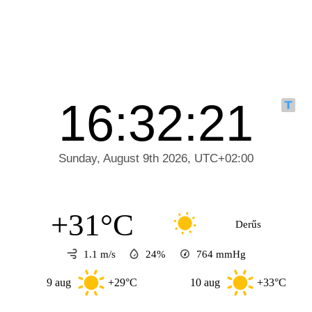
+31°C
Derűs
1.1 m/s
24%
764
mmHg
9 aug
+29°C
10 aug
+33°C
1