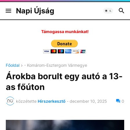
Napi Újság
Támogassa munkánkat!
Főoldal
- Komárom-Esztergom Vármegye
Árokba borult egy autó a 13-
as főúton
közzétette
Hírszerkesztő
-
december 10, 2025
0