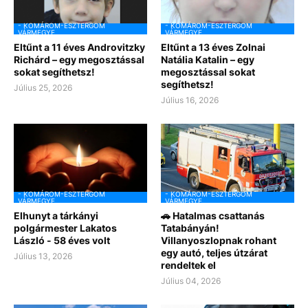
- KOMÁROM-ESZTERGOM
- KOMÁROM-ESZTERGOM
VÁRMEGYE
VÁRMEGYE
Eltűnt a 11 éves Androvitzky
Eltűnt a 13 éves Zolnai
Richárd – egy megosztással
Natália Katalin – egy
sokat segíthetsz!
megosztással sokat
segíthetsz!
Július 25, 2026
Július 16, 2026
- KOMÁROM-ESZTERGOM
- KOMÁROM-ESZTERGOM
VÁRMEGYE
VÁRMEGYE
Elhunyt a tárkányi
🚗 Hatalmas csattanás
polgármester Lakatos
Tatabányán!
László - 58 éves volt
Villanyoszlopnak rohant
egy autó, teljes útzárat
Július 13, 2026
rendeltek el
Július 04, 2026