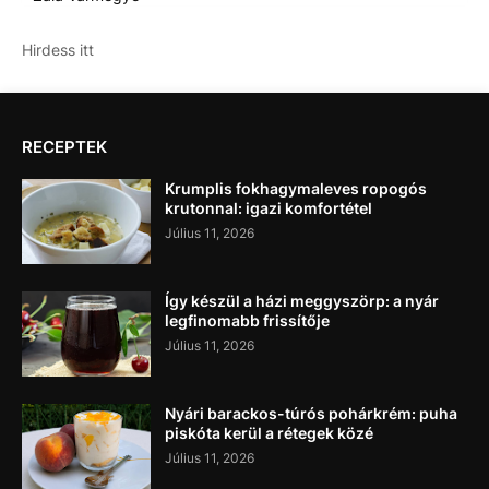
Hirdess itt
RECEPTEK
Krumplis fokhagymaleves ropogós
krutonnal: igazi komfortétel
Július 11, 2026
Így készül a házi meggyszörp: a nyár
legfinomabb frissítője
Július 11, 2026
Nyári barackos-túrós pohárkrém: puha
piskóta kerül a rétegek közé
Július 11, 2026