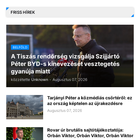
FRISS HÍREK
BELFÖLD
A Tiszás rendőrség vizsgálja Szijjártó
Péter BYD-s kinevezését vesztegetés
gyanúja miatt
közzétette
Unknown
-
Augusztus 07, 2026
Tarjányi Péter a közmédiás csörtéről: ez
az ország képtelen az újrakezdésre
Augusztus 07, 2026
Rovar úr brutális sajtótájékoztatója:
Orbán Viktor, Orbán Viktor, Orbán Viktor