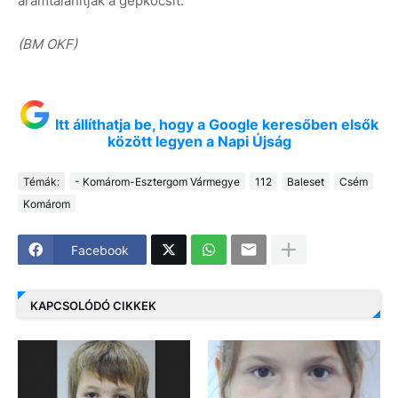
áramtalanítják a gépkocsit.
(BM OKF)
Itt állíthatja be, hogy a Google keresőben elsők
között legyen a Napi Újság
Témák:
- Komárom-Esztergom Vármegye
112
Baleset
Csém
Komárom
Facebook
KAPCSOLÓDÓ CIKKEK