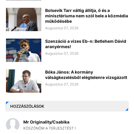
Bolsevik Tarr váltig állítja, ő és a
minisztériuma nem szól bele a közmédia
működésébe
Augusztus 07, 2026
Szenzáció a vizes Eb-n: Betlehem Dávid
aranyérmes!
Augusztus 07, 2026
Bóka János: A kormány
válságkezelésből elégtelenre vizsgázott
Augusztus 07, 2026
HOZZÁSZÓLÁSOK
Mr Originality/Csabika
KÖSZÖNÖM A TERJESZTÉST !