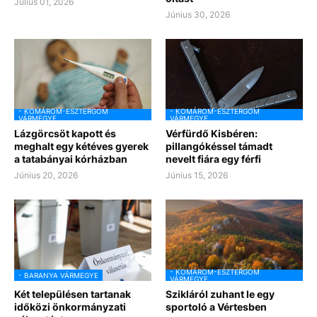
Július 01, 2026
Június 30, 2026
- KOMÁROM-ESZTERGOM
- KOMÁROM-ESZTERGOM
VÁRMEGYE
VÁRMEGYE
Lázgörcsöt kapott és
Vérfürdő Kisbéren:
meghalt egy kétéves gyerek
pillangókéssel támadt
a tatabányai kórházban
nevelt fiára egy férfi
Június 20, 2026
Június 15, 2026
- KOMÁROM-ESZTERGOM
- BARANYA VÁRMEGYE
VÁRMEGYE
Két településen tartanak
Szikláról zuhant le egy
időközi önkormányzati
sportoló a Vértesben