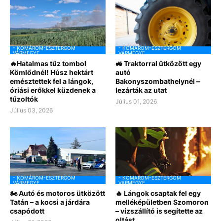
- KOMÁROM-ESZTERGOM
- KOMÁROM-ESZTERGOM
VÁRMEGYE
VÁRMEGYE
🔥Hatalmas tűz tombol
🚜 Traktorral ütközött egy
Kömlődnél! Húsz hektárt
autó
emésztettek fel a lángok,
Bakonyszombathelynél –
óriási erőkkel küzdenek a
lezárták az utat
tűzoltók
Július 01, 2026
Július 03, 2026
- KOMÁROM-ESZTERGOM
- KOMÁROM-ESZTERGOM
VÁRMEGYE
VÁRMEGYE
🏍️ Autó és motoros ütközött
🔥 Lángok csaptak fel egy
Tatán – a kocsi a járdára
melléképületben Szomoron
csapódott
– vízszállító is segítette az
oltást