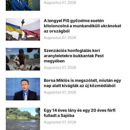
Augusztus 07, 2026
A lengyel PiS győzelme esetén
kitoloncolná a munkanélküli ukránokat
az országból
Augusztus 07, 2026
Szenzációs honfoglalás kori
aranyleletekre bukkantak Pest
megyében
Augusztus 07, 2026
Borsa Miklós is megszólalt, miután egy
nap alatt kivágták az új közmédiából
Augusztus 07, 2026
Egy 14 éves lány és egy 20 éves férfi
fulladt a Sajóba
Augusztus 07, 2026