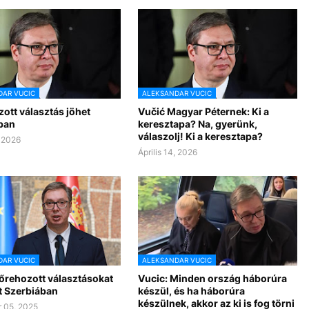
AR VUCIC
ALEKSANDAR VUCIC
ott választás jöhet
Vučić Magyar Péternek: Ki a
ban
keresztapa? Na, gyerünk,
válaszolj! Ki a keresztapa?
, 2026
Április 14, 2026
AR VUCIC
ALEKSANDAR VUCIC
lőrehozott választásokat
Vucic: Minden ország háborúra
t Szerbiában
készül, és ha háborúra
készülnek, akkor az ki is fog törni
 05, 2025