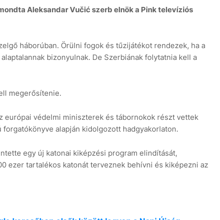
ondta Aleksandar Vučić szerb elnök a Pink televíziós
közelgő háborúban. Örülni fogok és tűzijátékot rendezek, ha a
alaptalannak bizonyulnak. De Szerbiának folytatnia kell a
ell megerősítenie.
az európai védelmi miniszterek és tábornokok részt vettek
 forgatókönyve alapján kidolgozott hadgyakorlaton.
ntette egy új katonai kiképzési program elindítását,
 ezer tartalékos katonát terveznek behívni és kiképezni az