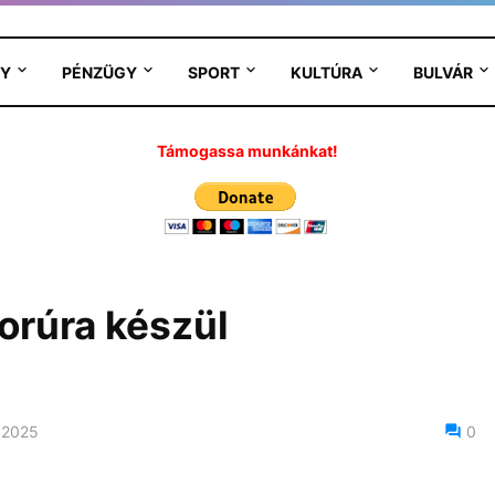
Y
PÉNZÜGY
SPORT
KULTÚRA
BULVÁR
Támogassa munkánkat!
orúra készül
 2025
0