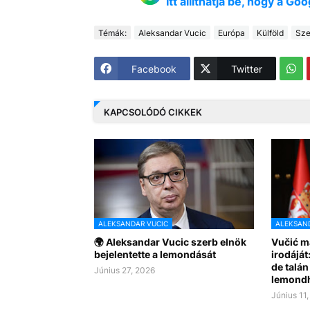
Itt állíthatja be, hogy a G
Témák:
Aleksandar Vucic
Európa
Külföld
Sze
Facebook
Twitter
KAPCSOLÓDÓ CIKKEK
ALEKSANDAR VUCIC
ALEKSAND
🌍 Aleksandar Vucic szerb elnök
Vučić má
bejelentette a lemondását
irodájá
de talá
Június 27, 2026
lemond
Június 11