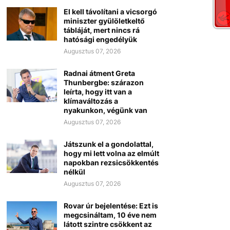
El kell távolítani a vicsorgó
miniszter gyülöletkeltő
tábláját, mert nincs rá
hatósági engedélyük
Augusztus 07, 2026
Radnai átment Greta
Thunbergbe: szárazon
leírta, hogy itt van a
klímaváltozás a
nyakunkon, végünk van
Augusztus 07, 2026
Játszunk el a gondolattal,
hogy mi lett volna az elmúlt
napokban rezsicsökkentés
nélkül
Augusztus 07, 2026
Rovar úr bejelentése: Ezt is
megcsináltam, 10 éve nem
látott szintre csökkent az