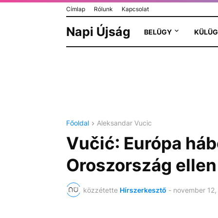
Címlap
Rólunk
Kapcsolat
Napi Újság
BELÜGY
KÜLÜG
Főoldal
Aleksandar Vucic
Vučić: Európa háb
Oroszország ellen
közzétette
Hírszerkesztő
-
november 12,