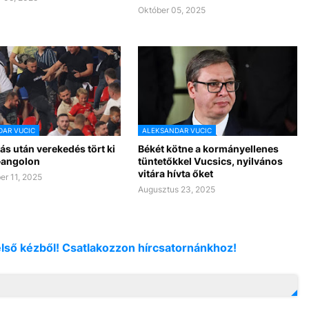
Október 05, 2025
AR VUCIC
ALEKSANDAR VUCIC
s után verekedés tört ki
Békét kötne a kormányellenes
–angolon
tüntetőkkel Vucsics, nyilvános
vitára hívta őket
r 11, 2025
Augusztus 23, 2025
első kézből! Csatlakozzon hírcsatornánkhoz!