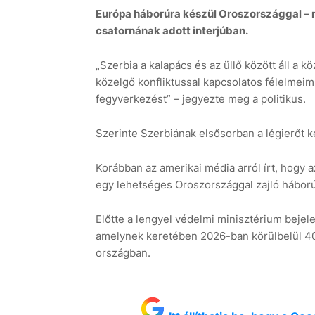
Európa háborúra készül Oroszországgal – m
csatornának adott interjúban.
„Szerbia a kalapács és az üllő között áll a 
közelgő konfliktussal kapcsolatos félelmeim 
fegyverkezést” – jegyezte meg a politikus.
Szerinte Szerbiának elsősorban a légierőt k
Korábban az amerikai média arról írt, hogy 
egy lehetséges Oroszországgal zajló háború
Előtte a lengyel védelmi minisztérium bejele
amelynek keretében 2026-ban körülbelül 400
országban.