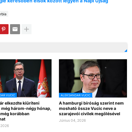
oogle keresőben elsők között legyen a Napi Újság
rbia
AR VUCIC
ALEKSANDAR VUCIC
r elkezdte kiüríteni
A hamburgi bíróság szerint nem
t: még három-négy hónap,
mosható össze Vucic neve a
n még korábban
szarajevói civilek megölésével
hat
Június 04, 2026
, 2026