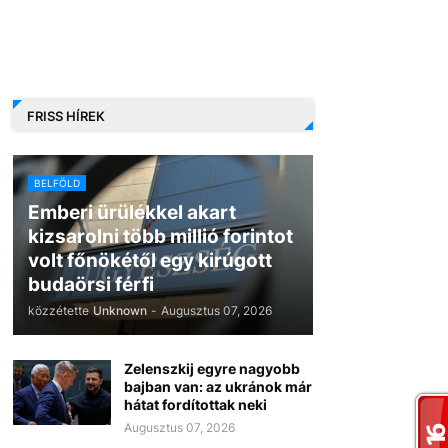
FRISS HÍREK
BELFÖLD
Emberi ürülékkel akart
kizsarolni több millió forintot
volt főnökétől egy kirúgott
budaörsi férfi
közzétette
Unknown
-
Augusztus 07, 2026
Zelenszkij egyre nagyobb
bajban van: az ukránok már
hátat fordítottak neki
Augusztus 07, 2026