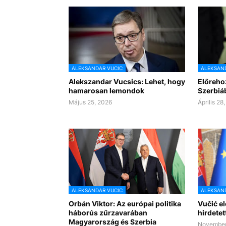
ALEKSANDAR VUCIC
ALEKSAND
Alekszandar Vucsics: Lehet, hogy
Előrehoz
hamarosan lemondok
Szerbiá
Május 25, 2026
Április 28
ALEKSANDAR VUCIC
ALEKSAND
Orbán Viktor: Az európai politika
Vučić e
háborús zűrzavarában
hirdetet
Magyarország és Szerbia
November