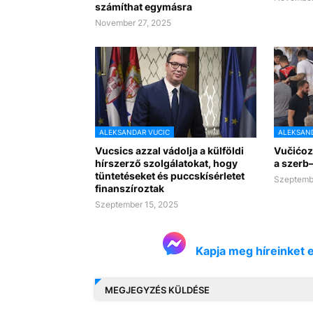
számíthat egymásra
November 27, 2025
ALEKSANDAR VUCIC
ALEKSAND
Vucsics azzal vádolja a külföldi
Vučićozá
hírszerző szolgálatokat, hogy
a szerb
tüntetéseket és puccskísérletet
Szeptembe
finanszíroztak
Szeptember 15, 2025
Kapja meg híreinket 
MEGJEGYZÉS KÜLDÉSE