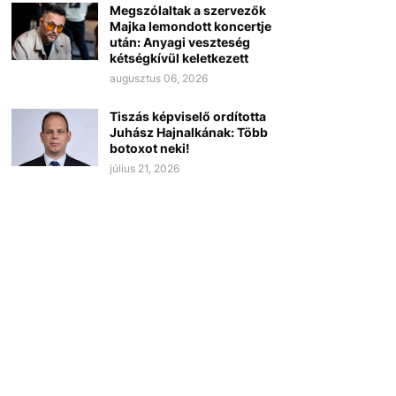
Megszólaltak a szervezők
Majka lemondott koncertje
után: Anyagi veszteség
kétségkívül keletkezett
augusztus 06, 2026
Tiszás képviselő ordította
Juhász Hajnalkának: Több
botoxot neki!
július 21, 2026