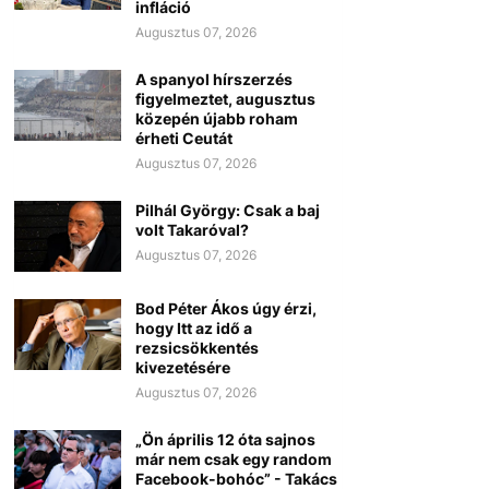
infláció
Augusztus 07, 2026
A spanyol hírszerzés
figyelmeztet, augusztus
közepén újabb roham
érheti Ceutát
Augusztus 07, 2026
Pilhál György: Csak a baj
volt Takaróval?
Augusztus 07, 2026
Bod Péter Ákos úgy érzi,
hogy Itt az idő a
rezsicsökkentés
kivezetésére
Augusztus 07, 2026
„Ön április 12 óta sajnos
már nem csak egy random
Facebook-bohóc” - Takács