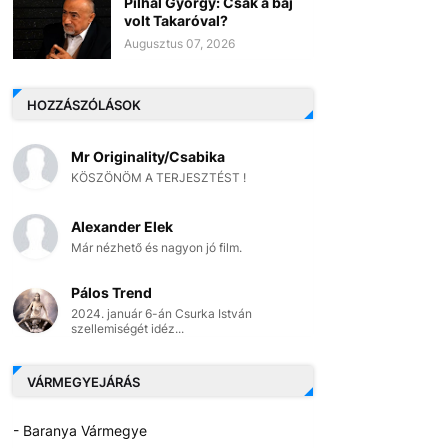
Pilhál György: Csak a baj
volt Takaróval?
Augusztus 07, 2026
HOZZÁSZÓLÁSOK
Mr Originality/Csabika
KÖSZÖNÖM A TERJESZTÉST !
Alexander Elek
Már nézhető és nagyon jó film.
Pálos Trend
2024. január 6-án Csurka István
szellemiségét idéz...
VÁRMEGYEJÁRÁS
- Baranya Vármegye