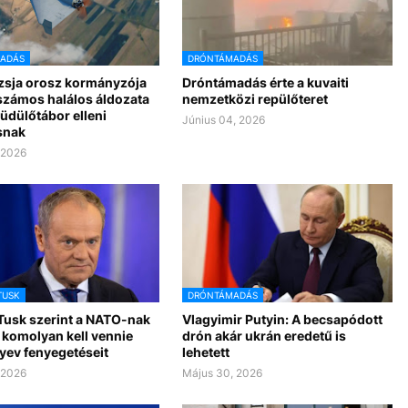
ADÁS
DRÓNTÁMADÁS
zsja orosz kormányzója
Dróntámadás érte a kuvaiti
 számos halálos áldozata
nemzetközi repülőteret
üdülőtábor elleni
Június 04, 2026
snak
, 2026
TUSK
DRÓNTÁMADÁS
Tusk szerint a NATO-nak
Vlagyimir Putyin: A becsapódott
 komolyan kell vennie
drón akár ukrán eredetű is
ev fenyegetéseit
lehetett
 2026
Május 30, 2026