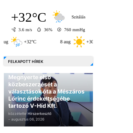
+32°C
Szitálás
3.6 m/s
36%
760
mmHg
+32°C
8 aug
+30°C
9 aug
FELKAPOTT HÍREK
GAZDASÁG
Megnyerte első
közbeszerzését a
választások óta a Mészáros
Lőrinc érdekeltségébe
tartozó V-Híd Kft.
közzétette
Hírszerkesztő
-
augusztus 06, 2026