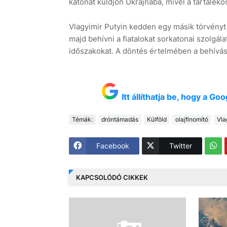
katonát küldjön Ukrajnába, mivel a tartaléko
Vlagyimir Putyin kedden egy másik törvényt
majd behívni a fiatalokat sorkatonai szolgál
időszakokat. A döntés értelmében a behívás 
Itt állíthatja be, hogy a G
Témák:
dróntámadás
Külföld
olajfinomító
Vla
Facebook
Twitter
KAPCSOLÓDÓ CIKKEK