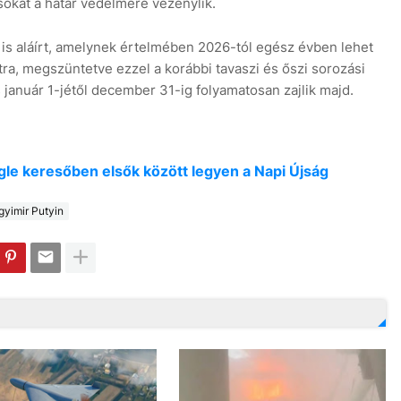
sokat a határ védelmére vezénylik.
 is aláírt, amelynek értelmében 2026-tól egész évben lehet
atra, megszüntetve ezzel a korábbi tavaszi és őszi sorozási
január 1-jétől december 31-ig folyamatosan zajlik majd.
oogle keresőben elsők között legyen a Napi Újság
gyimir Putyin