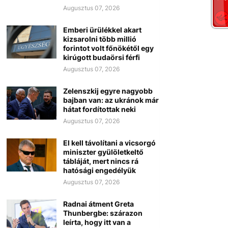
Augusztus 07, 2026
Emberi ürülékkel akart
kizsarolni több millió
forintot volt főnökétől egy
kirúgott budaörsi férfi
Augusztus 07, 2026
Zelenszkij egyre nagyobb
bajban van: az ukránok már
hátat fordítottak neki
Augusztus 07, 2026
El kell távolítani a vicsorgó
miniszter gyülöletkeltő
tábláját, mert nincs rá
hatósági engedélyük
Augusztus 07, 2026
Radnai átment Greta
Thunbergbe: szárazon
leírta, hogy itt van a