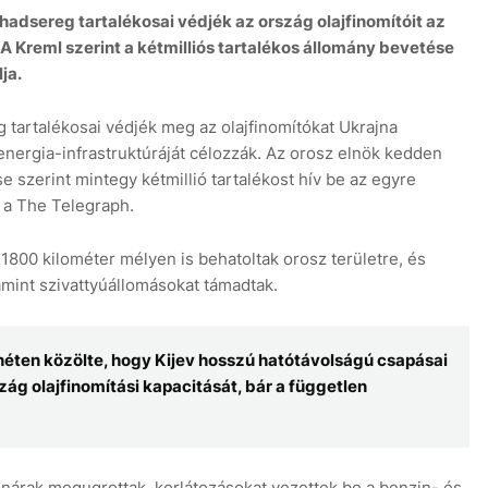
 hadsereg tartalékosai védjék az ország olajfinomítóit az
 Kreml szerint a kétmilliós tartalékos állomány bevetése
ja.
g tartalékosai védjék meg az olajfinomítókat Ukrajna
nergia-infrastruktúráját célozzák. Az orosz elnök kedden
7 aug
se szerint mintegy kétmillió tartalékost hív be az egyre
a a The Telegraph.
800 kilométer mélyen is behatoltak orosz területre, és
lamint szivattyúállomásokat támadtak.
 héten közölte, hogy Kijev hosszú hatótávolságú csapásai
g olajfinomítási kapacitását, bár a független
nárak megugrottak, korlátozásokat vezettek be a benzin- és