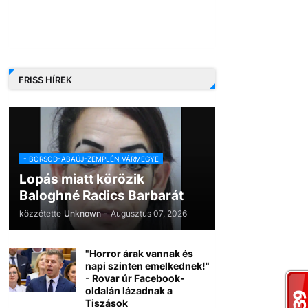
FRISS HÍREK
- BORSOD-ABAÚJ-ZEMPLÉN VÁRMEGYE
Lopás miatt körözik
Baloghné Radics Barbarát
közzétette
Unknown
-
Augusztus 07, 2026
"Horror árak vannak és
napi szinten emelkednek!"
- Rovar úr Facebook-
oldalán lázadnak a
Tiszások