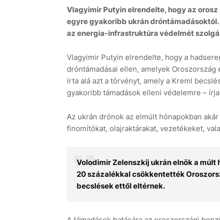
Vlagyimir Putyin elrendelte, hogy az orosz
egyre gyakoribb ukrán dróntámadásoktól. A
az energia-infrastruktúra védelmét szolgál
Vlagyimir Putyin elrendelte, hogy a hadsere
dróntámadásai ellen, amelyek Oroszország e
írta alá azt a törvényt, amely a Kreml becslé
gyakoribb támadások elleni védelemre – írj
Az ukrán drónok az elmúlt hónapokban akár 1
finomítókat, olajraktárakat, vezetékeket, va
Volodimir Zelenszkij ukrán elnök a múlt
20 százalékkal csökkentették Oroszorszá
becslések ettől eltérnek.
A támadások hatására az oroszországi benzi