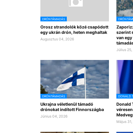
DRÓNTÁMADÁS
DRÓNTÁM
Orosz strandolók közé csapódott
Zaporiz
egy ukrán drón, heten meghaltak
szerint
van egy 
Augusztus 04, 2026
támadá
Július 25
DRÓNTÁMADÁS
DONALD 
Ukrajna véletlenül támadó
Donald 
drónokat indított Finnországba
véresen
Medvegy
Június 04, 2026
Május 31,