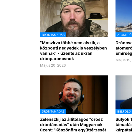
DRÓNTÁMADÁS
ATOMER
"Moszkva többé nem alszik, a
Dróncsa
központi negyedek is veszélyben
atomerő
vannak" - üzente az ukrán
Emírsé
drónparancsnok
Május 19,
Május 20, 2026
DRÓNTÁMADÁS
BELFÖLD
Zelenszkij az állítólagos "orosz
Sulyok T
dróntámadás" után Magyarnak
támadás
üzent: "Köszönöm együttérzését
kárpátal