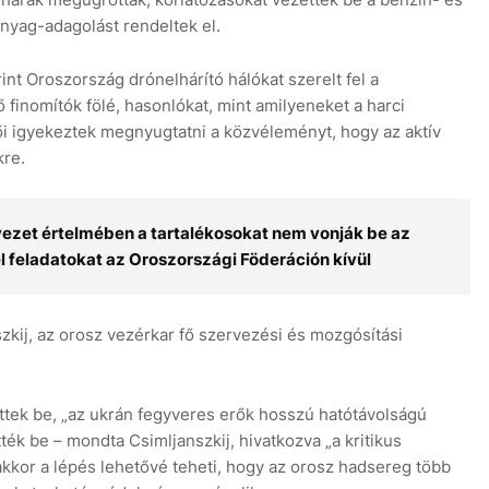
anyag-adagolást rendeltek el.
t Oroszország drónelhárító hálókat szerelt fel a
ő finomítók fölé, hasonlókat, mint amilyeneket a harci
ői igyekeztek megnyugtatni a közvéleményt, hogy az aktív
kre.
ezet értelmében a tartalékosokat nem vonják be az
el feladatokat az Oroszországi Föderáción kívül
kij, az orosz vezérkar fő szervezési és mozgósítási
ttek be, „az ukrán fegyveres erők hosszú hatótávolságú
ték be – mondta Csimljanszkij, hivatkozva „a kritikus
akkor a lépés lehetővé teheti, hogy az orosz hadsereg több