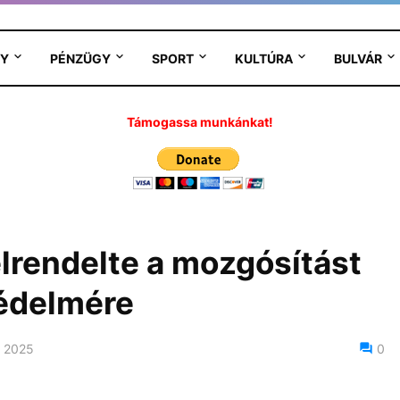
Y
PÉNZÜGY
SPORT
KULTÚRA
BULVÁR
Támogassa munkánkat!
elrendelte a mozgósítást
védelmére
 2025
0