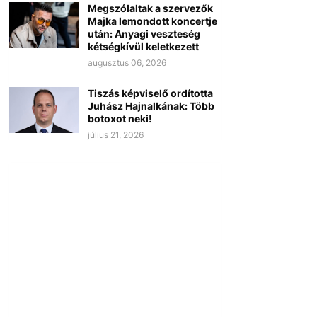
Megszólaltak a szervezők
Majka lemondott koncertje
után: Anyagi veszteség
kétségkívül keletkezett
augusztus 06, 2026
Tiszás képviselő ordította
Juhász Hajnalkának: Több
botoxot neki!
július 21, 2026