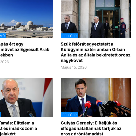
ŐMŰ
BELFÖLD
pás ért egy
Szűk félórát egyeztetett a
művet az Egyesült Arab
Külügyminisztériumban Orbán
gekben
Anita és az általa bekéretett orosz
nagykövet
 2026
Május 15, 2026
BELFÖLD
amás: Elítélem a
Gulyás Gergely: Elítéljük és
t és imádkozom a
elfogadhatatlannak tartjuk az
jaiakért
orosz dróntámadást