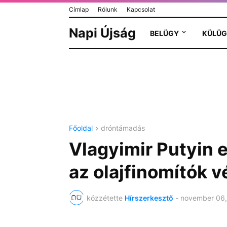
Címlap
Rólunk
Kapcsolat
Napi Újság
BELÜGY
KÜLÜG
Főoldal
dróntámadás
Vlagyimir Putyin 
az olajfinomítók 
közzétette
Hírszerkesztő
-
november 06,