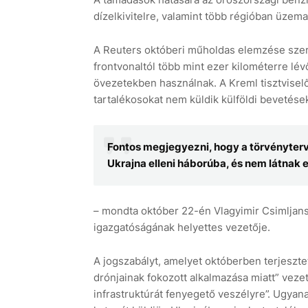
dízelkivitelre, valamint több régióban üzem
A Reuters októberi műholdas elemzése szerin
frontvonaltól több mint ezer kilométerre lév
övezetekben használnak. A Kreml tisztvisel
tartalékosokat nem küldik külföldi bevetése
Fontos megjegyezni, hogy a törvényterv
Ukrajna elleni háborúba, és nem látnak 
– mondta október 22-én Vlagyimir Csimljansz
igazgatóságának helyettes vezetője.
A jogszabályt, amelyet októberben terjeszte
drónjainak fokozott alkalmazása miatt” vezet
infrastruktúrát fenyegető veszélyre”. Ugyan