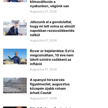
klímaváltozás a
nyakunkon, végünk van
Augusztus 07, 2026
Játszunk el a gondolattal,
hogy mi lett volna az elmúlt
napokban rezsicsökkentés
nélkül
Augusztus 07, 2026
Rovar úr bejelentése: Ezt is
megcsináltam, 10 éve nem
látott szintre csökkent az
infláció
Augusztus 07, 2026
A spanyol hírszerzés
figyelmeztet, augusztus
közepén újabb roham
érheti Ceutát
Augusztus 07, 2026