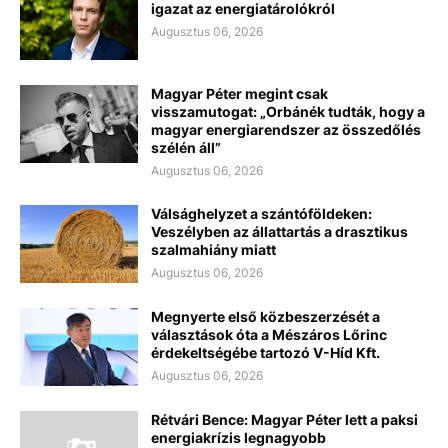
igazat az energiatárolókról
Augusztus 06, 2026
Magyar Péter megint csak
visszamutogat: „Orbánék tudták, hogy a
magyar energiarendszer az összedőlés
szélén áll”
Augusztus 06, 2026
Válsághelyzet a szántóföldeken:
Veszélyben az állattartás a drasztikus
szalmahiány miatt
Augusztus 06, 2026
Megnyerte első közbeszerzését a
választások óta a Mészáros Lőrinc
érdekeltségébe tartozó V-Híd Kft.
Augusztus 06, 2026
Rétvári Bence: Magyar Péter lett a paksi
energiakrízis legnagyobb