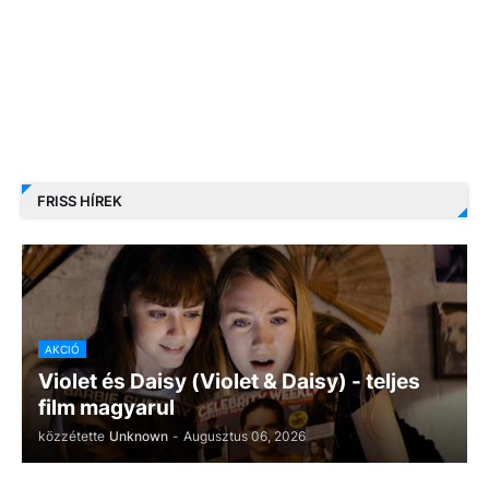
FRISS HÍREK
AKCIÓ
Violet és Daisy (Violet & Daisy) - teljes
film magyarul
közzétette
Unknown
-
Augusztus 06, 2026