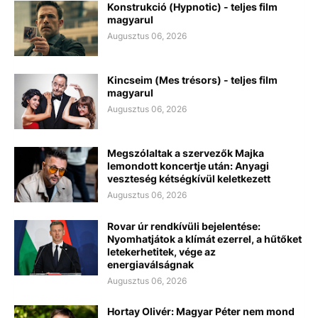
Konstrukció (Hypnotic) - teljes film
magyarul
Augusztus 06, 2026
Kincseim (Mes trésors) - teljes film
magyarul
Augusztus 06, 2026
Megszólaltak a szervezők Majka
lemondott koncertje után: Anyagi
veszteség kétségkívül keletkezett
Augusztus 06, 2026
Rovar úr rendkívüli bejelentése:
Nyomhatjátok a klímát ezerrel, a hűtőket
letekerhetitek, vége az
energiaválságnak
Augusztus 06, 2026
Hortay Olivér: Magyar Péter nem mond