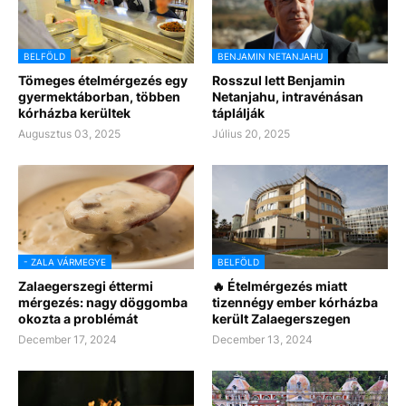
BELFÖLD
BENJAMIN NETANJAHU
Tömeges ételmérgezés egy
Rosszul lett Benjamin
gyermektáborban, többen
Netanjahu, intravénásan
kórházba kerültek
táplálják
Augusztus 03, 2025
Július 20, 2025
- ZALA VÁRMEGYE
BELFÖLD
Zalaegerszegi éttermi
🔥 Ételmérgezés miatt
mérgezés: nagy döggomba
tizennégy ember kórházba
okozta a problémát
került Zalaegerszegen
December 17, 2024
December 13, 2024