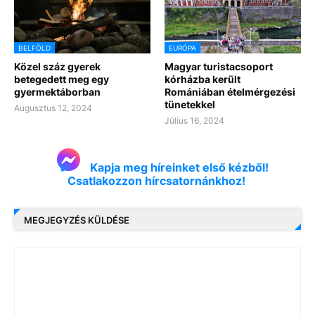
BELFÖLD
EURÓPA
Közel száz gyerek
Magyar turistacsoport
betegedett meg egy
kórházba került
gyermektáborban
Romániában ételmérgezési
tünetekkel
Augusztus 12, 2024
Július 16, 2024
Kapja meg híreinket első kézből!
Csatlakozzon hírcsatornánkhoz!
MEGJEGYZÉS KÜLDÉSE