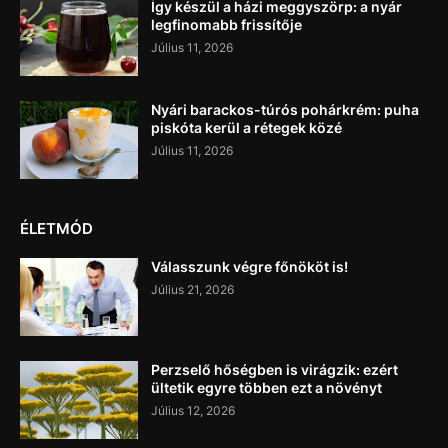
Így készül a házi meggyszörp: a nyár
legfinomabb frissítője
Július 11, 2026
Nyári barackos-túrós pohárkrém: puha
piskóta kerül a rétegek közé
Július 11, 2026
ÉLETMÓD
Válasszunk végre főnököt is!
Július 21, 2026
Perzselő hőségben is virágzik: ezért
ültetik egyre többen ezt a növényt
Július 12, 2026