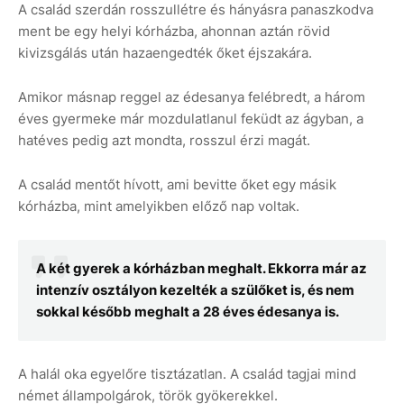
A család szerdán rosszullétre és hányásra panaszkodva
ment be egy helyi kórházba, ahonnan aztán rövid
kivizsgálás után hazaengedték őket éjszakára.
Amikor másnap reggel az édesanya felébredt, a három
éves gyermeke már mozdulatlanul feküdt az ágyban, a
hatéves pedig azt mondta, rosszul érzi magát.
A család mentőt hívott, ami bevitte őket egy másik
kórházba, mint amelyikben előző nap voltak.
A két gyerek a kórházban meghalt. Ekkorra már az
intenzív osztályon kezelték a szülőket is, és nem
sokkal később meghalt a 28 éves édesanya is.
A halál oka egyelőre tisztázatlan. A család tagjai mind
német állampolgárok, török gyökerekkel.