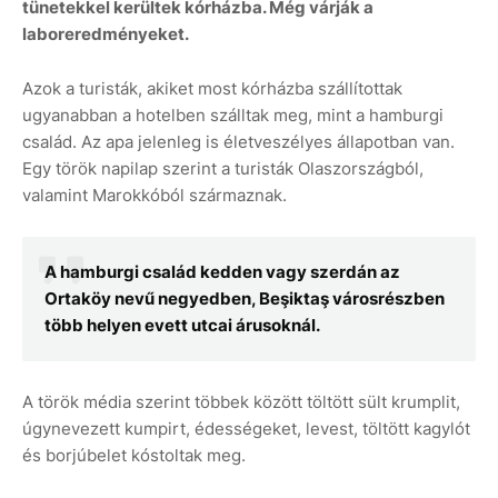
tünetekkel kerültek kórházba. Még várják a
laboreredményeket.
Azok a turisták, akiket most kórházba szállítottak
ugyanabban a hotelben szálltak meg, mint a hamburgi
család. Az apa jelenleg is életveszélyes állapotban van.
Egy török napilap szerint a turisták Olaszországból,
valamint Marokkóból származnak.
A hamburgi család kedden vagy szerdán az
Ortaköy nevű negyedben, Beşiktaş városrészben
több helyen evett utcai árusoknál.
A török média szerint többek között töltött sült krumplit,
úgynevezett kumpirt, édességeket, levest, töltött kagylót
és borjúbelet kóstoltak meg.