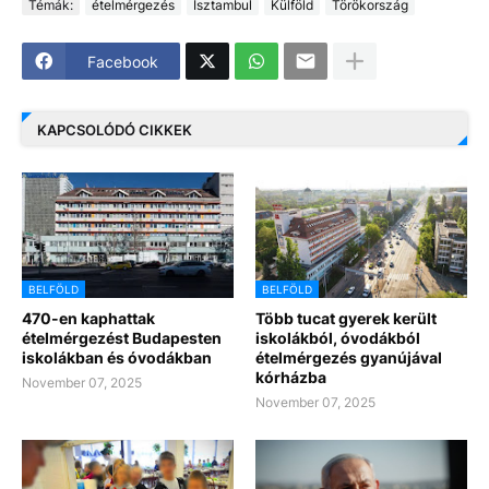
Témák:
ételmérgezés
Isztambul
Külföld
Törökország
Facebook
KAPCSOLÓDÓ CIKKEK
BELFÖLD
BELFÖLD
470-en kaphattak
Több tucat gyerek került
ételmérgezést Budapesten
iskolákból, óvodákból
iskolákban és óvodákban
ételmérgezés gyanújával
kórházba
November 07, 2025
November 07, 2025