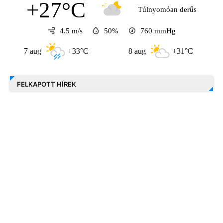
+27°C
Túlnyomóan derűs
4.5 m/s
50%
760
mmHg
7 aug
+33°C
8 aug
+31°C
9 
FELKAPOTT HÍREK