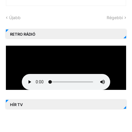
Újabb
Régebbi
RETRO RÁDIÓ
HÍR TV