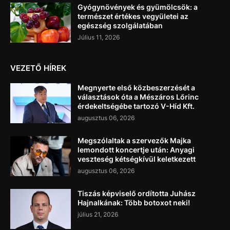
Gyógynövények és gyümölcsök: a
természet értékes vegyületei az
egészség szolgálatában
Július 11, 2026
VEZETŐ HÍREK
Megnyerte első közbeszerzését a
választások óta a Mészáros Lőrinc
érdekeltségébe tartozó V-Híd Kft.
augusztus 06, 2026
Megszólaltak a szervezők Majka
lemondott koncertje után: Anyagi
veszteség kétségkívül keletkezett
augusztus 06, 2026
Tiszás képviselő ordította Juhász
Hajnalkának: Több botoxot neki!
július 21, 2026