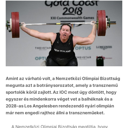
Amint az várható volt, a Nemzetközi Olimpiai Bizottság
megunta azt a botránysorozatot, amely a transznemű
sportolók körül zajlott. Az IOC most úgy döntött, hogy
egyszer és mindenkorra véget vet a balhéknak és a
2028-as Los Angelesben rendezendő nyári olimpián
már nem engedi rajthoz állni a transzneműeket.
A Nemzetközi Olimpiai Bizottság megtiltja, hogy