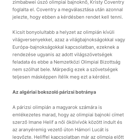
zimbabwei úszó olimpiai bajnoknő, Kristy Coventry
foglalta el. Coventry a megválasztása után azonnal
jelezte, hogy ebben a kérdésben rendet kell tenni.
Kicsit bonyolultabb a helyzet az olimpián kívüli
világversenyekkel, azaz a világbajnokságokkal vagy
Európa-bajnokságokkal kapcsolatban, ezeknek a
rendezése ugyanis az adott világszövetségek
feladata és ebbe a Nemzetközi Olimpiai Bizottság
nem szólhat bele. Márpedig ezek a szövetségek
teljesen másképpen ítélik meg ezt a kérdést.
Az algériai bokszoló párizsi botránya
A párizsi olimpián a magyarok számára is
emlékezetes marad, hogy az olimpiai bajnoki címet
szerző Imane Helif a női ökölvívók között indult és
az aranyéremig vezető úton Hámori Lucát is
legyőzte. Heliffel kapcsolatban már az olimpia előtt