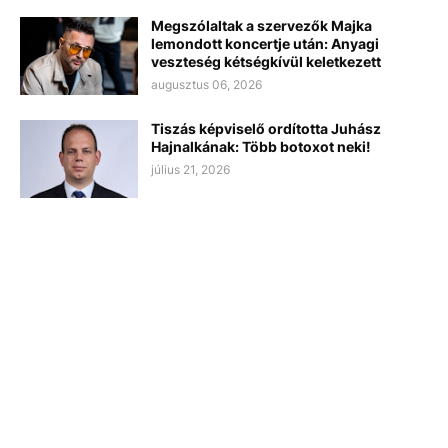
Megszólaltak a szervezők Majka
lemondott koncertje után: Anyagi
veszteség kétségkívül keletkezett
augusztus 06, 2026
Tiszás képviselő ordította Juhász
Hajnalkának: Több botoxot neki!
július 21, 2026