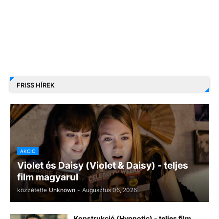
FRISS HÍREK
AKCIÓ
Violet és Daisy (Violet & Daisy) - teljes
film magyarul
közzétette
Unknown
-
Augusztus 06, 2026
Konstrukció (Hypnotic) - teljes film