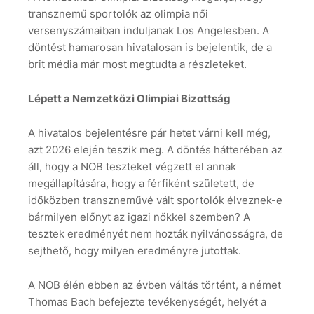
transznemű sportolók az olimpia női
versenyszámaiban induljanak Los Angelesben. A
döntést hamarosan hivatalosan is bejelentik, de a
brit média már most megtudta a részleteket.
Lépett a Nemzetközi Olimpiai Bizottság
A hivatalos bejelentésre pár hetet várni kell még,
azt 2026 elején teszik meg. A döntés hátterében az
áll, hogy a NOB teszteket végzett el annak
megállapítására, hogy a férfiként született, de
időközben transzneművé vált sportolók élveznek-e
bármilyen előnyt az igazi nőkkel szemben? A
tesztek eredményét nem hozták nyilvánosságra, de
sejthető, hogy milyen eredményre jutottak.
A NOB élén ebben az évben váltás történt, a német
Thomas Bach befejezte tevékenységét, helyét a