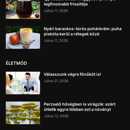
legfinomabb frissítője
Július 11, 2026
Nyári barackos-túrós pohárkrém: puha
piskóta kerül a rétegek közé
Július 11, 2026
ÉLETMÓD
Válasszunk végre főnököt is!
Július 21, 2026
Perzselő hőségben is virágzik: ezért
ültetik egyre többen ezt a növényt
Július 12, 2026