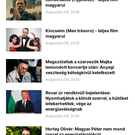
magyarul
Augusztus 06, 2026
Kincseim (Mes trésors) - teljes film
magyarul
Augusztus 06, 2026
Megszólaltak a szervezők Majka
lemondott koncertje után: Anyagi
veszteség kétségkívül keletkezett
Augusztus 06, 2026
Rovar úr rendkívüli bejelentése:
Nyomhatjátok a klímát ezerrel, a hűtőket
letekerhetitek, vége az
energiaválságnak
Augusztus 06, 2026
Hortay Olivér: Magyar Péter nem mond
igazat az energiatárolókról