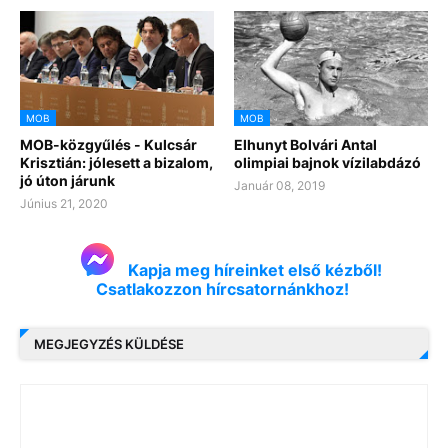
MOB
MOB
MOB-közgyűlés - Kulcsár
Elhunyt Bolvári Antal
Krisztián: jólesett a bizalom,
olimpiai bajnok vízilabdázó
jó úton járunk
Január 08, 2019
Június 21, 2020
Kapja meg híreinket első kézből!
Csatlakozzon hírcsatornánkhoz!
MEGJEGYZÉS KÜLDÉSE