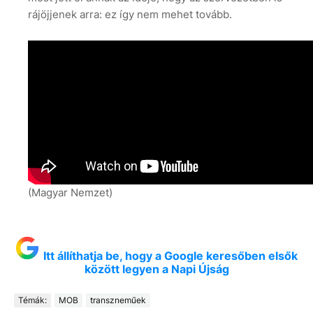
rájöjjenek arra: ez így nem mehet tovább.
(Magyar Nemzet)
Itt állíthatja be, hogy a Google keresőben elsők
között legyen a Napi Újság
Témák:
MOB
transzneműek