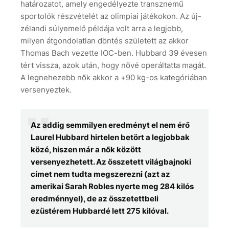
határozatot, amely engedélyezte transznemű
sportolók részvételét az olimpiai játékokon. Az új-
zélandi súlyemelő példája volt arra a legjobb,
milyen átgondolatlan döntés született az akkor
Thomas Bach vezette IOC-ben. Hubbard 39 évesen
tért vissza, azok után, hogy nővé operáltatta magát.
A legnehezebb nők akkor a +90 kg-os kategóriában
versenyeztek.
Az addig semmilyen eredményt el nem érő
Laurel Hubbard hirtelen betört a legjobbak
közé, hiszen már a nők között
versenyezhetett. Az összetett világbajnoki
címet nem tudta megszerezni (azt az
amerikai Sarah Robles nyerte meg 284 kilós
eredménnyel), de az összetettbeli
ezüstérem Hubbardé lett 275 kilóval.