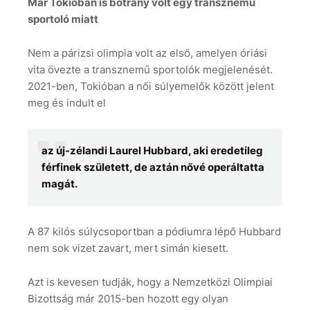
Már Tokióban is botrány volt egy transznemű
sportoló miatt
Nem a párizsi olimpia volt az első, amelyen óriási
vita övezte a transznemű sportolók megjelenését.
2021-ben, Tokióban a női súlyemelők között jelent
meg és indult el
az új-zélandi Laurel Hubbard, aki eredetileg
férfinek született, de aztán nővé operáltatta
magát.
A 87 kilós súlycsoportban a pódiumra lépő Hubbard
nem sok vizet zavart, mert simán kiesett.
Azt is kevesen tudják, hogy a Nemzetközi Olimpiai
Bizottság már 2015-ben hozott egy olyan