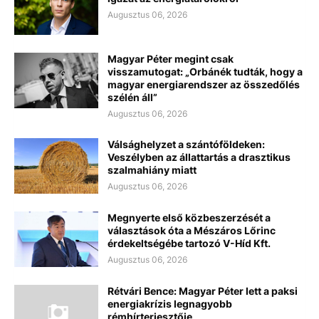
Augusztus 06, 2026
Magyar Péter megint csak
visszamutogat: „Orbánék tudták, hogy a
magyar energiarendszer az összedőlés
szélén áll”
Augusztus 06, 2026
Válsághelyzet a szántóföldeken:
Veszélyben az állattartás a drasztikus
szalmahiány miatt
Augusztus 06, 2026
Megnyerte első közbeszerzését a
választások óta a Mészáros Lőrinc
érdekeltségébe tartozó V-Híd Kft.
Augusztus 06, 2026
Rétvári Bence: Magyar Péter lett a paksi
energiakrízis legnagyobb
rémhírterjesztője