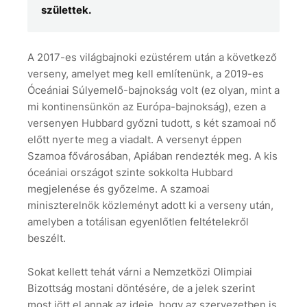
születtek.
A 2017-es világbajnoki ezüstérem után a következő
verseny, amelyet meg kell említenünk, a 2019-es
Óceániai Súlyemelő-bajnokság volt (ez olyan, mint a
mi kontinensünkön az Európa-bajnokság), ezen a
versenyen Hubbard győzni tudott, s két szamoai nő
előtt nyerte meg a viadalt. A versenyt éppen
Szamoa fővárosában, Apiában rendezték meg. A kis
óceániai országot szinte sokkolta Hubbard
megjelenése és győzelme. A szamoai
miniszterelnök közleményt adott ki a verseny után,
amelyben a totálisan egyenlőtlen feltételekről
beszélt.
Sokat kellett tehát várni a Nemzetközi Olimpiai
Bizottság mostani döntésére, de a jelek szerint
most jött el annak az ideje, hogy az szervezetben is