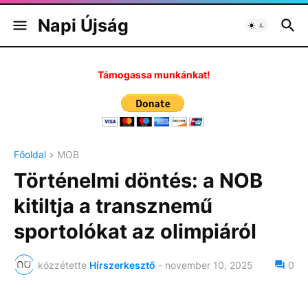
Napi Újság
Támogassa munkánkat!
Főoldal
MOB
Történelmi döntés: a NOB
kitiltja a transznemű
sportolókat az olimpiáról
közzétette
Hírszerkesztő
-
november 10, 2025
0