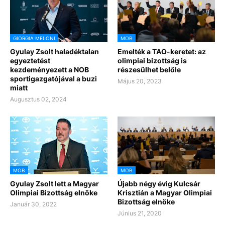
GIORGIA MELONI
MOB
Gyulay Zsolt haladéktalan
Emelték a TAO-keretet: az
egyeztetést
olimpiai bizottság is
kezdeményezett a NOB
részesülhet belőle
sportigazgatójával a buzi
Május 20, 2023
miatt
Augusztus 02, 2024
MOB
MOB
Gyulay Zsolt lett a Magyar
Újabb négy évig Kulcsár
Olimpiai Bizottság elnöke
Krisztián a Magyar Olimpiai
Bizottság elnöke
Január 30, 2022
Június 21, 2020