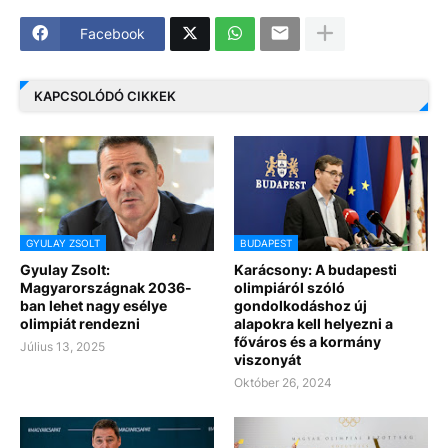
Facebook
KAPCSOLÓDÓ CIKKEK
GYULAY ZSOLT
BUDAPEST
Gyulay Zsolt:
Karácsony: A budapesti
Magyarországnak 2036-
olimpiáról szóló
ban lehet nagy esélye
gondolkodáshoz új
olimpiát rendezni
alapokra kell helyezni a
főváros és a kormány
Július 13, 2025
viszonyát
Október 26, 2024