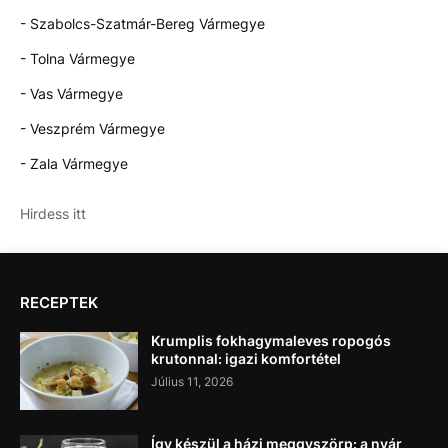
- Szabolcs-Szatmár-Bereg Vármegye
- Tolna Vármegye
- Vas Vármegye
- Veszprém Vármegye
- Zala Vármegye
Hirdess itt
RECEPTEK
Krumplis fokhagymaleves ropogós
krutonnal: igazi komfortétel
Július 11, 2026
Így készül a házi meggyszörp: a nyár