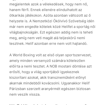
megjelentek azok a vélekedések, hogy nem nő,
hanem férfi. Ennek ellenére elindulhatott az
ötkarikás játékokon. Azóta azonban változott az ő
helyzete is. A Nemzetközi Ökölvívó Szövetség idén
már nem engedte kötelek közé Helifet a sportág női
világbajnokságán. Ezt egészen addig nem is teheti
meg, amíg nem veti magát alá teljeskörű nemi
tesztnek. Helif azonban erre nem volt hajlandó.
A World Boxing volt az első olyan sportszervezet,
amely minden versenyző számára kötelezően
előírta a nemi tesztet. A NOB mostani döntése azt
erősíti, hogy a világ sportjából igyekeznek
kiszorítani azokat, akik transzneműként előnyt
akarnak mindebből kovácsolni. Ugyanakkor Helif
Párizsban szerzett aranyérmét egészen biztosan
nem veszik vissza.