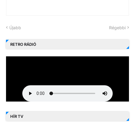
Újabb
Régebbi
RETRO RÁDIÓ
HÍR TV