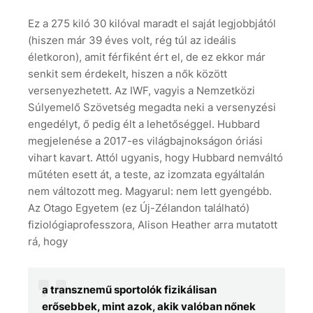
Ez a 275 kiló 30 kilóval maradt el saját legjobbjától
(hiszen már 39 éves volt, rég túl az ideális
életkoron), amit férfiként ért el, de ez ekkor már
senkit sem érdekelt, hiszen a nők között
versenyezhetett. Az IWF, vagyis a Nemzetközi
Súlyemelő Szövetség megadta neki a versenyzési
engedélyt, ő pedig élt a lehetőséggel. Hubbard
megjelenése a 2017-es világbajnokságon óriási
vihart kavart. Attól ugyanis, hogy Hubbard nemváltó
műtéten esett át, a teste, az izomzata egyáltalán
nem változott meg. Magyarul: nem lett gyengébb.
Az Otago Egyetem (ez Új-Zélandon található)
fiziológiaprofesszora, Alison Heather arra mutatott
rá, hogy
a transznemű sportolók fizikálisan
erősebbek, mint azok, akik valóban nőnek