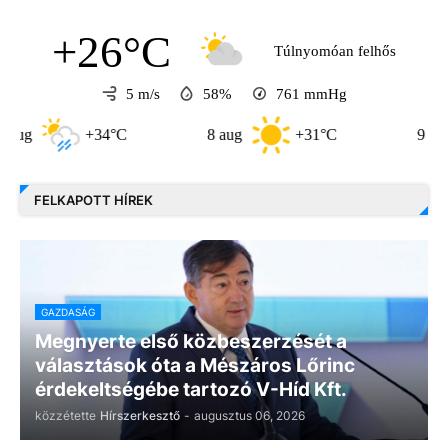
+26°C
Túlnyomóan felhős
5 m/s
58%
761
mmHg
+34°C
8 aug
+31°C
9 aug
FELKAPOTT HÍREK
GAZDASÁG
Megnyerte első közbeszerzését a
választások óta a Mészáros Lőrinc
érdekeltségébe tartozó V-Híd Kft.
közzétette
Hírszerkesztő
-
augusztus 06, 2026