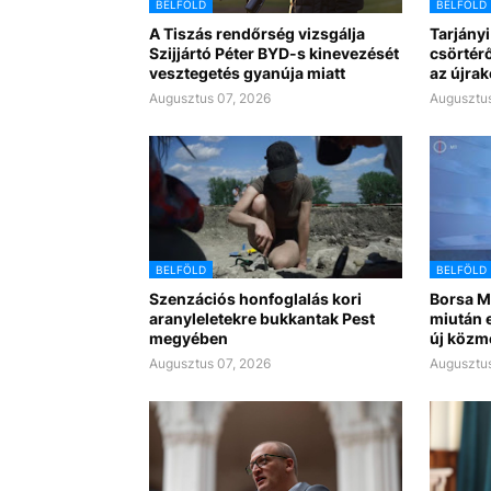
BELFÖLD
BELFÖLD
A Tiszás rendőrség vizsgálja
Tarjányi
Szijjártó Péter BYD-s kinevezését
csörtérő
vesztegetés gyanúja miatt
az újra
Augusztus 07, 2026
Augusztus
BELFÖLD
BELFÖLD
Szenzációs honfoglalás kori
Borsa Mi
aranyleletekre bukkantak Pest
miután e
megyében
új közm
Augusztus 07, 2026
Augusztus