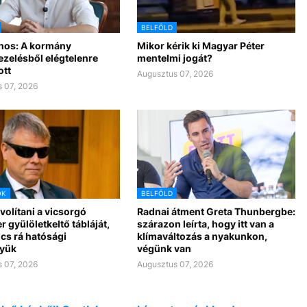
BELFÖLD
nos: A kormány
Mikor kérik ki Magyar Péter
ezelésből elégtelenre
mentelmi jogát?
ott
Augusztus 07, 2026
 07, 2026
OK
BELFÖLD
ávolítani a vicsorgó
Radnai átment Greta Thunbergbe:
r gyülöletkeltő tábláját,
szárazon leírta, hogy itt van a
cs rá hatósági
klímaváltozás a nyakunkon,
yük
végünk van
 07, 2026
Augusztus 07, 2026