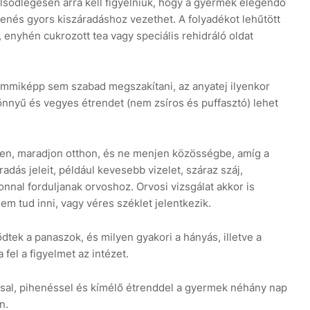
lsődlegesen arra kell figyelniük, hogy a gyermek elegendő
enés gyors kiszáradáshoz vezethet. A folyadékot lehűtött
 enyhén cukrozott tea vagy speciális rehidráló oldat
emmiképp sem szabad megszakítani, az anyatej ilyenkor
önnyű és vegyes étrendet (nem zsíros és puffasztó) lehet
en, maradjon otthon, és ne menjen közösségbe, amíg a
radás jeleit, például kevesebb vizelet, száraz száj,
nal forduljanak orvoshoz. Orvosi vizsgálat akkor is
em tud inni, vagy véres széklet jelentkezik.
dtek a panaszok, és milyen gyakori a hányás, illetve a
 fel a figyelmet az intézet.
sal, pihenéssel és kímélő étrenddel a gyermek néhány nap
n.