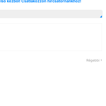
első kézből! Csatlakozzon hírcsatornánkhoz!
Régebbi