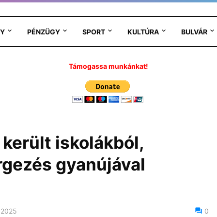
Y
PÉNZÜGY
SPORT
KULTÚRA
BULVÁR
Támogassa munkánkat!
került iskolákból,
rgezés gyanújával
 2025
0