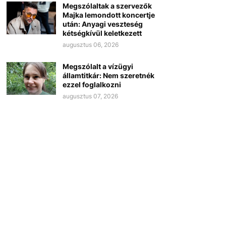
Megszólaltak a szervezők
Majka lemondott koncertje
után: Anyagi veszteség
kétségkívül keletkezett
augusztus 06, 2026
Megszólalt a vízügyi
államtitkár: Nem szeretnék
ezzel foglalkozni
augusztus 07, 2026