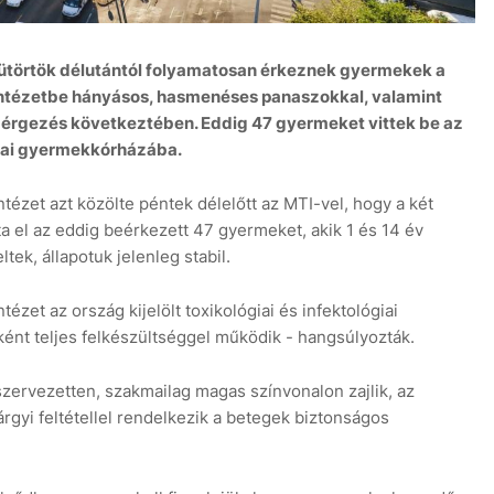
sütörtök délutántól folyamatosan érkeznek gyermekek a
tézetbe hányásos, hasmenéses panaszokkal, valamint
mérgezés következtében. Eddig 47 gyermeket vittek be az
utcai gyermekkórházába.
8 au
ézet azt közölte péntek délelőtt az MTI-vel, hogy a két
 el az eddig beérkezett 47 gyermeket, akik 1 és 14 év
tek, állapotuk jelenleg stabil.
et az ország kijelölt toxikológiai és infektológiai
ént teljes felkészültséggel működik - hangsúlyozták.
zervezetten, szakmailag magas színvonalon zajlik, az
gyi feltétellel rendelkezik a betegek biztonságos