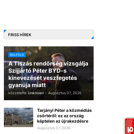
FRISS HÍREK
BELFÖLD
A Tiszás rendőrség vizsgálja
Szijjártó Péter BYD-s
kinevezését vesztegetés
gyanúja miatt
közzétette
Unknown
-
Augusztus 07, 2026
Tarjányi Péter a közmédiás
csörtéről: ez az ország
képtelen az újrakezdésre
Augusztus 07, 2026