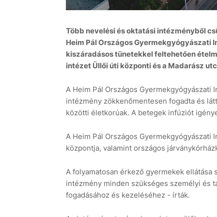
Több nevelési és oktatási intézményből c
Heim Pál Országos Gyermekgyógyászati In
kiszáradásos tünetekkel feltehetően étel
intézet Üllői úti központi és a Madarász 
A Heim Pál Országos Gyermekgyógyászati Int
intézmény zökkenőmentesen fogadta és látta
közötti életkorúak. A betegek infúziót igényel
A Heim Pál Országos Gyermekgyógyászati Intéz
központja, valamint országos járványkórházk
A folyamatosan érkező gyermekek ellátása s
intézmény minden szükséges személyi és tár
fogadásához és kezeléséhez - írták.