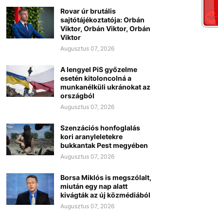
Rovar úr brutális
sajtótájékoztatója: Orbán
Viktor, Orbán Viktor, Orbán
Viktor
Augusztus 07, 2026
A lengyel PiS győzelme
esetén kitoloncolná a
munkanélküli ukránokat az
országból
Augusztus 07, 2026
Szenzációs honfoglalás
kori aranyleletekre
bukkantak Pest megyében
Augusztus 07, 2026
Borsa Miklós is megszólalt,
miután egy nap alatt
kivágták az új közmédiából
Augusztus 07, 2026