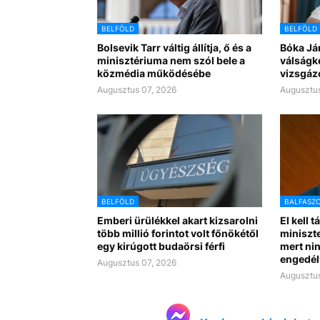
BELFÖLD
BELFÖLD
Bolsevik Tarr váltig állítja, ő és a
Bóka Já
minisztériuma nem szól bele a
válságk
közmédia működésébe
vizsgáz
Augusztus 07, 2026
Augusztus
BELFÖLD
BALFASZ
Emberi ürülékkel akart kizsarolni
El kell t
több millió forintot volt főnökétől
miniszte
egy kirúgott budaörsi férfi
mert nin
engedél
Augusztus 07, 2026
Augusztus