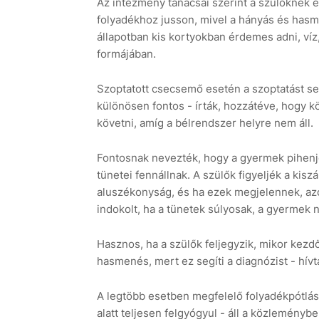
Az intézmény tanácsai szerint a szülőknek e
folyadékhoz jusson, mivel a hányás és hasm
állapotban kis kortyokban érdemes adni, víz,
formájában.
Szoptatott csecsemő esetén a szoptatást s
különösen fontos - írták, hozzátéve, hogy k
követni, amíg a bélrendszer helyre nem áll.
Fontosnak nevezték, hogy a gyermek pihenj
tünetei fennállnak. A szülők figyeljék a kiszá
aluszékonyság, és ha ezek megjelennek, azon
indokolt, ha a tünetek súlyosak, a gyermek n
Hasznos, ha a szülők feljegyzik, mikor kezdő
hasmenés, mert ez segíti a diagnózist - hívta
A legtöbb esetben megfelelő folyadékpótlás
alatt teljesen felgyógyul - áll a közleménybe