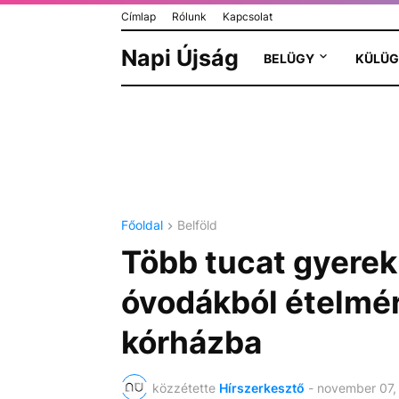
Címlap
Rólunk
Kapcsolat
Napi Újság
BELÜGY
KÜLÜG
Főoldal
Belföld
Több tucat gyerek 
óvodákból ételmé
kórházba
közzétette
Hírszerkesztő
-
november 07,