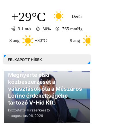
+29°C
Derűs
3.1 m/s
30%
765
mmHg
g
+30°C
9 aug
+30°C
10 aug
FELKAPOTT HÍREK
GAZDASÁG
Megnyerte első
közbeszerzését a
választások óta a Mészáros
Lőrinc érdekeltségébe
tartozó V-Híd Kft.
közzétette
Hírszerkesztő
-
augusztus 06, 2026