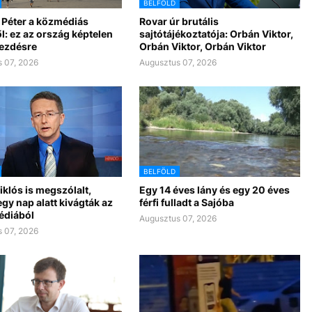
BELFÖLD
 Péter a közmédiás
Rovar úr brutális
l: ez az ország képtelen
sajtótájékoztatója: Orbán Viktor,
kezdésre
Orbán Viktor, Orbán Viktor
 07, 2026
Augusztus 07, 2026
BELFÖLD
klós is megszólalt,
Egy 14 éves lány és egy 20 éves
gy nap alatt kivágták az
férfi fulladt a Sajóba
édiából
Augusztus 07, 2026
 07, 2026