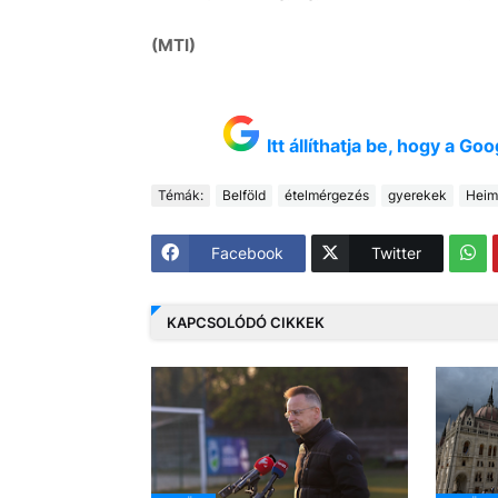
(MTI)
Itt állíthatja be, hogy a G
Témák:
Belföld
ételmérgezés
gyerekek
Heim
Facebook
Twitter
KAPCSOLÓDÓ CIKKEK