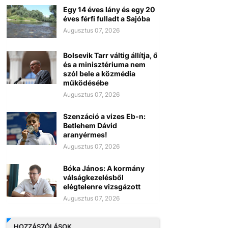
Egy 14 éves lány és egy 20
éves férfi fulladt a Sajóba
Augusztus 07, 2026
Bolsevik Tarr váltig állítja, ő
és a minisztériuma nem
szól bele a közmédia
működésébe
Augusztus 07, 2026
Szenzáció a vizes Eb-n:
Betlehem Dávid
aranyérmes!
Augusztus 07, 2026
Bóka János: A kormány
válságkezelésből
elégtelenre vizsgázott
Augusztus 07, 2026
HOZZÁSZÓLÁSOK