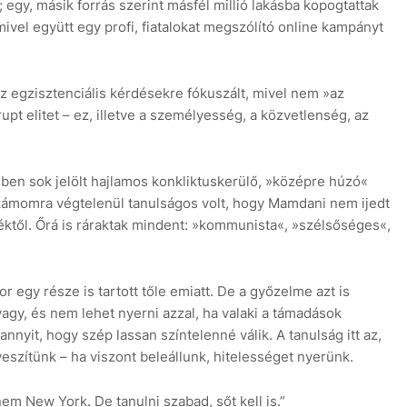
; egy, másik forrás szerint másfél millió lakásba kopogtattak
mivel együtt egy profi, fiatalokat megszólító online kampányt
egzisztenciális kérdésekre fókuszált, mivel nem »az
rrupt elitet – ez, illetve a személyesség, a közvetlenség, az
en sok jelölt hajlamos konkliktuskerülő, »középre húzó«
Számomra végtelenül tanulságos volt, hogy Mamdani nem ijedt
éktől. Őrá is ráraktak mindent: »kommunista«, »szélsőséges«,
 egy része is tartott tőle emiatt. De a győzelme azt is
gy, és nem lehet nyerni azzal, ha valaki a támadások
nnyit, hogy szép lassan színtelenné válik. A tanulság itt az,
veszítünk – ha viszont beleállunk, hitelességet nyerünk.
 New York. De tanulni szabad, sőt kell is.”