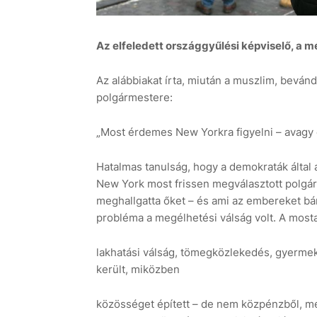
Az elfeledett országgyűlési képviselő, a m
Az alábbiakat írta, miután a muszlim, beván
polgármestere:
„Most érdemes New Yorkra figyelni – avagy
Hatalmas tanulság, hogy a demokraták által
New York most frissen megválasztott polgá
meghallgatta őket – és ami az embereket bánt
probléma a megélhetési válság volt. A mos
lakhatási válság, tömegközlekedés, gyermeke
került, miközben
közösséget épített – de nem közpénzből, me