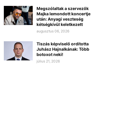
Megszólaltak a szervezők
Majka lemondott koncertje
után: Anyagi veszteség
kétségkívül keletkezett
augusztus 06, 2026
Tiszás képviselő ordította
Juhász Hajnalkának: Több
botoxot neki!
július 21, 2026