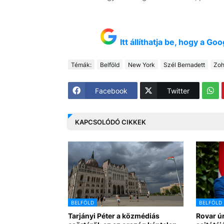
Itt állíthatja be, hogy a G
Témák:
Belföld
New York
Szél Bernadett
Zoh
Facebook
Twitter
KAPCSOLÓDÓ CIKKEK
BELFÖLD
BELFÖLD
Tarjányi Péter a közmédiás
Rovar úr