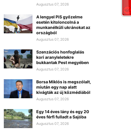
Augusztus 07, 2026
A lengyel PiS győzelme
esetén kitoloncolná a
munkanélküli ukránokat az
országból
Augusztus 07, 2026
Szenzációs honfoglalás
kori aranyleletekre
bukkantak Pest megyében
Augusztus 07, 2026
Borsa Miklós is megszólalt,
miután egy nap alatt
kivágták az új közmédiából
Augusztus 07, 2026
Egy 14 éves lány és egy 20
éves férfi fulladt a Sajóba
Augusztus 07, 2026