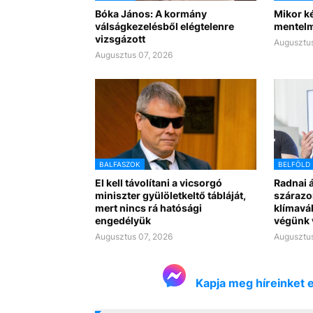
Bóka János: A kormány
Mikor ké
válságkezelésből elégtelenre
mentelm
vizsgázott
Augusztus
Augusztus 07, 2026
BALFASZOK
BELFÖLD
El kell távolítani a vicsorgó
Radnai 
miniszter gyülöletkeltő tábláját,
szárazon
mert nincs rá hatósági
klímavá
engedélyük
végünk 
Augusztus 07, 2026
Augusztus
Kapja meg híreinket 