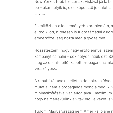
New Yorkot több tízezer aktivistával járta be
be – akármelyik is, ez elképesztő jelenlét, a
is vitt.
És miközben a legkeményebb problémára, az 
elitből« jött, hitelesen is tudta támadni a ko
emberközeliség hozta meg a győzelmet.
Hozzáteszem, hogy nagy erőfölénnyel szemb
kampányt csinálni – sok helyen látjuk ezt. 
meg az ellenfeleitől kapott propagandacímk
»veszélyes«.
A republikánusok mellett a demokrata fősodor
mutatja: nem a propaganda mondja meg, ki va
minimalizálásával van elfoglalva – maximum a
hogy ha menekülünk a viták elől, elveket is 
Tudom: Magyarország nem Amerika, pláne nem