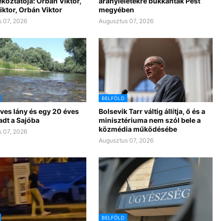
ékoztatója: Orbán Viktor,
aranyleletekre bukkantak Pest
ktor, Orbán Viktor
megyében
 07, 2026
Augusztus 07, 2026
BELFÖLD
ves lány és egy 20 éves
Bolsevik Tarr váltig állítja, ő és a
ladt a Sajóba
minisztériuma nem szól bele a
közmédia működésébe
 07, 2026
Augusztus 07, 2026
BELFÖLD