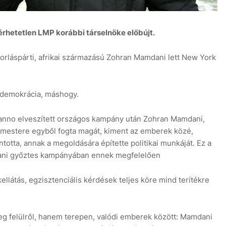
érhetetlen LMP korábbi társelnöke előbújt.
dorláspárti, afrikai származású Zohran Mamdani lett New York
 demokrácia, máshogy.
 anno elveszített országos kampány után Zohran Mamdani,
rmestere egyből fogta magát, kiment az emberek közé,
otta, annak a megoldására építette politikai munkáját. Ez a
tani győztes kampányában ennek megfelelően
llátás, egzisztenciális kérdések teljes köre mind terítékre
g felülről, hanem terepen, valódi emberek között: Mamdani