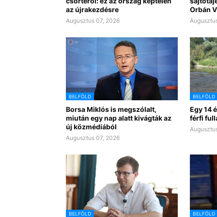
csörtéről: ez az ország képtelen
sajtótáj
az újrakezdésre
Orbán Vi
Augusztus 07, 2026
Augusztus
BELFÖLD
BELFÖLD
Borsa Miklós is megszólalt,
Egy 14 é
miután egy nap alatt kivágták az
férfi ful
új közmédiából
Augusztus
Augusztus 07, 2026
BELFÖLD
BELFÖLD