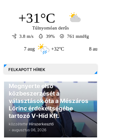
+31°C
Túlnyomóan derűs
3.8 m/s
39%
761
mmHg
7 aug
+32°C
8 aug
+30°C
9 
FELKAPOTT HÍREK
GAZDASÁG
Megnyerte első
közbeszerzését a
választások óta a Mészáros
Lőrinc érdekeltségébe
tartozó V-Híd Kft.
közzétette
Hírszerkesztő
-
augusztus 06, 2026