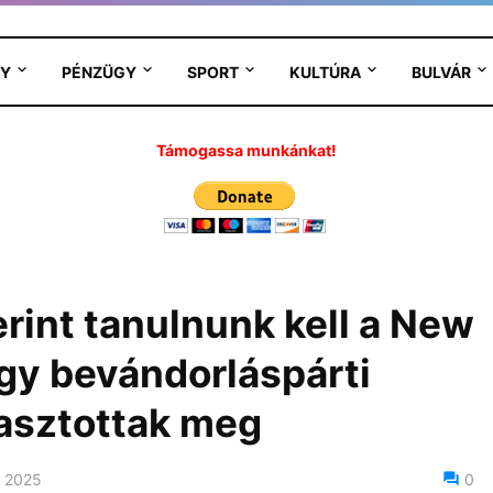
Y
PÉNZÜGY
SPORT
KULTÚRA
BULVÁR
Támogassa munkánkat!
rint tanulnunk kell a New
egy bevándorláspárti
asztottak meg
 2025
0