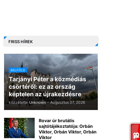
FRISS HÍREK
BELFÖLD
Tarjányi Péter a közmédiás
csörtéről: ez az ország
képtelen az újrakezdésre
közzétette
Unknown
-
Augusztus 07, 2026
Rovar úr brutális
sajtótájékoztatója: Orbán
Viktor, Orbán Viktor, Orbán
Viktor