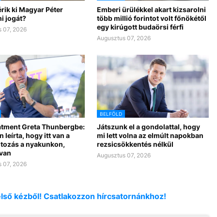
rik ki Magyar Péter
Emberi ürülékkel akart kizsarolni
i jogát?
több millió forintot volt főnökétől
egy kirúgott budaörsi férfi
 07, 2026
Augusztus 07, 2026
BELFÖLD
átment Greta Thunbergbe:
Játszunk el a gondolattal, hogy
 leírta, hogy itt van a
mi lett volna az elmúlt napokban
ltozás a nyakunkon,
rezsicsökkentés nélkül
van
Augusztus 07, 2026
 07, 2026
első kézből! Csatlakozzon hírcsatornánkhoz!