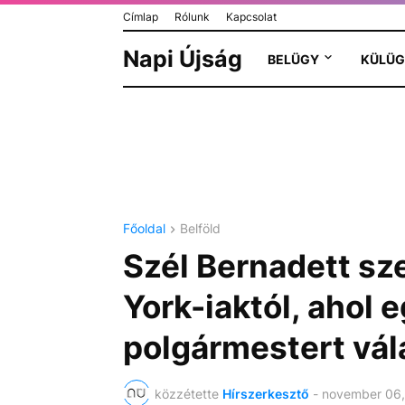
Címlap
Rólunk
Kapcsolat
Napi Újság
BELÜGY
KÜLÜG
Főoldal
Belföld
Szél Bernadett sze
York-iaktól, ahol 
polgármestert vál
közzétette
Hírszerkesztő
-
november 06,