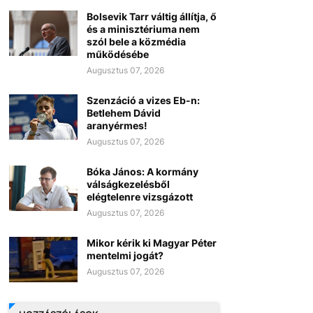
Bolsevik Tarr váltig állítja, ő
és a minisztériuma nem
szól bele a közmédia
működésébe
Augusztus 07, 2026
Szenzáció a vizes Eb-n:
Betlehem Dávid
aranyérmes!
Augusztus 07, 2026
Bóka János: A kormány
válságkezelésből
elégtelenre vizsgázott
Augusztus 07, 2026
Mikor kérik ki Magyar Péter
mentelmi jogát?
Augusztus 07, 2026