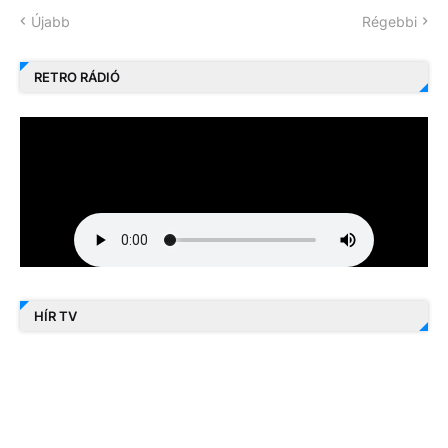
Újabb
Régebbi
RETRO RÁDIÓ
HÍR TV