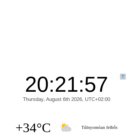
+34°C
Túlnyomóan felhős