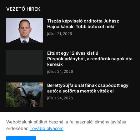
VEZETŐ HÍREK
Tiszás képviselő ordította Juhász
Hajnalkának: Több botoxot neki!
július 21, 2026
Eltűnt egy 12 éves kisfiú
Püspökladányból, a rendőrök napok óta
keresik
július 24, 2026
Berettyóújfalunál fának csapódott egy
autó: a sofőrt a mentők vitték el
július 24, 2026
Weboldalunk sütiket használ a felhasználói élmény javítása
érdekében
Tovább olvasom
Címlap
Rólunk
Kapcsolat