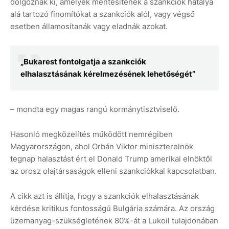
dolgoznak ki, amelyek mentesítenék a szankciók hatálya
alá tartozó finomítókat a szankciók alól, vagy végső
esetben államosítanák vagy eladnák azokat.
„Bukarest fontolgatja a szankciók
elhalasztásának kérelmezésének lehetőségét”
– mondta egy magas rangú kormánytisztviselő.
Hasonló megközelítés működött nemrégiben
Magyarországon, ahol Orbán Viktor miniszterelnök
tegnap halasztást ért el Donald Trump amerikai elnöktől
az orosz olajtársaságok elleni szankciókkal kapcsolatban.
A cikk azt is állítja, hogy a szankciók elhalasztásának
kérdése kritikus fontosságú Bulgária számára. Az ország
üzemanyag-szükségletének 80%-át a Lukoil tulajdonában