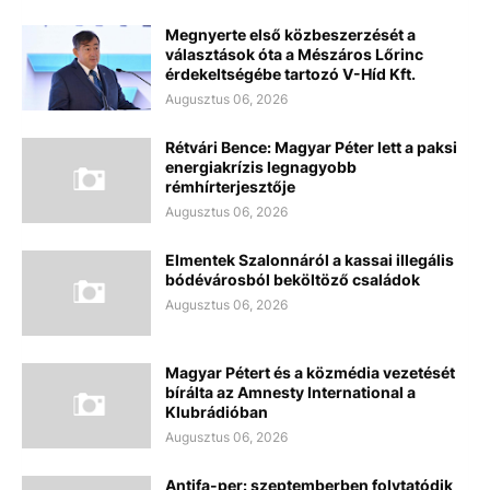
Megnyerte első közbeszerzését a
választások óta a Mészáros Lőrinc
érdekeltségébe tartozó V-Híd Kft.
Augusztus 06, 2026
Rétvári Bence: Magyar Péter lett a paksi
energiakrízis legnagyobb
rémhírterjesztője
Augusztus 06, 2026
Elmentek Szalonnáról a kassai illegális
bódévárosból beköltöző családok
Augusztus 06, 2026
Magyar Pétert és a közmédia vezetését
bírálta az Amnesty International a
Klubrádióban
Augusztus 06, 2026
Antifa-per: szeptemberben folytatódik