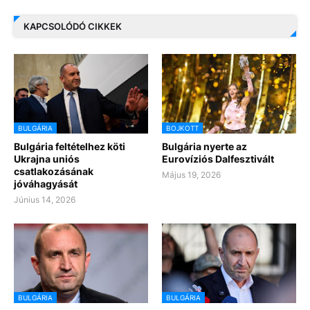
KAPCSOLÓDÓ CIKKEK
BULGÁRIA
BOJKOTT
Bulgária feltételhez köti
Bulgária nyerte az
Ukrajna uniós
Eurovíziós Dalfesztivált
csatlakozásának
Május 19, 2026
jóváhagyását
Június 14, 2026
BULGÁRIA
BULGÁRIA