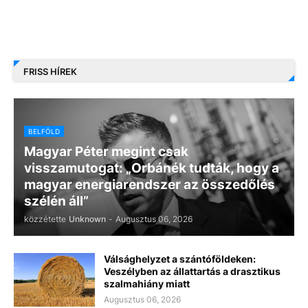
FRISS HÍREK
BELFÖLD
Magyar Péter megint csak
visszamutogat: „Orbánék tudták, hogy a
magyar energiarendszer az összedőlés
szélén áll”
közzétette
Unknown
-
Augusztus 06, 2026
Válsághelyzet a szántóföldeken:
Veszélyben az állattartás a drasztikus
szalmahiány miatt
Augusztus 06, 2026