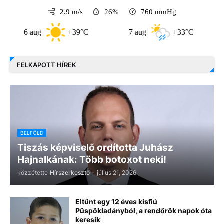
2.9 m/s
26%
760
mmHg
6 aug
+39°C
7 aug
+33°C
8 a
FELKAPOTT HÍREK
BELFÖLD
Tiszás képviselő ordította Juhász
Hajnalkának: Több botoxot neki!
közzétette
Hírszerkesztő
-
július 21, 2026
Eltűnt egy 12 éves kisfiú
Püspökladányból, a rendőrök napok óta
keresik