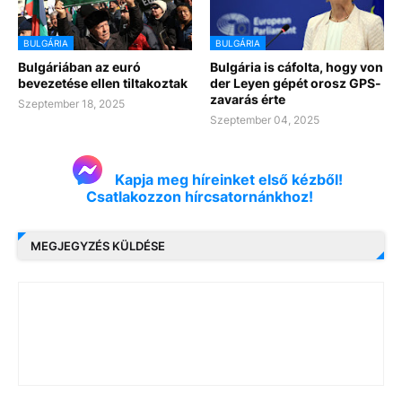
BULGÁRIA
BULGÁRIA
Bulgáriában az euró
Bulgária is cáfolta, hogy von
bevezetése ellen tiltakoztak
der Leyen gépét orosz GPS-
zavarás érte
Szeptember 18, 2025
Szeptember 04, 2025
Kapja meg híreinket első kézből!
Csatlakozzon hírcsatornánkhoz!
MEGJEGYZÉS KÜLDÉSE