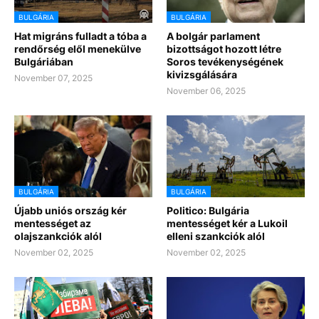
BULGÁRIA
BULGÁRIA
Hat migráns fulladt a tóba a
A bolgár parlament
rendőrség elől menekülve
bizottságot hozott létre
Bulgáriában
Soros tevékenységének
kivizsgálására
November 07, 2025
November 06, 2025
BULGÁRIA
BULGÁRIA
Újabb uniós ország kér
Politico: Bulgária
mentességet az
mentességet kér a Lukoil
olajszankciók alól
elleni szankciók alól
November 02, 2025
November 02, 2025