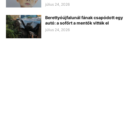
július 24, 2026
Berettyóújfalunál fának csapódott egy
autó: a sofőrt a mentők vitték el
július 24, 2026