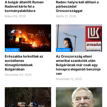
A bolgár államfő Rumen
Radev: helyre kell állítani a
Radevet kérte fel a
párbeszédet
kormányalakításra
Oroszországgal
Május 06, 2026
Április 21, 2026
BULGÁRIA
BULGÁRIA
Erőszakba torkolltak az
Az Oroszország elleni
euróellenes
amerikai szankciók után
tömegtüntetések
Bulgáriának már csak egy
Bulgáriában
hónapra elegendő benzinje
van
December 04, 2025
November 12, 2025