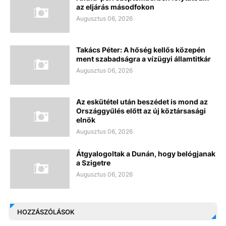
az eljárás másodfokon
Augusztus 06, 2026
Takács Péter: A hőség kellős közepén
ment szabadságra a vízügyi államtitkár
Augusztus 06, 2026
Az eskütétel után beszédet is mond az
Országgyűlés előtt az új köztársasági
elnök
Augusztus 06, 2026
Átgyalogoltak a Dunán, hogy belógjanak
a Szigetre
Augusztus 06, 2026
HOZZÁSZÓLÁSOK