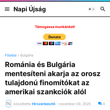
Napi Újság
Támogassa munkánkat!
Főoldal
Bulgária
Románia és Bulgária
mentesíteni akarja az orosz
tulajdonú finomítókat az
amerikai szankciók alól
közzétette
Hírszerkesztő
-
november 09, 2025
0