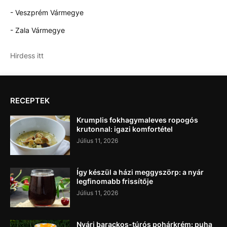
- Veszprém Vármegye
- Zala Vármegye
Hirdess itt
RECEPTEK
Krumplis fokhagymaleves ropogós
krutonnal: igazi komfortétel
Július 11, 2026
Így készül a házi meggyszörp: a nyár
legfinomabb frissítője
Július 11, 2026
Nyári barackos-túrós pohárkrém: puha