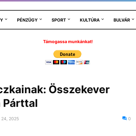
Y
PÉNZÜGY
SPORT
KULTÚRA
BULVÁR
Támogassa munkánkat!
czkainak: Összekever
 Párttal
 24, 2025
0