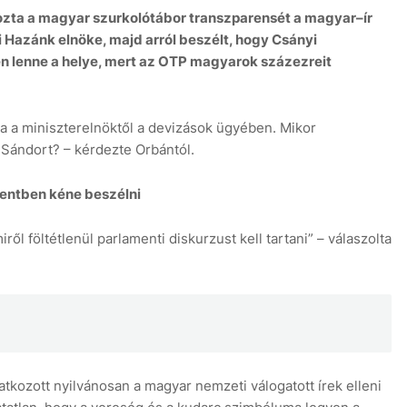
zta a magyar szurkolótábor transzparensét a magyar–ír
 Hazánk elnöke, majd arról beszélt, hogy Csányi
 lenne a helye, mert az OTP magyarok százezreit
a a miniszterelnöktől a devizások ügyében. Mikor
 Sándort? – kérdezte Orbántól.
mentben kéne beszélni
l föltétlenül parlamenti diskurzust kell tartani” – válaszolta
latkozott nyilvánosan a magyar nemzeti válogatott írek elleni