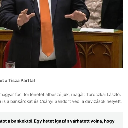
 a Tisza Párttal
gyar foci történetét átbeszéljük, reagált Toroczkai László.
 is a bankárokat és Csányi Sándort védi a devizások helyett.
intot a bankoktól. Egy hetet igazán várhatott volna, hogy