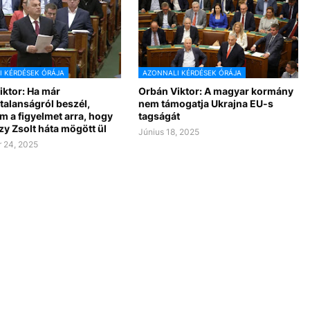
 KÉRDÉSEK ÓRÁJA
AZONNALI KÉRDÉSEK ÓRÁJA
iktor: Ha már
Orbán Viktor: A magyar kormány
talanságról beszél,
nem támogatja Ukrajna EU-s
m a figyelmet arra, hogy
tagságát
y Zsolt háta mögött ül
Június 18, 2025
 24, 2025