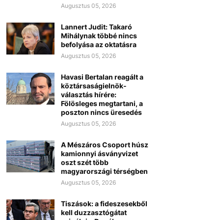
Augusztus 05, 2026
Lannert Judit: Takaró
Mihálynak többé nincs
befolyása az oktatásra
Augusztus 05, 2026
Havasi Bertalan reagált a
köztársaságielnök-
választás hírére:
Fölösleges megtartani, a
poszton nincs üresedés
Augusztus 05, 2026
A Mészáros Csoport húsz
kamionnyi ásványvizet
oszt szét több
magyarországi térségben
Augusztus 05, 2026
Tiszások: a fideszesekből
kell duzzasztógátat