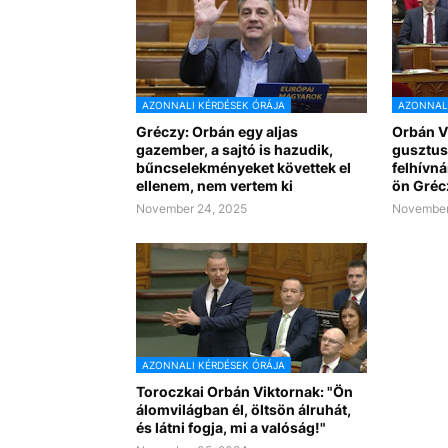
AZONNALI KÉRDÉSEK ÓRÁJA
AZONNALI
Gréczy: Orbán egy aljas
Orbán V
gazember, a sajtó is hazudik,
gusztus
bűncselekményeket követtek el
felhívná
ellenem, nem vertem ki
ön Grécz
November 24, 2025
November
AZONNALI KÉRDÉSEK ÓRÁJA
Toroczkai Orbán Viktornak: "Ön
álomvilágban él, öltsön álruhát,
és látni fogja, mi a valóság!"