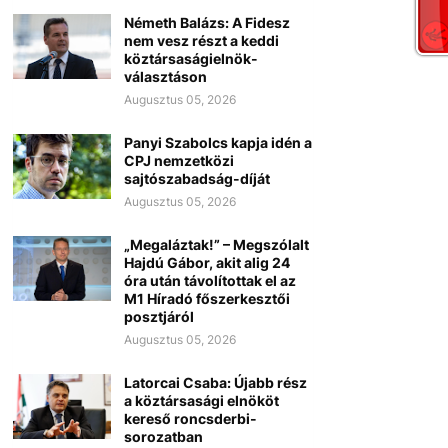
Németh Balázs: A Fidesz
nem vesz részt a keddi
köztársaságielnök-
választáson
Augusztus 05, 2026
Panyi Szabolcs kapja idén a
CPJ nemzetközi
sajtószabadság-díját
Augusztus 05, 2026
„Megaláztak!” – Megszólalt
Hajdú Gábor, akit alig 24
óra után távolítottak el az
M1 Híradó főszerkesztői
posztjáról
Augusztus 05, 2026
Latorcai Csaba: Újabb rész
a köztársasági elnököt
kereső roncsderbi-
sorozatban