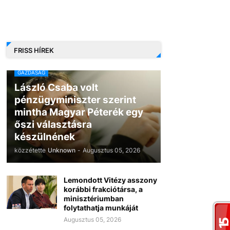
FRISS HÍREK
GAZDASÁG
László Csaba volt
pénzügyminiszter szerint
mintha Magyar Péterék egy
őszi választásra
készülnének
közzétette
Unknown
-
Augusztus 05, 2026
Lemondott Vitézy asszony
korábbi frakciótársa, a
minisztériumban
folytathatja munkáját
Augusztus 05, 2026