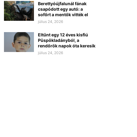
Berettyóújfalunál fának
csapódott egy autó: a
sofőrt a mentők vitték el
július 24, 2026
Eltűnt egy 12 éves kisfiú
Püspökladányból, a
rendőrök napok óta keresik
július 24, 2026