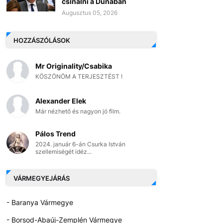
csinálni a Dunában
Augusztus 05, 2026
HOZZÁSZÓLÁSOK
Mr Originality/Csabika
KÖSZÖNÖM A TERJESZTÉST !
Alexander Elek
Már nézhető és nagyon jó film.
Pálos Trend
2024. január 6-án Csurka István
szellemiségét idéz...
VÁRMEGYEJÁRÁS
- Baranya Vármegye
- Borsod-Abaúj-Zemplén Vármegye