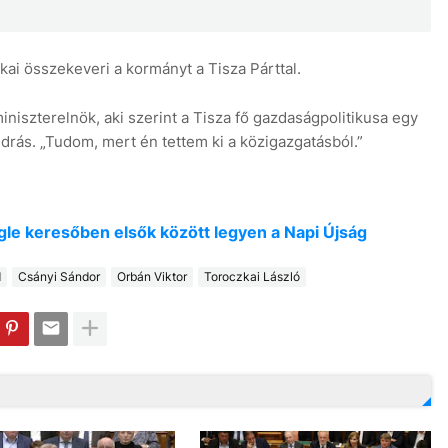
zkai összekeveri a kormányt a Tisza Párttal.
iniszterelnök, aki szerint a Tisza fő gazdaságpolitikusa egy
ndrás. „Tudom, mert én tettem ki a közigazgatásból.”
oogle keresőben elsők között legyen a Napi Újság
d
Csányi Sándor
Orbán Viktor
Toroczkai László