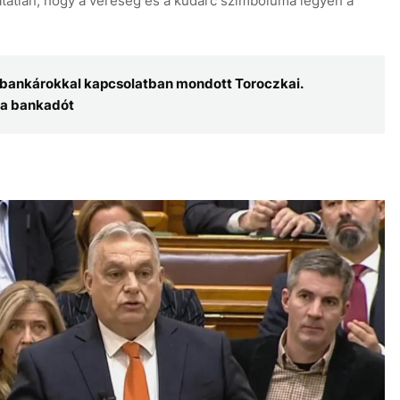
atatlan, hogy a vereség és a kudarc szimbóluma legyen a
 bankárokkal kapcsolatban mondott Toroczkai.
 a bankadót