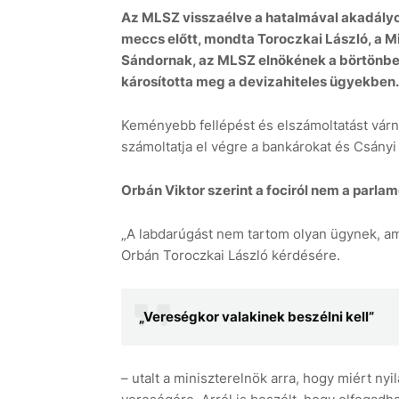
Az MLSZ visszaélve a hatalmával akadályo
meccs előtt, mondta Toroczkai László, a Mi
Sándornak, az MLSZ elnökének a börtönben
károsította meg a devizahiteles ügyekben.
Keményebb fellépést és elszámoltatást várn
számoltatja el végre a bankárokat és Csányi
Orbán Viktor szerint a fociról nem a parla
„A labdarúgást nem tartom olyan ügynek, amirő
Orbán Toroczkai László kérdésére.
„Vereségkor valakinek beszélni kell”
– utalt a miniszterelnök arra, hogy miért nyi