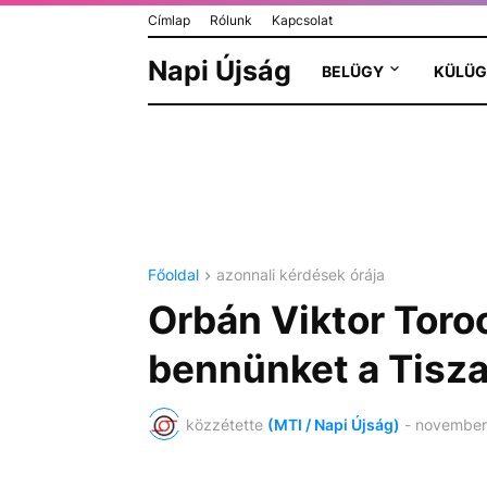
Címlap
Rólunk
Kapcsolat
Napi Újság
BELÜGY
KÜLÜG
Főoldal
azonnali kérdések órája
Orbán Viktor Toro
bennünket a Tisza
közzétette
(MTI / Napi Újság)
-
november