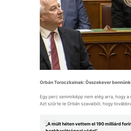
Orbán Toroczkainak: Összekever bennünket
Egy perc semmiképp nem elég arra, hogy a ma
Azt szűrte le Orbán szavaiból, hogy továbbra
„A múlt héten vettem el 190 milliárd for
bankbarátsággal vádol”