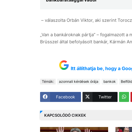
– válaszolta Orbán Viktor, aki szerint Toroc
„Van a bankároknak pártja” – fogalmazott a m
Brüsszel által befolyásolt bankár, Kármán A
Itt állíthatja be, hogy a G
Témák:
azonnali kérdések órája
bankok
Belföl
Facebook
Twitter
KAPCSOLÓDÓ CIKKEK