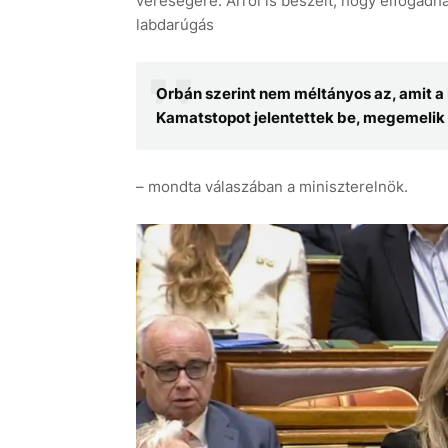
vereségére. Arról is beszélt, hogy elfogadh
labdarúgás
Orbán szerint nem méltányos az, amit a
Kamatstopot jelentettek be, megemelik
– mondta válaszában a miniszterelnök.