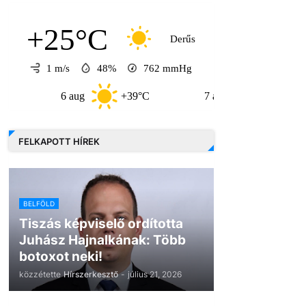
+25°C
Derűs
1 m/s
48%
762
mmHg
6 aug
+39°C
7 aug
+32°C
8
FELKAPOTT HÍREK
BELFÖLD
Tiszás képviselő ordította
Juhász Hajnalkának: Több
botoxot neki!
közzétette
Hírszerkesztő
-
július 21, 2026