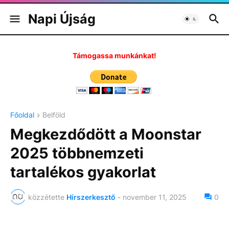
Napi Újság
Támogassa munkánkat!
Főoldal
Belföld
Megkezdődött a Moonstar
2025 többnemzeti
tartalékos gyakorlat
közzétette
Hírszerkesztő
-
november 11, 2025
0