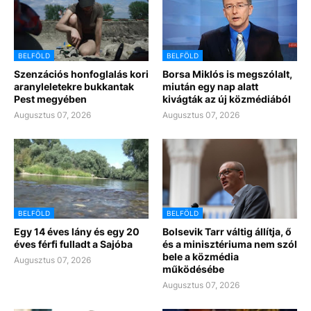
BELFÖLD
BELFÖLD
Szenzációs honfoglalás kori
Borsa Miklós is megszólalt,
aranyleletekre bukkantak
miután egy nap alatt
Pest megyében
kivágták az új közmédiából
Augusztus 07, 2026
Augusztus 07, 2026
BELFÖLD
BELFÖLD
Egy 14 éves lány és egy 20
Bolsevik Tarr váltig állítja, ő
éves férfi fulladt a Sajóba
és a minisztériuma nem szól
bele a közmédia
Augusztus 07, 2026
működésébe
Augusztus 07, 2026