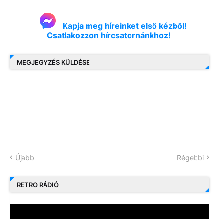
Kapja meg híreinket első kézből!
Csatlakozzon hírcsatornánkhoz!
MEGJEGYZÉS KÜLDÉSE
Újabb
Régebbi
RETRO RÁDIÓ