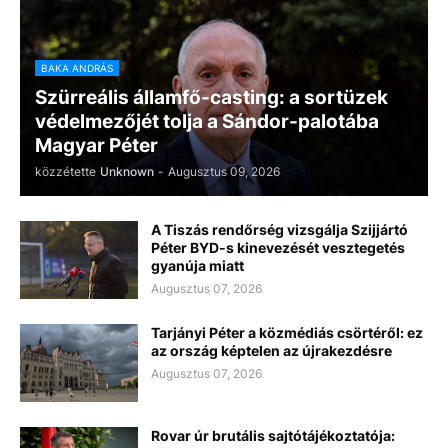
BAKA ANDRÁS
Szürreális államfő-casting: a sortüzek
védelmezőjét tolja a Sándor-palotába
Magyar Péter
közzétette
Unknown
-
Augusztus 09, 2026
A Tiszás rendőrség vizsgálja Szijjártó
Péter BYD-s kinevezését vesztegetés
gyanúja miatt
Augusztus 07, 2026
Tarjányi Péter a közmédiás csörtéről: ez
az ország képtelen az újrakezdésre
Augusztus 07, 2026
Rovar úr brutális sajtótájékoztatója: