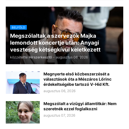
BELFÖLD
Megszólaltak a szervezők Majka
lemondott koncertje után: Anyagi
veszteség kétségkívül keletkezett
közzétette
Hírszerkesztő
-
augusztus 06, 2026
Megnyerte első közbeszerzését a
választások óta a Mészáros Lőrinc
érdekeltségébe tartozó V-Híd Kft.
augusztus 06, 2026
Megszólalt a vízügyi államtitkár: Nem
szeretnék ezzel foglalkozni
augusztus 07, 2026