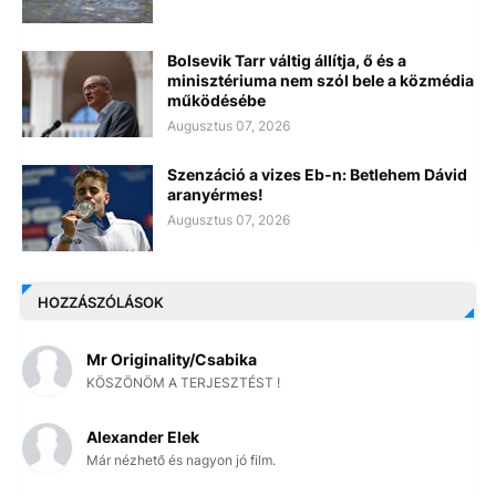
Bolsevik Tarr váltig állítja, ő és a
minisztériuma nem szól bele a közmédia
működésébe
Augusztus 07, 2026
Szenzáció a vizes Eb-n: Betlehem Dávid
aranyérmes!
Augusztus 07, 2026
HOZZÁSZÓLÁSOK
Mr Originality/Csabika
KÖSZÖNÖM A TERJESZTÉST !
Alexander Elek
Már nézhető és nagyon jó film.