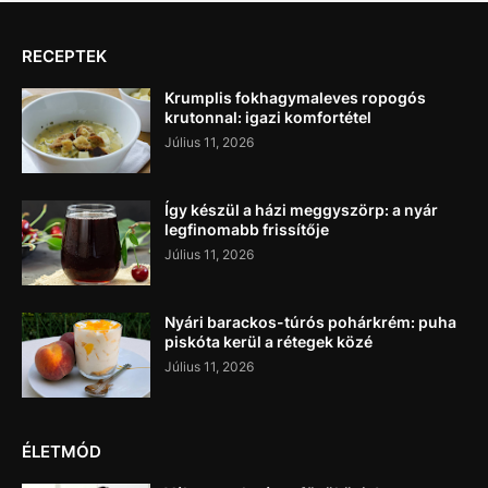
RECEPTEK
Krumplis fokhagymaleves ropogós
krutonnal: igazi komfortétel
Július 11, 2026
Így készül a házi meggyszörp: a nyár
legfinomabb frissítője
Július 11, 2026
Nyári barackos-túrós pohárkrém: puha
piskóta kerül a rétegek közé
Július 11, 2026
ÉLETMÓD