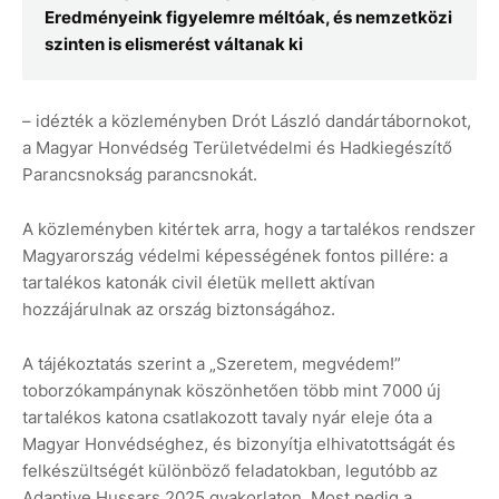
Eredményeink figyelemre méltóak, és nemzetközi
szinten is elismerést váltanak ki
– idézték a közleményben Drót László dandártábornokot,
a Magyar Honvédség Területvédelmi és Hadkiegészítő
Parancsnokság parancsnokát.
A közleményben kitértek arra, hogy a tartalékos rendszer
Magyarország védelmi képességének fontos pillére: a
tartalékos katonák civil életük mellett aktívan
hozzájárulnak az ország biztonságához.
A tájékoztatás szerint a „Szeretem, megvédem!”
toborzókampánynak köszönhetően több mint 7000 új
tartalékos katona csatlakozott tavaly nyár eleje óta a
Magyar Honvédséghez, és bizonyítja elhivatottságát és
felkészültségét különböző feladatokban, legutóbb az
Adaptive Hussars 2025 gyakorlaton. Most pedig a