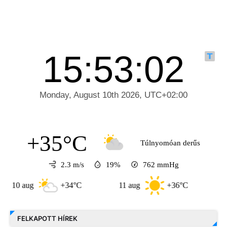
+35°C
Túlnyomóan derűs
2.3 m/s
19%
762
mmHg
aug
+34°C
11 aug
+36°C
12 aug
FELKAPOTT HÍREK