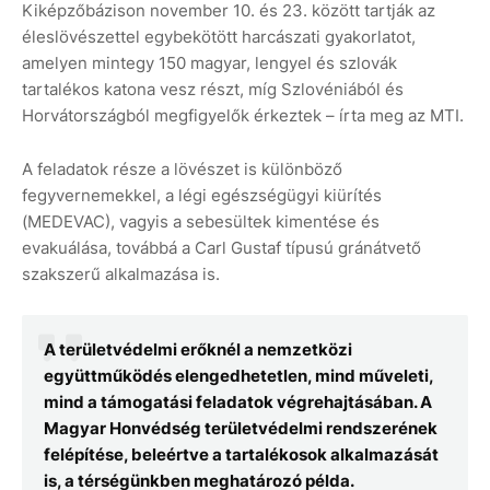
Kiképzőbázison november 10. és 23. között tartják az
éleslövészettel egybekötött harcászati gyakorlatot,
amelyen mintegy 150 magyar, lengyel és szlovák
tartalékos katona vesz részt, míg Szlovéniából és
Horvátországból megfigyelők érkeztek – írta meg az MTI.
A feladatok része a lövészet is különböző
fegyvernemekkel, a légi egészségügyi kiürítés
(MEDEVAC), vagyis a sebesültek kimentése és
evakuálása, továbbá a Carl Gustaf típusú gránátvető
szakszerű alkalmazása is.
A területvédelmi erőknél a nemzetközi
együttműködés elengedhetetlen, mind műveleti,
mind a támogatási feladatok végrehajtásában. A
Magyar Honvédség területvédelmi rendszerének
felépítése, beleértve a tartalékosok alkalmazását
is, a térségünkben meghatározó példa.