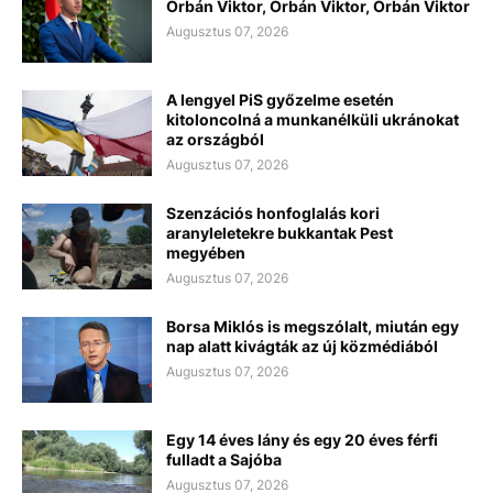
Orbán Viktor, Orbán Viktor, Orbán Viktor
Augusztus 07, 2026
A lengyel PiS győzelme esetén
kitoloncolná a munkanélküli ukránokat
az országból
Augusztus 07, 2026
Szenzációs honfoglalás kori
aranyleletekre bukkantak Pest
megyében
Augusztus 07, 2026
Borsa Miklós is megszólalt, miután egy
nap alatt kivágták az új közmédiából
Augusztus 07, 2026
Egy 14 éves lány és egy 20 éves férfi
fulladt a Sajóba
Augusztus 07, 2026