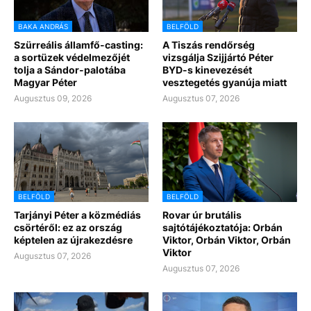
BAKA ANDRÁS
BELFÖLD
Szürreális államfő-casting:
A Tiszás rendőrség
a sortüzek védelmezőjét
vizsgálja Szijjártó Péter
tolja a Sándor-palotába
BYD-s kinevezését
Magyar Péter
vesztegetés gyanúja miatt
Augusztus 09, 2026
Augusztus 07, 2026
BELFÖLD
BELFÖLD
Tarjányi Péter a közmédiás
Rovar úr brutális
csörtéről: ez az ország
sajtótájékoztatója: Orbán
képtelen az újrakezdésre
Viktor, Orbán Viktor, Orbán
Viktor
Augusztus 07, 2026
Augusztus 07, 2026