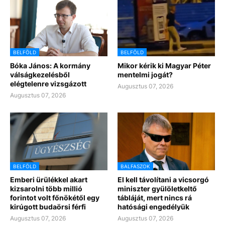
BELFÖLD
BELFÖLD
Bóka János: A kormány
Mikor kérik ki Magyar Péter
válságkezelésből
mentelmi jogát?
elégtelenre vizsgázott
Augusztus 07, 2026
Augusztus 07, 2026
BELFÖLD
BALFASZOK
Emberi ürülékkel akart
El kell távolítani a vicsorgó
kizsarolni több millió
miniszter gyülöletkeltő
forintot volt főnökétől egy
tábláját, mert nincs rá
kirúgott budaörsi férfi
hatósági engedélyük
Augusztus 07, 2026
Augusztus 07, 2026