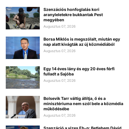
Szenzációs honfoglalás kori
aranyleletekre bukkantak Pest
megyében
Augusztus 07, 2026
Borsa Miklós is megszólalt, miután egy
nap alatt kivágták az új közmédiából
Augusztus 07, 2026
Egy 14 éves lány és egy 20 éves férfi
fulladt a Sajóba
Augusztus 07, 2026
Bolsevik Tarr váltig állítja, ő és a
minisztériuma nem szól bele a közmédia
működésébe
Augusztus 07, 2026
Szenzáció a vizes Eb-n: Betlehem Dávid