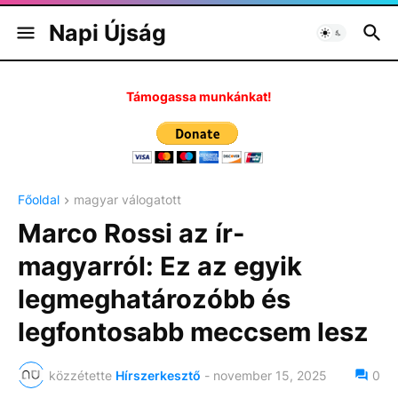
Napi Újság
Támogassa munkánkat!
Főoldal
magyar válogatott
Marco Rossi az ír-
magyarról: Ez az egyik
legmeghatározóbb és
legfontosabb meccsem lesz
közzétette
Hírszerkesztő
-
november 15, 2025
0