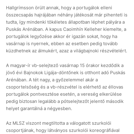
Hallgrímsson örült annak, hogy a portugálok elleni
összecsapás hajrájában néhány játékosát már pihenteti is
tudta, így mindenki tökéletes állapotban léphet pályára a
Puskás Arénában. A kapus Caoimhín Kelleher kiemelte, a
portugálok legyőzése akkor ér igazán sokat, hogy ha
vasárnap is nyernek, ebben az esetben pedig tovább
küzdhetnek az álmukért, azaz a világbajnoki részvételért.
A magyar-ír vb-selejtező vasárnap 15 órakor kezdődik a
jövő évi Bajnokok Ligája-döntőnek is otthont adó Puskás
Arénában. A tét nagy, a győzelemmel akár a
csoportelsőség és a vb-részvétel is elérhető az éllovas
portugálok pontvesztése esetén, a vereség elkerülése
pedig biztosan legalább a pótselejtezőt jelentő második
helyet garantálná a négyesben.
Az MLSZ viszont megtiltotta a válogatott szurkolói
csoportjának, hogy látványos szurkolói koreográfiával