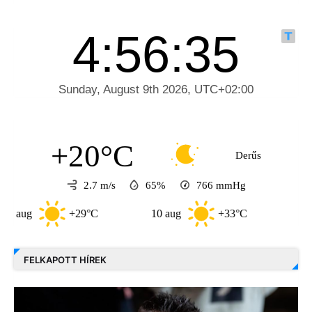
+20°C
Derűs
2.7 m/s
65%
766
mmHg
+29°C
10 aug
+33°C
11 aug
FELKAPOTT HÍREK