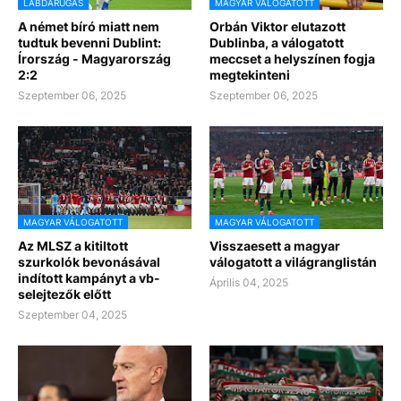
LABDARÚGÁS
MAGYAR VÁLOGATOTT
A német bíró miatt nem
Orbán Viktor elutazott
tudtuk bevenni Dublint:
Dublinba, a válogatott
Írország - Magyarország
meccset a helyszínen fogja
2:2
megtekinteni
Szeptember 06, 2025
Szeptember 06, 2025
MAGYAR VÁLOGATOTT
MAGYAR VÁLOGATOTT
Az MLSZ a kitiltott
Visszaesett a magyar
szurkolók bevonásával
válogatott a világranglistán
indított kampányt a vb-
Április 04, 2025
selejtezők előtt
Szeptember 04, 2025