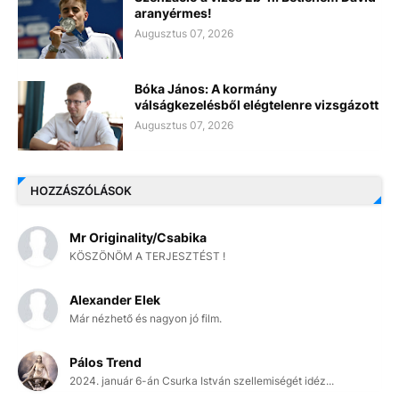
aranyérmes!
Augusztus 07, 2026
Bóka János: A kormány
válságkezelésből elégtelenre vizsgázott
Augusztus 07, 2026
HOZZÁSZÓLÁSOK
Mr Originality/Csabika
KÖSZÖNÖM A TERJESZTÉST !
Alexander Elek
Már nézhető és nagyon jó film.
Pálos Trend
2024. január 6-án Csurka István szellemiségét idéz...