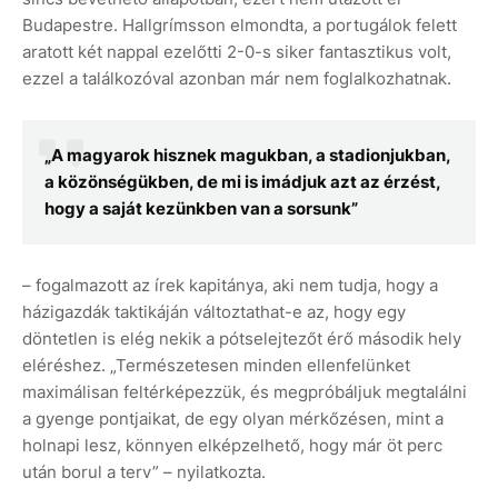
Budapestre. Hallgrímsson elmondta, a portugálok felett
aratott két nappal ezelőtti 2-0-s siker fantasztikus volt,
ezzel a találkozóval azonban már nem foglalkozhatnak.
„A magyarok hisznek magukban, a stadionjukban,
a közönségükben, de mi is imádjuk azt az érzést,
hogy a saját kezünkben van a sorsunk”
– fogalmazott az írek kapitánya, aki nem tudja, hogy a
házigazdák taktikáján változtathat-e az, hogy egy
döntetlen is elég nekik a pótselejtezőt érő második hely
eléréshez. „Természetesen minden ellenfelünket
maximálisan feltérképezzük, és megpróbáljuk megtalálni
a gyenge pontjaikat, de egy olyan mérkőzésen, mint a
holnapi lesz, könnyen elképzelhető, hogy már öt perc
után borul a terv” – nyilatkozta.