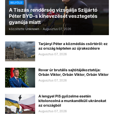
BELFÖLD
A Tiszás rendőrség vizsgálja Szijjártó
Péter BYD-s kinevezését vesztegetés
gyanúja miatt
közzétette
Unknown
-
Augusztus 07, 2026
Tarjányi Péter a közmédiás csörtéről: ez
az ország képtelen az újrakezdésre
Augusztus 07, 2026
Rovar úr brutális sajtótájékoztatója:
Orbán Viktor, Orbán Viktor, Orbán Viktor
Augusztus 07, 2026
A lengyel PiS győzelme esetén
kitoloncolná a munkanélküli ukránokat
az országból
Augusztus 07, 2026