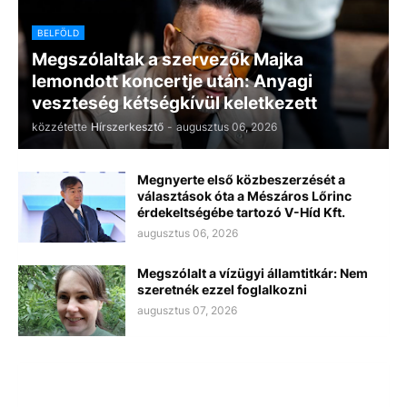
BELFÖLD
Megszólaltak a szervezők Majka
lemondott koncertje után: Anyagi
veszteség kétségkívül keletkezett
közzétette
Hírszerkesztő
-
augusztus 06, 2026
Megnyerte első közbeszerzését a
választások óta a Mészáros Lőrinc
érdekeltségébe tartozó V-Híd Kft.
augusztus 06, 2026
Megszólalt a vízügyi államtitkár: Nem
szeretnék ezzel foglalkozni
augusztus 07, 2026