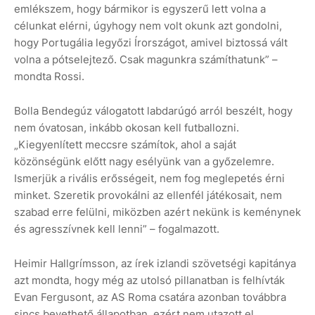
emlékszem, hogy bármikor is egyszerű lett volna a
célunkat elérni, úgyhogy nem volt okunk azt gondolni,
hogy Portugália legyőzi Írországot, amivel biztossá vált
volna a pótselejtező. Csak magunkra számíthatunk” –
mondta Rossi.
Bolla Bendegúz válogatott labdarúgó arról beszélt, hogy
nem óvatosan, inkább okosan kell futballozni.
„Kiegyenlített meccsre számítok, ahol a saját
közönségünk előtt nagy esélyünk van a győzelemre.
Ismerjük a rivális erősségeit, nem fog meglepetés érni
minket. Szeretik provokálni az ellenfél játékosait, nem
szabad erre felülni, miközben azért nekünk is keménynek
és agresszívnek kell lenni” – fogalmazott.
Heimir Hallgrímsson, az írek izlandi szövetségi kapitánya
azt mondta, hogy még az utolsó pillanatban is felhívták
Evan Fergusont, az AS Roma csatára azonban továbbra
sincs bevethető állapotban, ezért nem utazott el