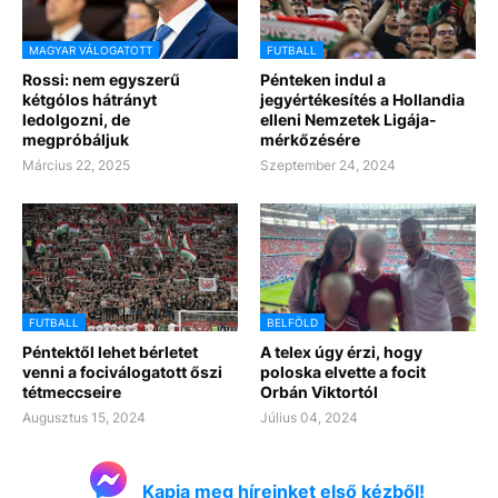
MAGYAR VÁLOGATOTT
FUTBALL
Rossi: nem egyszerű
Pénteken indul a
kétgólos hátrányt
jegyértékesítés a Hollandia
ledolgozni, de
elleni Nemzetek Ligája-
megpróbáljuk
mérkőzésére
Március 22, 2025
Szeptember 24, 2024
FUTBALL
BELFÖLD
Péntektől lehet bérletet
A telex úgy érzi, hogy
venni a fociválogatott őszi
poloska elvette a focit
tétmeccseire
Orbán Viktortól
Augusztus 15, 2024
Július 04, 2024
Kapja meg híreinket első kézből!