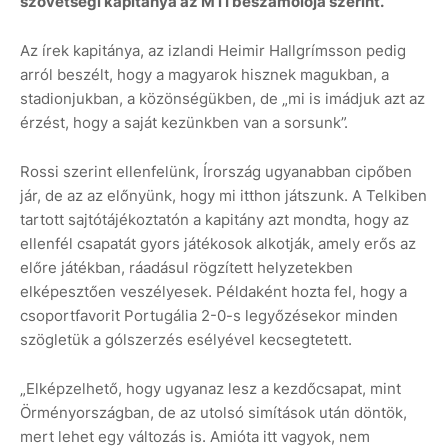
szövetségi kapitánya az MTI beszámolója szerint.
Az írek kapitánya, az izlandi Heimir Hallgrímsson pedig
arról beszélt, hogy a magyarok hisznek magukban, a
stadionjukban, a közönségükben, de „mi is imádjuk azt az
érzést, hogy a saját kezünkben van a sorsunk”.
Rossi szerint ellenfelünk, Írország ugyanabban cipőben
jár, de az az előnyünk, hogy mi itthon játszunk. A Telkiben
tartott sajtótájékoztatón a kapitány azt mondta, hogy az
ellenfél csapatát gyors játékosok alkotják, amely erős az
előre játékban, ráadásul rögzített helyzetekben
elképesztően veszélyesek. Példaként hozta fel, hogy a
csoportfavorit Portugália 2-0-s legyőzésekor minden
szögletük a gólszerzés esélyével kecsegtetett.
„Elképzelhető, hogy ugyanaz lesz a kezdőcsapat, mint
Örményországban, de az utolsó simítások után döntök,
mert lehet egy változás is. Amióta itt vagyok, nem