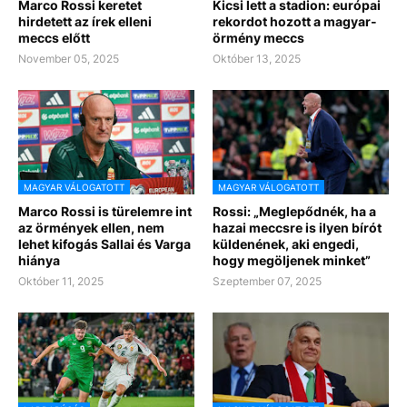
Marco Rossi keretet
Kicsi lett a stadion: európai
hirdetett az írek elleni
rekordot hozott a magyar-
meccs előtt
örmény meccs
November 05, 2025
Október 13, 2025
MAGYAR VÁLOGATOTT
MAGYAR VÁLOGATOTT
Marco Rossi is türelemre int
Rossi: „Meglepődnék, ha a
az örmények ellen, nem
hazai meccsre is ilyen bírót
lehet kifogás Sallai és Varga
küldenének, aki engedi,
hiánya
hogy megöljenek minket”
Október 11, 2025
Szeptember 07, 2025