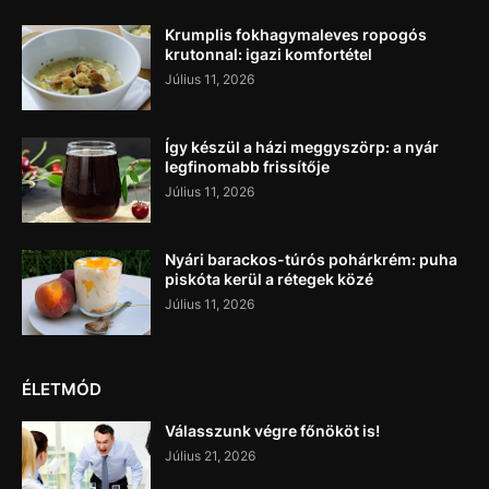
Krumplis fokhagymaleves ropogós
krutonnal: igazi komfortétel
Július 11, 2026
Így készül a házi meggyszörp: a nyár
legfinomabb frissítője
Július 11, 2026
Nyári barackos-túrós pohárkrém: puha
piskóta kerül a rétegek közé
Július 11, 2026
ÉLETMÓD
Válasszunk végre főnököt is!
Július 21, 2026