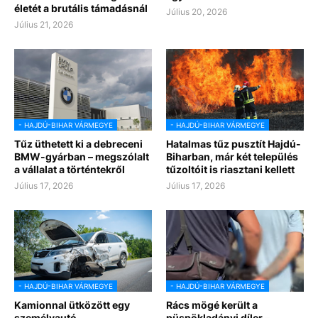
életét a brutális támadásnál
Július 20, 2026
Július 21, 2026
- HAJDÚ-BIHAR VÁRMEGYE
- HAJDÚ-BIHAR VÁRMEGYE
Tűz üthetett ki a debreceni
Hatalmas tűz pusztít Hajdú-
BMW-gyárban – megszólalt
Biharban, már két település
a vállalat a történtekről
tűzoltóit is riasztani kellett
Július 17, 2026
Július 17, 2026
- HAJDÚ-BIHAR VÁRMEGYE
- HAJDÚ-BIHAR VÁRMEGYE
Kamionnal ütközött egy
Rács mögé került a
személyautó
püspökladányi díler –