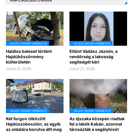
- HAJDÚ-BIHAR VÁRMEGYE
- HAJDÚ-BIHAR VÁRMEGYE
Halálos baleset történt
Eltűnt Vadász Jázmin, a
Hajdúböszörmény
rendőrség a lakosság
külterületén
segítségét kéri
Július 27, 2026
Július 27, 2026
- HAJDÚ-BIHAR VÁRMEGYE
- HAJDÚ-BIHAR VÁRMEGYE
Két furgon ütközött
Az éjszaka közepén riadtak
Hajdúszoboszlón, az egyik
fel a lakók Kabán, azonnal
az oldalára borulva állt meg
tárcsázták a segélyhívót