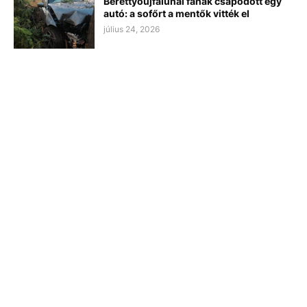
Berettyóújfalunál fának csapódott egy
autó: a sofőrt a mentők vitték el
július 24, 2026