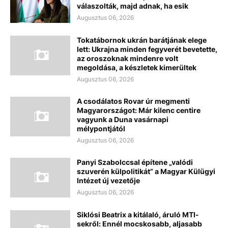
válaszolták, majd adnak, ha esik
Augusztus 06, 2026
Tokatábornok ukrán barátjának elege
lett: Ukrajna minden fegyverét bevetette,
az oroszoknak mindenre volt
megoldása, a készletek kimerültek
Augusztus 06, 2026
A csodálatos Rovar úr megmenti
Magyarországot: Már kilenc centire
vagyunk a Duna vasárnapi
mélypontjától
Augusztus 06, 2026
Panyi Szabolccsal építene „valódi
szuverén külpolitikát” a Magyar Külügyi
Intézet új vezetője
Augusztus 06, 2026
Siklósi Beatrix a kitálaló, áruló MTI-
sekről: Ennél mocskosabb, aljasabb