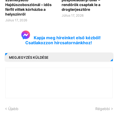
Hajdúszoboszlónál – idős
rendőrök csaptak le a
férfit vittek kórházba a
drogterjesztőre
helyszínről
Július 17, 2026
Július 17, 2026
Kapja meg híreinket első kézből!
Csatlakozzon hírcsatornánkhoz!
MEGJEGYZÉS KÜLDÉSE
Újabb
Régebbi