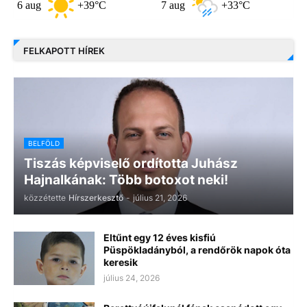
aug
+39°C
7 aug
+33°C
8 aug
FELKAPOTT HÍREK
BELFÖLD
Tiszás képviselő ordította Juhász
Hajnalkának: Több botoxot neki!
közzétette
Hírszerkesztő
-
július 21, 2026
Eltűnt egy 12 éves kisfiú
Püspökladányból, a rendőrök napok óta
keresik
július 24, 2026