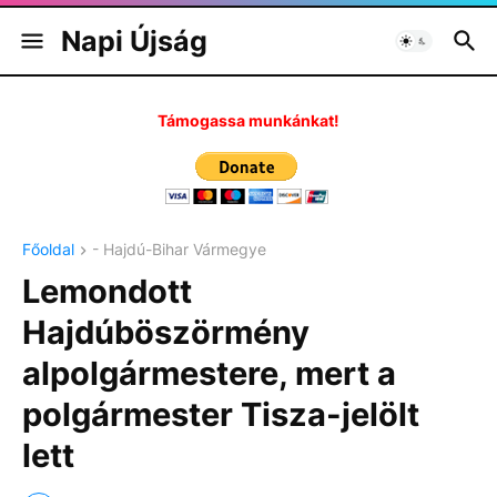
Napi Újság
Támogassa munkánkat!
Főoldal
- Hajdú-Bihar Vármegye
Lemondott
Hajdúböszörmény
alpolgármestere, mert a
polgármester Tisza-jelölt
lett