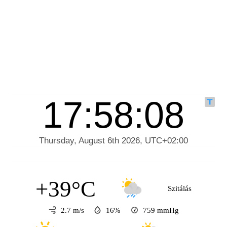
+39°C
Szitálás
2.7 m/s
16%
759
mmHg