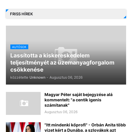
FRISS HÍREK
AUTÓSOK
Lassította a kiskereskedelem
teljesítményét az üzemanyagforgalom
csökkenése
közzétette
Unknown
-
Augusztus 06, 2026
Magyar Péter saját bejegyzése alá
kommentelt: "a centik igenis
számítanak"
Augusztus 06, 2026
"Itt mindenki kőprofi" - Orbán Anita több
vizet kért a Dunába, a szlovákok azt