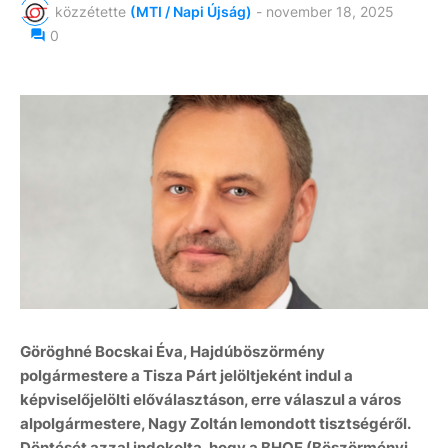
közzétette
(MTI / Napi Újság)
-
november 18, 2025
0
Göröghné Bocskai Éva, Hajdúböszörmény
polgármestere a Tisza Párt jelöltjeként indul a
képviselőjelölti előválasztáson, erre válaszul a város
alpolgármestere, Nagy Zoltán lemondott tisztségéről.
Döntését azzal indokolta, hogy a BHOE (Böszörményi