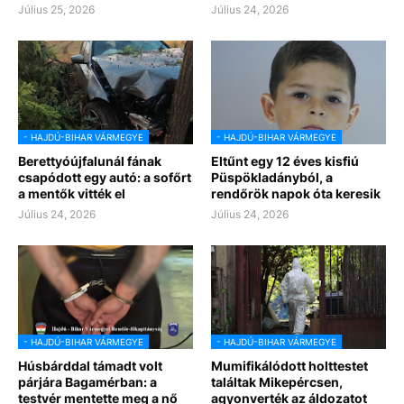
Július 25, 2026
Július 24, 2026
- HAJDÚ-BIHAR VÁRMEGYE
- HAJDÚ-BIHAR VÁRMEGYE
Berettyóújfalunál fának
Eltűnt egy 12 éves kisfiú
csapódott egy autó: a sofőrt
Püspökladányból, a
a mentők vitték el
rendőrök napok óta keresik
Július 24, 2026
Július 24, 2026
- HAJDÚ-BIHAR VÁRMEGYE
- HAJDÚ-BIHAR VÁRMEGYE
Húsbárddal támadt volt
Mumifikálódott holttestet
párjára Bagamérban: a
találtak Mikepércsen,
testvér mentette meg a nő
agyonverték az áldozatot