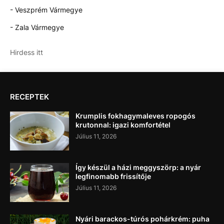
- Veszprém Vármegye
- Zala Vármegye
Hirdess itt
RECEPTEK
Krumplis fokhagymaleves ropogós
krutonnal: igazi komfortétel
Július 11, 2026
Így készül a házi meggyszörp: a nyár
legfinomabb frissítője
Július 11, 2026
Nyári barackos-túrós pohárkrém: puha