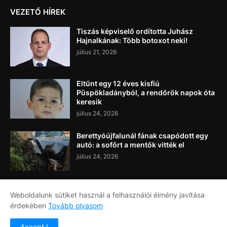
VEZETŐ HÍREK
Tiszás képviselő ordította Juhász
Hajnalkának: Több botoxot neki!
július 21, 2026
Eltűnt egy 12 éves kisfiú
Püspökladányból, a rendőrök napok óta
keresik
július 24, 2026
Berettyóújfalunál fának csapódott egy
autó: a sofőrt a mentők vitték el
július 24, 2026
Weboldalunk sütiket használ a felhasználói élmény javítása
érdekében
Tovább olvasom
Címlap
Rólunk
Kapcsolat
Accept !