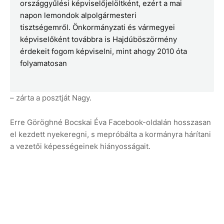
országgyűlési képviselőjelöltként, ezért a mai
napon lemondok alpolgármesteri
tisztségemről. Önkormányzati és vármegyei
képviselőként továbbra is Hajdúböszörmény
érdekeit fogom képviselni, mint ahogy 2010 óta
folyamatosan
– zárta a posztját Nagy.
Erre Göröghné Bocskai Éva Facebook-oldalán hosszasan
el kezdett nyekeregni, s mepróbálta a kormányra hárítani
a vezetői képességeinek hiányosságait.