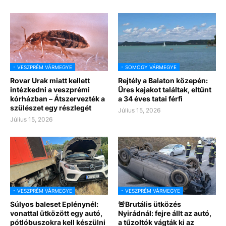
- VESZPRÉM VÁRMEGYE
- SOMOGY VÁRMEGYE
Rovar Urak miatt kellett
Rejtély a Balaton közepén:
intézkedni a veszprémi
Üres kajakot találtak, eltűnt
kórházban – Átszervezték a
a 34 éves tatai férfi
szülészet egy részlegét
Július 15, 2026
Július 15, 2026
- VESZPRÉM VÁRMEGYE
- VESZPRÉM VÁRMEGYE
Súlyos baleset Eplénynél:
🚨Brutális ütközés
vonattal ütközött egy autó,
Nyirádnál: fejre állt az autó,
pótlóbuszokra kell készülni
a tűzoltók vágták ki az