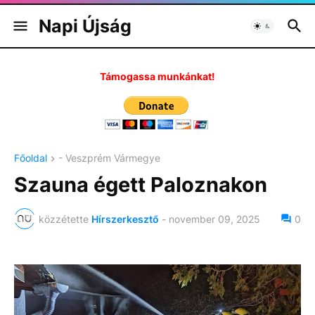
Napi Újság
Támogassa munkánkat!
Főoldal
- Veszprém Vármegye
Szauna égett Paloznakon
közzétette
Hírszerkesztő
-
november 09, 2025
0