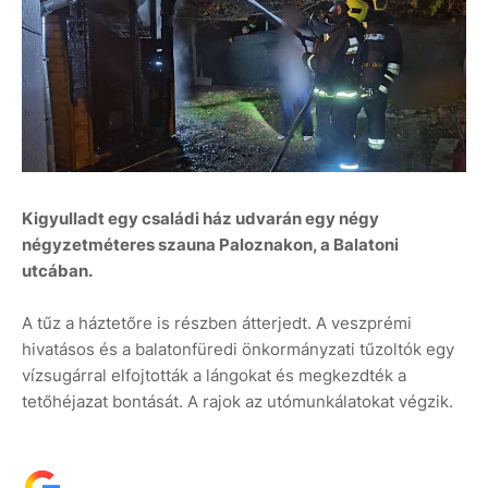
Kigyulladt egy családi ház udvarán egy négy
négyzetméteres szauna Paloznakon, a Balatoni
utcában.
A tűz a háztetőre is részben átterjedt. A veszprémi
hivatásos és a balatonfüredi önkormányzati tűzoltók egy
vízsugárral elfojtották a lángokat és megkezdték a
tetőhéjazat bontását. A rajok az utómunkálatokat végzik.