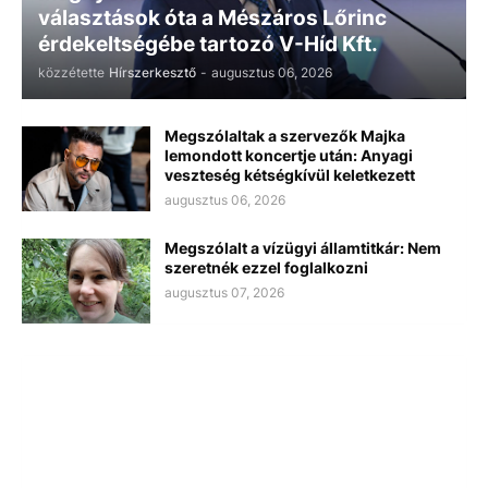
választások óta a Mészáros Lőrinc
érdekeltségébe tartozó V-Híd Kft.
közzétette
Hírszerkesztő
-
augusztus 06, 2026
Megszólaltak a szervezők Majka
lemondott koncertje után: Anyagi
veszteség kétségkívül keletkezett
augusztus 06, 2026
Megszólalt a vízügyi államtitkár: Nem
szeretnék ezzel foglalkozni
augusztus 07, 2026