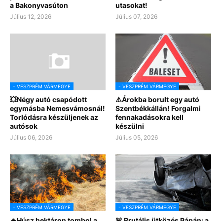
a Bakonyvasúton
utasokat!
Július 12, 2026
Július 07, 2026
- VESZPRÉM VÁRMEGYE
- VESZPRÉM VÁRMEGYE
💥Négy autó csapódott
⚠️Árokba borult egy autó
egymásba Nemesvámosnál!
Szentbékkállán! Forgalmi
Torlódásra készüljenek az
fennakadásokra kell
autósok
készülni
Július 06, 2026
Július 05, 2026
- VESZPRÉM VÁRMEGYE
- VESZPRÉM VÁRMEGYE
🔥Húsz hektáron tombol a
🚨 Brutális ütközés Pápán: a