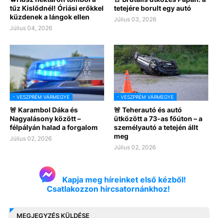
tűz Kislődnél! Óriási erőkkel
tetejére borult egy autó
küzdenek a lángok ellen
Július 03, 2026
Július 04, 2026
- VESZPRÉM VÁRMEGYE
- VESZPRÉM VÁRMEGYE
🚨 Karambol Dáka és
🚨 Teherautó és autó
Nagyalásony között –
ütközött a 73-as főúton – a
félpályán halad a forgalom
személyautó a tetején állt
meg
Július 02, 2026
Július 02, 2026
Kapja meg híreinket első kézből!
Csatlakozzon hírcsatornánkhoz!
MEGJEGYZÉS KÜLDÉSE