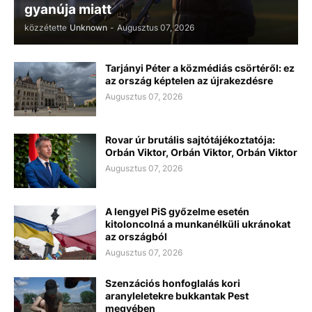
gyanúja miatt
közzétette
Unknown
-
Augusztus 07, 2026
Tarjányi Péter a közmédiás csörtéről: ez
az ország képtelen az újrakezdésre
Augusztus 07, 2026
Rovar úr brutális sajtótájékoztatója:
Orbán Viktor, Orbán Viktor, Orbán Viktor
Augusztus 07, 2026
A lengyel PiS győzelme esetén
kitoloncolná a munkanélküli ukránokat
az országból
Augusztus 07, 2026
Szenzációs honfoglalás kori
aranyleletekre bukkantak Pest
megyében