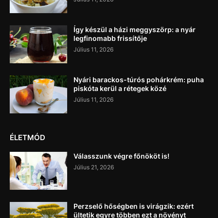
Így készül a házi meggyszörp: a nyár
legfinomabb frissítője
Július 11, 2026
Nyári barackos-túrós pohárkrém: puha
piskóta kerül a rétegek közé
Július 11, 2026
ÉLETMÓD
Válasszunk végre főnököt is!
Július 21, 2026
Perzselő hőségben is virágzik: ezért
ültetik egyre többen ezt a növényt