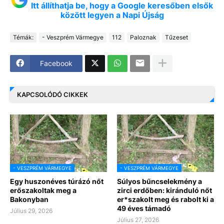
Itt állíthatja be, hogy a Google keresőben elsők
között legyen a Napi Újság
Témák:
- Veszprém Vármegye
112
Paloznak
Tűzeset
Facebook
KAPCSOLÓDÓ CIKKEK
- VESZPRÉM VÁRMEGYE
- VESZPRÉM VÁRMEGYE
Egy huszonéves túrázó nőt
Súlyos bűncselekmény a
erőszakoltak meg a
zirci erdőben: kiránduló nőt
Bakonyban
er*szakolt meg és rabolt ki a
49 éves támadó
Július 29, 2026
Július 27, 2026