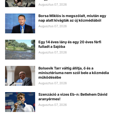
Augusztus 07, 2026
Borsa Miklós is megszólalt, miután egy
nap alatt kivágták az új közmédiából
Augusztus 07, 2026
Egy 14 éves lány és egy 20 éves férfi
fulladt a Sajóba
Augusztus 07, 2026
Bolsevik Tarr váltig állítja, ő és a
minisztériuma nem szól bele a közmédia
működésébe
Augusztus 07, 2026
Szenzáció a vizes Eb-n: Betlehem Dávid
aranyérmes!
Augusztus 07, 2026