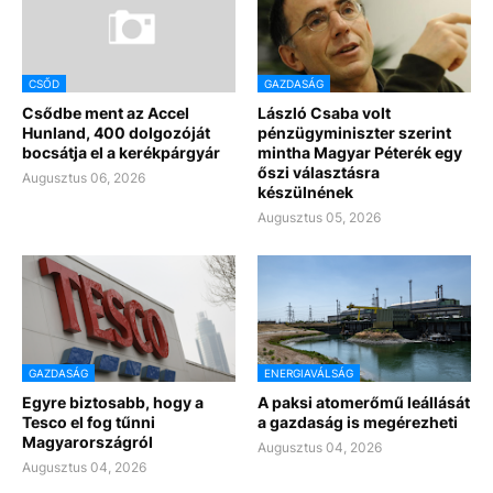
CSŐD
GAZDASÁG
Csődbe ment az Accel
László Csaba volt
Hunland, 400 dolgozóját
pénzügyminiszter szerint
bocsátja el a kerékpárgyár
mintha Magyar Péterék egy
őszi választásra
Augusztus 06, 2026
készülnének
Augusztus 05, 2026
GAZDASÁG
ENERGIAVÁLSÁG
Egyre biztosabb, hogy a
A paksi atomerőmű leállását
Tesco el fog tűnni
a gazdaság is megérezheti
Magyarországról
Augusztus 04, 2026
Augusztus 04, 2026