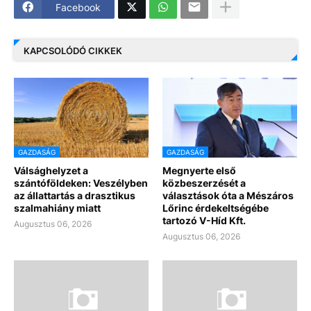
Facebook
KAPCSOLÓDÓ CIKKEK
GAZDASÁG
GAZDASÁG
Válsághelyzet a
Megnyerte első
szántóföldeken: Veszélyben
közbeszerzését a
az állattartás a drasztikus
választások óta a Mészáros
szalmahiány miatt
Lőrinc érdekeltségébe
tartozó V-Híd Kft.
Augusztus 06, 2026
Augusztus 06, 2026