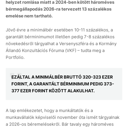
helyzet romlása miatt a 2024-ben kötött hároméves
bérmegállapodás 2026-ra tervezett 13 százalékos
emelése nem tartható.
Jövő évre a minimálbér esetében 10-11 százalékos, a
garantált bérminimumot illetően pedig 7-8 százalékos
növekedésről tárgyalhat a Versenyszféra és a Kormány
Állandó Konzultációs Fóruma (VKF) – tudta meg a
Portfolio.
EZÁLTAL A MINIMÁLBÉR BRUTTÓ 320-323 EZER
FORINT, A GARANTÁLT BÉRMINIMUM PEDIG 373-
377 EZER FORINT KÖZÖTT ALAKULHAT.
A lap emlékezetet, hogy a munkáltatók és a
munkavállalók képviselői november óta ismét tárgyalnak
a 2026-os béremelésekről. Bár tavaly egy hároméves