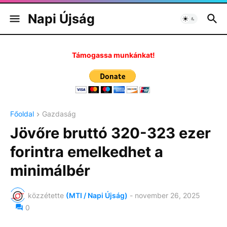
Napi Újság
Támogassa munkánkat!
Főoldal
Gazdaság
Jövőre bruttó 320-323 ezer
forintra emelkedhet a
minimálbér
közzétette
(MTI / Napi Újság)
-
november 26, 2025
0