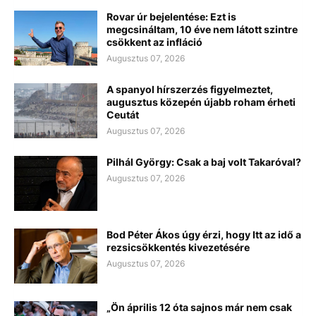
Rovar úr bejelentése: Ezt is
megcsináltam, 10 éve nem látott szintre
csökkent az infláció
Augusztus 07, 2026
A spanyol hírszerzés figyelmeztet,
augusztus közepén újabb roham érheti
Ceutát
Augusztus 07, 2026
Pilhál György: Csak a baj volt Takaróval?
Augusztus 07, 2026
Bod Péter Ákos úgy érzi, hogy Itt az idő a
rezsicsökkentés kivezetésére
Augusztus 07, 2026
„Ön április 12 óta sajnos már nem csak