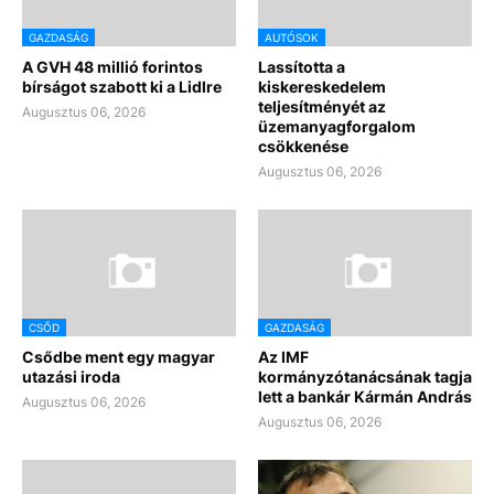
GAZDASÁG
AUTÓSOK
A GVH 48 millió forintos
Lassította a
bírságot szabott ki a Lidlre
kiskereskedelem
teljesítményét az
Augusztus 06, 2026
üzemanyagforgalom
csökkenése
Augusztus 06, 2026
CSŐD
GAZDASÁG
Csődbe ment egy magyar
Az IMF
utazási iroda
kormányzótanácsának tagja
lett a bankár Kármán András
Augusztus 06, 2026
Augusztus 06, 2026