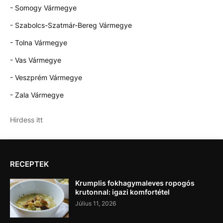
- Somogy Vármegye
- Szabolcs-Szatmár-Bereg Vármegye
- Tolna Vármegye
- Vas Vármegye
- Veszprém Vármegye
- Zala Vármegye
Hirdess itt
RECEPTEK
Krumplis fokhagymaleves ropogós
krutonnal: igazi komfortétel
Július 11, 2026