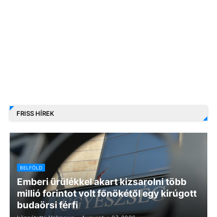
FRISS HÍREK
BELFÖLD
Emberi ürülékkel akart kizsarolni több
millió forintot volt főnökétől egy kirúgott
budaörsi férfi