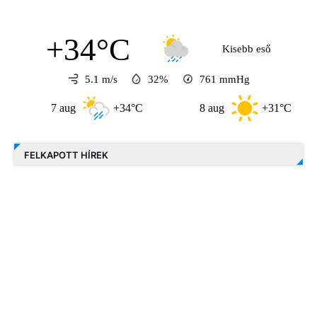
+34°C
Kisebb eső
5.1 m/s
32%
761
mmHg
7 aug
+34°C
8 aug
+31°C
FELKAPOTT HÍREK