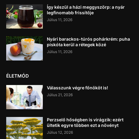
Így készül a házi meggyszörp: a nyár
legfinomabb frissítője
Július 11, 2026
Nyári barackos-túrós pohárkrém: puha
piskóta kerül a rétegek közé
Július 11, 2026
ÉLETMÓD
Válasszunk végre főnököt is!
Július 21, 2026
Perzselő hőségben is virágzik: ezért
ültetik egyre többen ezt a növényt
Július 12, 2026