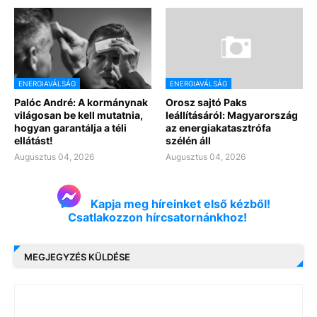
ENERGIAVÁLSÁG
ENERGIAVÁLSÁG
Palóc André: A kormánynak
Orosz sajtó Paks
világosan be kell mutatnia,
leállításáról: Magyarország
hogyan garantálja a téli
az energiakatasztrófa
ellátást!
szélén áll
Augusztus 04, 2026
Augusztus 04, 2026
Kapja meg híreinket első kézből!
Csatlakozzon hírcsatornánkhoz!
MEGJEGYZÉS KÜLDÉSE