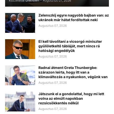
közzétette
Unknown
-
Augusztus 07, 2026
Zelenszkij egyre nagyobb bajban van: az
ukránok már hátat fordítottak neki
Augusztus 07, 2026
El kell távolítani a vicsorgó miniszter
gyülöletkeltő tábláját, mert nincs rá
hatósági engedélyük
Augusztus 07, 2026
Radnai átment Greta Thunbergbe:
szárazon leírta, hogy itt van a
klímaváltozás a nyakunkon, végünk van
Augusztus 07, 2026
Játszunk el a gondolattal, hogy mi lett
volna az elmúlt napokban
rezsicsökkentés nélkül
Augusztus 07, 2026