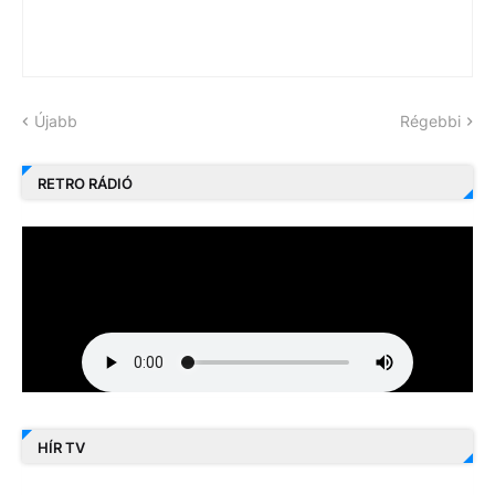
Újabb
Régebbi
RETRO RÁDIÓ
HÍR TV