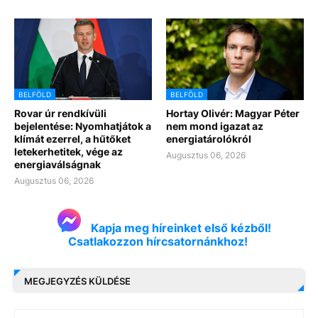
BELFÖLD
BELFÖLD
Rovar úr rendkívüli
Hortay Olivér: Magyar Péter
bejelentése: Nyomhatjátok a
nem mond igazat az
klímát ezerrel, a hűtőket
energiatárolókról
letekerhetitek, vége az
Augusztus 06, 2026
energiaválságnak
Augusztus 06, 2026
Kapja meg híreinket első kézből!
Csatlakozzon hírcsatornánkhoz!
MEGJEGYZÉS KÜLDÉSE