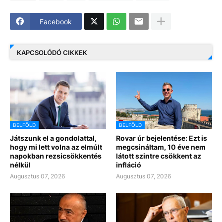
Facebook
KAPCSOLÓDÓ CIKKEK
BELFÖLD
BELFÖLD
Játszunk el a gondolattal,
Rovar úr bejelentése: Ezt is
hogy mi lett volna az elmúlt
megcsináltam, 10 éve nem
napokban rezsicsökkentés
látott szintre csökkent az
nélkül
infláció
Augusztus 07, 2026
Augusztus 07, 2026