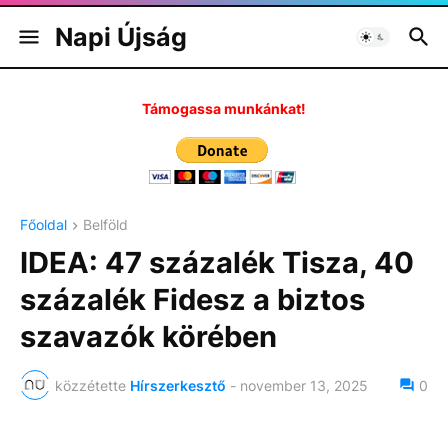
Napi Újság
Támogassa munkánkat!
Főoldal
Belföld
IDEA: 47 százalék Tisza, 40
százalék Fidesz a biztos
szavazók körében
közzétette
Hírszerkesztő
-
november 13, 2025
0