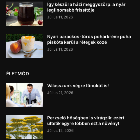
Így készül a házi meggyszörp: a nyár
legfinomabb frissítője
Július 11, 2026
Nyári barackos-túrós pohárkrém: puha
piskóta kerül a rétegek közé
Július 11, 2026
ÉLETMÓD
Válasszunk végre főnököt is!
Július 21, 2026
Perzselő hőségben is virágzik: ezért
ültetik egyre többen ezt a növényt
Július 12, 2026