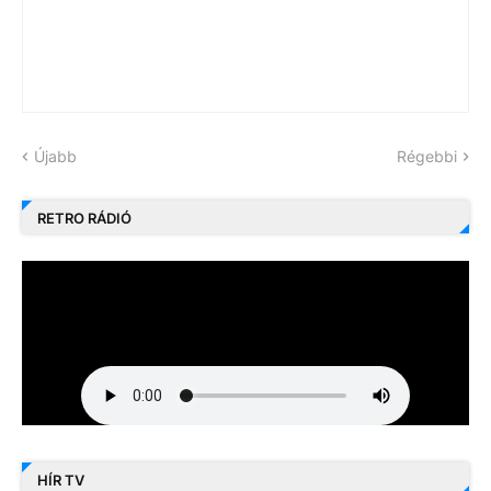
Újabb
Régebbi
RETRO RÁDIÓ
HÍR TV