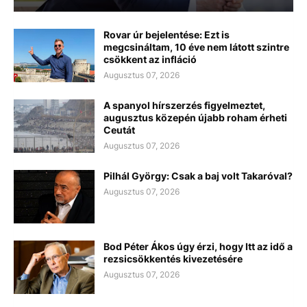
Rovar úr bejelentése: Ezt is
megcsináltam, 10 éve nem látott szintre
csökkent az infláció
Augusztus 07, 2026
A spanyol hírszerzés figyelmeztet,
augusztus közepén újabb roham érheti
Ceutát
Augusztus 07, 2026
Pilhál György: Csak a baj volt Takaróval?
Augusztus 07, 2026
Bod Péter Ákos úgy érzi, hogy Itt az idő a
rezsicsökkentés kivezetésére
Augusztus 07, 2026