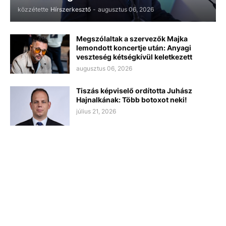
közzétette
Hírszerkesztő
-
augusztus 06, 2026
Megszólaltak a szervezők Majka
lemondott koncertje után: Anyagi
veszteség kétségkívül keletkezett
augusztus 06, 2026
Tiszás képviselő ordította Juhász
Hajnalkának: Több botoxot neki!
július 21, 2026