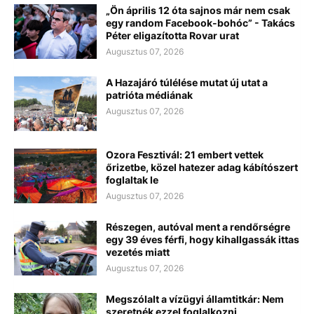
„Ön április 12 óta sajnos már nem csak
egy random Facebook-bohóc” - Takács
Péter eligazította Rovar urat
Augusztus 07, 2026
A Hazajáró túlélése mutat új utat a
patrióta médiának
Augusztus 07, 2026
Ozora Fesztivál: 21 embert vettek
őrizetbe, közel hatezer adag kábítószert
foglaltak le
Augusztus 07, 2026
Részegen, autóval ment a rendőrségre
egy 39 éves férfi, hogy kihallgassák ittas
vezetés miatt
Augusztus 07, 2026
Megszólalt a vízügyi államtitkár: Nem
szeretnék ezzel foglalkozni