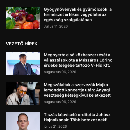
Gyógynövények és gyümölcsök: a
természet értékes vegyületei az
egészség szolgálatában
Július 11, 2026
VEZETŐ HÍREK
Megnyerte első közbeszerzését a
választások óta a Mészáros Lőrinc
érdekeltségébe tartozó V-Híd Kft.
augusztus 06, 2026
Megszólaltak a szervezők Majka
lemondott koncertje után: Anyagi
veszteség kétségkívül keletkezett
augusztus 06, 2026
Tiszás képviselő ordította Juhász
Hajnalkának: Több botoxot neki!
július 21, 2026