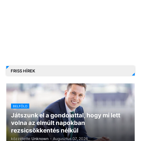
FRISS HÍREK
BELFÖLD
Játszunk el a gondolattal, hogy mi lett
volna az elmúlt napokban
rezsicsökkentés nélkül
közzétette
Unknown
-
Augusztus 07, 2026