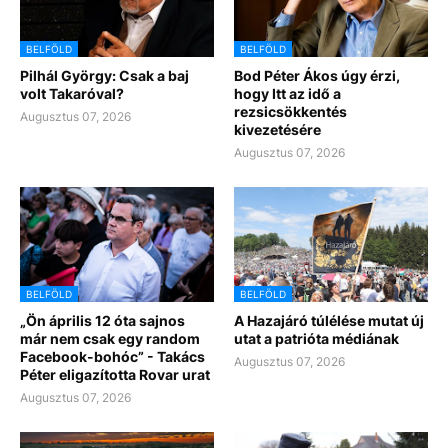
BELFÖLD
BELFÖLD
Pilhál György: Csak a baj
Bod Péter Ákos úgy érzi,
volt Takaróval?
hogy Itt az idő a
rezsicsökkentés
Augusztus 07, 2026
kivezetésére
Augusztus 07, 2026
BELFÖLD
BELFÖLD
„Ön április 12 óta sajnos
A Hazajáró túlélése mutat új
már nem csak egy random
utat a patrióta médiának
Facebook-bohóc” - Takács
Augusztus 07, 2026
Péter eligazította Rovar urat
Augusztus 07, 2026