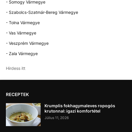
- Somogy Vármegye
- Szabolcs-Szatmár-Bereg Vármegye
- Tolna Vármegye
- Vas Vármegye
- Veszprém Vármegye
- Zala Vármegye
Hirdess itt
RECEPTEK
Krumplis fokhagymaleves ropogós
krutonnal: igazi komfortétel
Július 11, 2026