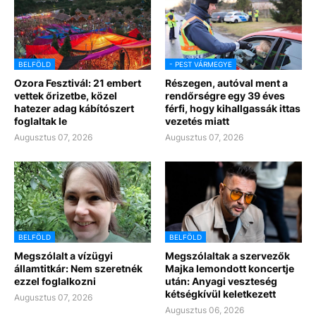
BELFÖLD
- PEST VÁRMEGYE
Ozora Fesztivál: 21 embert
Részegen, autóval ment a
vettek őrizetbe, közel
rendőrségre egy 39 éves
hatezer adag kábítószert
férfi, hogy kihallgassák ittas
foglaltak le
vezetés miatt
Augusztus 07, 2026
Augusztus 07, 2026
BELFÖLD
BELFÖLD
Megszólalt a vízügyi
Megszólaltak a szervezők
államtitkár: Nem szeretnék
Majka lemondott koncertje
ezzel foglalkozni
után: Anyagi veszteség
kétségkívül keletkezett
Augusztus 07, 2026
Augusztus 06, 2026