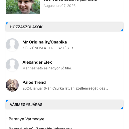
Augusztus 07, 2026
HOZZÁSZÓLÁSOK
Mr Originality/Csabika
KÖSZÖNÖM A TERJESZTÉST !
Alexander Elek
Már nézhető és nagyon jó film.
Pálos Trend
2024. január 6-án Csurka István szellemiségét idéz...
VÁRMEGYEJÁRÁS
- Baranya Vármegye
- Borsod-Abaúj-Zemplén Vármegye