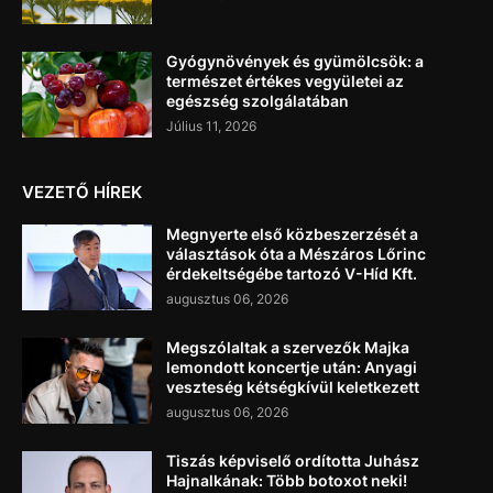
Gyógynövények és gyümölcsök: a
természet értékes vegyületei az
egészség szolgálatában
Július 11, 2026
VEZETŐ HÍREK
Megnyerte első közbeszerzését a
választások óta a Mészáros Lőrinc
érdekeltségébe tartozó V-Híd Kft.
augusztus 06, 2026
Megszólaltak a szervezők Majka
lemondott koncertje után: Anyagi
veszteség kétségkívül keletkezett
augusztus 06, 2026
Tiszás képviselő ordította Juhász
Hajnalkának: Több botoxot neki!