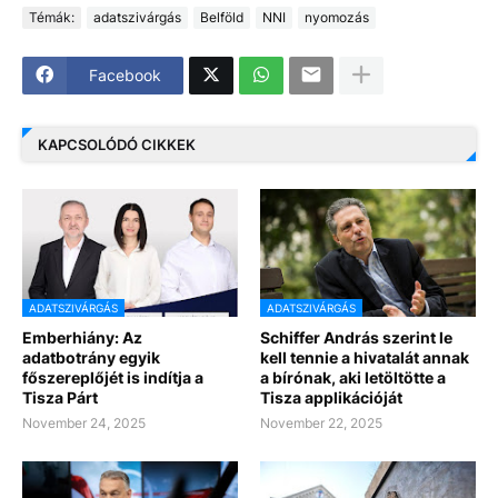
Témák:
adatszivárgás
Belföld
NNI
nyomozás
Facebook
KAPCSOLÓDÓ CIKKEK
ADATSZIVÁRGÁS
ADATSZIVÁRGÁS
Emberhiány: Az
Schiffer András szerint le
adatbotrány egyik
kell tennie a hivatalát annak
főszereplőjét is indítja a
a bírónak, aki letöltötte a
Tisza Párt
Tisza applikációját
November 24, 2025
November 22, 2025