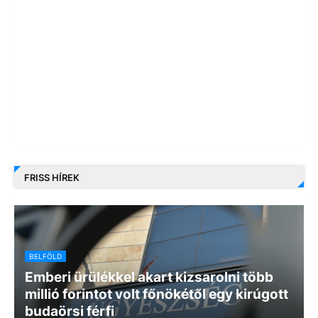
FRISS HÍREK
BELFÖLD
Emberi ürülékkel akart kizsarolni több
millió forintot volt főnökétől egy kirúgott
budaörsi férfi