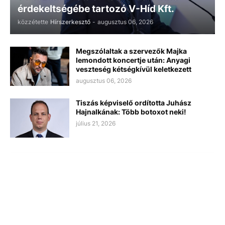
érdekeltségébe tartozó V-Híd Kft.
közzétette
Hírszerkesztő
-
augusztus 06, 2026
Megszólaltak a szervezők Majka
lemondott koncertje után: Anyagi
veszteség kétségkívül keletkezett
augusztus 06, 2026
Tiszás képviselő ordította Juhász
Hajnalkának: Több botoxot neki!
július 21, 2026