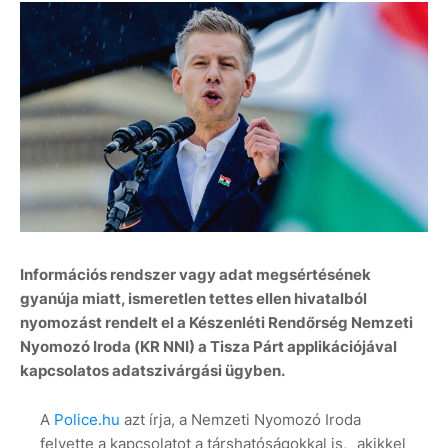
Információs rendszer vagy adat megsértésének
gyanúja miatt, ismeretlen tettes ellen hivatalból
nyomozást rendelt el a Készenléti Rendőrség Nemzeti
Nyomozó Iroda (KR NNI) a Tisza Párt applikációjával
kapcsolatos adatszivárgási ügyben.
A
Police.hu
azt írja, a Nemzeti Nyomozó Iroda
felvette a kapcsolatot a társhatóságokkal is, „akikkel