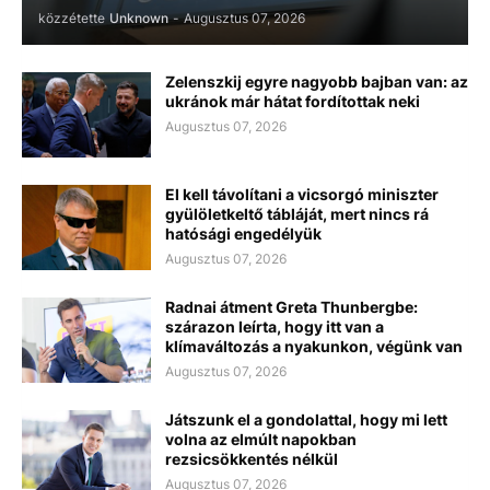
közzétette
Unknown
-
Augusztus 07, 2026
Zelenszkij egyre nagyobb bajban van: az
ukránok már hátat fordítottak neki
Augusztus 07, 2026
El kell távolítani a vicsorgó miniszter
gyülöletkeltő tábláját, mert nincs rá
hatósági engedélyük
Augusztus 07, 2026
Radnai átment Greta Thunbergbe:
szárazon leírta, hogy itt van a
klímaváltozás a nyakunkon, végünk van
Augusztus 07, 2026
Játszunk el a gondolattal, hogy mi lett
volna az elmúlt napokban
rezsicsökkentés nélkül
Augusztus 07, 2026