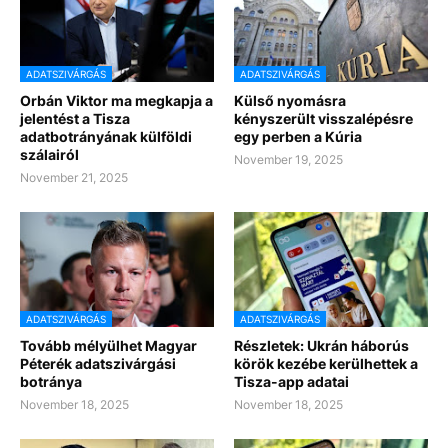
ADATSZIVÁRGÁS
ADATSZIVÁRGÁS
Orbán Viktor ma megkapja a
Külső nyomásra
jelentést a Tisza
kényszerült visszalépésre
adatbotrányának külföldi
egy perben a Kúria
szálairól
November 19, 2025
November 21, 2025
ADATSZIVÁRGÁS
ADATSZIVÁRGÁS
Tovább mélyülhet Magyar
Részletek: Ukrán háborús
Péterék adatszivárgási
körök kezébe kerülhettek a
botránya
Tisza-app adatai
November 18, 2025
November 18, 2025