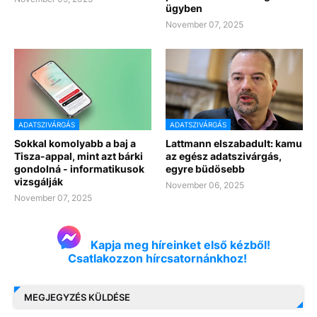
ügyben
November 07, 2025
ADATSZIVÁRGÁS
ADATSZIVÁRGÁS
Sokkal komolyabb a baj a
Lattmann elszabadult: kamu
Tisza-appal, mint azt bárki
az egész adatszivárgás,
gondolná - informatikusok
egyre büdösebb
vizsgálják
November 06, 2025
November 07, 2025
Kapja meg híreinket első kézből!
Csatlakozzon hírcsatornánkhoz!
MEGJEGYZÉS KÜLDÉSE