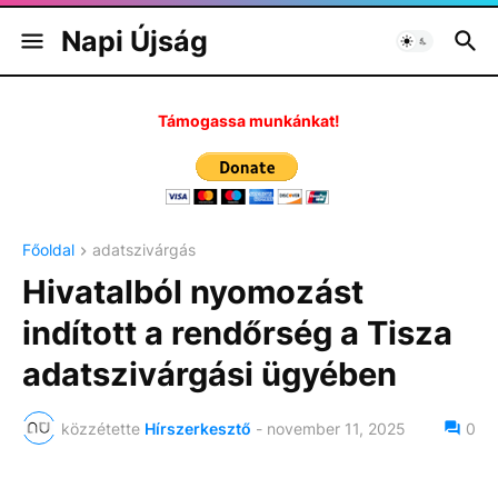
Napi Újság
Támogassa munkánkat!
Főoldal
adatszivárgás
Hivatalból nyomozást
indított a rendőrség a Tisza
adatszivárgási ügyében
közzétette
Hírszerkesztő
-
november 11, 2025
0