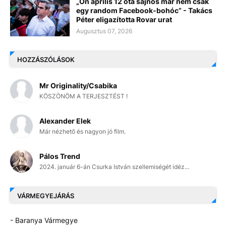
„Ön április 12 óta sajnos már nem csak
egy random Facebook-bohóc” - Takács
Péter eligazította Rovar urat
Augusztus 07, 2026
HOZZÁSZÓLÁSOK
Mr Originality/Csabika
KÖSZÖNÖM A TERJESZTÉST !
Alexander Elek
Már nézhető és nagyon jó film.
Pálos Trend
2024. január 6-án Csurka István szellemiségét idéz...
VÁRMEGYEJÁRÁS
- Baranya Vármegye