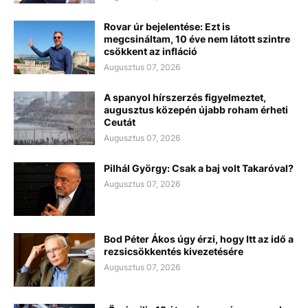
Rovar úr bejelentése: Ezt is
megcsináltam, 10 éve nem látott szintre
csökkent az infláció
Augusztus 07, 2026
A spanyol hírszerzés figyelmeztet,
augusztus közepén újabb roham érheti
Ceutát
Augusztus 07, 2026
Pilhál György: Csak a baj volt Takaróval?
Augusztus 07, 2026
Bod Péter Ákos úgy érzi, hogy Itt az idő a
rezsicsökkentés kivezetésére
Augusztus 07, 2026