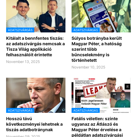
ADATSZIVÁRGÁS
ADATSZIVÁRGÁS
Kitálalt a bennfentes tiszás:
Súlyos botrányba került
az adatszivárgás nemcsak a
Magyar Péter, a hatóság
Tisza Világ applikáció
szerint több
felhasználóit érintette
bűncselekmény is
történhetett
November 13, 2025
November 10, 2025
ADATSZIVÁRGÁS
ADATSZIVÁRGÁS
Hosszú távú
Fatális véletlen: szinte
következményei lehetnek a
ugyanaz az Átlászó és
tiszás adatbotránynak
Magyar Péter érvelése a
példátlan adatszivárgási
November 09, 2025