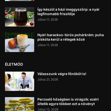
Így készül a házi meggyszörp: a nyár
legfinomabb frissítője
Július 11, 2026
Nyári barackos-túrós pohárkrém: puha
piskóta kerül a rétegek közé
Július 11, 2026
ÉLETMÓD
Válasszunk végre főnököt is!
Július 21, 2026
Perzselő hőségben is virágzik: ezért
ültetik egyre többen ezt a növényt
Július 12, 2026