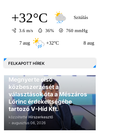
+32°C
Szitálás
3.6 m/s
36%
760
mmHg
7 aug
+32°C
8 aug
+30°C
9 a
FELKAPOTT HÍREK
GAZDASÁG
Megnyerte első
közbeszerzését a
választások óta a Mészáros
Lőrinc érdekeltségébe
tartozó V-Híd Kft.
közzétette
Hírszerkesztő
-
augusztus 06, 2026