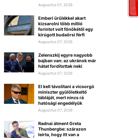
Augusztus 07, 2026
Emberi ürülékkel akart
kizsarolni több millió
forintot volt főnökétől egy
kirúgott budaörsi férfi
Augusztus 07, 2026
Zelenszkij egyre nagyobb
bajban van: az ukránok már
hátat fordítottak neki
Augusztus 07, 2026
El kell távolítani a vicsorgó
miniszter gyülöletkeltő
tábláját, mert nincs rá
hatósági engedélyük
Augusztus 07, 2026
Radnai átment Greta
Thunbergbe: szárazon
leírta, hogy itt van a