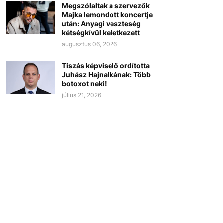
Megszólaltak a szervezők
Majka lemondott koncertje
után: Anyagi veszteség
kétségkívül keletkezett
augusztus 06, 2026
Tiszás képviselő ordította
Juhász Hajnalkának: Több
botoxot neki!
július 21, 2026