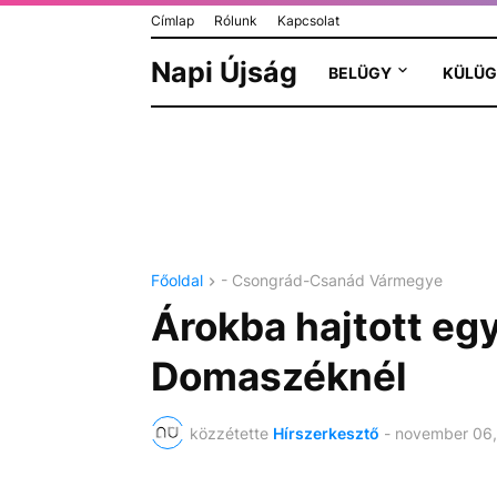
Címlap
Rólunk
Kapcsolat
Napi Újság
BELÜGY
KÜLÜG
Főoldal
- Csongrád-Csanád Vármegye
Árokba hajtott eg
Domaszéknél
közzétette
Hírszerkesztő
-
november 06,