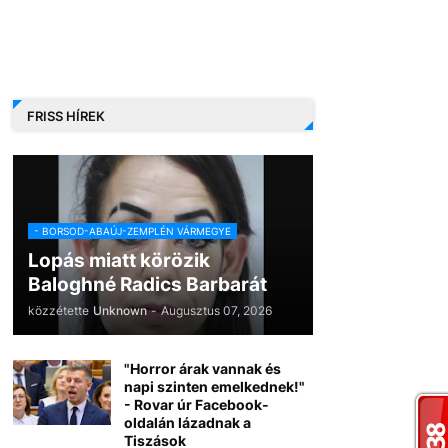
FRISS HÍREK
- BORSOD-ABAÚJ-ZEMPLÉN VÁRMEGYE
Lopás miatt körözik
Baloghné Radics Barbarát
közzétette
Unknown
-
Augusztus 07, 2026
"Horror árak vannak és
napi szinten emelkednek!"
- Rovar úr Facebook-
oldalán lázadnak a
Tiszások