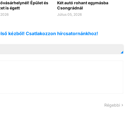
vásárhelynél! Épület és
Két autó rohant egymásba
t is égett
Csongrádnál
, 2026
Július 05, 2026
első kézből! Csatlakozzon hírcsatornánkhoz!
Régebbi