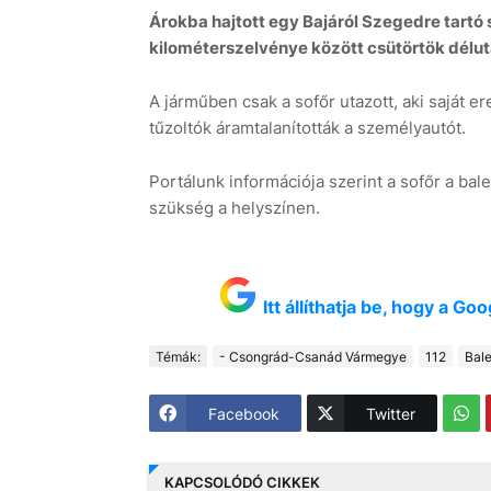
Árokba hajtott egy Bajáról Szegedre tartó
kilométerszelvénye között csütörtök délutá
A járműben csak a sofőr utazott, aki saját er
tűzoltók áramtalanították a személyautót.
Portálunk információja szerint a sofőr a ba
szükség a helyszínen.
Itt állíthatja be, hogy a G
Témák:
- Csongrád-Csanád Vármegye
112
Bale
Facebook
Twitter
KAPCSOLÓDÓ CIKKEK