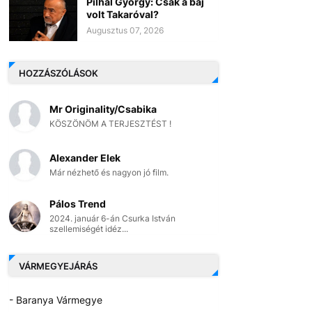
Pilhál György: Csak a baj
volt Takaróval?
Augusztus 07, 2026
HOZZÁSZÓLÁSOK
Mr Originality/Csabika
KÖSZÖNÖM A TERJESZTÉST !
Alexander Elek
Már nézhető és nagyon jó film.
Pálos Trend
2024. január 6-án Csurka István
szellemiségét idéz...
VÁRMEGYEJÁRÁS
- Baranya Vármegye