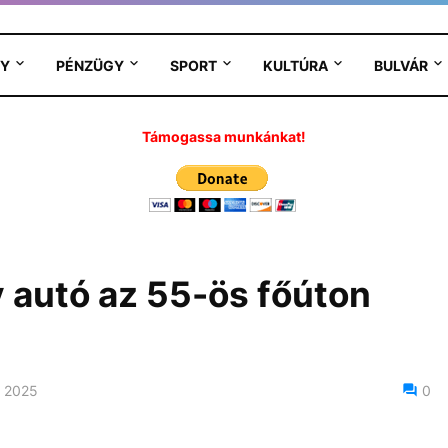
Y
PÉNZÜGY
SPORT
KULTÚRA
BULVÁR
Támogassa munkánkat!
y autó az 55-ös főúton
 2025
0