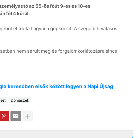
 személyautó az 55-ös főút 9-es és 10-es
n fél 4 körül.
ejéből el tudta hagyni a gépkocsit. A szegedi hivatásos
lesetben nem sérült meg és forgalomkorlátozásra sincs
oogle keresőben elsők között legyen a Napi Újság
set
Domaszék