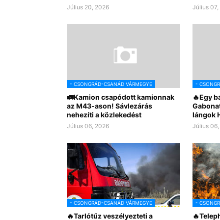
Július 20, 2026
Július 07
- CSONGRÁD-CSANÁD VÁRMEGYE
- CSONG
🚛Kamion csapódott kamionnak
🔥Egy bá
az M43-ason! Sávlezárás
Gabonatá
nehezíti a közlekedést
lángok 
Július 06, 2026
Július 06
- CSONGRÁD-CSANÁD VÁRMEGYE
- CSONG
🔥Tarlótűz veszélyezteti a
🔥Teleph