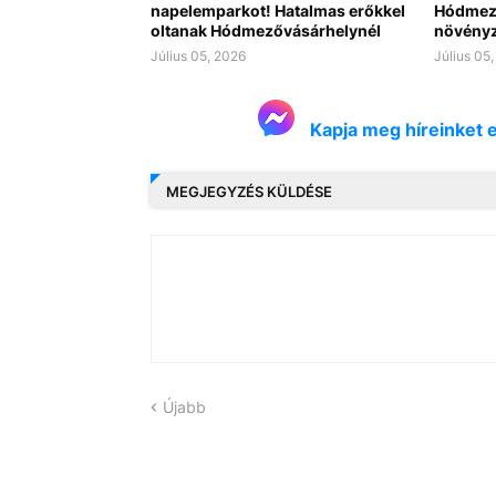
napelemparkot! Hatalmas erőkkel
Hódmező
oltanak Hódmezővásárhelynél
növényze
Július 05, 2026
Július 05
Kapja meg híreinket 
MEGJEGYZÉS KÜLDÉSE
Újabb