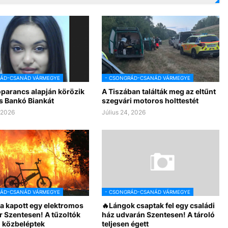
RÁD-CSANÁD VÁRMEGYE
- CSONGRÁD-CSANÁD VÁRMEGYE
óparancs alapján körözik
A Tiszában találták meg az eltűnt
s Bankó Biankát
szegvári motoros holttestét
, 2026
Július 24, 2026
RÁD-CSANÁD VÁRMEGYE
- CSONGRÁD-CSANÁD VÁRMEGYE
a kapott egy elektromos
🔥Lángok csaptak fel egy családi
r Szentesen! A tűzoltók
ház udvarán Szentesen! A tároló
 közbeléptek
teljesen égett