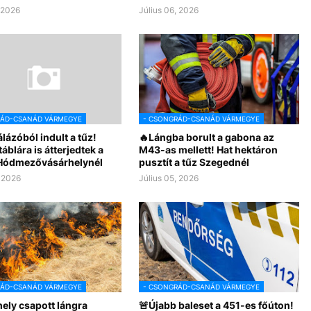
, 2026
Július 06, 2026
RÁD-CSANÁD VÁRMEGYE
- CSONGRÁD-CSANÁD VÁRMEGYE
lázóból indult a tűz!
🔥Lángba borult a gabona az
blára is átterjedtek a
M43-as mellett! Hat hektáron
Hódmezővásárhelynél
pusztít a tűz Szegednél
, 2026
Július 05, 2026
RÁD-CSANÁD VÁRMEGYE
- CSONGRÁD-CSANÁD VÁRMEGYE
ely csapott lángra
🚨Újabb baleset a 451-es főúton!