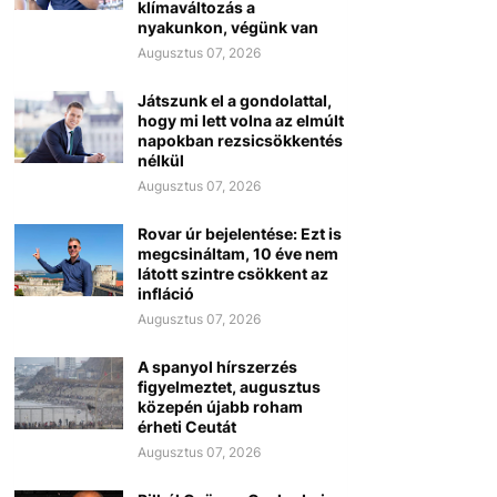
klímaváltozás a
nyakunkon, végünk van
Augusztus 07, 2026
Játszunk el a gondolattal,
hogy mi lett volna az elmúlt
napokban rezsicsökkentés
nélkül
Augusztus 07, 2026
Rovar úr bejelentése: Ezt is
megcsináltam, 10 éve nem
látott szintre csökkent az
infláció
Augusztus 07, 2026
A spanyol hírszerzés
figyelmeztet, augusztus
közepén újabb roham
érheti Ceutát
Augusztus 07, 2026