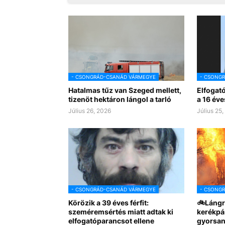
- CSONGRÁD-CSANÁD VÁRMEGYE
- CSONG
Hatalmas tűz van Szeged mellett,
Elfogat
tizenöt hektáron lángol a tarló
a 16 éve
Július 26, 2026
Július 25
- CSONGRÁD-CSANÁD VÁRMEGYE
- CSONG
Körözik a 39 éves férfit:
🚲Lángr
szeméremsértés miatt adtak ki
kerékpá
elfogatóparancsot ellene
gyorsan