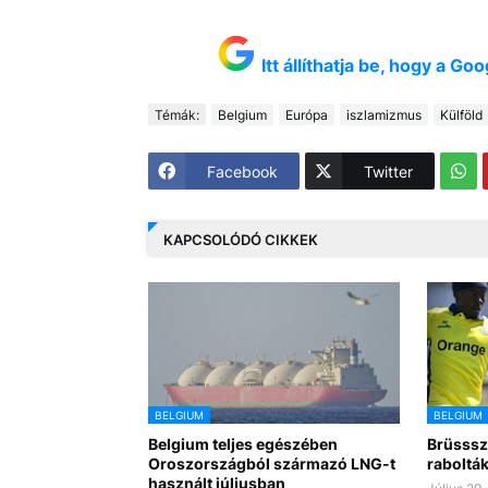
Itt állíthatja be, hogy a G
Témák:
Belgium
Európa
iszlamizmus
Külföld
Facebook
Twitter
KAPCSOLÓDÓ CIKKEK
BELGIUM
BELGIUM
Belgium teljes egészében
Brüsssz
Oroszországból származó LNG-t
rabolták
használt júliusban