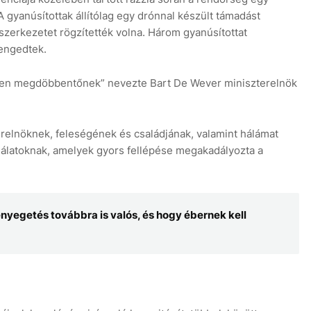
A gyanúsítottak állítólag egy drónnal készült támadást
zerkezetet rögzítették volna. Három gyanúsítottat
 engedtek.
en megdöbbentőnek” nevezte Bart De Wever miniszterelnök
erelnöknek, feleségének és családjának, valamint hálámat
lgálatoknak, amelyek gyors fellépése megakadályozta a
enyegetés továbbra is valós, és hogy ébernek kell