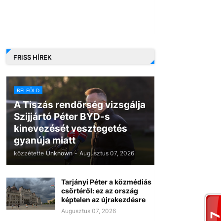
FRISS HÍREK
BELFÖLD
A Tiszás rendőrség vizsgálja
Szijjártó Péter BYD-s
kinevezését vesztegetés
gyanúja miatt
közzétette
Unknown
-
Augusztus 07, 2026
Tarjányi Péter a közmédiás
csörtéről: ez az ország
képtelen az újrakezdésre
Augusztus 07, 2026