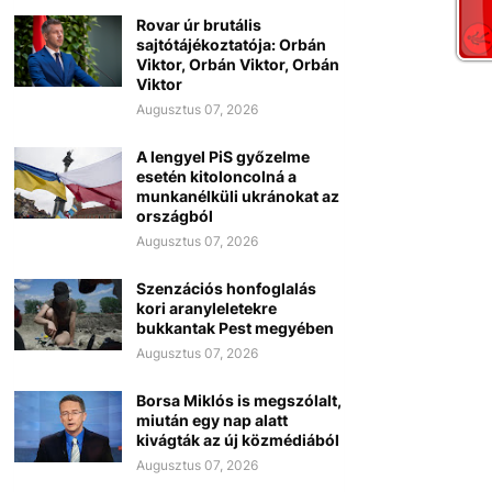
Rovar úr brutális
sajtótájékoztatója: Orbán
Viktor, Orbán Viktor, Orbán
Viktor
Augusztus 07, 2026
A lengyel PiS győzelme
esetén kitoloncolná a
munkanélküli ukránokat az
országból
Augusztus 07, 2026
Szenzációs honfoglalás
kori aranyleletekre
bukkantak Pest megyében
Augusztus 07, 2026
Borsa Miklós is megszólalt,
miután egy nap alatt
kivágták az új közmédiából
Augusztus 07, 2026