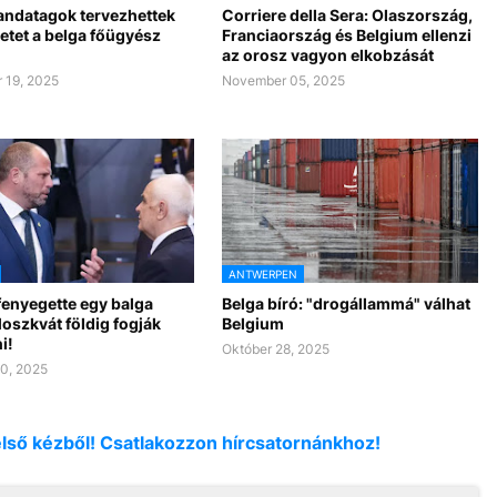
andatagok tervezhettek
Corriere della Sera: Olaszország,
etet a belga főügyész
Franciaország és Belgium ellenzi
az orosz vagyon elkobzását
 19, 2025
November 05, 2025
ANTWERPEN
fenyegette egy balga
Belga bíró: "drogállammá" válhat
oszkvát földig fogják
Belgium
i!
Október 28, 2025
0, 2025
első kézből! Csatlakozzon hírcsatornánkhoz!