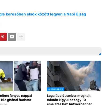
oogle keresőben elsők között legyen a Napi Újság
ANTWERPEN
elben fényes nappal
Legalább öt ember meghalt,
 ki a ghánai focistát
miután kigyulladt egy 10
emeletes ház Antwerpenben