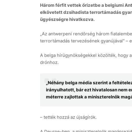
Három férfit vettek őrizetbe a belgiumi An
elkövetett dzsihadista terrortámadás gyanúj
ügyészségre hivatkozva.
„Az antwerpeni rendőrség három fiatalembert 
terrortámadás tervezésének gyanújával" – 
A belga hírügynökségekkel közölték, hogy a 
drónhoz.
„Néhány belga média szerint a feltétele
irányulhatott, bár ezt hivatalosan nem
méterre zajlottak a miniszterelnök mag
– tették hozzá az újságírók.
A Deurne-ben, a miniszterelnök magánrezide