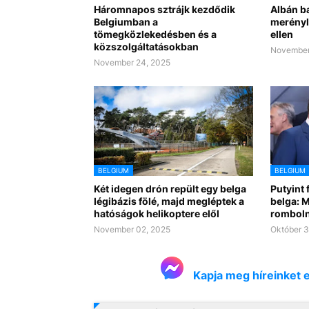
Háromnapos sztrájk kezdődik
Albán b
Belgiumban a
merényl
tömegközlekedésben és a
ellen
közszolgáltatásokban
November
November 24, 2025
BELGIUM
BELGIUM
Két idegen drón repült egy belga
Putyint 
légibázis fölé, majd megléptek a
belga: M
hatóságok helikoptere elől
romboln
November 02, 2025
Október 3
Kapja meg híreinket 