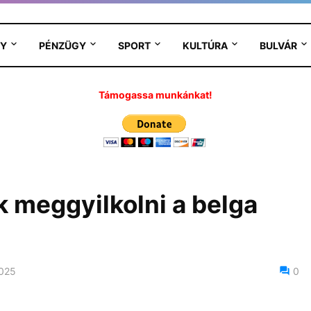
Y
PÉNZÜGY
SPORT
KULTÚRA
BULVÁR
Támogassa munkánkat!
k meggyilkolni a belga
2025
0