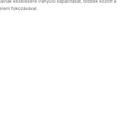
máinak kezelésére irányuló kapacitását, többek között a
elem fokozásával.