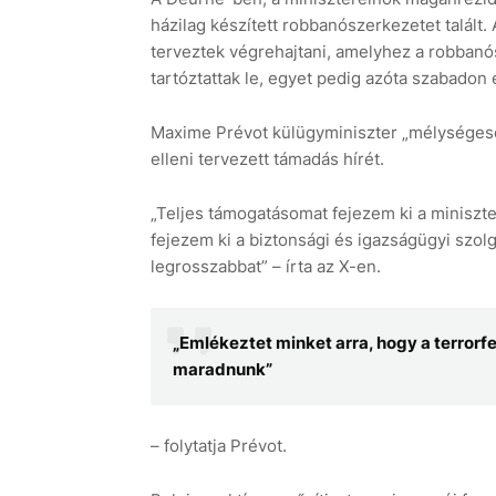
házilag készített robbanószerkezetet talált. 
terveztek végrehajtani, amelyhez a robbanós
tartóztattak le, egyet pedig azóta szabadon
Maxime Prévot külügyminiszter „mélységes
elleni tervezett támadás hírét.
„Teljes támogatásomat fejezem ki a miniszt
fejezem ki a biztonsági és igazságügyi szo
legrosszabbat” – írta az X-en.
„Emlékeztet minket arra, hogy a terrorf
maradnunk”
– folytatja Prévot.