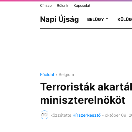
Címlap
Rólunk
Kapcsolat
Napi Újság
BELÜGY
KÜLÜG
Főoldal
Belgium
Terroristák akartá
miniszterelnököt
közzétette
Hírszerkesztő
-
október 09, 