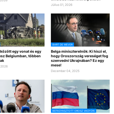
, 2026
Július 01, 2026
BART DE WEVER
között egy vonat és egy
Belga miniszterelnök: Ki hiszi el,
usz Belgiumban, többen
hogy Oroszország vereséget fog
ak
szenvedni Ukrajnában? Ez egy
mese!
 2026
December 04, 2025
BEFAGYASZTOTT OROSZ VAGYON