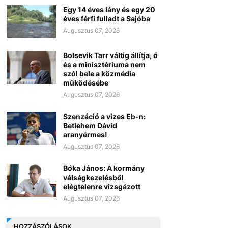
Egy 14 éves lány és egy 20
éves férfi fulladt a Sajóba
Augusztus 07, 2026
Bolsevik Tarr váltig állítja, ő
és a minisztériuma nem
szól bele a közmédia
működésébe
Augusztus 07, 2026
Szenzáció a vizes Eb-n:
Betlehem Dávid
aranyérmes!
Augusztus 07, 2026
Bóka János: A kormány
válságkezelésből
elégtelenre vizsgázott
Augusztus 07, 2026
HOZZÁSZÓLÁSOK