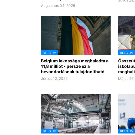
Július 29
Augusztus 04, 2026
BELGIUM
BELGIUM
Belgium lakossága meghaladta a
Összeüt
11,8 milliót - persze ez a
iskolab
bevándorlásnak tulajdonítható
meghalt
Június 12, 2026
Május 26,
BELGIUM
BELGIUM