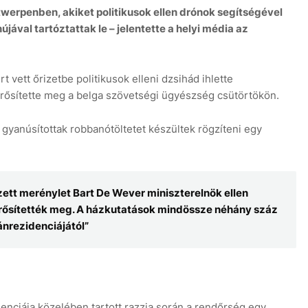
twerpenben, akiket politikusok ellen drónok segítségével
ával tartóztattak le – jelentette a helyi média az
vett őrizetbe politikusok elleni dzsihád ihlette
erősítette meg a belga szövetségi ügyészség csütörtökön.
gyanúsítottak robbanótöltetet készültek rögzíteni egy
zett merénylet Bart De Wever miniszterelnök ellen
 erősítették meg. A házkutatások mindössze néhány száz
ánrezidenciájától”
nciája közelében tartott razzia során a rendőrség egy