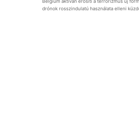
Belgium aktívan erősíti a terrorizmus új for
drónok rosszindulatú használata elleni küzd