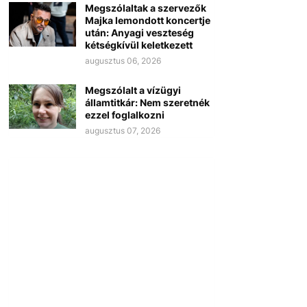
Megszólaltak a szervezők
Majka lemondott koncertje
után: Anyagi veszteség
kétségkívül keletkezett
augusztus 06, 2026
Megszólalt a vízügyi
államtitkár: Nem szeretnék
ezzel foglalkozni
augusztus 07, 2026