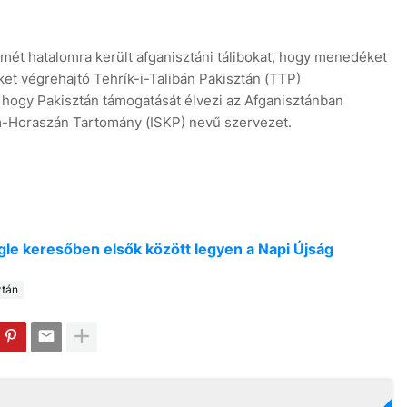
smét hatalomra került afganisztáni tálibokat, hogy menedéket
ket végrehajtó Tehrík-i-Talibán Pakisztán (TTP)
a, hogy Pakisztán támogatását élvezi az Afganisztánban
m-Horaszán Tartomány (ISKP) nevű szervezet.
oogle keresőben elsők között legyen a Napi Újság
ztán