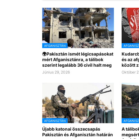
AFGANISZTÁN
AFGANIS
🌍Pakisztán ismét légicsapásokat
Kudarcba
mért Afganisztánra, a tálibok
és az a
szerint legalább 36 civil halt meg
között z
Június 29, 2026
Október 2
AFGANISZTÁN
AFGANIS
Újabb katonai összecsapás
A tálibo
Pakisztán és Afganisztán határán
megsérte