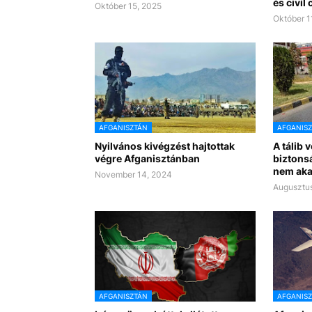
és civil
Október 15, 2025
Október 1
AFGANISZTÁN
AFGANIS
Nyilvános kivégzést hajtottak
A tálib 
végre Afganisztánban
biztonsá
nem aka
November 14, 2024
Augusztus
AFGANISZTÁN
AFGANIS