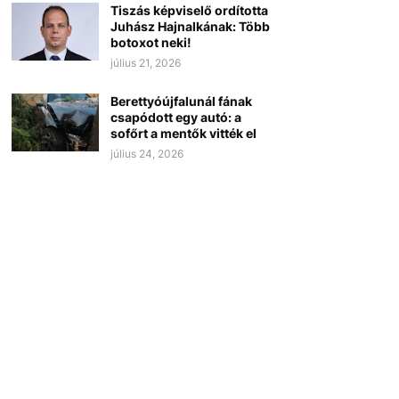
Tiszás képviselő ordította
Juhász Hajnalkának: Több
botoxot neki!
július 21, 2026
Berettyóújfalunál fának
csapódott egy autó: a
sofőrt a mentők vitték el
július 24, 2026