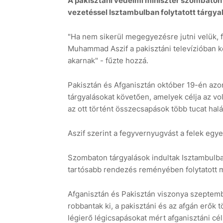
A pakisztáni védelmi miniszter szombaton 
vezetéssel Isztambulban folytatott tárgya
"Ha nem sikerül megegyezésre jutni velük, f
Muhammad Aszif a pakisztáni televízióban k
akarnak" - fűzte hozzá.
Pakisztán és Afganisztán október 19-én azon
tárgyalásokat követően, amelyek célja az vol
az ott történt összecsapások több tucat halá
Aszif szerint a fegyvernyugvást a felek egye
Szombaton tárgyalások indultak Isztambulba
tartósabb rendezés reményében folytatott m
Afganisztán és Pakisztán viszonya szeptemb
robbantak ki, a pakisztáni és az afgán erők 
légierő légicsapásokat mért afganisztáni cél