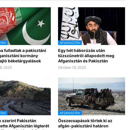
ZTÁN
AFGANISZTÁN
 fulladtak a pakisztáni
Egy hét háborúzás után
fganisztáni kormány
tűzszünetről állapodott meg
ajló béketárgyalások
Afganisztán és Pakisztán
9, 2025
Október 19, 2025
ZTÁN
AFGANISZTÁN
k szerint Pakisztán
Összecsapások törtek ki az
tte Afganisztán légterét
afgán-pakisztáni határon