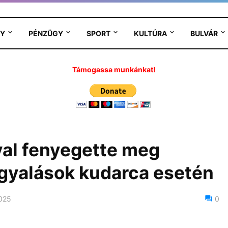
Y
PÉNZÜGY
SPORT
KULTÚRA
BULVÁR
Támogassa munkánkat!
val fenyegette meg
rgyalások kudarca esetén
2025
0