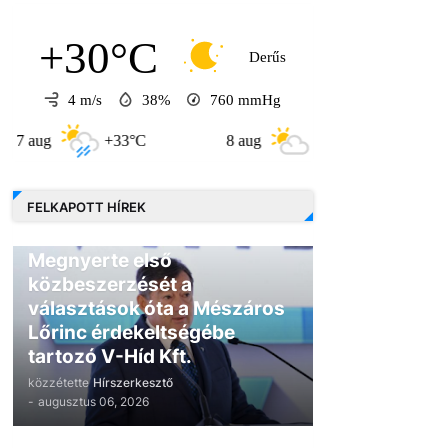
+30°C
Derűs
4 m/s
38%
760
mmHg
+33°C
8 aug
+31°C
9 aug
FELKAPOTT HÍREK
GAZDASÁG
Megnyerte első
közbeszerzését a
választások óta a Mészáros
Lőrinc érdekeltségébe
tartozó V-Híd Kft.
közzétette
Hírszerkesztő
-
augusztus 06, 2026