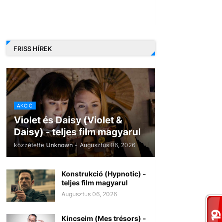
FRISS HÍREK
AKCIÓ
Violet és Daisy (Violet &
Daisy) - teljes film magyarul
közzétette
Unknown
-
Augusztus 06, 2026
Konstrukció (Hypnotic) -
teljes film magyarul
Augusztus 06, 2026
Kincseim (Mes trésors) -