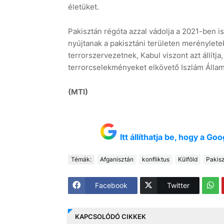
életüket.
Pakisztán régóta azzal vádolja a 2021-ben i
nyújtanak a pakisztáni területen merénylete
terrorszervezetnek, Kabul viszont azt állítj
terrorcselekményeket elkövető Iszlám Álla
(MTI)
Itt állíthatja be, hogy a G
Témák:
Afganisztán
konfliktus
Külföld
Pakis
Facebook
Twitter
KAPCSOLÓDÓ CIKKEK