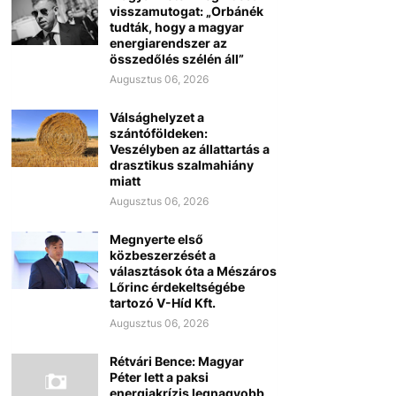
visszamutogat: „Orbánék
tudták, hogy a magyar
energiarendszer az
összedőlés szélén áll”
Augusztus 06, 2026
Válsághelyzet a
szántóföldeken:
Veszélyben az állattartás a
drasztikus szalmahiány
miatt
Augusztus 06, 2026
Megnyerte első
közbeszerzését a
választások óta a Mészáros
Lőrinc érdekeltségébe
tartozó V-Híd Kft.
Augusztus 06, 2026
Rétvári Bence: Magyar
Péter lett a paksi
energiakrízis legnagyobb