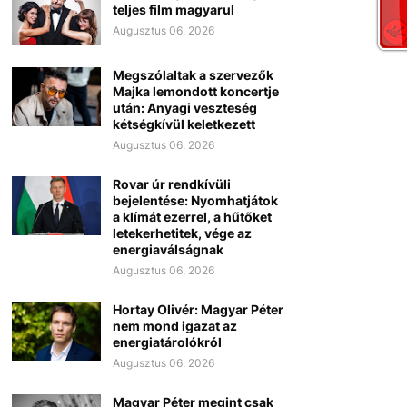
teljes film magyarul
Augusztus 06, 2026
Megszólaltak a szervezők
Majka lemondott koncertje
után: Anyagi veszteség
kétségkívül keletkezett
Augusztus 06, 2026
Rovar úr rendkívüli
bejelentése: Nyomhatjátok
a klímát ezerrel, a hűtőket
letekerhetitek, vége az
energiaválságnak
Augusztus 06, 2026
Hortay Olivér: Magyar Péter
nem mond igazat az
energiatárolókról
Augusztus 06, 2026
Magyar Péter megint csak