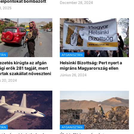
 célpontokat bombázott
December 28, 2024
1, 2025
ZTÁN
AFGANISZTÁN
vezetés kirúgta az afgán
Helsinki Bizottság: Pert nyert a
gi erők 281 tagját, mert
migráns Magyarország ellen
rtak szakállat növeszteni
Június 26, 2024
 20, 2024
ZTÁN
AFGANISZTÁN