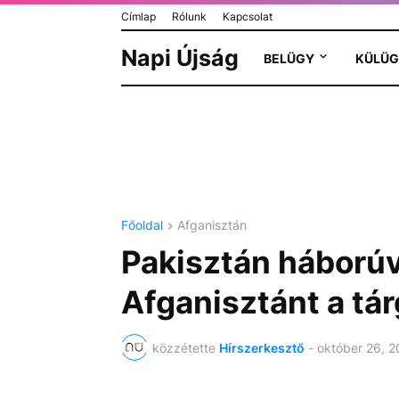
Címlap
Rólunk
Kapcsolat
Napi Újság
BELÜGY
KÜLÜG
Főoldal
Afganisztán
Pakisztán háború
Afganisztánt a tá
közzétette
Hírszerkesztő
-
október 26, 