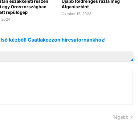
ztán északkeleti részén
Újabb földrengés rázta meg
t egy Oroszországban
Afganisztánt
ett repülőgép
Október 15, 2023
, 2024
első kézből! Csatlakozzon hírcsatornánkhoz!
Régebbi