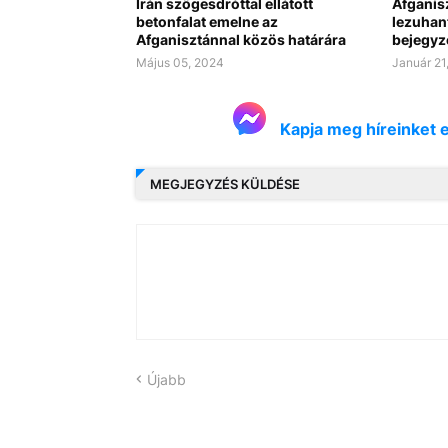
Irán szögesdróttal ellátott
Afganis
betonfalat emelne az
lezuhan
Afganisztánnal közös határára
bejegyz
Május 05, 2024
Január 21
Kapja meg híreinket 
MEGJEGYZÉS KÜLDÉSE
Újabb