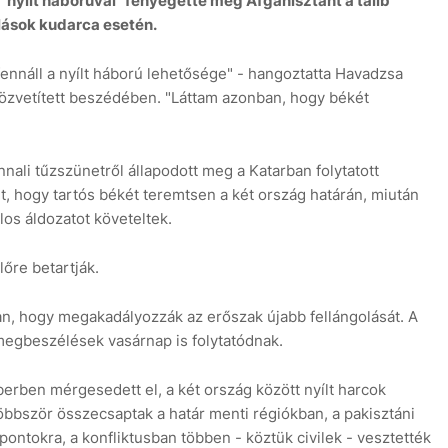
"nyílt háborúval" fenyegette meg Afganisztánt a tálib
lások kudarca esetén.
ennáll a nyílt háború lehetősége" - hangoztatta Havadzsa
özvetített beszédében. "Láttam azonban, hogy békét
7 aug
nali tűzszünetről állapodott meg a Katarban folytatott
t, hogy tartós békét teremtsen a két ország határán, miután
los áldozatot követeltek.
lőre betartják.
n, hogy megakadályozzák az erőszak újabb fellángolását. A
egbeszélések vasárnap is folytatódnak.
erben mérgesedett el, a két ország között nyílt harcok
többször összecsaptak a határ menti régiókban, a pakisztáni
pontokra, a konfliktusban többen - köztük civilek - vesztették