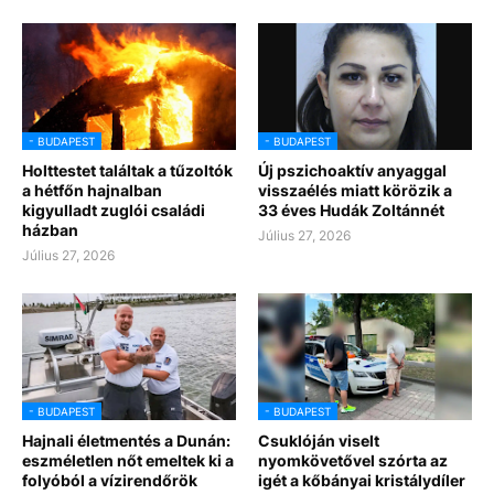
- BUDAPEST
- BUDAPEST
Holttestet találtak a tűzoltók
Új pszichoaktív anyaggal
a hétfőn hajnalban
visszaélés miatt körözik a
kigyulladt zuglói családi
33 éves Hudák Zoltánnét
házban
Július 27, 2026
Július 27, 2026
- BUDAPEST
- BUDAPEST
Hajnali életmentés a Dunán:
Csuklóján viselt
eszméletlen nőt emeltek ki a
nyomkövetővel szórta az
folyóból a vízirendőrök
igét a kőbányai kristálydíler