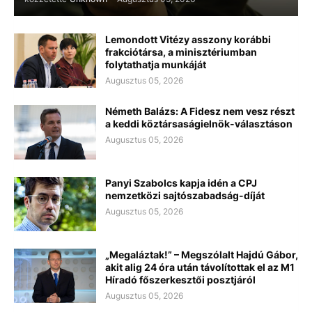
Lemondott Vitézy asszony korábbi
frakciótársa, a minisztériumban
folytathatja munkáját
Augusztus 05, 2026
Németh Balázs: A Fidesz nem vesz részt
a keddi köztársaságielnök-választáson
Augusztus 05, 2026
Panyi Szabolcs kapja idén a CPJ
nemzetközi sajtószabadság-díját
Augusztus 05, 2026
„Megaláztak!” – Megszólalt Hajdú Gábor,
akit alig 24 óra után távolítottak el az M1
Híradó főszerkesztői posztjáról
Augusztus 05, 2026