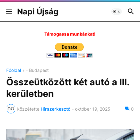
Napi Újság
Támogassa munkánkat!
Főoldal
- Budapest
Összeütközött két autó a III.
kerületben
közzétette
Hírszerkesztő
-
október 19, 2025
0