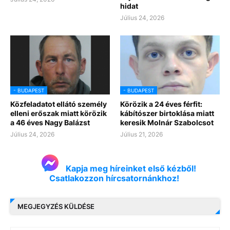
hidat
Július 24, 2026
- BUDAPEST
- BUDAPEST
Közfeladatot ellátó személy
Körözik a 24 éves férfit:
elleni erőszak miatt körözik
kábítószer birtoklása miatt
a 46 éves Nagy Balázst
keresik Molnár Szabolcsot
Július 24, 2026
Július 21, 2026
Kapja meg híreinket első kézből!
Csatlakozzon hírcsatornánkhoz!
MEGJEGYZÉS KÜLDÉSE