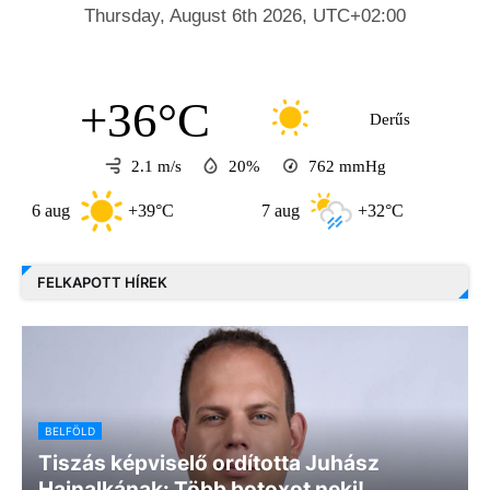
+36°C
Derűs
2.1 m/s
20%
762
mmHg
aug
+39°C
7 aug
+32°C
8 aug
FELKAPOTT HÍREK
BELFÖLD
Tiszás képviselő ordította Juhász
Hajnalkának: Több botoxot neki!