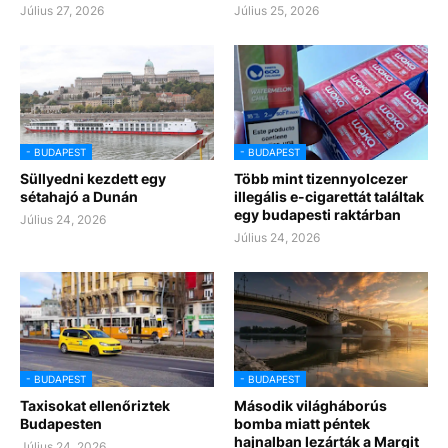
Július 27, 2026
Július 25, 2026
- BUDAPEST
- BUDAPEST
Süllyedni kezdett egy
Több mint tizennyolcezer
sétahajó a Dunán
illegális e-cigarettát találtak
egy budapesti raktárban
Július 24, 2026
Július 24, 2026
- BUDAPEST
- BUDAPEST
Taxisokat ellenőriztek
Második világháborús
Budapesten
bomba miatt péntek
hajnalban lezárták a Margit
Július 24, 2026