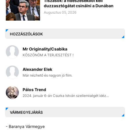
Tiszások: a fideszesekből kell
duzzasztógátat csinálni a Dunában
Augusztus 05, 2026
HOZZÁSZÓLÁSOK
Mr Originality/Csabika
KÖSZÖNÖM A TERJESZTÉST !
Alexander Elek
Már nézhető és nagyon jó film.
Pálos Trend
2024. január 6-án Csurka István szellemiségét idéz...
VÁRMEGYEJÁRÁS
- Baranya Vármegye