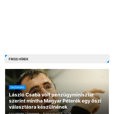
FRISS HÍREK
GAZDASÁG
László Csaba volt pénzügyminiszter
szerint mintha Magyar Péterék egy őszi
választásra készülnének
közzétette
Unknown
-
Augusztus 05, 2026