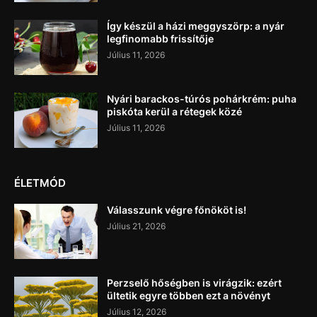
Így készül a házi meggyszörp: a nyár
legfinomabb frissítője
Július 11, 2026
Nyári barackos-túrós pohárkrém: puha
piskóta kerül a rétegek közé
Július 11, 2026
ÉLETMÓD
Válasszunk végre főnököt is!
Július 21, 2026
Perzselő hőségben is virágzik: ezért
ültetik egyre többen ezt a növényt
Július 12, 2026