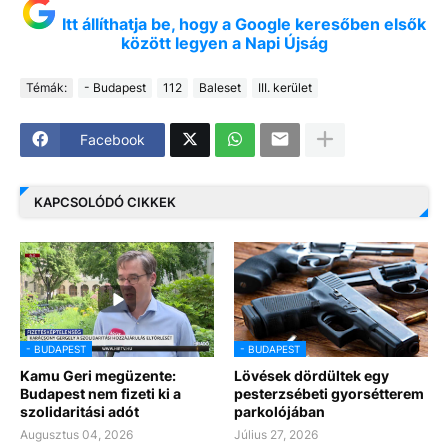
Itt állíthatja be, hogy a Google keresőben elsők
között legyen a Napi Újság
Témák:
- Budapest
112
Baleset
III. kerület
Facebook
KAPCSOLÓDÓ CIKKEK
- BUDAPEST
- BUDAPEST
Kamu Geri megüzente:
Lövések dördültek egy
Budapest nem fizeti ki a
pesterzsébeti gyorsétterem
szolidaritási adót
parkolójában
Augusztus 04, 2026
Július 27, 2026