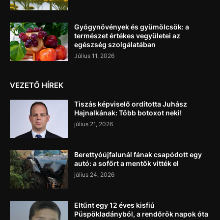
Gyógynövények és gyümölcsök: a
természet értékes vegyületei az
egészség szolgálatában
Július 11, 2026
VEZETŐ HÍREK
Tiszás képviselő ordította Juhász
Hajnalkának: Több botoxot neki!
július 21, 2026
Berettyóújfalunál fának csapódott egy
autó: a sofőrt a mentők vitték el
július 24, 2026
Eltűnt egy 12 éves kisfiú
Püspökladányból, a rendőrök napok óta