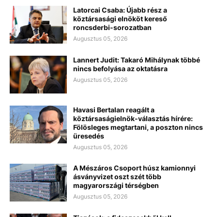
Latorcai Csaba: Újabb rész a
köztársasági elnököt kereső
roncsderbi-sorozatban
Augusztus 05, 2026
Lannert Judit: Takaró Mihálynak többé
nincs befolyása az oktatásra
Augusztus 05, 2026
Havasi Bertalan reagált a
köztársaságielnök-választás hírére:
Fölösleges megtartani, a poszton nincs
üresedés
Augusztus 05, 2026
A Mészáros Csoport húsz kamionnyi
ásványvizet oszt szét több
magyarországi térségben
Augusztus 05, 2026