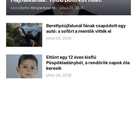
közzétette
Hírszerkesztő
-
július 21, 2026
Berettyóújfalunál fának csapódott egy
autó: a sofőrt a mentők vitték el
július 24, 2026
Eltűnt egy 12 éves kisfiú
Püspökladányból, a rendőrök napok óta
keresik
július 24, 2026