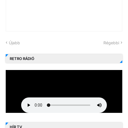
Újabb
Régebbi
RETRO RÁDIÓ
HÍR TV