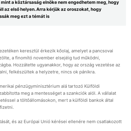
e mint a köztársaság elnöke nem engedhetem meg, hogy
 az első helyen. Arra kérjük az oroszokat, hogy
ssák meg ezt a témát is
ezetéken keresztül érkezik kőolaj, amelyet a pancsovai
zölte, a finomító november elsejéig tud működni,
zágba. Hozzátette ugyanakkor, hogy az ország vezetése az
alni, felkészültek a helyzetre, nincs ok pánikra.
erikai pénzügyminisztérium alá tartozó Külföldi
bbította meg a mentességet a szankciók alól. A vállalat
téssel a töltőállomásokon, mert a külföldi bankok által
izetni.
tását, és az Európai Unió kérései ellenére nem csatlakozott