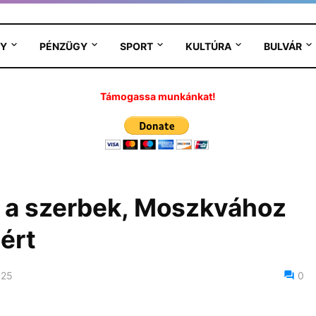
Y
PÉNZÜGY
SPORT
KULTÚRA
BULVÁR
Támogassa munkánkat!
 a szerbek, Moszkvához
ért
025
0