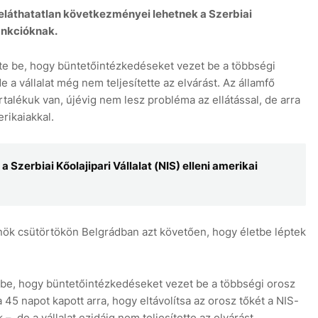
eláthatatlan következményei lehetnek a Szerbiai
zankcióknak.
te be, hogy büntetőintézkedéseket vezet be a többségi
e a vállalat még nem teljesítette az elvárást. Az államfő
talékuk van, újévig nem lesz probléma az ellátással, de arra
rikaiakkal.
Szerbiai Kőolajipari Vállalat (NIS) elleni amerikai
lnök csütörtökön Belgrádban azt követően, hogy életbe léptek
e be, hogy büntetőintézkedéseket vezet be a többségi orosz
a 45 napot kapott arra, hogy eltávolítsa az orosz tőkét a NIS-
, de a vállalat ezidáig nem teljesítette az elvárást.