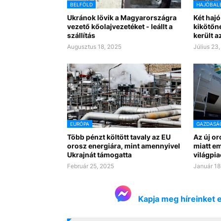
BELFÖLD
HAJÓBAL
Ukránok lövik a Magyarországra
Két hajó
vezető kőolajvezetéket - leállt a
kikötőnél
szállítás
került a
Augusztus 18, 2025
Július 23
EURÓPA
GAZDASÁ
Több pénzt költött tavaly az EU
Az új o
orosz energiára, mint amennyivel
miatt em
Ukrajnát támogatta
világpia
Február 25, 2025
Január 18
Kapja meg híreinket 