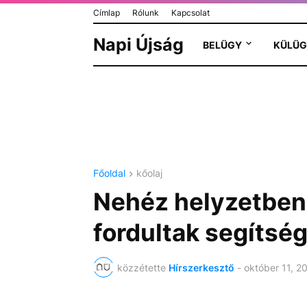
Címlap
Rólunk
Kapcsolat
Napi Újság
BELÜGY
KÜLÜG
Főoldal
kőolaj
Nehéz helyzetben
fordultak segítség
közzétette
Hírszerkesztő
-
október 11, 2