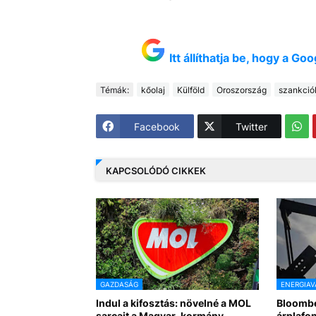
Itt állíthatja be, hogy a G
Témák:
kőolaj
Külföld
Oroszország
szankció
Facebook
Twitter
KAPCSOLÓDÓ CIKKEK
GAZDASÁG
ENERGIAV
Indul a kifosztás: növelné a MOL
Bloomber
sarcait a Magyar-kormány
árplafo