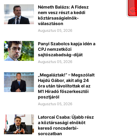
Németh Balázs: A Fidesz
nem vesz részt a keddi
köztársaságielnök-
választáson
Augusztus 05, 2026
Panyi Szabolcs kapja idén a
CPJ nemzetközi
sajtószabadság-díját
Augusztus 05, 2026
„Megaláztak!” – Megszólalt
Hajdú Gábor, akit alig 24
óra után távolítottak el az
M1 Híradó főszerkesztői
posztjáról
Augusztus 05, 2026
Latorcai Csaba: Újabb rész
a köztársasági elnököt
kereső roncsderbi-
sorozatban