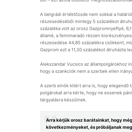
A belgrádi értéktőzsde nem sokkal a határid
részesedéséből mintegy 5 százalékot átruhá
százaléka volt az orosz Gazpromnyeftyé, 6,
államé, a fennmaradó részen kisrészvényes
részesedése 44,85 százalékra csökkent, mí
Gazprom ezt a 11,30 százalékot átruházta leán
Alekszandar Vucsics az állampolgárokhoz int
hogy a szankciók nem a szerbek ellen irány
A szerb elnök kitért arra is, hogy elegendő 
polgárokat arra kérte, hogy ne essenek páni
tárgyalásra készülnek.
Arra kérjük orosz barátainkat, hogy mé
következményeket, és próbáljanak meg 