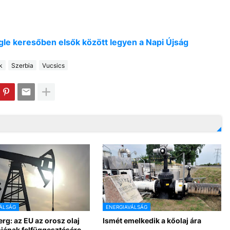
oogle keresőben elsők között legyen a Napi Újság
k
Szerbia
Vucsics
ÁLSÁG
ENERGIAVÁLSÁG
g: az EU az orosz olaj
Ismét emelkedik a kőolaj ára
njának felfüggesztésére