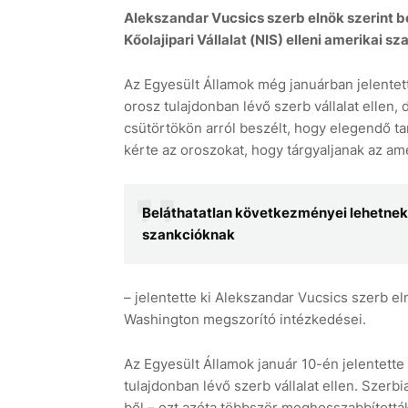
Alekszandar Vucsics szerb elnök szerint b
Kőolajipari Vállalat (NIS) elleni amerikai s
Az Egyesült Államok még januárban jelentet
orosz tulajdonban lévő szerb vállalat ellen, d
csütörtökön arról beszélt, hogy elegendő tar
kérte az oroszokat, hogy tárgyaljanak az ame
Beláthatatlan következményei lehetnek a 
szankcióknak
– jelentette ki Alekszandar Vucsics szerb e
Washington megszorító intézkedései.
Az Egyesült Államok január 10-én jelentett
tulajdonban lévő szerb vállalat ellen. Szerbi
ből – ezt azóta többször meghosszabbították –