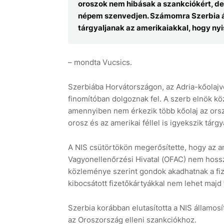
oroszok nem hibásak a szankciókért, d
népem szenvedjen. Számomra Szerbia áll
tárgyaljanak az amerikaiakkal, hogy nyi
– mondta Vucsics.
Szerbiába Horvátországon, az Adria-kőolajv
finomítóban dolgoznak fel. A szerb elnök kö
amennyiben nem érkezik több kőolaj az ors
orosz és az amerikai féllel is igyekszik tárgy
A NIS csütörtökön megerősítette, hogy az am
Vagyonellenőrzési Hivatal (OFAC) nem hossza
közleménye szerint gondok akadhatnak a fize
kibocsátott fizetőkártyákkal nem lehet majd f
Szerbia korábban elutasította a NIS államosí
az Oroszország elleni szankciókhoz.