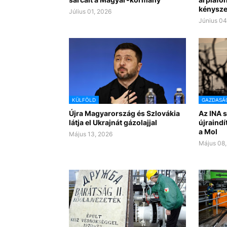
kénysze
Július 01, 2026
Június 04
KÜLFÖLD
GAZDASÁ
Újra Magyarország és Szlovákia
Az INA 
látja el Ukrajnát gázolajjal
újraindí
a Mol
Május 13, 2026
Május 08,