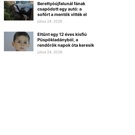
Berettyóújfalunál fának
csapódott egy autó: a
sofőrt a mentők vitték el
július 24, 2026
Eltűnt egy 12 éves kisfiú
Püspökladányból, a
rendőrök napok óta keresik
július 24, 2026