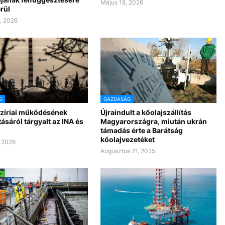
Május 18, 2026
rül
, 2026
G
GAZDASÁG
szíriai működésének
Újraindult a kőolajszállítás
tásáról tárgyalt az INA és
Magyarországra, miután ukrán
támadás érte a Barátság
kőolajvezetéket
 2026
Augusztus 21, 2025