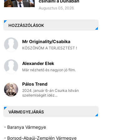
csinálni a Dunában
Augusztus 05, 2026
HOZZÁSZÓLÁSOK
Mr Originality/Csabika
KÖSZÖNÖM A TERJESZTÉST !
Alexander Elek
Már nézhető és nagyon jó film.
Pálos Trend
2024. január 6-án Csurka István
szellemiségét idéz...
VÁRMEGYEJÁRÁS
- Baranya Vármegye
- Borsod-Abaúj-Zemplén Vármegye