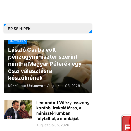
FRISS HÍREK
GAZDASÁG
László Csaba volt
pénzügyminiszter szerint
mintha Magyar Péterék egy
őszi választásra
készülnének
közzétette
Unknown
-
Augusztus 05, 2026
Lemondott Vitézy asszony
korábbi frakciótársa, a
minisztériumban
folytathatja munkáját
Augusztus 05, 2026