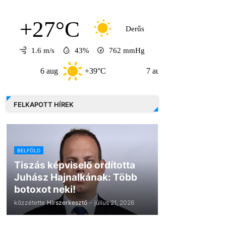
+27°C
Derűs
1.6 m/s
43%
762
mmHg
6 aug
+39°C
7 aug
+32°C
8
FELKAPOTT HÍREK
BELFÖLD
Tiszás képviselő ordította
Juhász Hajnalkának: Több
botoxot neki!
közzétette
Hírszerkesztő
-
július 21, 2026