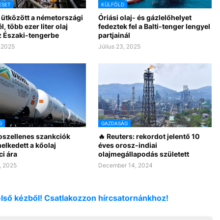
ESET
KÜLFÖLD
 ütközött a németországi
Óriási olaj- és gázlelőhelyet
, több ezer liter olaj
fedeztek fel a Balti-tenger lengyel
z Északi-tengerbe
partjainál
, 2025
Július 23, 2025
G
GAZDASÁG
roszellenes szankciók
🔥 Reuters: rekordot jelentő 10
elkedett a kőolaj
éves orosz-indiai
ci ára
olajmegállapodás született
, 2025
December 14, 2024
első kézből! Csatlakozzon hírcsatornánkhoz!