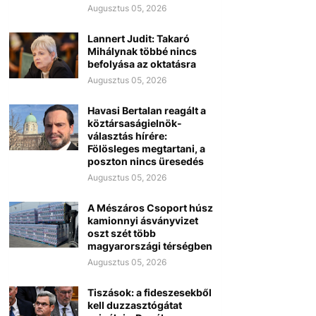
Augusztus 05, 2026
Lannert Judit: Takaró
Mihálynak többé nincs
befolyása az oktatásra
Augusztus 05, 2026
Havasi Bertalan reagált a
köztársaságielnök-
választás hírére:
Fölösleges megtartani, a
poszton nincs üresedés
Augusztus 05, 2026
A Mészáros Csoport húsz
kamionnyi ásványvizet
oszt szét több
magyarországi térségben
Augusztus 05, 2026
Tiszások: a fideszesekből
kell duzzasztógátat