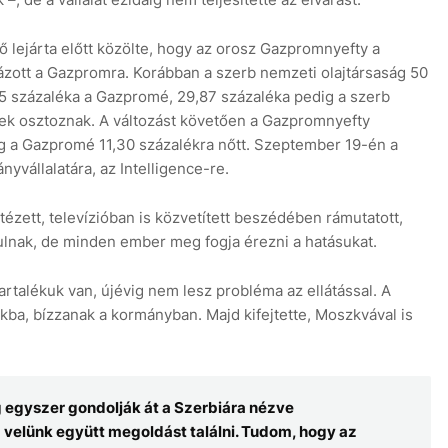
ő lejárta előtt közölte, hogy az orosz Gazpromnyefty a
zott a Gazpromra. Korábban a szerb nemzeti olajtársaság 50
15 százaléka a Gazpromé, 29,87 százaléka pedig a szerb
ek osztoznak. A változást követően a Gazpromnyefty
g a Gazpromé 11,30 százalékra nőtt. Szeptember 19-én a
yvállalatára, az Intelligence-re.
ézett, televízióban is közvetített beszédében rámutatott,
ulnak, de minden ember meg fogja érezni a hatásukat.
tartalékuk van, újévig nem lesz probléma az ellátással. A
kba, bízzanak a kormányban. Majd kifejtette, Moszkvával is
g egyszer gondolják át a Szerbiára nézve
velünk együtt megoldást találni. Tudom, hogy az