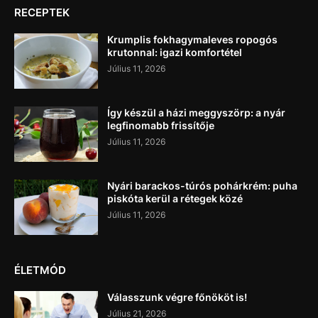
RECEPTEK
Krumplis fokhagymaleves ropogós
krutonnal: igazi komfortétel
Július 11, 2026
Így készül a házi meggyszörp: a nyár
legfinomabb frissítője
Július 11, 2026
Nyári barackos-túrós pohárkrém: puha
piskóta kerül a rétegek közé
Július 11, 2026
ÉLETMÓD
Válasszunk végre főnököt is!
Július 21, 2026