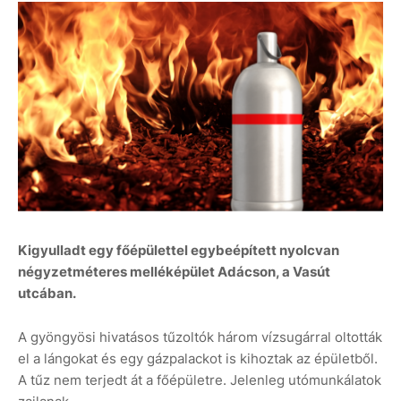
Kigyulladt egy főépülettel egybeépített nyolcvan
négyzetméteres melléképület Adácson, a Vasút
utcában.
A gyöngyösi hivatásos tűzoltók három vízsugárral oltották
el a lángokat és egy gázpalackot is kihoztak az épületből.
A tűz nem terjedt át a főépületre. Jelenleg utómunkálatok