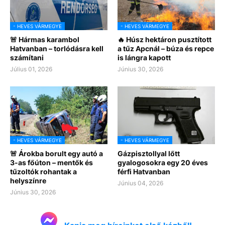
- HEVES VÁRMEGYE
- HEVES VÁRMEGYE
🚨 Hármas karambol
🔥 Húsz hektáron pusztított
Hatvanban – torlódásra kell
a tűz Apcnál – búza és repce
számítani
is lángra kapott
Július 01, 2026
Június 30, 2026
- HEVES VÁRMEGYE
- HEVES VÁRMEGYE
🚨 Árokba borult egy autó a
Gázpisztollyal lőtt
3-as főúton – mentők és
gyalogosokra egy 20 éves
tűzoltók rohantak a
férfi Hatvanban
helyszínre
Június 04, 2026
Június 30, 2026