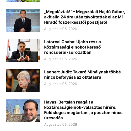
„Megaláztak!” – Megszólalt Hajdú Gábor,
akit alig 24 óra után távolítottak el az M1
Híradó főszerkesztői posztjáról
Augusztus 05, 2026
Latorcai Csaba: Újabb rész a
köztársasági elnököt kereső
roncsderbi-sorozatban
Augusztus 05, 2026
Lannert Judit: Takaró Mihálynak többé
nincs befolyása az oktatásra
Augusztus 05, 2026
Havasi Bertalan reagált a
köztársaságielnök-választás hírére:
Fölösleges megtartani, a poszton nincs
üresedés
Augusztus 05, 2026