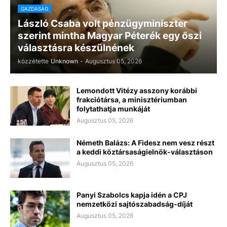
GAZDASÁG
László Csaba volt pénzügyminiszter
szerint mintha Magyar Péterék egy őszi
választásra készülnének
közzétette
Unknown
-
Augusztus 05, 2026
Lemondott Vitézy asszony korábbi
frakciótársa, a minisztériumban
folytathatja munkáját
Augusztus 05, 2026
Németh Balázs: A Fidesz nem vesz részt
a keddi köztársaságielnök-választáson
Augusztus 05, 2026
Panyi Szabolcs kapja idén a CPJ
nemzetközi sajtószabadság-díját
Augusztus 05, 2026