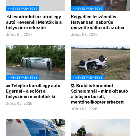
- HEVES VÁRMEGYE
- HEVES VÁRMEGYE
⚠️Lesodródott az útról egy
Kegyetlen leszámolás
autó Hevesnél! Mentők is a
Hatvanban, háborús
helyszínre érkeztek
övezetté változott az utca
Július 04, 2026
Július 03, 2026
- HEVES VÁRMEGYE
- HEVES VÁRMEGYE
🚗 Tetejére borult egy autó
🚁 Brutális karambol
Egernél – a sofőrt a
Szihalomnál – mindkét autó
helyszínen mentették ki
a tetejére borult,
mentőhelikopter érkezett
Július 02, 2026
Július 02, 2026