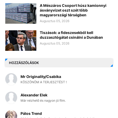
A Mészáros Csoport húsz kamionnyi
ásványvizet oszt szét több
magyarországi térségben
Augusztus 05, 2026
Tiszások: a fideszesekből kell
duzzasztógátat csinálni a Dunában
Augusztus 05, 2026
HOZZÁSZÓLÁSOK
Mr Originality/Csabika
KÖSZÖNÖM A TERJESZTÉST !
Alexander Elek
Már nézhető és nagyon jó film.
Pálos Trend