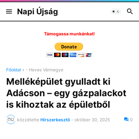
Napi Újság
Támogassa munkánkat!
Főoldal
- Heves Vármegye
Melléképület gyulladt ki
Adácson – egy gázpalackot
is kihoztak az épületből
közzétette
Hírszerkesztő
-
október 30, 2025
0