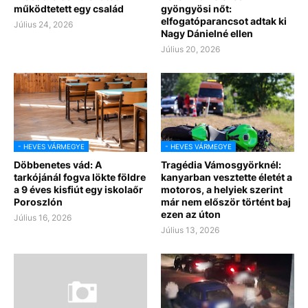
működtetett egy család
gyöngyösi nőt:
elfogatóparancsot adtak ki
Július 24, 2026
Nagy Dánielné ellen
Július 20, 2026
- HEVES VÁRMEGYE
- HEVES VÁRMEGYE
Döbbenetes vád: A
Tragédia Vámosgyörknél:
tarkójánál fogva lökte földre
kanyarban vesztette életét a
a 9 éves kisfiút egy iskolaőr
motoros, a helyiek szerint
Poroszlón
már nem először történt baj
ezen az úton
Július 16, 2026
Július 13, 2026