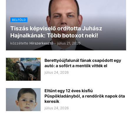
BELFÖLD
Tiszás képviselő ordította Juhász
Hajnalkának: Több botoxot neki!
közzétette
Hírszerkesztő
-
július 21, 2026
Berettyóújfalunál fának csapódott egy
autó: a sofőrt a mentők vitték el
július 24, 2026
Eltűnt egy 12 éves kisfiú
Püspökladányból, a rendőrök napok óta
keresik
július 24, 2026