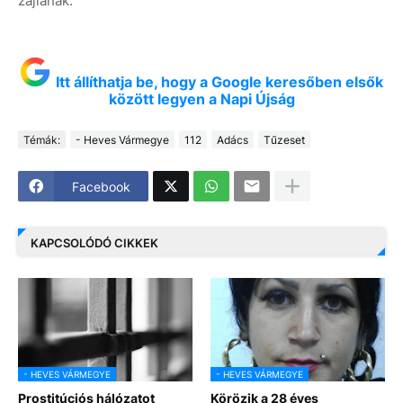
zajlanak.
Itt állíthatja be, hogy a Google keresőben elsők
között legyen a Napi Újság
Témák:
- Heves Vármegye
112
Adács
Tűzeset
Facebook
KAPCSOLÓDÓ CIKKEK
- HEVES VÁRMEGYE
- HEVES VÁRMEGYE
Prostitúciós hálózatot
Körözik a 28 éves