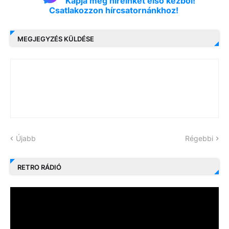
Kapja meg híreinket első kézből!
Csatlakozzon hírcsatornánkhoz!
MEGJEGYZÉS KÜLDÉSE
Újabb
Régebbi
RETRO RÁDIÓ