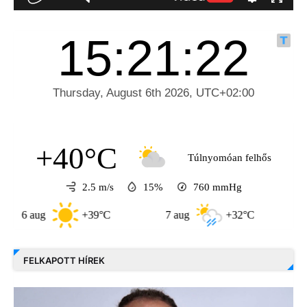
+40°C
Túlnyomóan felhős
2.5 m/s
15%
760
mmHg
 aug
+39°C
7 aug
+32°C
8 aug
FELKAPOTT HÍREK