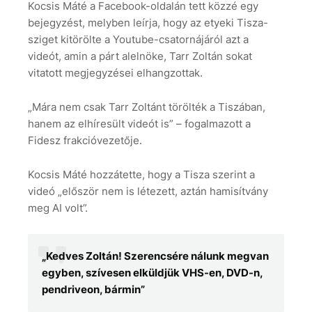
Kocsis Máté a Facebook-oldalán tett közzé egy
bejegyzést, melyben leírja, hogy az etyeki Tisza-
sziget kitörölte a Youtube-csatornájáról azt a
videót, amin a párt alelnöke, Tarr Zoltán sokat
vitatott megjegyzései elhangzottak.
„Mára nem csak Tarr Zoltánt törölték a Tiszában,
hanem az elhíresült videót is” – fogalmazott a
Fidesz frakcióvezetője.
Kocsis Máté hozzátette, hogy a Tisza szerint a
videó „először nem is létezett, aztán hamisítvány
meg AI volt”.
„Kedves Zoltán! Szerencsére nálunk megvan
egyben, szívesen elküldjük VHS-en, DVD-n,
pendriveon, bármin”