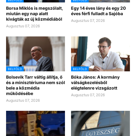
Borsa Miklós is megszólalt,
Egy 14 éves lány és egy 20
miután egy nap alatt
éves férfi fulladt a Sajóba
kivágták az új közmédiából
Augusztus 07, 2026
Augusztus 07, 2026
BELFÖLD
BELFÖLD
Bolsevik Tarr váltig állítja, ő
Bóka János: A kormány
és a minisztériuma nem szól
válságkezelésből
bele a közmédia
elégtelenre vizsgázott
működésébe
Augusztus 07, 2026
Augusztus 07, 2026