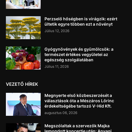
Perzselő hőségben is virágzik: ezért
ültetik egyre többen ezt a növényt
Július 12, 2026
Gyógynövények és gyümölcsök: a
természet értékes vegyületei az
egészség szolgálatában
Július 11, 2026
VEZETŐ HÍREK
Megnyerte első közbeszerzését a
választások óta a Mészáros Lőrinc
érdekeltségébe tartozó V-Híd Kft.
augusztus 06, 2026
Megszólaltak a szervezők Majka
lemondott koncertje után: Anyagi