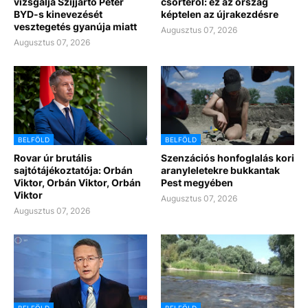
vizsgálja Szijjártó Péter
csörtéről: ez az ország
BYD-s kinevezését
képtelen az újrakezdésre
vesztegetés gyanúja miatt
Augusztus 07, 2026
Augusztus 07, 2026
BELFÖLD
BELFÖLD
Rovar úr brutális
Szenzációs honfoglalás kori
sajtótájékoztatója: Orbán
aranyleletekre bukkantak
Viktor, Orbán Viktor, Orbán
Pest megyében
Viktor
Augusztus 07, 2026
Augusztus 07, 2026
BELFÖLD
BELFÖLD