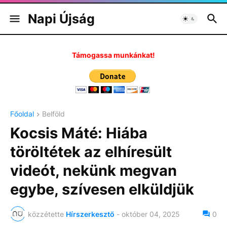
Napi Újság
Támogassa munkánkat!
Főoldal
Belföld
Kocsis Máté: Hiába
töröltétek az elhíresült
videót, nekünk megvan
egybe, szívesen elküldjük
közzétette
Hírszerkesztő
-
október 04, 2025
0