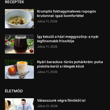
RECEPTEK
Krumplis fokhagymaleves ropogós
krutonnal: igazi komfortétel
Július 11, 2026
Így készül a házi meggyszörp: a nyár
legfinomabb frissítője
Július 11, 2026
Nyári barackos-túrós pohárkrém: puha
piskóta kerül a rétegek közé
Július 11, 2026
ÉLETMÓD
Válasszunk végre főnököt is!
Július 21, 2026