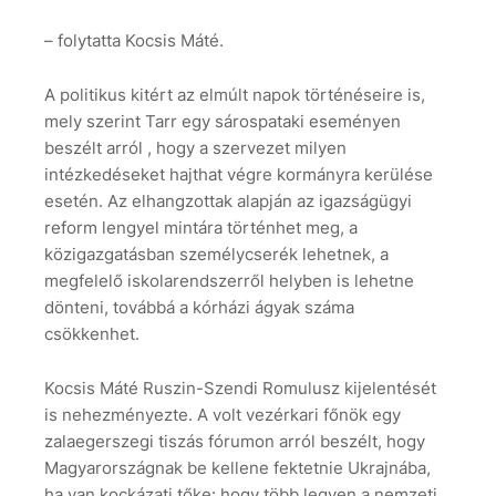
– folytatta Kocsis Máté.
A politikus kitért az elmúlt napok történéseire is,
mely szerint Tarr egy sárospataki eseményen
beszélt arról , hogy a szervezet milyen
intézkedéseket hajthat végre kormányra kerülése
esetén. Az elhangzottak alapján az igazságügyi
reform lengyel mintára történhet meg, a
közigazgatásban személycserék lehetnek, a
megfelelő iskolarendszerről helyben is lehetne
dönteni, továbbá a kórházi ágyak száma
csökkenhet.
Kocsis Máté Ruszin-Szendi Romulusz kijelentését
is nehezményezte. A volt vezérkari főnök egy
zalaegerszegi tiszás fórumon arról beszélt, hogy
Magyarországnak be kellene fektetnie Ukrajnába,
ha van kockázati tőke: hogy több legyen a nemzeti