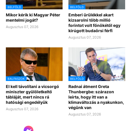
BELFÖLD
BELFÖLD
Mikor kérik ki Magyar Péter
Emberi ürülékkel akart
mentelmi jogát?
kizsarolni több millió
forintot volt főnökétől egy
Augusztus 07, 2026
kirúgott budaörsi férfi
Augusztus 07, 2026
BALFASZOK
BELFÖLD
El kell távolítani a vicsorgó
Radnai átment Greta
miniszter gyülöletkeltő
Thunbergbe: szárazon
tábláját, mert nincs rá
leírta, hogy itt van a
hatósági engedélyük
klímaváltozás a nyakunkon,
végünk van
Augusztus 07, 2026
Augusztus 07, 2026