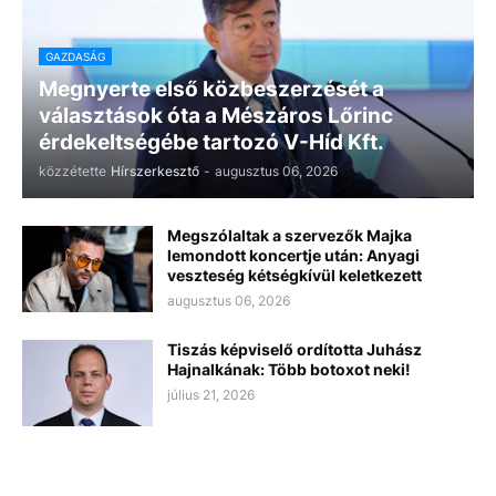
GAZDASÁG
Megnyerte első közbeszerzését a
választások óta a Mészáros Lőrinc
érdekeltségébe tartozó V-Híd Kft.
közzétette
Hírszerkesztő
-
augusztus 06, 2026
Megszólaltak a szervezők Majka
lemondott koncertje után: Anyagi
veszteség kétségkívül keletkezett
augusztus 06, 2026
Tiszás képviselő ordította Juhász
Hajnalkának: Több botoxot neki!
július 21, 2026