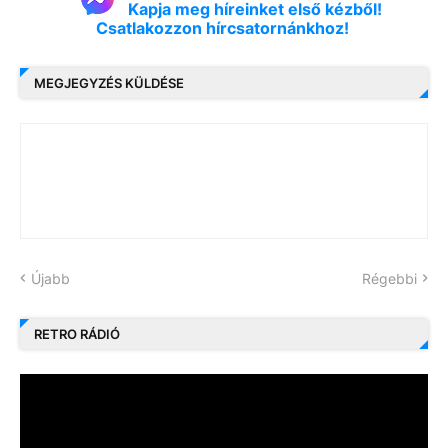
Kapja meg híreinket első kézből!
Csatlakozzon hírcsatornánkhoz!
MEGJEGYZÉS KÜLDÉSE
Újabb
Régebbi
RETRO RÁDIÓ