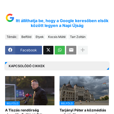
Itt állíthatja be, hogy a Google keresőben elsők
között legyen a Napi Újság
Témák:
Belföld
Etyek
Kocsis Máté
Tarr Zoltán
Facebook
KAPCSOLÓDÓ CIKKEK
BELFÖLD
BELFÖLD
A Tiszás rendőrség
Tarjányi Péter a közmédiás