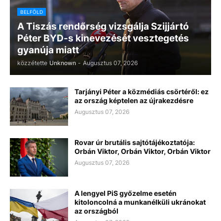
BELFÖLD
A Tiszás rendőrség vizsgálja Szijjártó
Péter BYD-s kinevezését vesztegetés
gyanúja miatt
közzétette
Unknown
-
Augusztus 07, 2026
Tarjányi Péter a közmédiás csörtéről: ez
az ország képtelen az újrakezdésre
Augusztus 07, 2026
Rovar úr brutális sajtótájékoztatója:
Orbán Viktor, Orbán Viktor, Orbán Viktor
Augusztus 07, 2026
A lengyel PiS győzelme esetén
kitoloncolná a munkanélküli ukránokat
az országból