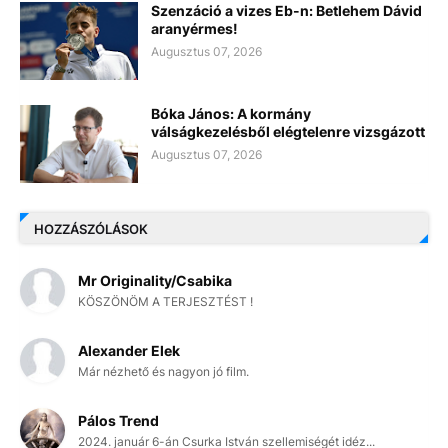
Szenzáció a vizes Eb-n: Betlehem Dávid
aranyérmes!
Augusztus 07, 2026
Bóka János: A kormány
válságkezelésből elégtelenre vizsgázott
Augusztus 07, 2026
HOZZÁSZÓLÁSOK
Mr Originality/Csabika
KÖSZÖNÖM A TERJESZTÉST !
Alexander Elek
Már nézhető és nagyon jó film.
Pálos Trend
2024. január 6-án Csurka István szellemiségét idéz...