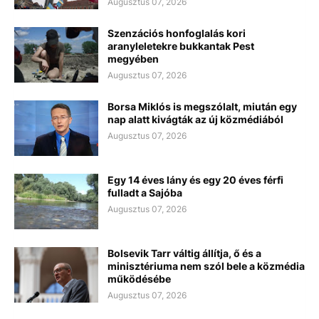
Augusztus 07, 2026
Szenzációs honfoglalás kori
aranyleletekre bukkantak Pest
megyében
Augusztus 07, 2026
Borsa Miklós is megszólalt, miután egy
nap alatt kivágták az új közmédiából
Augusztus 07, 2026
Egy 14 éves lány és egy 20 éves férfi
fulladt a Sajóba
Augusztus 07, 2026
Bolsevik Tarr váltig állítja, ő és a
minisztériuma nem szól bele a közmédia
működésébe
Augusztus 07, 2026