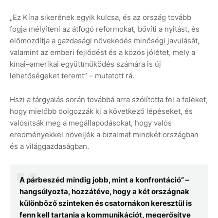
„Ez Kína sikerének egyik kulcsa, és az ország tovább
fogja mélyíteni az átfogó reformokat, bővíti a nyitást, és
előmozdítja a gazdasági növekedés minőségi javulását,
valamint az emberi fejlődést és a közös jólétet, mely a
kínai–amerikai együttműködés számára is új
lehetőségeket teremt” – mutatott rá.
Hszi a tárgyalás során továbbá arra szólította fel a feleket,
hogy mielőbb dolgozzák ki a következő lépéseket, és
valósítsák meg a megállapodásokat, hogy valós
eredményekkel növeljék a bizalmat mindkét országban
és a világgazdaságban.
A párbeszéd mindig jobb, mint a konfrontáció” –
hangsúlyozta, hozzátéve, hogy a két országnak
különböző szinteken és csatornákon keresztül is
fenn kell tartania a kommunikációt, megerősítve