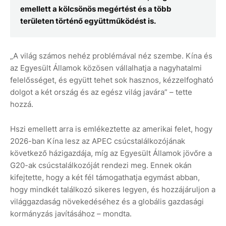
emellett a kölcsönös megértést és a több
területen történő együttműködést is.
„A világ számos nehéz problémával néz szembe. Kína és
az Egyesült Államok közösen vállalhatja a nagyhatalmi
felelősséget, és együtt tehet sok hasznos, kézzelfogható
dolgot a két ország és az egész világ javára” – tette
hozzá.
Hszi emellett arra is emlékeztette az amerikai felet, hogy
2026-ban Kína lesz az APEC csúcstalálkozójának
következő házigazdája, míg az Egyesült Államok jövőre a
G20-ak csúcstalálkozóját rendezi meg. Ennek okán
kifejtette, hogy a két fél támogathatja egymást abban,
hogy mindkét találkozó sikeres legyen, és hozzájáruljon a
világgazdaság növekedéséhez és a globális gazdasági
kormányzás javításához – mondta.