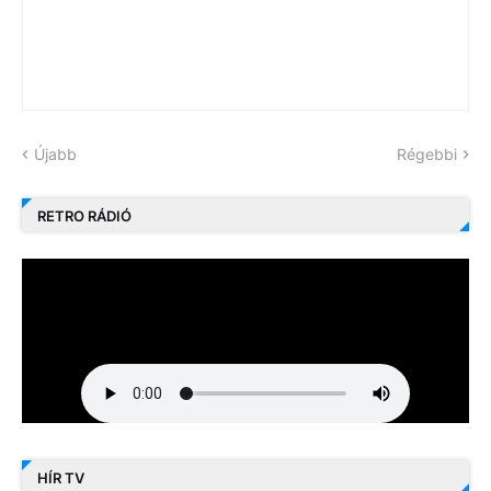
Újabb
Régebbi
RETRO RÁDIÓ
HÍR TV