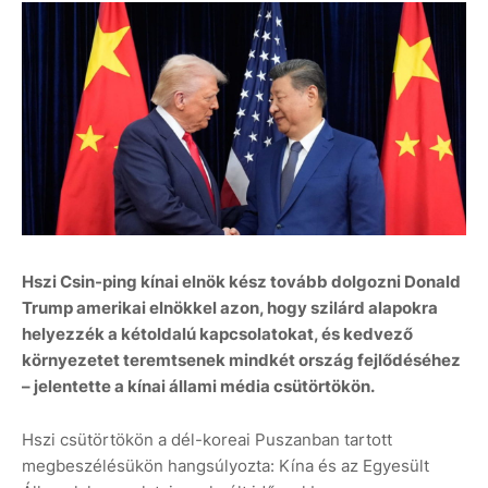
Hszi Csin-ping kínai elnök kész tovább dolgozni Donald
Trump amerikai elnökkel azon, hogy szilárd alapokra
helyezzék a kétoldalú kapcsolatokat, és kedvező
környezetet teremtsenek mindkét ország fejlődéséhez
– jelentette a kínai állami média csütörtökön.
Hszi csütörtökön a dél-koreai Puszanban tartott
megbeszélésükön hangsúlyozta: Kína és az Egyesült