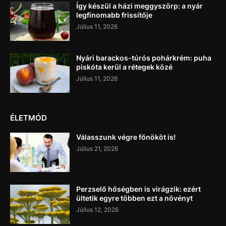
Így készül a házi meggyszörp: a nyár
legfinomabb frissítője
Július 11, 2026
Nyári barackos-túrós pohárkrém: puha
piskóta kerül a rétegek közé
Július 11, 2026
ÉLETMÓD
Válasszunk végre főnököt is!
Július 21, 2026
Perzselő hőségben is virágzik: ezért
ültetik egyre többen ezt a növényt
Július 12, 2026