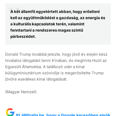
A két államfő egyetértett abban, hogy erősíteni
kell az együttműködést a gazdaság, az energia és
a kulturális kapcsolatok terén, valamint
fenntartani a rendszeres magas szintű
párbeszédet.
Donald Trump továbbá jelezte, hogy jövő év elején kész
hivatalos látogatást tenni Kínában, és meghívta Hszit az
Egyesült Államokba. A találkozó után a kínai
külügyminisztérium szóvivője is megerősítette Trump
jövőre esedékes kínai látogatását.
(Magyar Nemzet)
Itt állíthatja be, hogy a Google keresőben elsők