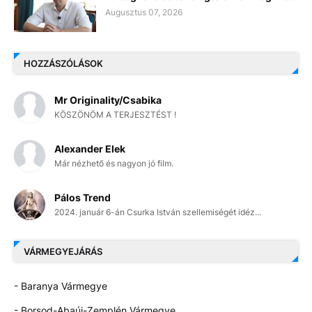
Augusztus 07, 2026
HOZZÁSZÓLÁSOK
Mr Originality/Csabika
KÖSZÖNÖM A TERJESZTÉST !
Alexander Elek
Már nézhető és nagyon jó film.
Pálos Trend
2024. január 6-án Csurka István szellemiségét idéz...
VÁRMEGYEJÁRÁS
- Baranya Vármegye
- Borsod-Abaúj-Zemplén Vármegye