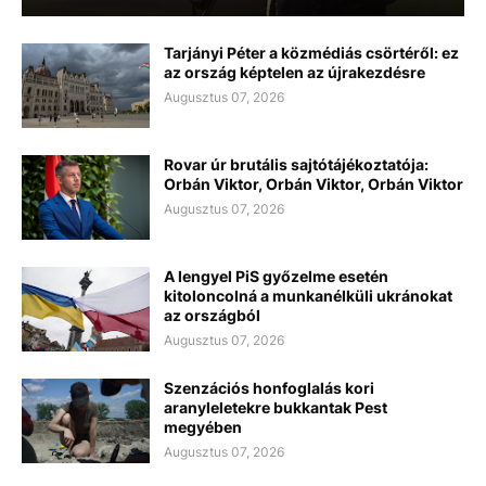
Tarjányi Péter a közmédiás csörtéről: ez
az ország képtelen az újrakezdésre
Augusztus 07, 2026
Rovar úr brutális sajtótájékoztatója:
Orbán Viktor, Orbán Viktor, Orbán Viktor
Augusztus 07, 2026
A lengyel PiS győzelme esetén
kitoloncolná a munkanélküli ukránokat
az országból
Augusztus 07, 2026
Szenzációs honfoglalás kori
aranyleletekre bukkantak Pest
megyében
Augusztus 07, 2026