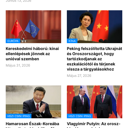
Június 13, 2026
EURÓPA
KÍNA
Kereskedelmi háború: kínai
Peking felszólította Ukrajnát
ellenlépések jönnek az
és Oroszországot, hogy
unióval szemben
tartózkodjanak az
eszkalációtól és térjenek
Május 31, 2026
vissza a tárgyalásokhoz
Május 27, 2026
HSZI CSIN-PING
HSZI CSIN-PING
Hamarosan Észak-Koreába
Vlagyimir Putyin: Az orosz-