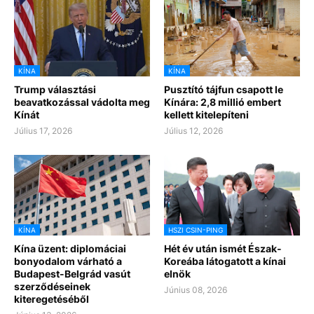
KÍNA
KÍNA
Trump választási
Pusztító tájfun csapott le
beavatkozással vádolta meg
Kínára: 2,8 millió embert
Kínát
kellett kitelepíteni
Július 17, 2026
Július 12, 2026
KÍNA
HSZI CSIN-PING
Kína üzent: diplomáciai
Hét év után ismét Észak-
bonyodalom várható a
Koreába látogatott a kínai
Budapest-Belgrád vasút
elnök
szerződéseinek
Június 08, 2026
kiteregetéséből