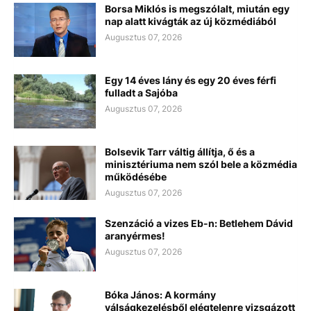
Borsa Miklós is megszólalt, miután egy
nap alatt kivágták az új közmédiából
Augusztus 07, 2026
Egy 14 éves lány és egy 20 éves férfi
fulladt a Sajóba
Augusztus 07, 2026
Bolsevik Tarr váltig állítja, ő és a
minisztériuma nem szól bele a közmédia
működésébe
Augusztus 07, 2026
Szenzáció a vizes Eb-n: Betlehem Dávid
aranyérmes!
Augusztus 07, 2026
Bóka János: A kormány
válságkezelésből elégtelenre vizsgázott