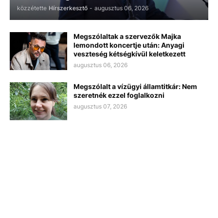
közzétette
Hírszerkesztő
-
augusztus 06, 2026
Megszólaltak a szervezők Majka
lemondott koncertje után: Anyagi
veszteség kétségkívül keletkezett
augusztus 06, 2026
Megszólalt a vízügyi államtitkár: Nem
szeretnék ezzel foglalkozni
augusztus 07, 2026