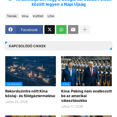
között legyen a Napi Újság
Témák:
Kína
Külföld
USA
Facebook
KAPCSOLÓDÓ CIKKEK
GAZDASÁG
KÍNA
Rekordszintre nőtt Kína
Kína: Peking nem avatkozott
kőolaj- és földgáztermelése
be az amerikai
választásokba
Július 23, 2026
Július 17, 2026