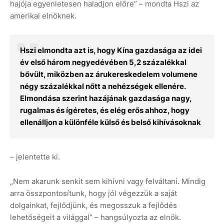
hajója egyenletesen haladjon előre” – mondta Hszi az
amerikai elnöknek.
Hszi elmondta azt is, hogy Kína gazdasága az idei
év első három negyedévében 5,2 százalékkal
bővült, miközben az árukereskedelem volumene
négy százalékkal nőtt a nehézségek ellenére.
Elmondása szerint hazájának gazdasága nagy,
rugalmas és ígéretes, és elég erős ahhoz, hogy
ellenálljon a különféle külső és belső kihívásoknak
– jelentette ki.
„Nem akarunk senkit sem kihívni vagy felváltani. Mindig
arra összpontosítunk, hogy jól végezzük a saját
dolgainkat, fejlődjünk, és megosszuk a fejlődés
lehetőségeit a világgal” – hangsúlyozta az elnök.