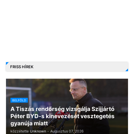
FRISS HÍREK
BELFÖLD
A Tiszás rendőrség vizsgálja Szijjártó
Péter BYD-s kinevezését vesztegetés
gyanúja miatt
közzétette
Unknown
-
Augusztus 07, 2026