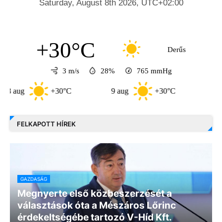
+30°C
Derűs
3 m/s
28%
765
mmHg
+30°C
9 aug
+30°C
10 aug
FELKAPOTT HÍREK
GAZDASÁG
Megnyerte első közbeszerzését a
választások óta a Mészáros Lőrinc
érdekeltségébe tartozó V-Híd Kft.