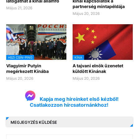
látogathat a kínai államfő
kínai kapcsolatok a
partnerség mintapéldája
Május 21, 2026
Május 20, 2026
HSZI CSIN-PING
KÍNA
Vlagyimir Putyin
A tajvani elnök üzenetet
megérkezett Kínába
küldött Kínának
Május 20, 2026
Május 20, 2026
Kapja meg híreinket első kézből!
Csatlakozzon hírcsatornánkhoz!
MEGJEGYZÉS KÜLDÉSE