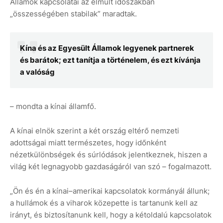
Államok kapcsolatai az elmúlt időszakban
„összességében stabilak” maradtak.
Kína és az Egyesült Államok legyenek partnerek
és barátok; ezt tanítja a történelem, és ezt kívánja
a valóság
– mondta a kínai államfő.
A kínai elnök szerint a két ország eltérő nemzeti
adottságai miatt természetes, hogy időnként
nézetkülönbségek és súrlódások jelentkeznek, hiszen a
világ két legnagyobb gazdaságáról van szó – fogalmazott.
„Ön és én a kínai–amerikai kapcsolatok kormányál állunk;
a hullámok és a viharok közepette is tartanunk kell az
irányt, és biztosítanunk kell, hogy a kétoldalú kapcsolatok