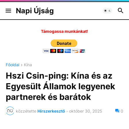
Napi Újság
Támogassa munkánkat!
Főoldal
Kína
Hszi Csin-ping: Kína és az
Egyesült Államok legyenek
partnerek és barátok
közzétette
Hírszerkesztő
-
október 30, 2025
0