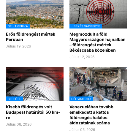
DÉL-AMERIKA
- BÉKÉS VÁRMEGYE
Erős földrengést mértek
Megmozdult a föld
Peruban
Magyarországon hajnalban
– földrengést mértek
Július 19, 2026
Békéscsaba közelében
Július 12, 2026
BELFÖLD
DÉL-AMERIKA
Kisebb földrengés volt
Venezuelában tovább
Budapest határától 50 km-
emelkedett a kettős
re
földrengés halálos
áldozatainak száma
Július 08, 2026
Július 05, 2026