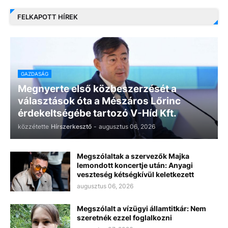
FELKAPOTT HÍREK
GAZDASÁG
Megnyerte első közbeszerzését a
választások óta a Mészáros Lőrinc
érdekeltségébe tartozó V-Híd Kft.
közzétette
Hírszerkesztő
-
augusztus 06, 2026
Megszólaltak a szervezők Majka
lemondott koncertje után: Anyagi
veszteség kétségkívül keletkezett
augusztus 06, 2026
Megszólalt a vízügyi államtitkár: Nem
szeretnék ezzel foglalkozni