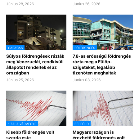
Június 28, 2026
Június 26, 2026
CARACAS
FÖLDRENGÉS
Súlyos földrengések rázták
7,8-as erősségű földrengés
meg Venezuelát, rendkívüli
rázta meg a Fülöp-
állapotot rendeltek el az
szigeteket, legalább
országban
tizenöten meghaltak
Június 25, 2026
Június 08, 2026
- ZALA VÁRMEGYE
BELFÖLD
Kisebb földrengés volt
Magyarországon is
szerda este
érezhető földrengés volt