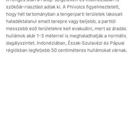
szökőár-riasztást adtak ki. A Phivolcs figyelmeztetett,
hogy hét tartományban a tengerparti területek lakosait
haladéktalanul emelt terepre vagy beljebb, a parttól
messzebb eső területekre kell evakuálni, mert az áradás
hullámok akár 1-3 méterrel is meghaladhatják a normális
dagályszintet. Indonéziában, Észak-Szulavézi és Pápuai
régiókban legfeljebb 50 centiméteres hullámokat várnak.