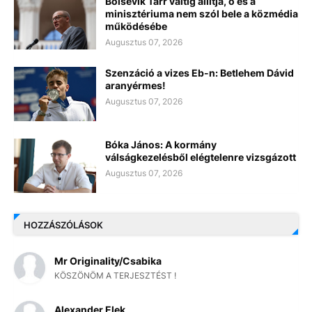
Bolsevik Tarr váltig állítja, ő és a
minisztériuma nem szól bele a közmédia
működésébe
Augusztus 07, 2026
Szenzáció a vizes Eb-n: Betlehem Dávid
aranyérmes!
Augusztus 07, 2026
Bóka János: A kormány
válságkezelésből elégtelenre vizsgázott
Augusztus 07, 2026
HOZZÁSZÓLÁSOK
Mr Originality/Csabika
KÖSZÖNÖM A TERJESZTÉST !
Alexander Elek