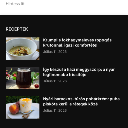
Hirdess itt
RECEPTEK
Krumplis fokhagymaleves ropogós
krutonnal: igazi komfortétel
Július 11, 2026
Így készül a házi meggyszörp: a nyár
legfinomabb frissítője
Július 11, 2026
Nyári barackos-túrós pohárkrém: puha
piskóta kerül a rétegek közé
Július 11, 2026