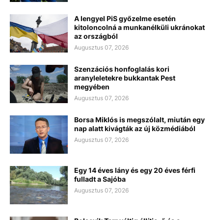
A lengyel PiS győzelme esetén
kitoloncolná a munkanélküli ukránokat
az országból
Augusztus 07, 2026
Szenzációs honfoglalás kori
aranyleletekre bukkantak Pest
megyében
Augusztus 07, 2026
Borsa Miklós is megszólalt, miután egy
nap alatt kivágták az új közmédiából
Augusztus 07, 2026
Egy 14 éves lány és egy 20 éves férfi
fulladt a Sajóba
Augusztus 07, 2026