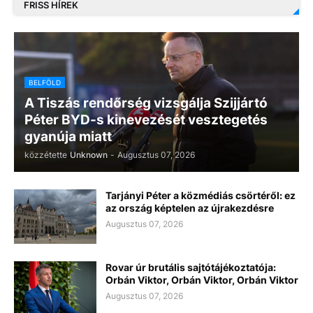
FRISS HÍREK
BELFÖLD
A Tiszás rendőrség vizsgálja Szijjártó
Péter BYD-s kinevezését vesztegetés
gyanúja miatt
közzétette
Unknown
-
Augusztus 07, 2026
Tarjányi Péter a közmédiás csörtéről: ez
az ország képtelen az újrakezdésre
Augusztus 07, 2026
Rovar úr brutális sajtótájékoztatója:
Orbán Viktor, Orbán Viktor, Orbán Viktor
Augusztus 07, 2026