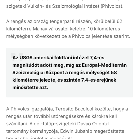
szigeteki Vulkán- és Szeizmológiai Intézet (Phivolcs).
A rengés az ország tengerparti részén, körülbelül 62
kilométerre Manay városától keletre, 10 kilométeres
mélységben következett be a Phivolcs jelentése szerint.
Az USGS amerikai földtani intézet 7,4-es
magnitúdót adott meg, míg az Európai-Mediterrán
Szeizmológiai Központ a rengés mélységét 58
kilométerre jelezte, és szintén 7,4-es erejűnek
minősítette azt.
A Phivolcs igazgatója, Teresito Bacolcol közölte, hogy a
rengés után további utórengésekre és károkra kell
számítani. A dél-fülöp-szigeteki Davao Oriental
tartomány kormányzója, Edwin Jubahib megerősítette,
hogy több épület is megsérült.