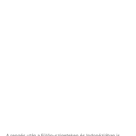
A rengés után a Fülöp-szigeteken és Indonéziában is