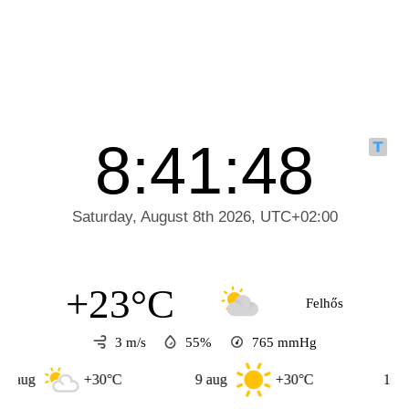
+23°C
Felhős
3 m/s
55%
765
mmHg
+30°C
9 aug
+30°C
10 aug