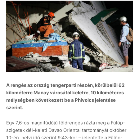
A rengés az ország tengerparti részén, körülbelül 62
kilométerre Manay városától keletre, 10 kilométeres
mélységben következett be a Phivolcs jelentése
szerint.
Egy 7,6-os magnitúdójú földrengés rázta meg a Fülöp-
szigetek dél-keleti Davao Oriental tartományát október
10-én, helyi idő szerint 9:43-kor – jelentette a Fülöp-