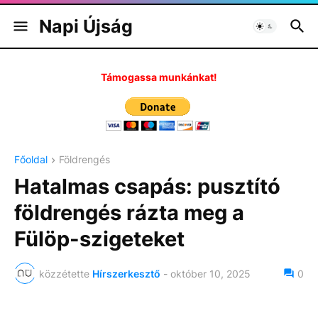
Napi Újság
Támogassa munkánkat!
Főoldal
Földrengés
Hatalmas csapás: pusztító
földrengés rázta meg a
Fülöp-szigeteket
közzétette
Hírszerkesztő
-
október 10, 2025
0