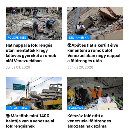
FÖLDRENGÉS
DÉL-AMERIKA
Hat nappal a földrengés
🌍Apát és fiát sikerült élve
után mentettek ki egy
kimenteni a romok alól
kétéves gyereket a romok
Venezuelában négy nappal
alól Venezuelában
a földrengés után
Július 01, 2026
Június 29, 2026
DÉL-AMERIKA
CARACAS
🌍 Már több mint 1400
Kétszáz fölé nőtt a
halottja van a venezuelai
venezuelai földrengés
földrengésnek
áldozatainak száma