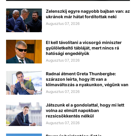
Zelenszkij egyre nagyobb bajban van: az
ukránok már hátat fordítottak neki
Augusztus 07, 2026
El kell távolítani a vicsorgó miniszter
gyülöletkeltő tábláját, mert nincs rá
hatósági engedélyük
Augusztus 07, 2026
Radnai átment Greta Thunbergbe:
szárazon leírta, hogy itt van a
klímaváltozás a nyakunkon, végünk van
Augusztus 07, 2026
Játszunk el a gondolattal, hogy mi lett
volna az elmúlt napokban
rezsicsökkentés nélkül
Augusztus 07, 2026