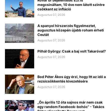
Rovar úr bejelentése: Ezt is
megcsináltam, 10 éve nem látott szintre
csökkent az infláció
Augusztus 07, 2026
A spanyol hírszerzés figyelmeztet,
augusztus közepén újabb roham érheti
Ceutát
Augusztus 07, 2026
Pilhál György: Csak a baj volt Takaróval?
Augusztus 07, 2026
Bod Péter Ákos úgy érzi, hogy Itt az idő a
rezsicsökkentés kivezetésére
Augusztus 07, 2026
„Ön április 12 óta sajnos már nem csak
egy random Facebook-bohóc” - Takács