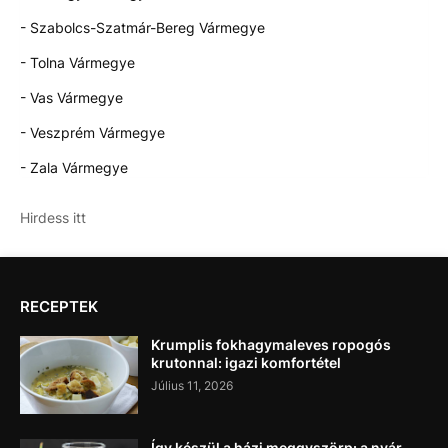
- Szabolcs-Szatmár-Bereg Vármegye
- Tolna Vármegye
- Vas Vármegye
- Veszprém Vármegye
- Zala Vármegye
Hirdess itt
RECEPTEK
Krumplis fokhagymaleves ropogós
krutonnal: igazi komfortétel
Július 11, 2026
Így készül a házi meggyszörp: a nyár