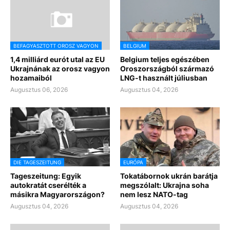
BEFAGYASZTOTT OROSZ VAGYON
BELGIUM
1,4 milliárd eurót utal az EU
Belgium teljes egészében
Ukrajnának az orosz vagyon
Oroszországból származó
hozamaiból
LNG-t használt júliusban
Augusztus 06, 2026
Augusztus 04, 2026
DIE TAGESZEITUNG
EURÓPA
Tageszeitung: Egyik
Tokatábornok ukrán barátja
autokratát cserélték a
megszólalt: Ukrajna soha
másikra Magyarországon?
nem lesz NATO-tag
Augusztus 04, 2026
Augusztus 04, 2026