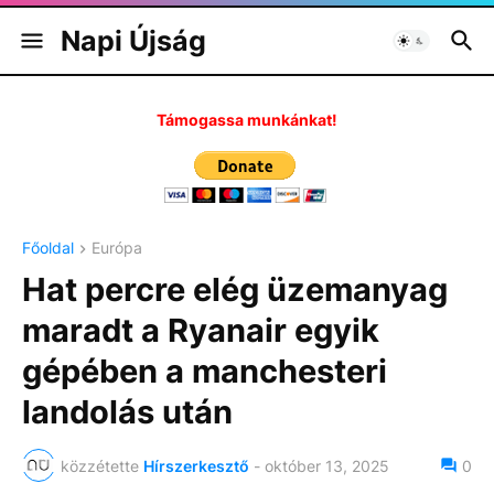
Napi Újság
Támogassa munkánkat!
Főoldal
Európa
Hat percre elég üzemanyag
maradt a Ryanair egyik
gépében a manchesteri
landolás után
közzétette
Hírszerkesztő
-
október 13, 2025
0