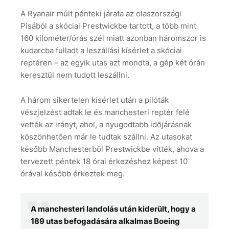
A Ryanair múlt pénteki járata az olaszországi
Pisából a skóciai Prestwickbe tartott, a több mint
160 kilométer/órás szél miatt azonban háromszor is
kudarcba fulladt a leszállási kísérlet a skóciai
reptéren – az egyik utas azt mondta, a gép két órán
keresztül nem tudott leszállni.
A három sikertelen kísérlet után a pilóták
vészjelzést adtak le és manchesteri reptér felé
vették az irányt, ahol, a nyugodtabb időjárásnak
köszönhetően már le tudtak szállni. Az utasokat
később Manchesterből Prestwickbe vitték, ahova a
tervezett péntek 18 órai érkezéshez képest 10
órával később érkeztek meg.
A manchesteri landolás után kiderült, hogy a
189 utas befogadására alkalmas Boeing