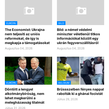
EURÓPA
BILD
The Economist: Ukrajna
Bild: a német védelmi
nem teljesíti az uniós
miniszter véletlenül titkos
reformokat, de így is
információkat közölt egy
megkapja a támogatásokat
ukrán fegyverszállításról
Augusztus 04, 2026
Augusztus 04, 2026
EURÓPA
BELGIUM
Döntött a lengyel
Brüssszelben fényes nappal
alkotmánybíróság, nem
rabolták ki a ghánai focistát
lehet megkerülni a
Július 29, 2026
melegházasság tilalmát
Július 31, 2026