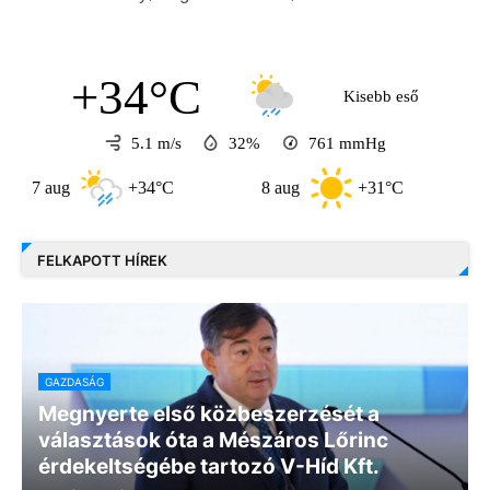
+34°C
Kisebb eső
5.1 m/s
32%
761
mmHg
 aug
+34°C
8 aug
+31°C
9 aug
FELKAPOTT HÍREK
GAZDASÁG
Megnyerte első közbeszerzését a
választások óta a Mészáros Lőrinc
érdekeltségébe tartozó V-Híd Kft.