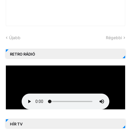
Újabb
Régebbi
RETRO RÁDIÓ
HÍR TV