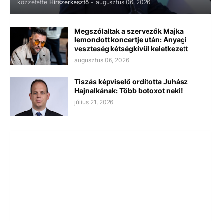
közzétette
Hírszerkesztő
-
augusztus 06, 2026
Megszólaltak a szervezők Majka
lemondott koncertje után: Anyagi
veszteség kétségkívül keletkezett
augusztus 06, 2026
Tiszás képviselő ordította Juhász
Hajnalkának: Több botoxot neki!
július 21, 2026