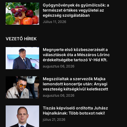
Gyógynövények és gyümölcsök: a
természet értékes vegyületei az
egészség szolgálatában
Július 11, 2026
VEZETŐ HÍREK
Megnyerte első közbeszerzését a
választások óta a Mészáros Lőrinc
érdekeltségébe tartozó V-Híd Kft.
augusztus 06, 2026
Megszólaltak a szervezők Majka
lemondott koncertje után: Anyagi
veszteség kétségkívül keletkezett
augusztus 06, 2026
Tiszás képviselő ordította Juhász
Hajnalkának: Több botoxot neki!
július 21, 2026