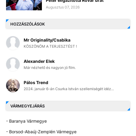
Péter eligazította Rovar urat
Augusztus 07, 2026
HOZZÁSZÓLÁSOK
Mr Originality/Csabika
KÖSZÖNÖM A TERJESZTÉST !
Alexander Elek
Már nézhető és nagyon jó film.
Pálos Trend
2024. január 6-án Csurka István szellemiségét idéz...
VÁRMEGYEJÁRÁS
- Baranya Vármegye
- Borsod-Abaúj-Zemplén Vármegye