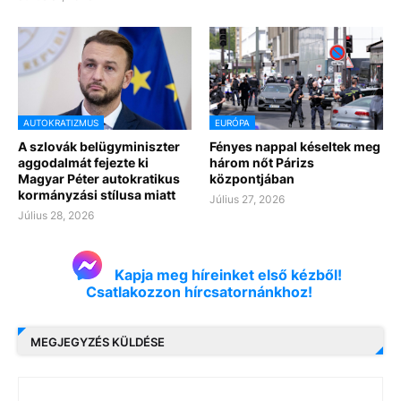
AUTOKRATIZMUS
EURÓPA
A szlovák belügyminiszter
Fényes nappal késeltek meg
aggodalmát fejezte ki
három nőt Párizs
Magyar Péter autokratikus
központjában
kormányzási stílusa miatt
Július 27, 2026
Július 28, 2026
Kapja meg híreinket első kézből!
Csatlakozzon hírcsatornánkhoz!
MEGJEGYZÉS KÜLDÉSE