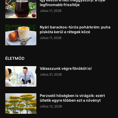
legfinomabb frissítője
Július 11, 2026
Nyári barackos-túrós pohárkrém: puha
piskóta kerül a rétegek közé
Július 11, 2026
ÉLETMÓD
Válasszunk végre főnököt is!
Július 21, 2026
Perzselő hőségben is virágzik: ezért
ültetik egyre többen ezt a növényt
Július 12, 2026