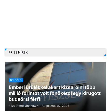
FRISS HÍREK
BELFÖLD
Emberi ürülékkel akart kizsarolni több
millió forintot volt főnökétől egy kirúgott
budaörsi férfi
közzétette
Unknown
-
Augusztus 07, 2026