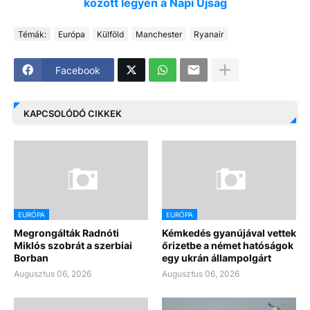
között legyen a Napi Újság
Témák:
Európa
Külföld
Manchester
Ryanair
Facebook
KAPCSOLÓDÓ CIKKEK
EURÓPA
EURÓPA
Megrongálták Radnóti
Kémkedés gyanújával vettek
Miklós szobrát a szerbiai
őrizetbe a német hatóságok
Borban
egy ukrán állampolgárt
Augusztus 06, 2026
Augusztus 06, 2026