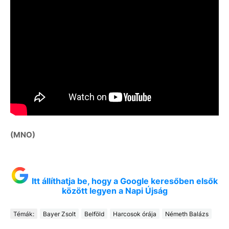
(MNO)
Itt állíthatja be, hogy a Google keresőben elsők
között legyen a Napi Újság
Témák:
Bayer Zsolt
Belföld
Harcosok órája
Németh Balázs