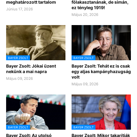
meghatározott tartalom
fölakasztanának, de simán,
ez tényleg 1919!
Június 17, 2026
Május 20, 2026
BAYER ZSOLT
BAYER ZSOLT
Bayer Zsolt: Jókai üzent
Bayer Zsolt: Tehát ez is csak
nekünk a mai napra
egy aljas kampányhazugság
volt
Május 09, 2026
Május 09, 2026
BAYER ZSOLT
BAYER ZSOLT
Bayer Zsolt: Az utolsó
Bayer Zsolt: Mikor takarítják