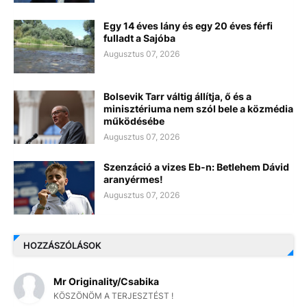
Egy 14 éves lány és egy 20 éves férfi
fulladt a Sajóba
Augusztus 07, 2026
Bolsevik Tarr váltig állítja, ő és a
minisztériuma nem szól bele a közmédia
működésébe
Augusztus 07, 2026
Szenzáció a vizes Eb-n: Betlehem Dávid
aranyérmes!
Augusztus 07, 2026
HOZZÁSZÓLÁSOK
Mr Originality/Csabika
KÖSZÖNÖM A TERJESZTÉST !