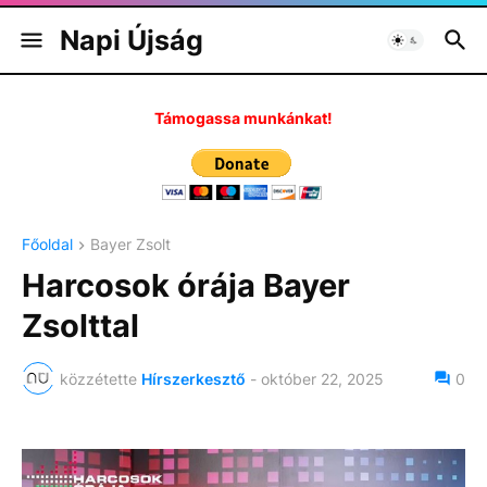
Napi Újság
Támogassa munkánkat!
Főoldal
Bayer Zsolt
Harcosok órája Bayer
Zsolttal
közzétette
Hírszerkesztő
-
október 22, 2025
0