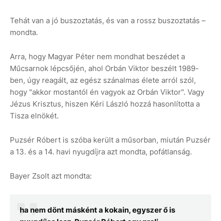
Tehát van a jó buszoztatás, és van a rossz buszoztatás –
mondta.
Arra, hogy Magyar Péter nem mondhat beszédet a
Műcsarnok lépcsőjén, ahol Orbán Viktor beszélt 1989-
ben, úgy reagált, az egész szánalmas élete arról szól,
hogy "akkor mostantól én vagyok az Orbán Viktor". Vagy
Jézus Krisztus, hiszen Kéri László hozzá hasonlította a
Tisza elnökét.
Puzsér Róbert is szóba került a műsorban, miután Puzsér
a 13. és a 14. havi nyugdíjra azt mondta, pofátlanság.
Bayer Zsolt azt mondta:
ha nem dönt másként a kokain, egyszer ő is