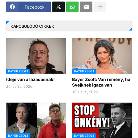
Facebook
KAPCSOLÓDÓ CIKKEK
BAYER ZSOLT
BAYER ZSOLT
Ideje van a lázadásnak!
Bayer Zsolt: Van remény, ha
Svejknek igaza van
Július 22, 2026
Július 19, 2026
BAYER ZSOLT
BAYER ZSOLT