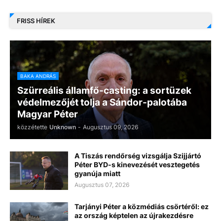
FRISS HÍREK
BAKA ANDRÁS
Szürreális államfő-casting: a sortüzek
védelmezőjét tolja a Sándor-palotába
Magyar Péter
közzétette
Unknown
-
Augusztus 09, 2026
A Tiszás rendőrség vizsgálja Szijjártó
Péter BYD-s kinevezését vesztegetés
gyanúja miatt
Augusztus 07, 2026
Tarjányi Péter a közmédiás csörtéről: ez
az ország képtelen az újrakezdésre