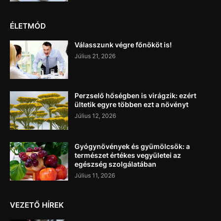
ÉLETMÓD
Válasszunk végre főnököt is!
Július 21, 2026
Perzselő hőségben is virágzik: ezért
ültetik egyre többen ezt a növényt
Július 12, 2026
Gyógynövények és gyümölcsök: a
természet értékes vegyületei az
egészség szolgálatában
Július 11, 2026
VEZETŐ HÍREK