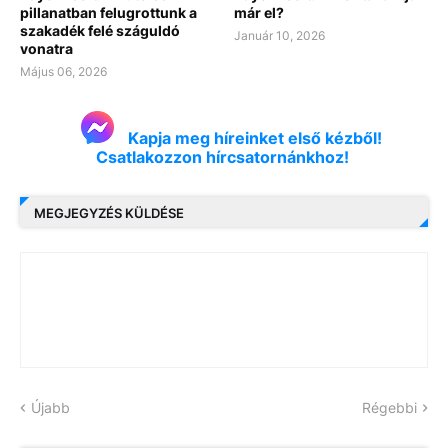
pillanatban felugrottunk a
már el?
szakadék felé száguldó
Január 10, 2026
vonatra
Május 06, 2026
Kapja meg híreinket első kézből!
Csatlakozzon hírcsatornánkhoz!
MEGJEGYZÉS KÜLDÉSE
Újabb
Régebbi