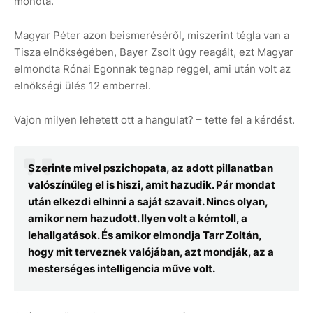
mondta.
Magyar Péter azon beismeréséről, miszerint tégla van a
Tisza elnökségében, Bayer Zsolt úgy reagált, ezt Magyar
elmondta Rónai Egonnak tegnap reggel, ami után volt az
elnökségi ülés 12 emberrel.
Vajon milyen lehetett ott a hangulat? – tette fel a kérdést.
Szerinte mivel pszichopata, az adott pillanatban
valószínűleg el is hiszi, amit hazudik. Pár mondat
után elkezdi elhinni a saját szavait. Nincs olyan,
amikor nem hazudott. Ilyen volt a kémtoll, a
lehallgatások. És amikor elmondja Tarr Zoltán,
hogy mit terveznek valójában, azt mondják, az a
mesterséges intelligencia műve volt.