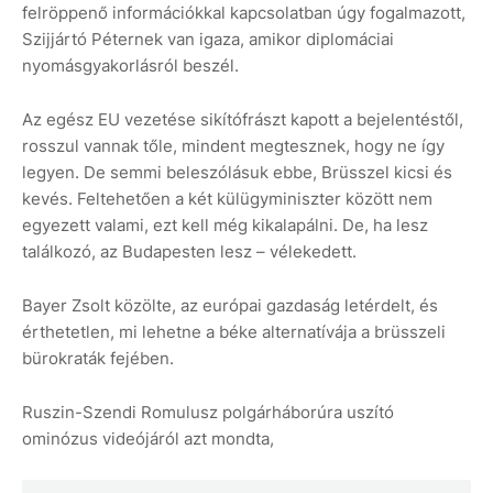
felröppenő információkkal kapcsolatban úgy fogalmazott,
Szijjártó Péternek van igaza, amikor diplomáciai
nyomásgyakorlásról beszél.
Az egész EU vezetése sikítófrászt kapott a bejelentéstől,
rosszul vannak tőle, mindent megtesznek, hogy ne így
legyen. De semmi beleszólásuk ebbe, Brüsszel kicsi és
kevés. Feltehetően a két külügyminiszter között nem
egyezett valami, ezt kell még kikalapálni. De, ha lesz
találkozó, az Budapesten lesz – vélekedett.
Bayer Zsolt közölte, az európai gazdaság letérdelt, és
érthetetlen, mi lehetne a béke alternatívája a brüsszeli
bürokraták fejében.
Ruszin-Szendi Romulusz polgárháborúra uszító
ominózus videójáról azt mondta,