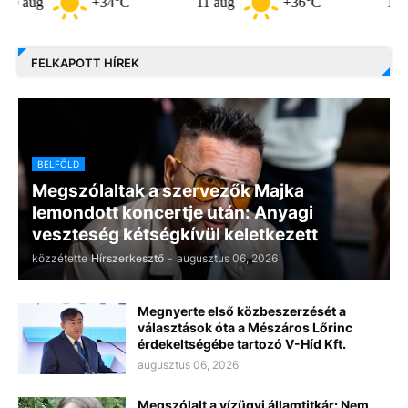
+34°C
11 aug
+36°C
12 aug
FELKAPOTT HÍREK
BELFÖLD
Megszólaltak a szervezők Majka
lemondott koncertje után: Anyagi
veszteség kétségkívül keletkezett
közzétette
Hírszerkesztő
-
augusztus 06, 2026
Megnyerte első közbeszerzését a
választások óta a Mészáros Lőrinc
érdekeltségébe tartozó V-Híd Kft.
augusztus 06, 2026
Megszólalt a vízügyi államtitkár: Nem