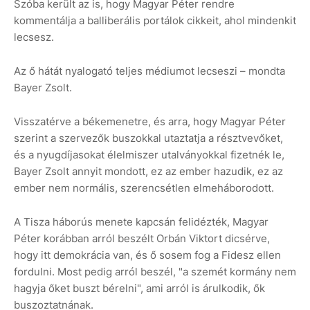
Szóba került az is, hogy Magyar Péter rendre
kommentálja a balliberális portálok cikkeit, ahol mindenkit
lecsesz.
Az ő hátát nyalogató teljes médiumot lecseszi – mondta
Bayer Zsolt.
Visszatérve a békemenetre, és arra, hogy Magyar Péter
szerint a szervezők buszokkal utaztatja a résztvevőket,
és a nyugdíjasokat élelmiszer utalványokkal fizetnék le,
Bayer Zsolt annyit mondott, ez az ember hazudik, ez az
ember nem normális, szerencsétlen elmeháborodott.
A Tisza háborús menete kapcsán felidézték, Magyar
Péter korábban arról beszélt Orbán Viktort dicsérve,
hogy itt demokrácia van, és ő sosem fog a Fidesz ellen
fordulni. Most pedig arról beszél, "a szemét kormány nem
hagyja őket buszt bérelni", ami arról is árulkodik, ők
buszoztatnának.