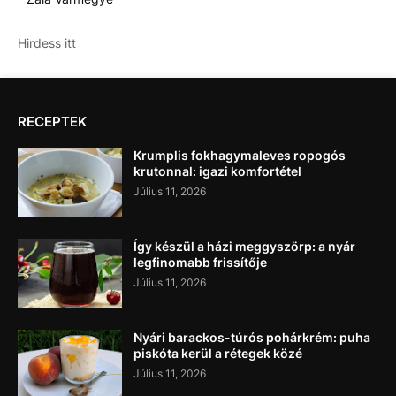
Hirdess itt
RECEPTEK
Krumplis fokhagymaleves ropogós
krutonnal: igazi komfortétel
Július 11, 2026
Így készül a házi meggyszörp: a nyár
legfinomabb frissítője
Július 11, 2026
Nyári barackos-túrós pohárkrém: puha
piskóta kerül a rétegek közé
Július 11, 2026