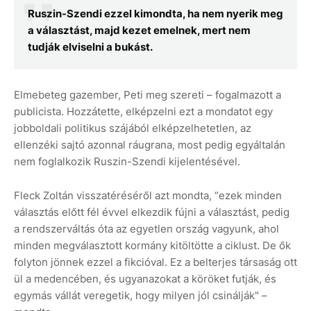
Ruszin-Szendi ezzel kimondta, ha nem nyerik meg
a választást, majd kezet emelnek, mert nem
tudják elviselni a bukást.
Elmebeteg gazember, Peti meg szereti – fogalmazott a
publicista. Hozzátette, elképzelni ezt a mondatot egy
jobboldali politikus szájából elképzelhetetlen, az
ellenzéki sajtó azonnal ráugrana, most pedig egyáltalán
nem foglalkozik Ruszin-Szendi kijelentésével.
Fleck Zoltán visszatéréséről azt mondta, “ezek minden
választás előtt fél évvel elkezdik fújni a választást, pedig
a rendszerváltás óta az egyetlen ország vagyunk, ahol
minden megválasztott kormány kitöltötte a ciklust. De ők
folyton jönnek ezzel a fikcióval. Ez a belterjes társaság ott
ül a medencében, és ugyanazokat a köröket futják, és
egymás vállát veregetik, hogy milyen jól csinálják" –