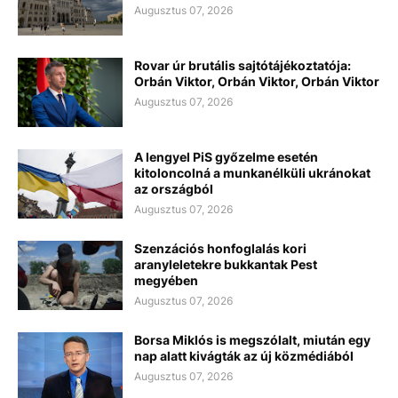
Augusztus 07, 2026
Rovar úr brutális sajtótájékoztatója:
Orbán Viktor, Orbán Viktor, Orbán Viktor
Augusztus 07, 2026
A lengyel PiS győzelme esetén
kitoloncolná a munkanélküli ukránokat
az országból
Augusztus 07, 2026
Szenzációs honfoglalás kori
aranyleletekre bukkantak Pest
megyében
Augusztus 07, 2026
Borsa Miklós is megszólalt, miután egy
nap alatt kivágták az új közmédiából
Augusztus 07, 2026