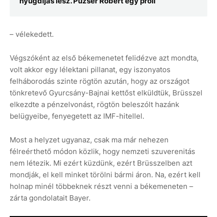
nyugdíjas lesz. Puzsér Róbert egy proli
– vélekedett.
Végszóként az első békemenetet felidézve azt mondta,
volt akkor egy lélektani pillanat, egy iszonyatos
felháborodás szinte rögtön azután, hogy az országot
tönkretevő Gyurcsány-Bajnai kettőst elküldtük, Brüsszel
elkezdte a pénzelvonást, rögtön beleszólt hazánk
belügyeibe, fenyegetett az IMF-hitellel.
Most a helyzet ugyanaz, csak ma már nehezen
félreérthető módon közlik, hogy nemzeti szuverenitás
nem létezik. Mi ezért küzdünk, ezért Brüsszelben azt
mondják, el kell minket törölni bármi áron. Na, ezért kell
holnap minél többeknek részt venni a békemeneten –
zárta gondolatait Bayer.