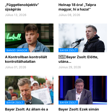
„Függetlenobjektív”
Holnap 18 óra! „Talpra
újságírás
magyar, hí a haza!”
Július 13, 2026
Július 08, 2026
BANGÓ SÁNDOR
BAYER ZSOLT
A Kontrollban kontrollált
🇭🇺 Bayer Zsolt: Előtte,
kontrollálhatatlan
utána...
Július 01, 2026
Június 29, 2026
BAYER ZSOLT
BAYER ZSOLT
Bayer Zsolt: Az állam és a
Bayer Zsolt: Ezek simán