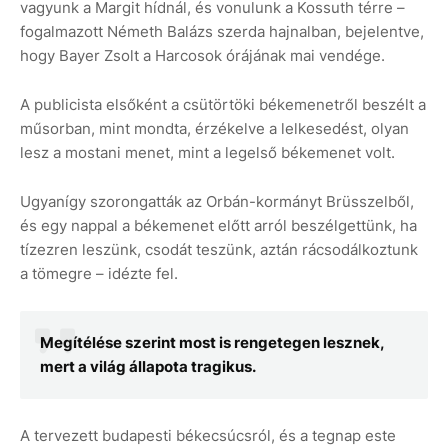
vagyunk a Margit hídnál, és vonulunk a Kossuth térre –
fogalmazott Németh Balázs szerda hajnalban, bejelentve,
hogy Bayer Zsolt a Harcosok órájának mai vendége.
A publicista elsőként a csütörtöki békemenetről beszélt a
műsorban, mint mondta, érzékelve a lelkesedést, olyan
lesz a mostani menet, mint a legelső békemenet volt.
Ugyanígy szorongatták az Orbán-kormányt Brüsszelből,
és egy nappal a békemenet előtt arról beszélgettünk, ha
tízezren leszünk, csodát teszünk, aztán rácsodálkoztunk
a tömegre – idézte fel.
Megítélése szerint most is rengetegen lesznek,
mert a világ állapota tragikus.
A tervezett budapesti békecsúcsról, és a tegnap este