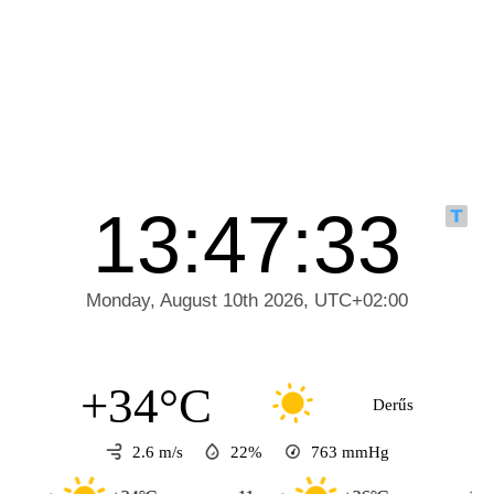
+34°C
Derűs
2.6 m/s
22%
763
mmHg