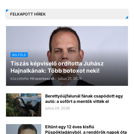
FELKAPOTT HÍREK
BELFÖLD
Tiszás képviselő ordította Juhász
Hajnalkának: Több botoxot neki!
közzétette
Hírszerkesztő
-
július 21, 2026
Berettyóújfalunál fának csapódott egy
autó: a sofőrt a mentők vitték el
július 24, 2026
Eltűnt egy 12 éves kisfiú
Püspökladányból, a rendőrök napok óta