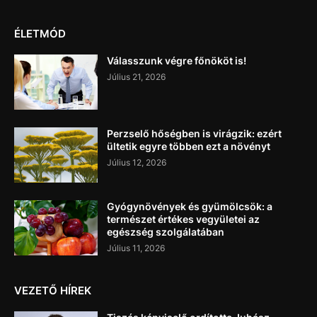
ÉLETMÓD
Válasszunk végre főnököt is!
Július 21, 2026
Perzselő hőségben is virágzik: ezért
ültetik egyre többen ezt a növényt
Július 12, 2026
Gyógynövények és gyümölcsök: a
természet értékes vegyületei az
egészség szolgálatában
Július 11, 2026
VEZETŐ HÍREK