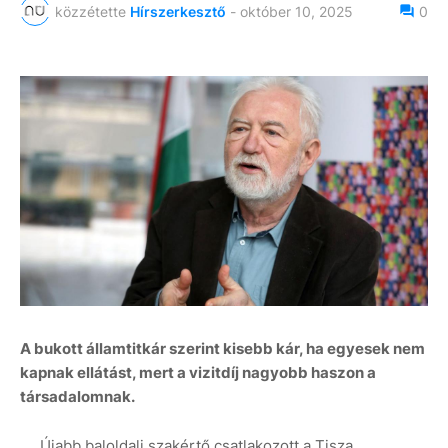
közzétette
Hírszerkesztő
-
október 10, 2025
0
A bukott államtitkár szerint kisebb kár, ha egyesek nem
kapnak ellátást, mert a vizitdíj nagyobb haszon a
társadalomnak.
Újabb baloldali szakértő csatlakozott a Tisza