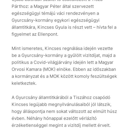
Párthoz: a Magyar Péter által szervezett
egészségügyi témájú váci rendezvényen a
Gyurcsány-kormány egykori egészségügyi
államtitkára, Kincses Gyula is részt vett – hívta fel a
figyelmet az Ellenpont.
Mint ismeretes, Kincses regnálása idején vezette
be a Gyurcsány-kormány a gyűlölt vizitdíjat, majd a
politikus a Covid-világjárvány idején lett a Magyar
Orvosi Kamara (MOK) elnöke. Ebben az időszakban
a kormányzat és a MOK között komoly feszültségek
keletkeztek.
A Gyurcsány államtitkárából a Tiszához csapódó
Kincses legújabb megnyilvánulásaiból jól látszik,
hogy álláspontja nem sokat változott az elmúlt húsz
évben. Néhány hónappal ezelőtt vérlázító
érzéketlenséggel megint a vizitdíj mellett érvelt.