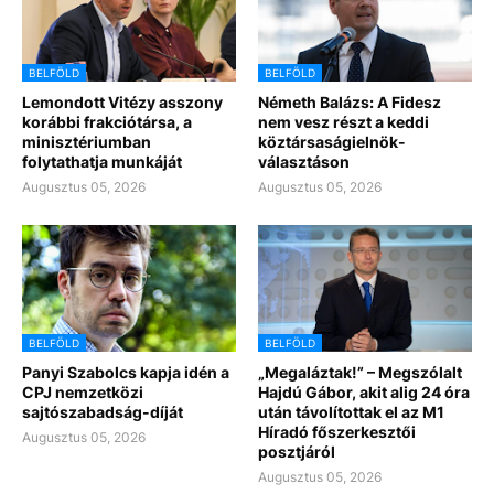
BELFÖLD
BELFÖLD
Lemondott Vitézy asszony
Németh Balázs: A Fidesz
korábbi frakciótársa, a
nem vesz részt a keddi
minisztériumban
köztársaságielnök-
folytathatja munkáját
választáson
Augusztus 05, 2026
Augusztus 05, 2026
BELFÖLD
BELFÖLD
Panyi Szabolcs kapja idén a
„Megaláztak!” – Megszólalt
CPJ nemzetközi
Hajdú Gábor, akit alig 24 óra
sajtószabadság-díját
után távolítottak el az M1
Híradó főszerkesztői
Augusztus 05, 2026
posztjáról
Augusztus 05, 2026