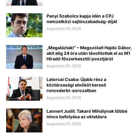
Panyi Szabolcs kapja idén a CPJ
nemzetközi sajtószabadság-díját
Augusztus 05, 2026
„Megaláztak!” – Megszólalt Hajdú Gábor,
akit alig 24 óra után távolítottak el az M1
Híradó főszerkesztői posztjáról
Augusztus 05, 2026
Latorcai Csaba: Újabb rész a
köztársasági elnököt kereső
roncsderbi-sorozatban
Augusztus 05, 2026
Lannert Judit: Takaró Mihálynak többé
nincs befolyása az oktatásra
Augusztus 05, 2026