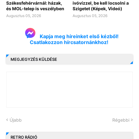
Székesfehérvárnál: házak,
ivóvízzel, be kell locsolni a
és MOL-telep is veszélyben
Szigetet (Képek, Videó)
Augusztus 05, 2026
Augusztus 05, 2026
Kapja meg híreinket első kézből!
Csatlakozzon hírcsatornánkhoz!
MEGJEGYZÉS KÜLDÉSE
Újabb
Régebbi
RETRO RÁDIÓ