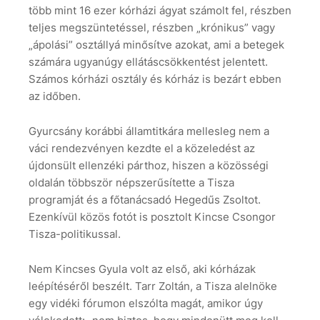
több mint 16 ezer kórházi ágyat számolt fel, részben
teljes megszüntetéssel, részben „krónikus” vagy
„ápolási” osztállyá minősítve azokat, ami a betegek
számára ugyanúgy ellátáscsökkentést jelentett.
Számos kórházi osztály és kórház is bezárt ebben
az időben.
Gyurcsány korábbi államtitkára mellesleg nem a
váci rendezvényen kezdte el a közeledést az
újdonsült ellenzéki párthoz, hiszen a közösségi
oldalán többször népszerűsítette a Tisza
programját és a főtanácsadó Hegedűs Zsoltot.
Ezenkívül közös fotót is posztolt Kincse Csongor
Tisza-politikussal.
Nem Kincses Gyula volt az első, aki kórházak
leépítéséről beszélt. Tarr Zoltán, a Tisza alelnöke
egy vidéki fórumon elszólta magát, amikor úgy