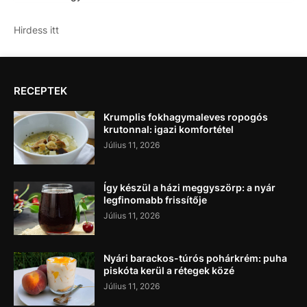
Hirdess itt
RECEPTEK
Krumplis fokhagymaleves ropogós
krutonnal: igazi komfortétel
Július 11, 2026
Így készül a házi meggyszörp: a nyár
legfinomabb frissítője
Július 11, 2026
Nyári barackos-túrós pohárkrém: puha
piskóta kerül a rétegek közé
Július 11, 2026