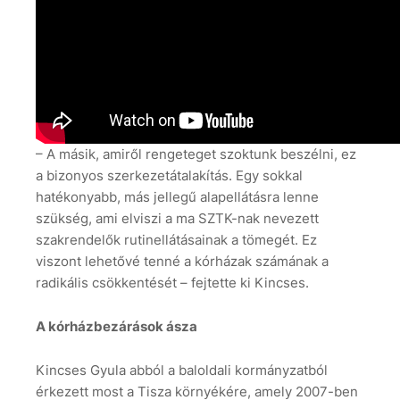
– A másik, amiről rengeteget szoktunk beszélni, ez
a bizonyos szerkezetátalakítás. Egy sokkal
hatékonyabb, más jellegű alapellátásra lenne
szükség, ami elviszi a ma SZTK-nak nevezett
szakrendelők rutinellátásainak a tömegét. Ez
viszont lehetővé tenné a kórházak számának a
radikális csökkentését – fejtette ki Kincses.
A kórházbezárások ásza
Kincses Gyula abból a baloldali kormányzatból
érkezett most a Tisza környékére, amely 2007-ben