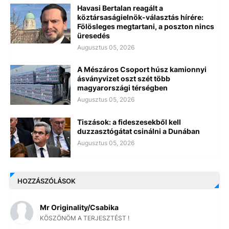
Havasi Bertalan reagált a
köztársaságielnök-választás hírére:
Fölösleges megtartani, a poszton nincs
üresedés
Augusztus 05, 2026
A Mészáros Csoport húsz kamionnyi
ásványvizet oszt szét több
magyarországi térségben
Augusztus 05, 2026
Tiszások: a fideszesekből kell
duzzasztógátat csinálni a Dunában
Augusztus 05, 2026
HOZZÁSZÓLÁSOK
Mr Originality/Csabika
KÖSZÖNÖM A TERJESZTÉST !