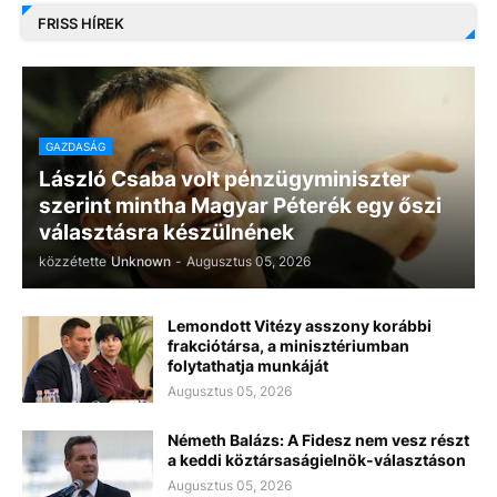
FRISS HÍREK
GAZDASÁG
László Csaba volt pénzügyminiszter
szerint mintha Magyar Péterék egy őszi
választásra készülnének
közzétette
Unknown
-
Augusztus 05, 2026
Lemondott Vitézy asszony korábbi
frakciótársa, a minisztériumban
folytathatja munkáját
Augusztus 05, 2026
Németh Balázs: A Fidesz nem vesz részt
a keddi köztársaságielnök-választáson
Augusztus 05, 2026