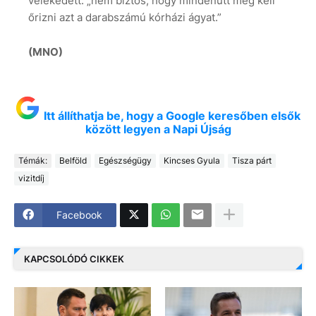
vélekedett: „nem biztos, hogy mindenütt meg kell
őrizni azt a darabszámú kórházi ágyat.”
(MNO)
Itt állíthatja be, hogy a Google keresőben elsők
között legyen a Napi Újság
Témák:
Belföld
Egészségügy
Kincses Gyula
Tisza párt
vizitdíj
Facebook
KAPCSOLÓDÓ CIKKEK