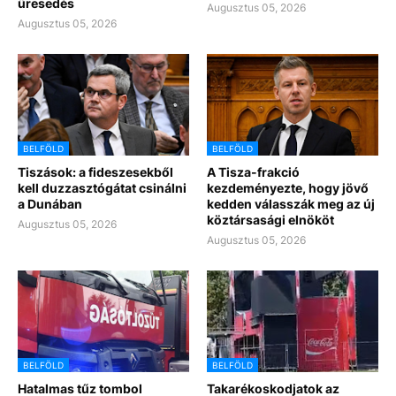
üresedés
Augusztus 05, 2026
Augusztus 05, 2026
BELFÖLD
BELFÖLD
Tiszások: a fideszesekből
A Tisza-frakció
kell duzzasztógátat csinálni
kezdeményezte, hogy jövő
a Dunában
kedden válasszák meg az új
köztársasági elnököt
Augusztus 05, 2026
Augusztus 05, 2026
BELFÖLD
BELFÖLD
Hatalmas tűz tombol
Takarékoskodjatok az