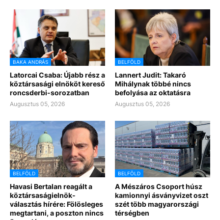
BAKA ANDRÁS
BELFÖLD
Latorcai Csaba: Újabb rész a
Lannert Judit: Takaró
köztársasági elnököt kereső
Mihálynak többé nincs
roncsderbi-sorozatban
befolyása az oktatásra
Augusztus 05, 2026
Augusztus 05, 2026
BELFÖLD
BELFÖLD
Havasi Bertalan reagált a
A Mészáros Csoport húsz
köztársaságielnök-
kamionnyi ásványvizet oszt
választás hírére: Fölösleges
szét több magyarországi
megtartani, a poszton nincs
térségben