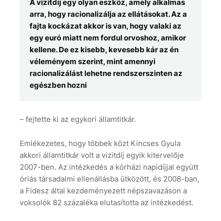
A vizitdíj egy olyan eszköz, amely alkalmas
arra, hogy racionalizálja az ellátásokat. Az a
fajta kockázat akkor is van, hogy valaki az
egy euró miatt nem fordul orvoshoz, amikor
kellene. De ez kisebb, kevesebb kár az én
véleményem szerint, mint amennyi
racionalizálást lehetne rendszerszinten az
egészben hozni
– fejtette ki az egykori államtitkár.
Emlékezetes, hogy többek közt Kincses Gyula
akkori államtitkár volt a vizitdíj egyik kitervelője
2007-ben. Az intézkedés a kórházi napidíjjal együtt
óriás társadalmi ellenállásba ütközött, és 2008-ban,
a Fidesz által kezdeményezett népszavazáson a
voksolók 82 százaléka elutasította az intézkedést.