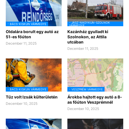
- JÁSZ-NAGYKUN-SZOLNOK
- BÁCS-KISKUN VÁRMEGYE
VÁRMEGYE
Oldalára borult egy autó az
Kazánház gyulladt ki
51-es főúton
Szolnokon, az Attila
utcában
December 11, 2025
December 11, 2025
- BÁCS-KISKUN VÁRMEGYE
- VESZPRÉM VÁRMEGYE
Tűz volt Izsák külterületén
Árokba hajtott egy autó a 8-
as főúton Veszprémnél
December 10, 2025
December 10, 2025