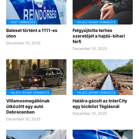
- PEST VÁRMEGYE
- HAJDÚ-BIHAR VÁRMEGYE
Baleset történt a 1111-es
Felgyújtotta terhes
úton
szeretőjét a hajdú-bihari
férfi
December 10, 2025
December 10, 2025
- HAJDÚ-BIHAR VÁRMEGYE
- HAJDÚ-BIHAR VÁRMEGYE
Villamosmegállónak
Halálra gázolt az InterCity
ütközött egy autó
egy biciklist Téglásnál
Debrecenben
December 10, 2025
December 10, 2025