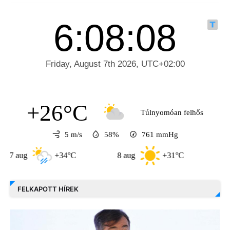
+26°C
Túlnyomóan felhős
5 m/s
58%
761
mmHg
ug
+34°C
8 aug
+31°C
9 aug
FELKAPOTT HÍREK