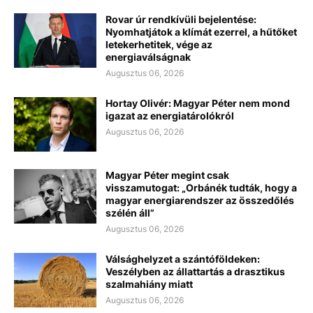
Rovar úr rendkívüli bejelentése:
Nyomhatjátok a klímát ezerrel, a hűtőket
letekerhetitek, vége az
energiaválságnak
Augusztus 06, 2026
Hortay Olivér: Magyar Péter nem mond
igazat az energiatárolókról
Augusztus 06, 2026
Magyar Péter megint csak
visszamutogat: „Orbánék tudták, hogy a
magyar energiarendszer az összedőlés
szélén áll”
Augusztus 06, 2026
Válsághelyzet a szántóföldeken:
Veszélyben az állattartás a drasztikus
szalmahiány miatt
Augusztus 06, 2026