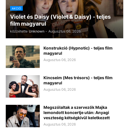
AKCIÓ
Violet és Daisy (Violet & Daisy) - teljes
film magyarul
közzétette
Unknown
-
Augusztus 06, 2026
Konstrukció (Hypnotic) - teljes film
magyarul
Augusztus 06, 2026
Kincseim (Mes trésors) - teljes film
magyarul
Augusztus 06, 2026
Megszólaltak a szervezők Majka
lemondott koncertje után: Anyagi
veszteség kétségkívül keletkezett
Augusztus 06, 2026