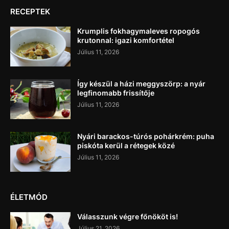
RECEPTEK
Krumplis fokhagymaleves ropogós
krutonnal: igazi komfortétel
Július 11, 2026
Így készül a házi meggyszörp: a nyár
legfinomabb frissítője
Július 11, 2026
Nyári barackos-túrós pohárkrém: puha
piskóta kerül a rétegek közé
Július 11, 2026
ÉLETMÓD
Válasszunk végre főnököt is!
Július 21, 2026