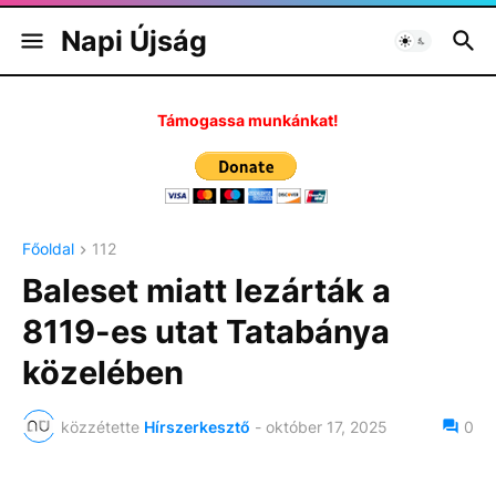
Napi Újság
Támogassa munkánkat!
Főoldal
112
Baleset miatt lezárták a
8119-es utat Tatabánya
közelében
közzétette
Hírszerkesztő
-
október 17, 2025
0