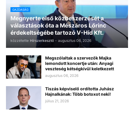
GAZDASÁG
Megnyerte első közbeszerzését a
választások óta a Mészáros Lőrinc
érdekeltségébe tartozó V-Híd Kft.
közzétette
Hírszerkesztő
-
augusztus 06, 2026
Megszólaltak a szervezők Majka
lemondott koncertje után: Anyagi
veszteség kétségkívül keletkezett
augusztus 06, 2026
Tiszás képviselő ordította Juhász
Hajnalkának: Több botoxot neki!
július 21, 2026