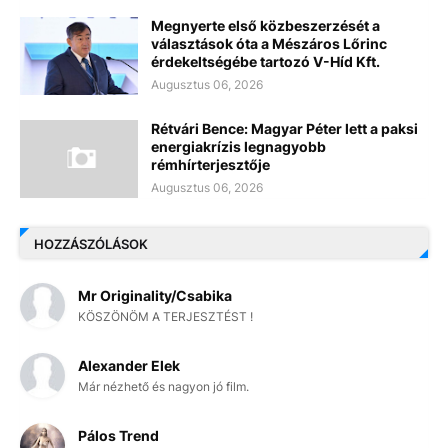
Megnyerte első közbeszerzését a
választások óta a Mészáros Lőrinc
érdekeltségébe tartozó V-Híd Kft.
Augusztus 06, 2026
Rétvári Bence: Magyar Péter lett a paksi
energiakrízis legnagyobb
rémhírterjesztője
Augusztus 06, 2026
HOZZÁSZÓLÁSOK
Mr Originality/Csabika
KÖSZÖNÖM A TERJESZTÉST !
Alexander Elek
Már nézhető és nagyon jó film.
Pálos Trend