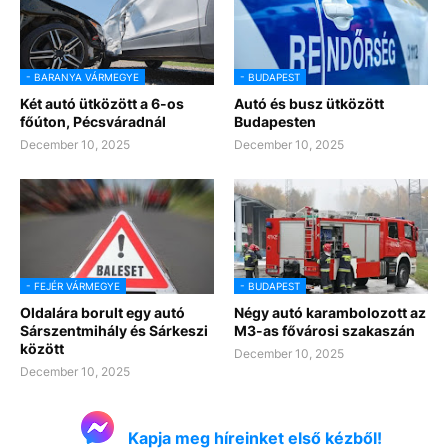
- BARANYA VÁRMEGYE
- BUDAPEST
Két autó ütközött a 6-os
Autó és busz ütközött
főúton, Pécsváradnál
Budapesten
December 10, 2025
December 10, 2025
- FEJÉR VÁRMEGYE
- BUDAPEST
Oldalára borult egy autó
Négy autó karambolozott az
Sárszentmihály és Sárkeszi
M3-as fővárosi szakaszán
között
December 10, 2025
December 10, 2025
Kapja meg híreinket első kézből!