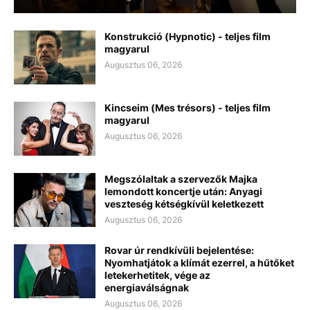
Konstrukció (Hypnotic) - teljes film
magyarul
Augusztus 06, 2026
Kincseim (Mes trésors) - teljes film
magyarul
Augusztus 06, 2026
Megszólaltak a szervezők Majka
lemondott koncertje után: Anyagi
veszteség kétségkívül keletkezett
Augusztus 06, 2026
Rovar úr rendkívüli bejelentése:
Nyomhatjátok a klímát ezerrel, a hűtőket
letekerhetitek, vége az
energiaválságnak
Augusztus 06, 2026