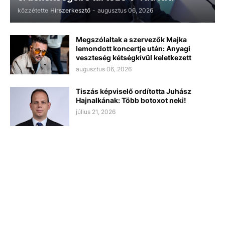
közzétette
Hírszerkesztő
-
augusztus 06, 2026
Megszólaltak a szervezők Majka
lemondott koncertje után: Anyagi
veszteség kétségkívül keletkezett
augusztus 06, 2026
Tiszás képviselő ordította Juhász
Hajnalkának: Több botoxot neki!
július 21, 2026