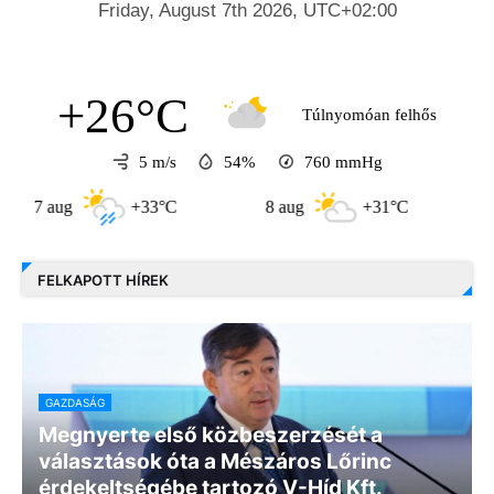
+26°C
Túlnyomóan felhős
5 m/s
54%
760
mmHg
 aug
+33°C
8 aug
+31°C
9 aug
FELKAPOTT HÍREK
GAZDASÁG
Megnyerte első közbeszerzését a
választások óta a Mészáros Lőrinc
érdekeltségébe tartozó V-Híd Kft.