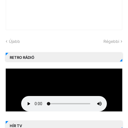
Újabb
Régebbi
RETRO RÁDIÓ
HÍR TV