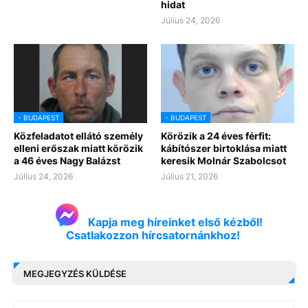
hidat
Július 24, 2026
- BUDAPEST
- BUDAPEST
Közfeladatot ellátó személy
Körözik a 24 éves férfit:
elleni erőszak miatt körözik
kábítószer birtoklása miatt
a 46 éves Nagy Balázst
keresik Molnár Szabolcsot
Július 24, 2026
Július 21, 2026
Kapja meg híreinket első kézből!
Csatlakozzon hírcsatornánkhoz!
MEGJEGYZÉS KÜLDÉSE