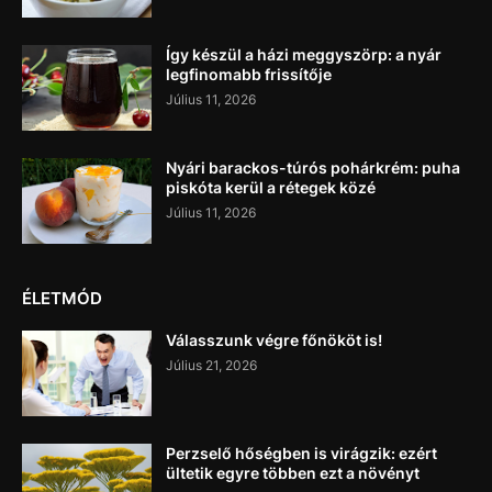
Így készül a házi meggyszörp: a nyár
legfinomabb frissítője
Július 11, 2026
Nyári barackos-túrós pohárkrém: puha
piskóta kerül a rétegek közé
Július 11, 2026
ÉLETMÓD
Válasszunk végre főnököt is!
Július 21, 2026
Perzselő hőségben is virágzik: ezért
ültetik egyre többen ezt a növényt