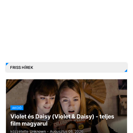
FRISS HÍREK
AKCIÓ
Violet és Daisy (Violet & Daisy) - teljes
film magyarul
közzétette
Unknown
-
Augusztus 06, 2026