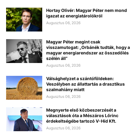
Hortay Olivér: Magyar Péter nem mond
igazat az energiatárolókról
Augusztus 06, 2026
Magyar Péter megint csak
visszamutogat: „Orbánék tudták, hogy a
magyar energiarendszer az összedőlés
szélén áll”
Augusztus 06, 2026
Válsághelyzet a szántóföldeken:
Veszélyben az állattartás a drasztikus
szalmahiány miatt
Augusztus 06, 2026
Megnyerte első közbeszerzését a
választások óta a Mészáros Lőrinc
érdekeltségébe tartozó V-Híd Kft.
Augusztus 06, 2026