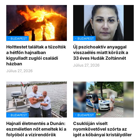
- BUDAPEST
- BUDAPEST
Holttestet találtak a tűzoltók
Új pszichoaktív anyaggal
a hétfőn hajnalban
visszaélés miatt körözik a
kigyulladt zuglói családi
33 éves Hudák Zoltánnét
házban
Július 27, 2026
Július 27, 2026
- BUDAPEST
- BUDAPEST
Hajnali életmentés a Dunán:
Csuklóján viselt
eszméletlen nőt emeltek ki a
nyomkövetővel szórta az
folyóból a vízirendőrök
igét a kőbányai kristálydíler