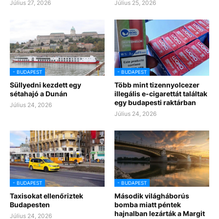
Július 27, 2026
Július 25, 2026
- BUDAPEST
- BUDAPEST
Süllyedni kezdett egy
Több mint tizennyolcezer
sétahajó a Dunán
illegális e-cigarettát találtak
egy budapesti raktárban
Július 24, 2026
Július 24, 2026
- BUDAPEST
- BUDAPEST
Taxisokat ellenőriztek
Második világháborús
Budapesten
bomba miatt péntek
hajnalban lezárták a Margit
Július 24, 2026