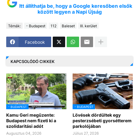
Itt állíthatja be, hogy a Google keresőben elsők
között legyen a Napi Újság
Témák:
- Budapest
112
Baleset
III. kerület
Facebook
KAPCSOLÓDÓ CIKKEK
- BUDAPEST
- BUDAPEST
Kamu Geri megüzente:
Lövések dördültek egy
Budapest nem fizeti ki a
pesterzsébeti gyorsétterem
szolidaritási adót
parkolójában
Augusztus 04, 2026
Július 27, 2026