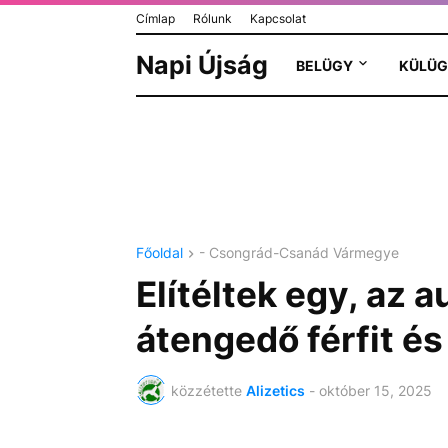
Címlap
Rólunk
Kapcsolat
Napi Újság
BELÜGY
KÜLÜG
Főoldal
- Csongrád-Csanád Vármegye
Elítéltek egy, az 
átengedő férfit és
közzétette
Alizetics
-
október 15, 2025