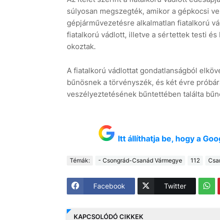
súlyosan megszegték, amikor a gépkocsi veze
gépjárművezetésre alkalmatlan fiatalkorú vá
fiatalkorú vádlott, illetve a sértettek testi é
okoztak.
A fiatalkorú vádlottat gondatlanságból elköv
bűnösnek a törvényszék, és két évre próbára
veszélyeztetésének bűntettében találta bűn
Itt állíthatja be, hogy a G
Témák:
- Csongrád-Csanád Vármegye
112
Csa
Facebook
Twitter
KAPCSOLÓDÓ CIKKEK