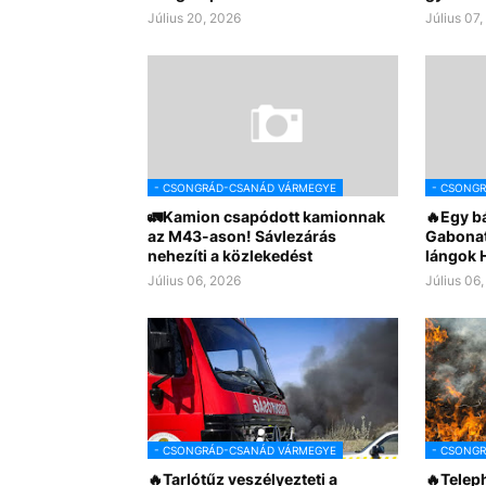
Július 20, 2026
Július 07
- CSONGRÁD-CSANÁD VÁRMEGYE
- CSONG
🚛Kamion csapódott kamionnak
🔥Egy bá
az M43-ason! Sávlezárás
Gabonatá
nehezíti a közlekedést
lángok 
Július 06, 2026
Július 06
- CSONGRÁD-CSANÁD VÁRMEGYE
- CSONG
🔥Tarlótűz veszélyezteti a
🔥Teleph