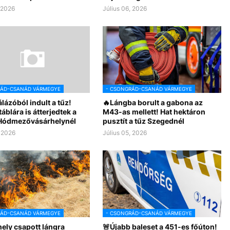
, 2026
Július 06, 2026
RÁD-CSANÁD VÁRMEGYE
- CSONGRÁD-CSANÁD VÁRMEGYE
lázóból indult a tűz!
🔥Lángba borult a gabona az
blára is átterjedtek a
M43-as mellett! Hat hektáron
Hódmezővásárhelynél
pusztít a tűz Szegednél
, 2026
Július 05, 2026
RÁD-CSANÁD VÁRMEGYE
- CSONGRÁD-CSANÁD VÁRMEGYE
ely csapott lángra
🚨Újabb baleset a 451-es főúton!