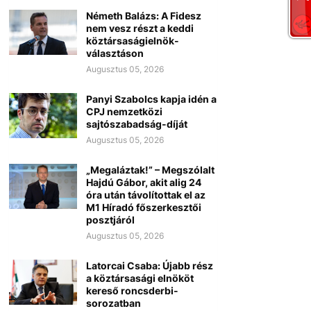
Németh Balázs: A Fidesz
nem vesz részt a keddi
köztársaságielnök-
választáson
Augusztus 05, 2026
Panyi Szabolcs kapja idén a
CPJ nemzetközi
sajtószabadság-díját
Augusztus 05, 2026
„Megaláztak!” – Megszólalt
Hajdú Gábor, akit alig 24
óra után távolítottak el az
M1 Híradó főszerkesztői
posztjáról
Augusztus 05, 2026
Latorcai Csaba: Újabb rész
a köztársasági elnököt
kereső roncsderbi-
sorozatban