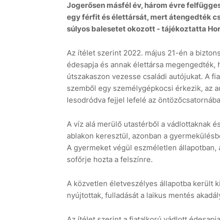
Jogerősen másfél év, három évre felfügge
egy férfit és élettársát, mert átengedték c
súlyos balesetet okozott - tájékoztatta Ho
Az ítélet szerint 2022. május 21-én a bizt
édesapja és annak élettársa megengedték, 
útszakaszon vezesse családi autójukat. A fia
szemből egy személygépkocsi érkezik, az aut
lesodródva fejjel lefelé az öntözőcsatornába
A víz alá merülő utastérből a vádlottaknak és
ablakon keresztül, azonban a gyermekülésbe
A gyermeket végül eszméletlen állapotban, a
sofőrje hozta a felszínre.
A közvetlen életveszélyes állapotba került 
nyújtottak, fulladását a laikus mentés akadá
Az ítélet szerint a fiatalkorú vádlott édesap