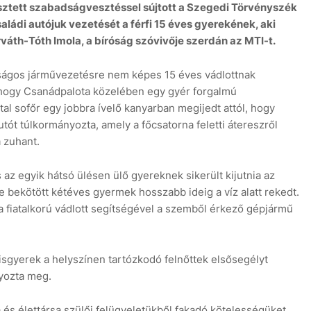
sztett szabadságvesztéssel sújtott a Szegedi Törvényszék
saládi autójuk vezetését a férfi 15 éves gyerekének, aki
rváth-Tóth Imola, a bíróság szóvivője szerdán az MTI-t.
onságos járművezetésre nem képes 15 éves vádlottnak
hogy Csanádpalota közelében egy gyér forgalmú
tal sofőr egy jobbra ívelő kanyarban megijedt attól, hogy
ót túlkormányozta, amely a főcsatorna feletti átereszről
 zuhant.
 az egyik hátsó ülésen ülő gyereknek sikerült kijutnia az
 bekötött kétéves gyermek hosszabb ideig a víz alatt rekedt.
 fiatalkorú vádlott segítségével a szemből érkező gépjármű
kisgyerek a helyszínen tartózkodó felnőttek elsősegélyt
lyozta meg.
ja és élettársa szülői felügyeletükből fakadó kötelességüket