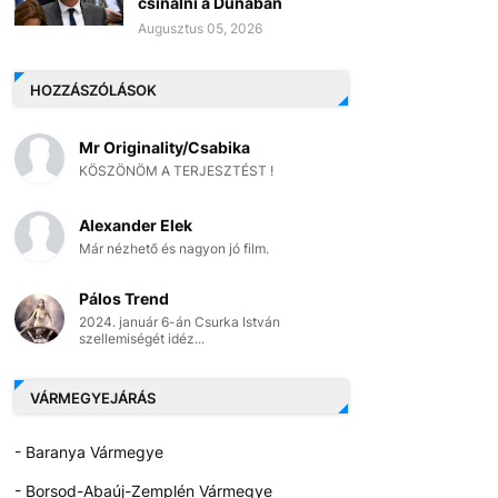
csinálni a Dunában
Augusztus 05, 2026
HOZZÁSZÓLÁSOK
Mr Originality/Csabika
KÖSZÖNÖM A TERJESZTÉST !
Alexander Elek
Már nézhető és nagyon jó film.
Pálos Trend
2024. január 6-án Csurka István
szellemiségét idéz...
VÁRMEGYEJÁRÁS
- Baranya Vármegye
- Borsod-Abaúj-Zemplén Vármegye