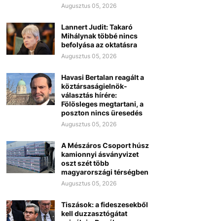
Augusztus 05, 2026
Lannert Judit: Takaró
Mihálynak többé nincs
befolyása az oktatásra
Augusztus 05, 2026
Havasi Bertalan reagált a
köztársaságielnök-
választás hírére:
Fölösleges megtartani, a
poszton nincs üresedés
Augusztus 05, 2026
A Mészáros Csoport húsz
kamionnyi ásványvizet
oszt szét több
magyarországi térségben
Augusztus 05, 2026
Tiszások: a fideszesekből
kell duzzasztógátat