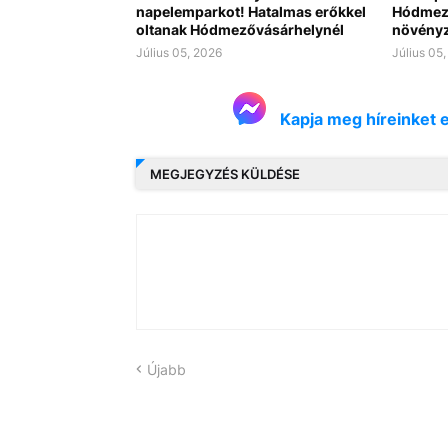
napelemparkot! Hatalmas erőkkel
Hódmező
oltanak Hódmezővásárhelynél
növényze
Július 05, 2026
Július 05
Kapja meg híreinket 
MEGJEGYZÉS KÜLDÉSE
Újabb