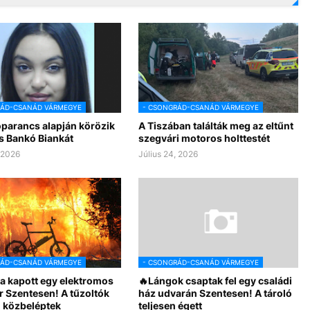
RÁD-CSANÁD VÁRMEGYE
- CSONGRÁD-CSANÁD VÁRMEGYE
óparancs alapján körözik
A Tiszában találták meg az eltűnt
s Bankó Biankát
szegvári motoros holttestét
, 2026
Július 24, 2026
RÁD-CSANÁD VÁRMEGYE
- CSONGRÁD-CSANÁD VÁRMEGYE
a kapott egy elektromos
🔥Lángok csaptak fel egy családi
r Szentesen! A tűzoltók
ház udvarán Szentesen! A tároló
 közbeléptek
teljesen égett