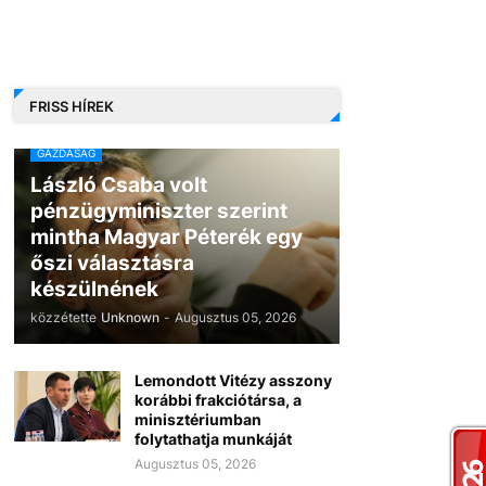
FRISS HÍREK
GAZDASÁG
László Csaba volt
pénzügyminiszter szerint
mintha Magyar Péterék egy
őszi választásra
készülnének
közzétette
Unknown
-
Augusztus 05, 2026
Lemondott Vitézy asszony
korábbi frakciótársa, a
minisztériumban
folytathatja munkáját
Augusztus 05, 2026