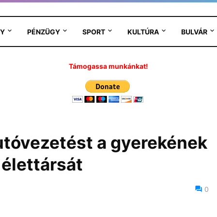
Y
PÉNZÜGY
SPORT
KULTÚRA
BULVÁR
Támogassa munkánkat!
autóvezetést a gyerekének
 élettársát
0