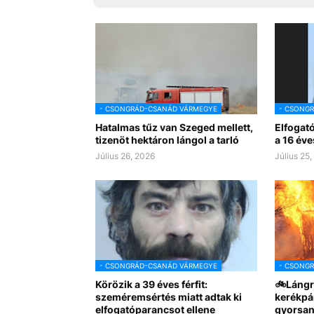
- CSONGRÁD-CSANÁD VÁRMEGYE
- CSONG
Hatalmas tűz van Szeged mellett,
Elfogat
tizenöt hektáron lángol a tarló
a 16 éve
Július 26, 2026
Július 25
- CSONGRÁD-CSANÁD VÁRMEGYE
- CSONG
Körözik a 39 éves férfit:
🚲Lángr
szeméremsértés miatt adtak ki
kerékpá
elfogatóparancsot ellene
gyorsan