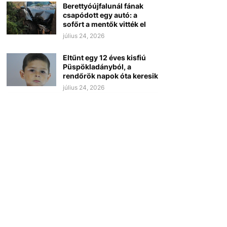
Berettyóújfalunál fának
csapódott egy autó: a
sofőrt a mentők vitték el
július 24, 2026
Eltűnt egy 12 éves kisfiú
Püspökladányból, a
rendőrök napok óta keresik
július 24, 2026