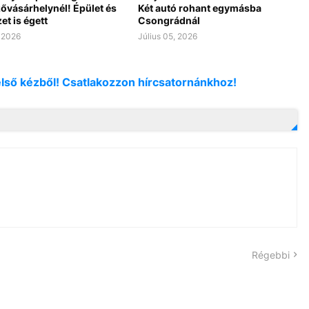
vásárhelynél! Épület és
Két autó rohant egymásba
t is égett
Csongrádnál
, 2026
Július 05, 2026
első kézből! Csatlakozzon hírcsatornánkhoz!
Régebbi