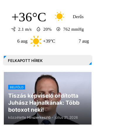
+36°C
Derűs
2.1 m/s
20%
762
mmHg
6 aug
+39°C
7 aug
+32°C
8 au
FELKAPOTT HÍREK
BELFÖLD
Tiszás képviselő ordította
Juhász Hajnalkának: Több
botoxot neki!
közzétette
Hírszerkesztő
-
július 21, 2026