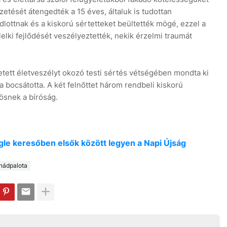
tését átengedték a 15 éves, általuk is tudottan
dlottnak és a kiskorú sértetteket beültették mögé, ezzel a
s lelki fejlődését veszélyeztették, nekik érzelmi traumát
etett életveszélyt okozó testi sértés vétségében mondta ki
 bocsátotta. A két felnőttet három rendbeli kiskorú
ösnek a bíróság.
oogle keresőben elsők között legyen a Napi Újság
nádpalota