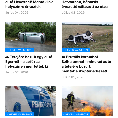
autó Hevesnél! Mentők is a
Hatvanban, háborús
helyszínre érkeztek
övezetté változott az utca
Július 04, 2026
Július 03, 2026
- HEVES VÁRMEGYE
- HEVES VÁRMEGYE
🚗 Tetejére borult egy autó
🚁 Brutális karambol
Egernél – a sofőrt a
Szihalomnál – mindkét autó
helyszínen mentették ki
a tetejére borult,
mentőhelikopter érkezett
Július 02, 2026
Július 02, 2026
- HEVES VÁRMEGYE
- HEVES VÁRMEGYE