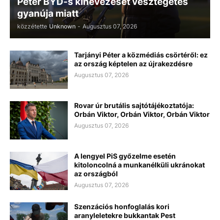
Péter BYD-s kinevezését vesztegetés
gyanúja miatt
közzétette
Unknown
-
Augusztus 07, 2026
Tarjányi Péter a közmédiás csörtéről: ez
az ország képtelen az újrakezdésre
Augusztus 07, 2026
Rovar úr brutális sajtótájékoztatója:
Orbán Viktor, Orbán Viktor, Orbán Viktor
Augusztus 07, 2026
A lengyel PiS győzelme esetén
kitoloncolná a munkanélküli ukránokat
az országból
Augusztus 07, 2026
Szenzációs honfoglalás kori
aranyleletekre bukkantak Pest