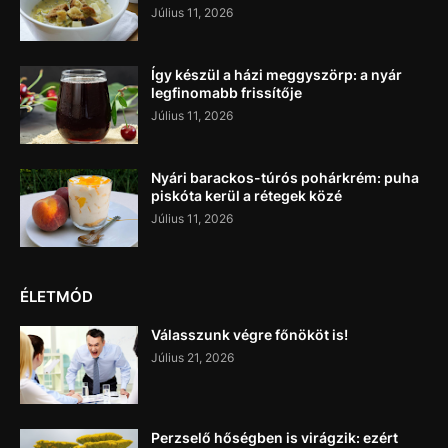
Július 11, 2026
Így készül a házi meggyszörp: a nyár
legfinomabb frissítője
Július 11, 2026
Nyári barackos-túrós pohárkrém: puha
piskóta kerül a rétegek közé
Július 11, 2026
ÉLETMÓD
Válasszunk végre főnököt is!
Július 21, 2026
Perzselő hőségben is virágzik: ezért