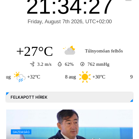
+27°C
Túlnyomóan felhős
3.2 m/s
62%
762
mmHg
+32°C
8 aug
+30°C
9 aug
FELKAPOTT HÍREK
GAZDASÁG