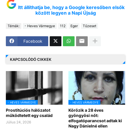
Itt állíthatja be, hogy a Google keresőben elsők
között legyen a Napi Újság
Témák:
- Heves Vármegye
112
Eger
Tűzeset
Facebook
KAPCSOLÓDÓ CIKKEK
- HEVES VÁRMEGYE
- HEVES VÁRMEGYE
Prostitúciós hálózatot
Körözik a 28 éves
működtetett egy család
gyöngyösi nőt:
elfogatóparancsot adtak ki
Július 24, 2026
Nagy Dánielné ellen