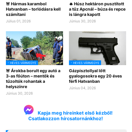
🚨 Hármas karambol
🔥 Húsz hektáron pusztított
Hatvanban – torlódásra kell
a tűz Apcnál – búza és repce
számítani
is lángra kapott
Július 01, 2026
Június 30, 2026
- HEVES VÁRMEGYE
- HEVES VÁRMEGYE
🚨 Árokba borult egy autó a
Gázpisztollyal lőtt
3-as főúton – mentők és
gyalogosokra egy 20 éves
tűzoltók rohantak a
férfi Hatvanban
helyszínre
Június 04, 2026
Június 30, 2026
Kapja meg híreinket első kézből!
Csatlakozzon hírcsatornánkhoz!