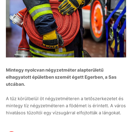
Mintegy nyolcvan négyzetméter alapterületű
elhagyatott épületben szemét égett Egerben, a Sas
utcában.
A tűz körülbelül öt négyzetméteren a tetőszerkezetet és
mintegy tíz négyzetméteren a födémet is érintett. A város
hivatásos tűzoltói egy vízsugárral elfojtották a lángokat.