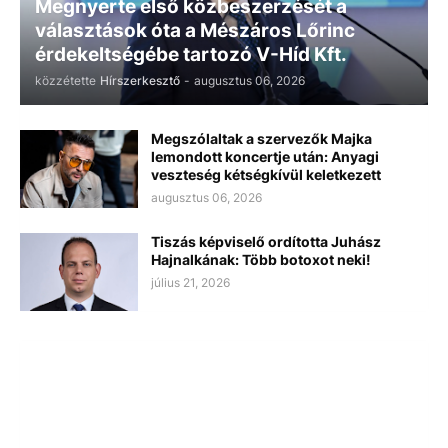
Megnyerte első közbeszerzését a
választások óta a Mészáros Lőrinc
érdekeltségébe tartozó V-Híd Kft.
közzétette
Hírszerkesztő
-
augusztus 06, 2026
Megszólaltak a szervezők Majka
lemondott koncertje után: Anyagi
veszteség kétségkívül keletkezett
augusztus 06, 2026
Tiszás képviselő ordította Juhász
Hajnalkának: Több botoxot neki!
július 21, 2026