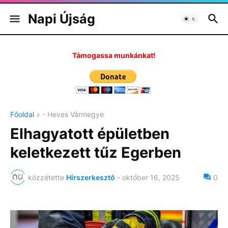
Napi Újság
Támogassa munkánkat!
Főoldal
- Heves Vármegye
Elhagyatott épületben
keletkezett tűz Egerben
közzétette
Hírszerkesztő
-
október 16, 2025
0