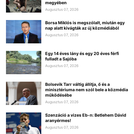
megyében
Augusztus 07, 2026
Borsa Miklós is megszólalt, miután egy
nap alatt kivágták az új közmédiából
Augusztus 07, 2026
Egy 14 éves lány és egy 20 éves férfi
fulladt a Sajóba
Augusztus 07, 2026
Bolsevik Tarr váltig állítja, ő és a
minisztériuma nem szól bele a közmédia
működésébe
Augusztus 07, 2026
Szenzáció a vizes Eb-n: Betlehem Dávid
aranyérmes!
Augusztus 07, 2026