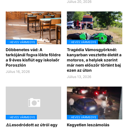
Július 20, 2026
- HEVES VÁRMEGYE
- HEVES VÁRMEGYE
Döbbenetes vád: A
Tragédia Vámosgyörknél:
tarkójánál fogva lökte földre
kanyarban vesztette életét a
a 9 éves kisfiút egy iskolaőr
motoros, a helyiek szerint
Poroszlón
már nem először történt baj
ezen az úton
Július 16, 2026
Július 13, 2026
- HEVES VÁRMEGYE
- HEVES VÁRMEGYE
⚠️Lesodródott az útról egy
Kegyetlen leszámolás