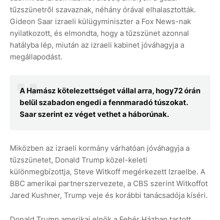
tűzszünetről szavaznak, néhány órával elhalasztották.
Gideon Saar izraeli külügyminiszter a Fox News-nak
nyilatkozott, és elmondta, hogy a tűzszünet azonnal
hatályba lép, miután az izraeli kabinet jóváhagyja a
megállapodást.
A Hamász kötelezettséget vállal arra, hogy72 órán
belül szabadon engedi a fennmaradó túszokat.
Saar szerint ez véget vethet a háborúnak.
Miközben az izraeli kormány várhatóan jóváhagyja a
tűzszünetet, Donald Trump közel-keleti
különmegbízottja, Steve Witkoff megérkezett Izraelbe. A
BBC amerikai partnerszervezete, a CBS szerint Witkoffot
Jared Kushner, Trump veje és korábbi tanácsadója kíséri.
Donald Trump amerikai elnök a Fehér Házban tartott