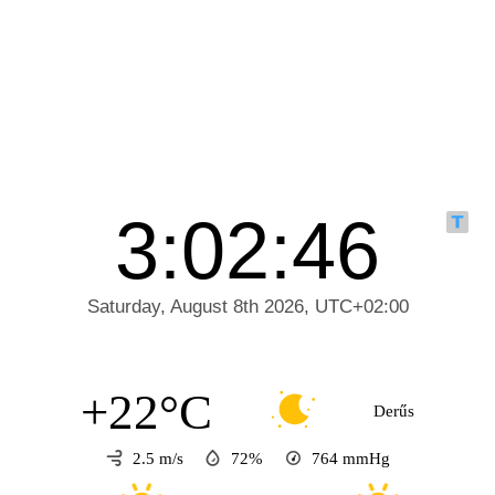
+22°C
Derűs
2.5 m/s
72%
764
mmHg