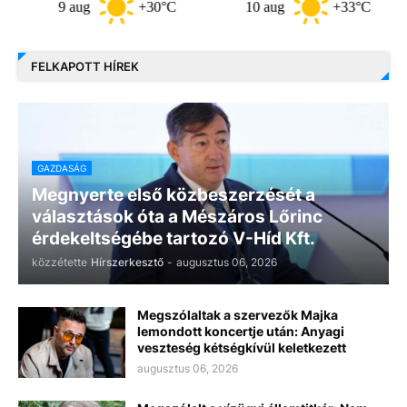
9 aug
+30°C
10 aug
+33°C
11
FELKAPOTT HÍREK
GAZDASÁG
Megnyerte első közbeszerzését a
választások óta a Mészáros Lőrinc
érdekeltségébe tartozó V-Híd Kft.
közzétette
Hírszerkesztő
-
augusztus 06, 2026
Megszólaltak a szervezők Majka
lemondott koncertje után: Anyagi
veszteség kétségkívül keletkezett
augusztus 06, 2026