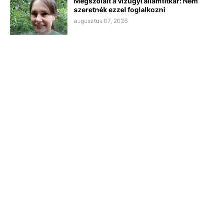
Megszólalt a vízügyi államtitkár: Nem
szeretnék ezzel foglalkozni
augusztus 07, 2026