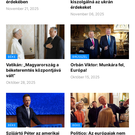
érdekében
kiszolgálná az ukrán
érdekeket
November 21, 2025
November 06, 2025
BÉKE
BRÜSSZEL
Vatikán: „Magyarország a
Orbán Viktor: Munkára fel,
béketeremtés központjává
Európa!
vált”
Október 15, 2025
Október 28, 2025
BÉKE
BÉKE
Szijjártó Péter az amerikai
Politico: Az európaiak nem