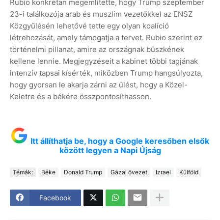
Rubio konkrétan megemlítette, hogy Trump szeptember
23-i találkozója arab és muszlim vezetőkkel az ENSZ
Közgyűlésén lehetővé tette egy olyan koalíció
létrehozását, amely támogatja a tervet. Rubio szerint ez
történelmi pillanat, amire az országnak büszkének
kellene lennie. Megjegyzéseit a kabinet többi tagjának
intenzív tapsai kísérték, miközben Trump hangsúlyozta,
hogy gyorsan le akarja zárni az ülést, hogy a Közel-
Keletre és a békére összpontosíthasson.
Itt állíthatja be, hogy a Google keresőben elsők
között legyen a Napi Újság
Témák:
Béke
Donald Trump
Gázai övezet
Izrael
Külföld
Facebook