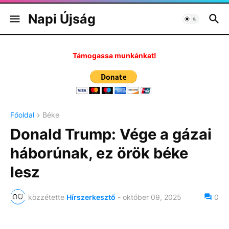
Napi Újság
Támogassa munkánkat!
Főoldal
Béke
Donald Trump: Vége a gázai
háborúnak, ez örök béke
lesz
közzétette
Hírszerkesztő
-
október 09, 2025
0