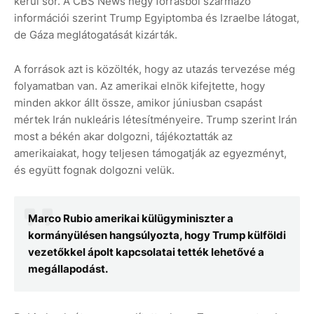
kerül sor. A CBS News négy forrásból származó
információi szerint Trump Egyiptomba és Izraelbe látogat,
de Gáza meglátogatását kizárták.
A források azt is közölték, hogy az utazás tervezése még
folyamatban van. Az amerikai elnök kifejtette, hogy
minden akkor állt össze, amikor júniusban csapást
mértek Irán nukleáris létesítményeire. Trump szerint Irán
most a békén akar dolgozni, tájékoztatták az
amerikaiakat, hogy teljesen támogatják az egyezményt,
és együtt fognak dolgozni velük.
Marco Rubio amerikai külügyminiszter a
kormányülésen hangsúlyozta, hogy Trump külföldi
vezetőkkel ápolt kapcsolatai tették lehetővé a
megállapodást.