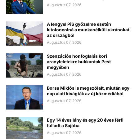
Augusztus 07, 2026
A lengyel PiS győzelme esetén
kitoloncolná a munkanélküli ukránokat
az országból
Augusztus 07, 2026
Szenzációs honfoglalás kori
aranyleletekre bukkantak Pest
megyében
Augusztus 07, 2026
Borsa Miklós is megszólalt, miután egy
nap alatt kivágták az új közmédiából
Augusztus 07, 2026
Egy 14 éves lány és egy 20 éves férfi
fulladt a Sajóba
Augusztus 07, 2026