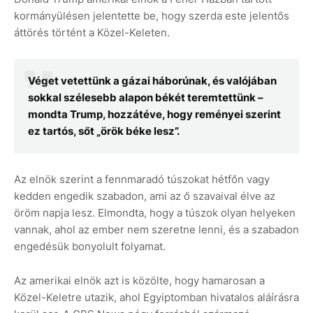
kormányülésen jelentette be, hogy szerda este jelentős
áttörés történt a Közel-Keleten.
Véget vetettünk a gázai háborúnak, és valójában
sokkal szélesebb alapon békét teremtettünk –
mondta Trump, hozzátéve, hogy reményei szerint
ez tartós, sőt „örök béke lesz”.
Az elnök szerint a fennmaradó túszokat hétfőn vagy
kedden engedik szabadon, ami az ő szavaival élve az
öröm napja lesz. Elmondta, hogy a túszok olyan helyeken
vannak, ahol az ember nem szeretne lenni, és a szabadon
engedésük bonyolult folyamat.
Az amerikai elnök azt is közölte, hogy hamarosan a
Közel-Keletre utazik, ahol Egyiptomban hivatalos aláírásra