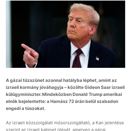
A gázai tűzszünet azonnal hatályba léphet, amint az
izraeli kormány jóváhagyja – közölte Gideon Saar izraeli
külügyminiszter. Mindeközben Donald Trump amerikai
elnök bejelentette: a Hamász 72 órán belül szabadon
engedi a túszokat.
Az izraeli közszolgálati műsorszolgáltató, a Kan jelentése
szerint az izraeli kabinet ülését, amelyen a gázai