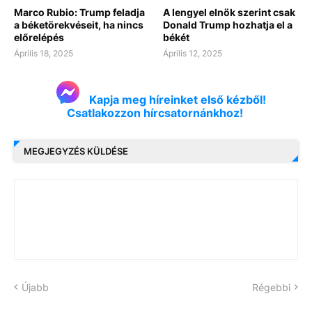
Marco Rubio: Trump feladja
A lengyel elnök szerint csak
a béketörekvéseit, ha nincs
Donald Trump hozhatja el a
előrelépés
békét
Április 18, 2025
Április 12, 2025
Kapja meg híreinket első kézből!
Csatlakozzon hírcsatornánkhoz!
MEGJEGYZÉS KÜLDÉSE
Újabb
Régebbi