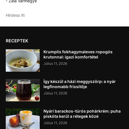
- Zala Vármegye
Hirdess itt
RECEPTEK
Krumplis fokhagymaleves ropogós
krutonnal: igazi komfortétel
Július 11, 2026
Így készül a házi meggyszörp: a nyár
legfinomabb frissítője
Július 11, 2026
Nyári barackos-túrós pohárkrém: puha
piskóta kerül a rétegek közé
Július 11, 2026