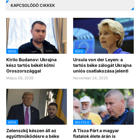
KAPCSOLÓDÓ CIKKEK
BÉKE
BÉKE
Kirilo Budanov: Ukrajna
Ursula von der Leyen: a
kész tartós békét kötni
tartós béke zálogát Ukrajna
Oroszországgal
uniós csatlakozása jelenti
Május 06, 2026
November 24, 2025
BÉKE
BELFÖLD
Zelenszkij készen áll az
A Tisza Párt a magyar
együttműködésre a béke
fiatalok élete árán is