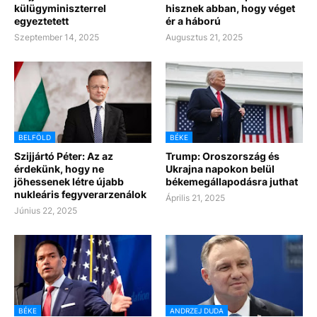
külügyminiszterrel
hisznek abban, hogy véget
egyeztetett
ér a háború
Szeptember 14, 2025
Augusztus 21, 2025
BELFÖLD
BÉKE
Szijjártó Péter: Az az
Trump: Oroszország és
érdekünk, hogy ne
Ukrajna napokon belül
jöhessenek létre újabb
békemegállapodásra juthat
nukleáris fegyverarzenálok
Április 21, 2025
Június 22, 2025
BÉKE
ANDRZEJ DUDA