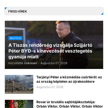
FRISS HÍREK
BELFÖLD
A Tiszás rendőrség vizsgálja Szijjártó
Péter BYD-s kinevezését vesztegetés
gyanúja miatt
közzétette
Unknown
-
Augusztus 07, 2026
Tarjányi Péter a közmédiás csörtéről: ez
az ország képtelen az újrakezdésre
Augusztus 07, 2026
Rovar úr brutális sajtótájékoztatója:
Orbán Viktor, Orbán Viktor, Orbán Viktor