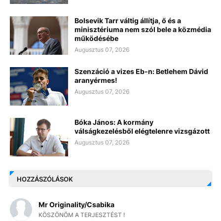
Bolsevik Tarr váltig állítja, ő és a
minisztériuma nem szól bele a közmédia
működésébe
Augusztus 07, 2026
Szenzáció a vizes Eb-n: Betlehem Dávid
aranyérmes!
Augusztus 07, 2026
Bóka János: A kormány
válságkezelésből elégtelenre vizsgázott
Augusztus 07, 2026
HOZZÁSZÓLÁSOK
Mr Originality/Csabika
KÖSZÖNÖM A TERJESZTÉST !