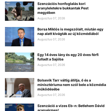
Szenzációs honfoglalás kori
aranyleletekre bukkantak Pest
megyében
Augusztus 07, 2026
Borsa Miklós is megszólalt, miután egy
nap alatt kivágták az új közmédiából
Augusztus 07, 2026
Egy 14 éves lány és egy 20 éves férfi
fulladt a Sajóba
Augusztus 07, 2026
Bolsevik Tarr váltig állítja, ő és a
minisztériuma nem szól bele a közmédia
működésébe
Augusztus 07, 2026
Szenzáció a vizes Eb-n: Betlehem Dávid
aranyérmes!