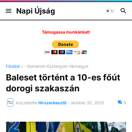
Napi Újság
Támogassa munkánkat!
Főoldal
- Komárom-Esztergom Vármegye
Baleset történt a 10-es főút
dorogi szakaszán
közzétette
Hírszerkesztő
-
október 20, 2025
0