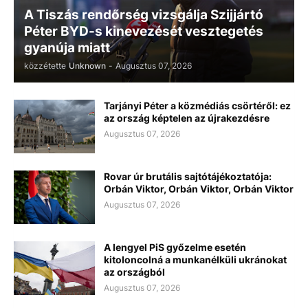
A Tiszás rendőrség vizsgálja Szijjártó
Péter BYD-s kinevezését vesztegetés
gyanúja miatt
közzétette
Unknown
-
Augusztus 07, 2026
Tarjányi Péter a közmédiás csörtéről: ez
az ország képtelen az újrakezdésre
Augusztus 07, 2026
Rovar úr brutális sajtótájékoztatója:
Orbán Viktor, Orbán Viktor, Orbán Viktor
Augusztus 07, 2026
A lengyel PiS győzelme esetén
kitoloncolná a munkanélküli ukránokat
az országból
Augusztus 07, 2026