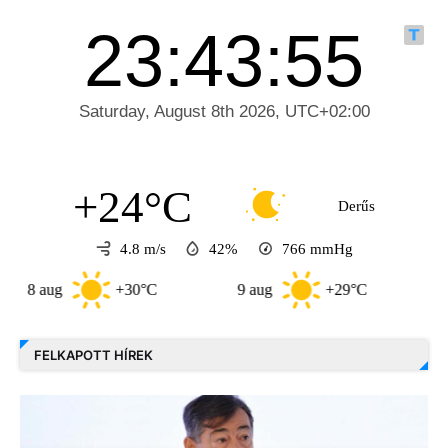
+24°C
Derűs
4.8 m/s
42%
766
mmHg
aug
+30°C
9 aug
+29°C
10 aug
FELKAPOTT HÍREK