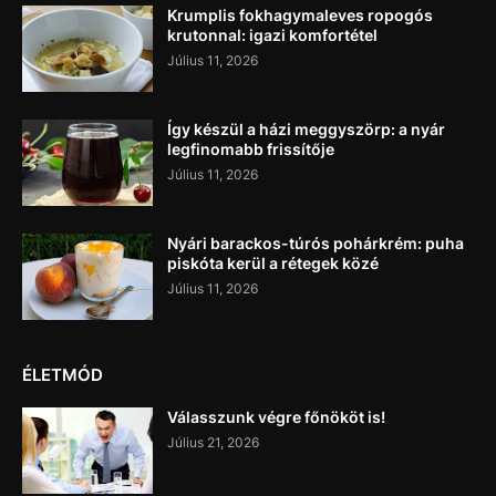
Krumplis fokhagymaleves ropogós
krutonnal: igazi komfortétel
Július 11, 2026
Így készül a házi meggyszörp: a nyár
legfinomabb frissítője
Július 11, 2026
Nyári barackos-túrós pohárkrém: puha
piskóta kerül a rétegek közé
Július 11, 2026
ÉLETMÓD
Válasszunk végre főnököt is!
Július 21, 2026