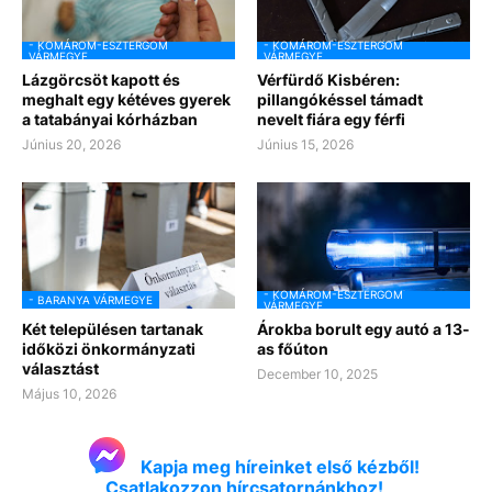
- KOMÁROM-ESZTERGOM
- KOMÁROM-ESZTERGOM
VÁRMEGYE
VÁRMEGYE
Lázgörcsöt kapott és
Vérfürdő Kisbéren:
meghalt egy kétéves gyerek
pillangókéssel támadt
a tatabányai kórházban
nevelt fiára egy férfi
Június 20, 2026
Június 15, 2026
- KOMÁROM-ESZTERGOM
- BARANYA VÁRMEGYE
VÁRMEGYE
Két településen tartanak
Árokba borult egy autó a 13-
időközi önkormányzati
as főúton
választást
December 10, 2025
Május 10, 2026
Kapja meg híreinket első kézből!
Csatlakozzon hírcsatornánkhoz!