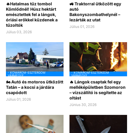
🔥Hatalmas tűz tombol
🚜 Traktorral ütközött egy
Kömlődnél! Húsz hektárt
autó
emésztettek fel a lángok,
Bakonyszombathelynél –
óriási erőkkel küzdenek a
lezárták az utat
tűzoltók
Július 01, 2026
Július 03, 2026
- KOMÁROM-ESZTERGOM
- KOMÁROM-ESZTERGOM
VÁRMEGYE
VÁRMEGYE
🏍️ Autó és motoros ütközött
🔥 Lángok csaptak fel egy
Tatán – a kocsi a járdára
melléképületben Szomoron
csapódott
– vízszállító is segítette az
oltást
Július 01, 2026
Június 30, 2026