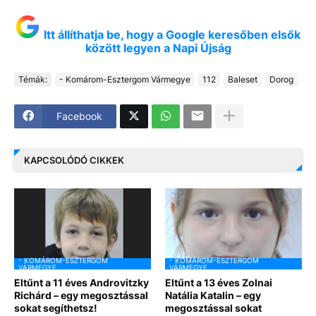
Itt állíthatja be, hogy a Google keresőben elsők
között legyen a Napi Újság
Témák:
- Komárom-Esztergom Vármegye
112
Baleset
Dorog
Facebook
KAPCSOLÓDÓ CIKKEK
- KOMÁROM-ESZTERGOM
- KOMÁROM-ESZTERGOM
VÁRMEGYE
VÁRMEGYE
Eltűnt a 11 éves Androvitzky
Eltűnt a 13 éves Zolnai
Richárd – egy megosztással
Natália Katalin – egy
sokat segíthetsz!
megosztással sokat