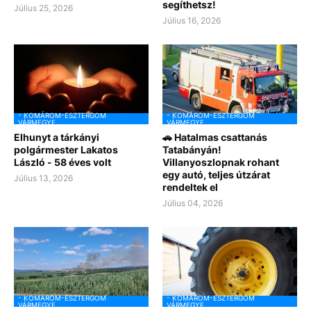
segíthetsz!
Július 25, 2026
Július 16, 2026
- KOMÁROM-ESZTERGOM
- KOMÁROM-ESZTERGOM
VÁRMEGYE
VÁRMEGYE
Elhunyt a tárkányi
🚗 Hatalmas csattanás
polgármester Lakatos
Tatabányán!
László - 58 éves volt
Villanyoszlopnak rohant
egy autó, teljes útzárat
Július 13, 2026
rendeltek el
Július 04, 2026
- KOMÁROM-ESZTERGOM
- KOMÁROM-ESZTERGOM
VÁRMEGYE
VÁRMEGYE