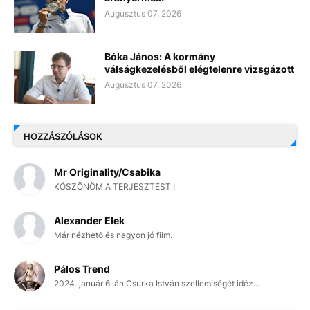
Augusztus 07, 2026
Bóka János: A kormány
válságkezelésből elégtelenre vizsgázott
Augusztus 07, 2026
HOZZÁSZÓLÁSOK
Mr Originality/Csabika
KÖSZÖNÖM A TERJESZTÉST !
Alexander Elek
Már nézhető és nagyon jó film.
Pálos Trend
2024. január 6-án Csurka István szellemiségét idéz...