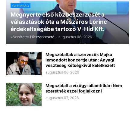
GAZDASÁG
Megnyerte első közbeszerzését a
választások óta a Mészáros Lőrinc
érdekeltségébe tartozó V-Híd Kft.
közzétette
Hírszerkesztő
-
augusztus 06, 2026
Megszólaltak a szervezők Majka
lemondott koncertje után: Anyagi
veszteség kétségkívül keletkezett
augusztus 06, 2026
Megszólalt a vízügyi államtitkár: Nem
szeretnék ezzel foglalkozni
augusztus 07, 2026