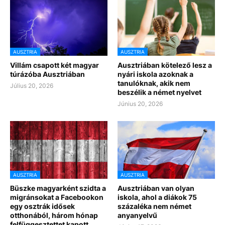
AUSZTRIA
AUSZTRIA
Villám csapott két magyar
Ausztriában kötelező lesz a
túrázóba Ausztriában
nyári iskola azoknak a
tanulóknak, akik nem
Július 20, 2026
beszélik a német nyelvet
Június 20, 2026
AUSZTRIA
AUSZTRIA
Büszke magyarként szidta a
Ausztriában van olyan
migránsokat a Facebookon
iskola, ahol a diákok 75
egy osztrák idősek
százaléka nem német
otthonából, három hónap
anyanyelvű
felfüggesztettet kapott