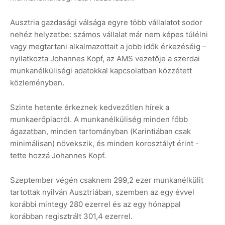
Ausztria gazdasági válsága egyre több vállalatot sodor
nehéz helyzetbe: számos vállalat már nem képes túlélni
vagy megtartani alkalmazottait a jobb idők érkezéséig –
nyilatkozta Johannes Kopf, az AMS vezetője a szerdai
munkanélküliségi adatokkal kapcsolatban közzétett
közleményben.
Szinte hetente érkeznek kedvezőtlen hírek a
munkaerőpiacról. A munkanélküliség minden főbb
ágazatban, minden tartományban (Karintiában csak
minimálisan) növekszik, és minden korosztályt érint -
tette hozzá Johannes Kopf.
Szeptember végén csaknem 299,2 ezer munkanélkülit
tartottak nyilván Ausztriában, szemben az egy évvel
korábbi mintegy 280 ezerrel és az egy hónappal
korábban regisztrált 301,4 ezerrel.