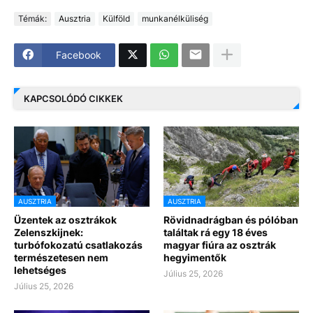
Témák:
Ausztria
Külföld
munkanélküliség
Facebook
KAPCSOLÓDÓ CIKKEK
AUSZTRIA
AUSZTRIA
Üzentek az osztrákok
Rövidnadrágban és pólóban
Zelenszkijnek:
találtak rá egy 18 éves
turbófokozatú csatlakozás
magyar fiúra az osztrák
természetesen nem
hegyimentők
lehetséges
Július 25, 2026
Július 25, 2026