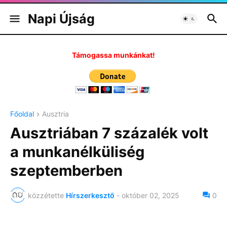
Napi Újság
Támogassa munkánkat!
Főoldal
Ausztria
Ausztriában 7 százalék volt
a munkanélküliség
szeptemberben
közzétette
Hírszerkesztő
-
október 02, 2025
0