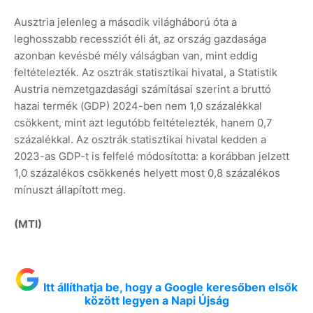
Ausztria jelenleg a második világháború óta a
leghosszabb recessziót éli át, az ország gazdasága
azonban kevésbé mély válságban van, mint eddig
feltételezték. Az osztrák statisztikai hivatal, a Statistik
Austria nemzetgazdasági számításai szerint a bruttó
hazai termék (GDP) 2024-ben nem 1,0 százalékkal
csökkent, mint azt legutóbb feltételezték, hanem 0,7
százalékkal. Az osztrák statisztikai hivatal kedden a
2023-as GDP-t is felfelé módosította: a korábban jelzett
1,0 százalékos csökkenés helyett most 0,8 százalékos
mínuszt állapított meg.
(MTI)
Itt állíthatja be, hogy a Google keresőben elsők
között legyen a Napi Újság