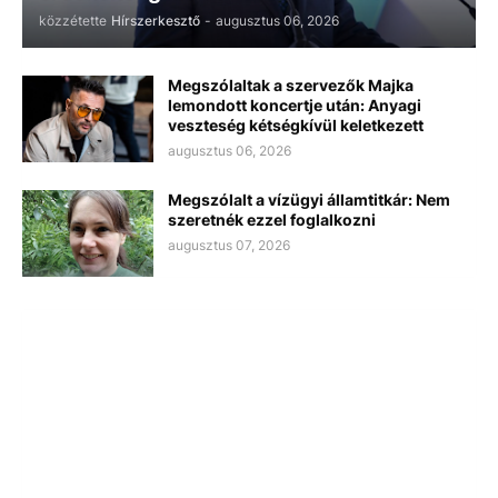
közzétette
Hírszerkesztő
-
augusztus 06, 2026
Megszólaltak a szervezők Majka
lemondott koncertje után: Anyagi
veszteség kétségkívül keletkezett
augusztus 06, 2026
Megszólalt a vízügyi államtitkár: Nem
szeretnék ezzel foglalkozni
augusztus 07, 2026