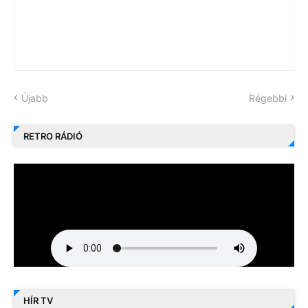
Újabb
Régebbi
RETRO RÁDIÓ
HÍR TV