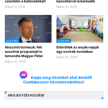
szüntetni a különadókat!
kancellárral ismerkedik
Május 21, 2026
Május 21, 2026
AUSZTRIA
AUSZTRIA
Abszolút burleszk: Két
Eltörölték az anyák napját
ausztriai programját is
egy osztrák óvodában
lemondta Magyar Péter
Május 10, 2026
Május 20, 2026
Kapja meg híreinket első kézből!
Csatlakozzon hírcsatornánkhoz!
MEGJEGYZÉS KÜLDÉSE