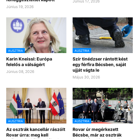
Június 17, 2026
Június 19, 2026
AUSZTRIA
AUSZTRIA
Karin Kneissl: Európa
Szír tinédzser rántott kést
felelős a válságért
egy férfira Bécsben, saját
ujját vágta le
Június 08, 2026
Május 30, 2026
AUSZTRIA
AUSZTRIA
Az osztrák kancellár rászólt
Rovar úr megérkezett
Rovar úrra: meg kell
Bécsbe, már az osztrák