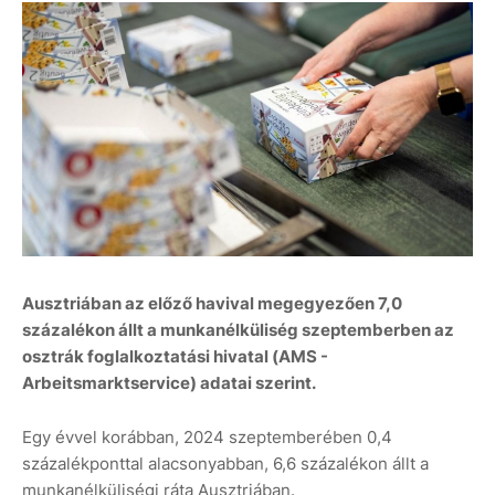
Ausztriában az előző havival megegyezően 7,0
százalékon állt a munkanélküliség szeptemberben az
osztrák foglalkoztatási hivatal (AMS -
Arbeitsmarktservice) adatai szerint.
Egy évvel korábban, 2024 szeptemberében 0,4
százalékponttal alacsonyabban, 6,6 százalékon állt a
munkanélküliségi ráta Ausztriában.