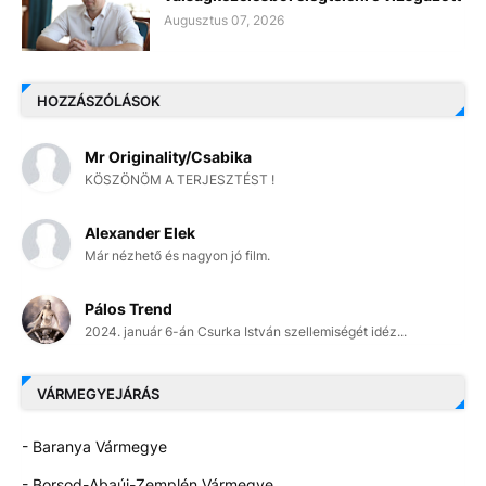
Augusztus 07, 2026
HOZZÁSZÓLÁSOK
Mr Originality/Csabika
KÖSZÖNÖM A TERJESZTÉST !
Alexander Elek
Már nézhető és nagyon jó film.
Pálos Trend
2024. január 6-án Csurka István szellemiségét idéz...
VÁRMEGYEJÁRÁS
- Baranya Vármegye
- Borsod-Abaúj-Zemplén Vármegye