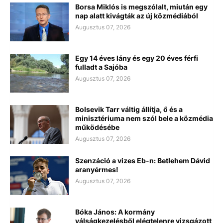
Borsa Miklós is megszólalt, miután egy
nap alatt kivágták az új közmédiából
Augusztus 07, 2026
Egy 14 éves lány és egy 20 éves férfi
fulladt a Sajóba
Augusztus 07, 2026
Bolsevik Tarr váltig állítja, ő és a
minisztériuma nem szól bele a közmédia
működésébe
Augusztus 07, 2026
Szenzáció a vizes Eb-n: Betlehem Dávid
aranyérmes!
Augusztus 07, 2026
Bóka János: A kormány
válságkezelésből elégtelenre vizsgázott