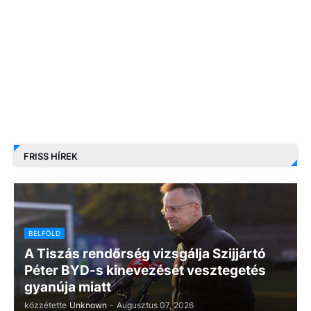
FRISS HÍREK
BELFÖLD
A Tiszás rendőrség vizsgálja Szijjártó
Péter BYD-s kinevezését vesztegetés
gyanúja miatt
közzétette
Unknown
-
Augusztus 07, 2026