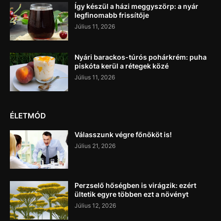
Így készül a házi meggyszörp: a nyár
legfinomabb frissítője
Július 11, 2026
Nyári barackos-túrós pohárkrém: puha
piskóta kerül a rétegek közé
Július 11, 2026
ÉLETMÓD
Válasszunk végre főnököt is!
Július 21, 2026
Perzselő hőségben is virágzik: ezért
ültetik egyre többen ezt a növényt
Július 12, 2026