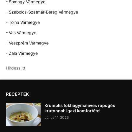
- Somogy Vármegye
- Szabolcs-Szatmár-Bereg Vármegye
- Tolna Vármegye
- Vas Vármegye
- Veszprém Vármegye
- Zala Vármegye
Hirdess itt
RECEPTEK
Krumplis fokhagymaleves ropogós
krutonnal: igazi komfortétel
Július 11, 2026