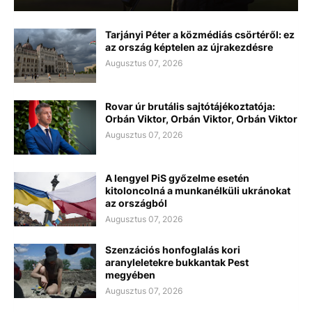
Tarjányi Péter a közmédiás csörtéről: ez
az ország képtelen az újrakezdésre
Augusztus 07, 2026
Rovar úr brutális sajtótájékoztatója:
Orbán Viktor, Orbán Viktor, Orbán Viktor
Augusztus 07, 2026
A lengyel PiS győzelme esetén
kitoloncolná a munkanélküli ukránokat
az országból
Augusztus 07, 2026
Szenzációs honfoglalás kori
aranyleletekre bukkantak Pest
megyében
Augusztus 07, 2026