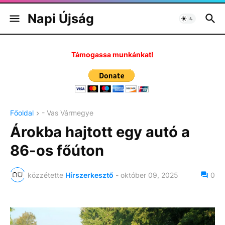
Napi Újság
Támogassa munkánkat!
Főoldal
- Vas Vármegye
Árokba hajtott egy autó a
86-os főúton
közzétette
Hírszerkesztő
-
október 09, 2025
0