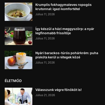
Krumplis fokhagymaleves ropogós
krutonnal: igazi komfortétel
Július 11, 2026
Így készül a házi meggyszörp: a nyár
legfinomabb frissítője
Július 11, 2026
Nyári barackos-túrós pohárkrém: puha
piskóta kerül a rétegek közé
Július 11, 2026
ÉLETMÓD
Válasszunk végre főnököt is!
Július 21, 2026