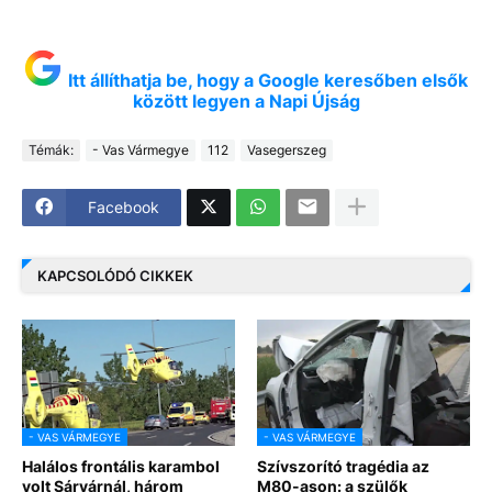
Itt állíthatja be, hogy a Google keresőben elsők
között legyen a Napi Újság
Témák:
- Vas Vármegye
112
Vasegerszeg
Facebook
KAPCSOLÓDÓ CIKKEK
- VAS VÁRMEGYE
- VAS VÁRMEGYE
Halálos frontális karambol
Szívszorító tragédia az
volt Sárvárnál, három
M80-ason: a szülők