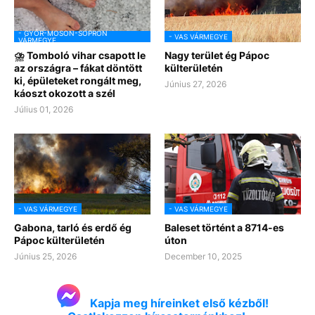
- GYŐR-MOSON-SOPRON
- VAS VÁRMEGYE
VÁRMEGYE
⛈️ Tomboló vihar csapott le
Nagy terület ég Pápoc
az országra – fákat döntött
külterületén
ki, épületeket rongált meg,
Június 27, 2026
káoszt okozott a szél
Július 01, 2026
- VAS VÁRMEGYE
- VAS VÁRMEGYE
Gabona, tarló és erdő ég
Baleset történt a 8714-es
Pápoc külterületén
úton
Június 25, 2026
December 10, 2025
Kapja meg híreinket első kézből!