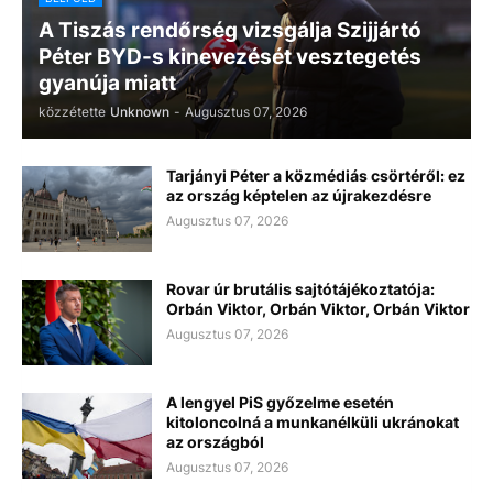
A Tiszás rendőrség vizsgálja Szijjártó
Péter BYD-s kinevezését vesztegetés
gyanúja miatt
közzétette
Unknown
-
Augusztus 07, 2026
Tarjányi Péter a közmédiás csörtéről: ez
az ország képtelen az újrakezdésre
Augusztus 07, 2026
Rovar úr brutális sajtótájékoztatója:
Orbán Viktor, Orbán Viktor, Orbán Viktor
Augusztus 07, 2026
A lengyel PiS győzelme esetén
kitoloncolná a munkanélküli ukránokat
az országból
Augusztus 07, 2026