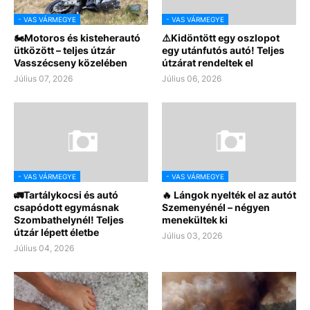
- VAS VÁRMEGYE
- VAS VÁRMEGYE
🏍️Motoros és kisteherautó
⚠️Kidöntött egy oszlopot
ütközött – teljes útzár
egy utánfutós autó! Teljes
Vasszécseny közelében
útzárat rendeltek el
Július 07, 2026
Július 06, 2026
- VAS VÁRMEGYE
- VAS VÁRMEGYE
🚛Tartálykocsi és autó
🔥 Lángok nyelték el az autót
csapódott egymásnak
Szemenyénél – négyen
Szombathelynél! Teljes
menekültek ki
útzár lépett életbe
Július 03, 2026
Július 04, 2026