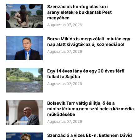
Szenzációs honfoglalás kori
aranyleletekre bukkantak Pest
megyében
Augusztus 07, 2026
Borsa Miklós is megszólalt, miután egy
nap alatt kivágták az új közmédiából
Augusztus 07, 2026
Egy 14 éves lány és egy 20 éves férfi
fulladt a Sajóba
Augusztus 07, 2026
Bolsevik Tarr váltig állítja, ő és a
minisztériuma nem szól bele a közmédia
működésébe
Augusztus 07, 2026
Szenzáció a vizes Eb-n: Betlehem Dávid