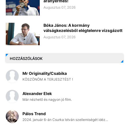
aranyérmes!
Augusztus 07, 2026
Bóka János: A kormány
válságkezelésből elégtelenre vizsgázott
Augusztus 07, 2026
HOZZÁSZÓLÁSOK
Mr Originality/Csabika
KÖSZÖNÖM A TERJESZTÉST !
Alexander Elek
Már nézhető és nagyon jó film.
Pálos Trend
2024. január 6-án Csurka István szellemiségét idéz...