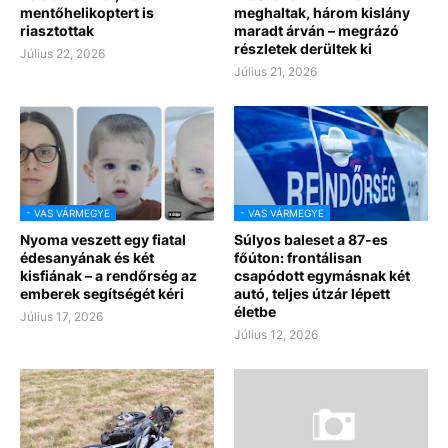
mentőhelikoptert is
meghaltak, három kislány
riasztottak
maradt árván – megrázó
részletek derültek ki
Július 22, 2026
Július 21, 2026
- VAS VÁRMEGYE
- VAS VÁRMEGYE
Nyoma veszett egy fiatal
Súlyos baleset a 87-es
édesanyának és két
főúton: frontálisan
kisfiának – a rendőrség az
csapódott egymásnak két
emberek segítségét kéri
autó, teljes útzár lépett
életbe
Július 17, 2026
Július 12, 2026