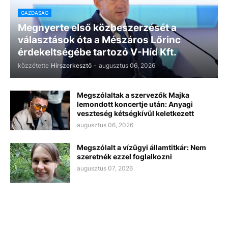
GAZDASÁG
Megnyerte első közbeszerzését a
választások óta a Mészáros Lőrinc
érdekeltségébe tartozó V-Híd Kft.
közzétette
Hírszerkesztő
-
augusztus 06, 2026
Megszólaltak a szervezők Majka
lemondott koncertje után: Anyagi
veszteség kétségkívül keletkezett
augusztus 06, 2026
Megszólalt a vízügyi államtitkár: Nem
szeretnék ezzel foglalkozni
augusztus 07, 2026