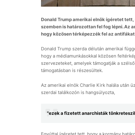
Donald Trump amerikai elnök ígéretet tett,
szemben is határozottan fel fog lépni. Az a
hogy közösen térképezzék fel az antifákat
Donald Trump szerda délután amerikai függet
hogy a médiamunkásokkal közösen feltérképe
szervezeteket, amelyek támogatják a szélső
támogatásban is részesültek.
Az amerikai elnök Charlie Kirk halála után ü
szerdai találkozón is hangsúlyozta,
"ezek a fizetett anarchisták tönkreteszi
Egyúttal ígéretet tett, hogy a kormány határo