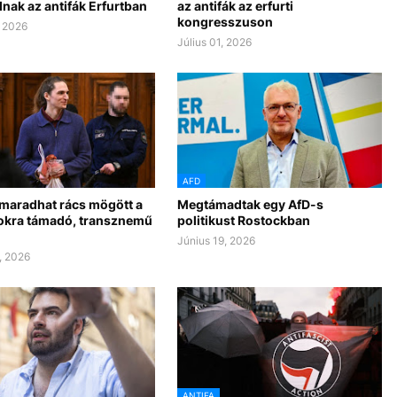
nak az antifák Erfurtban
az antifák az erfurti
kongresszuson
, 2026
Július 01, 2026
AFD
maradhat rács mögött a
Megtámadtak egy AfD-s
kra támadó, transznemű
politikust Rostockban
Június 19, 2026
, 2026
ANTIFA