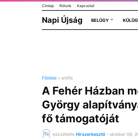
Címlap
Rólunk
Kapcsolat
Napi Újság
BELÜGY
KÜLÜG
Főoldal
antifa
A Fehér Házban m
György alapítványá
fő támogatóját
közzétette
Hírszerkesztő
-
október 09, 