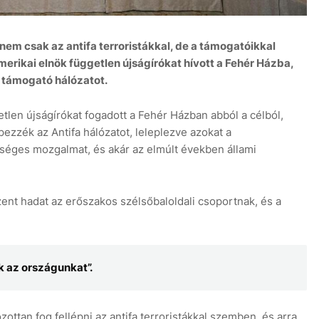
 nem csak az antifa terroristákkal, de a támogatóikkal
merikai elnök független újságírókat hívott a Fehér Házba,
 támogató hálózatot.
7 aug
len újságírókat fogadott a Fehér Házban abból a célból,
zzék az Antifa hálózatot, leleplezve azokat a
séges mozgalmat, és akár az elmúlt években állami
zent hadat az erőszakos szélsőbaloldali csoportnak, és a
k az országunkat”.
zottan fog fellépni az antifa terroristákkal szemben, és arra