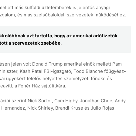
llett más külföldi üzletemberek is jelentős anyagi
ozgalom, és más szélsőbaloldali szervezetek működéséhez.
kkolóbbnak azt tartotta, hogy az amerikai adófizetők
jutott a szervezetek zsebébe.
etésen jelen volt Donald Trump amerikai elnök mellett Pam
miniszter, Kash Patel FBI-igazgató, Todd Blanche főügyész-
ikai ügyekért felelős helyettes személyzeti főnöke és
avitt, a Fehér Ház sajtótitkára.
ációi szerint Nick Sortor, Cam Higby, Jonathan Choe, Andy
Hernandez, Nick Shirley, Brandi Kruse és Julio Rojas