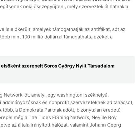
gítsenek neki összegyűjteni, mely szerveztek állhatnak a
e is előkerült, amelyek támogathatják az antifákat, sőt az
több mint 100 millió dollárral támogathatta ezeket a
 elsőként szerepelt Soros György Nyílt Társadalom
g Network-öt, amely „egy washingtoni székhelyű,
ali adományozóknak és nonprofit szervezeteknek ad tanácsot,
 több, a Demokrata Pártnak adott, bizonytalan eredetű
szerepel még a The Tides FIShing Network, Neville Roy
etve az általa irányított hálózat, valamint Johann Georg