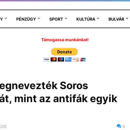
Y
PÉNZÜGY
SPORT
KULTÚRA
BULVÁR
Támogassa munkánkat!
egnevezték Soros
t, mint az antifák egyik
2025
0