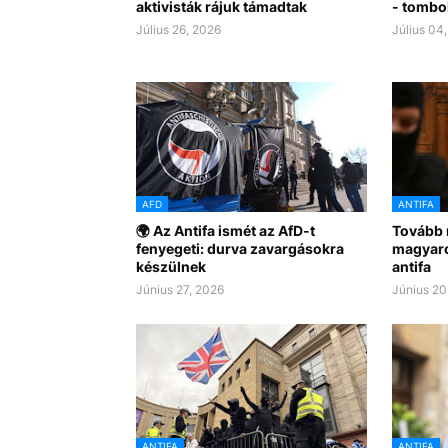
aktivisták rájuk támadtak
- tombol
Július 26, 2026
Július 04
AFD
ANTIFA
🌍 Az Antifa ismét az AfD-t
Tovább 
fenyegeti: durva zavargásokra
magyaro
készülnek
antifa
Június 27, 2026
Június 20
ANTIFA
ANTIFA