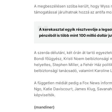
A megbeszélésen szóba került, hogy Wyss me
támogatással járulhatnak hozzá az antifa m
A kerekasztal egyik résztvevője a legso
pénzéből is több mint 100 millió dollár 
A szerda délutáni, két órán át tartó egyezt
Bondi főügyész, Kristi Noem belbiztonsági 
helyettes, Stephen Miller, a Fehér Ház polit
belbiztonsági tanácsadó, valamint Karoline Le
A független médiát pedig a Fox News inform
Ngo, Katie Daviscourt, James Klug, Savanah 
képviselték.
(mandiner)