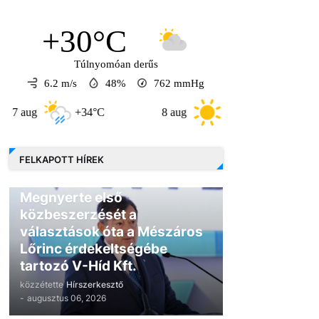
+30°C
Túlnyomóan derűs
6.2 m/s
48%
762
mmHg
+34°C
8 aug
+31°C
9 aug
FELKAPOTT HÍREK
GAZDASÁG
Megnyerte első
közbeszerzését a
választások óta a Mészáros
Lőrinc érdekeltségébe
tartozó V-Híd Kft.
közzétette
Hírszerkesztő
-
augusztus 06, 2026