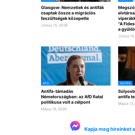
Glasgow: Nemzetiek és antifák
Megszóla
csaptak össze a migrációs
elvtársa
feszültségek közepette
viperákk
"A Fide
Június 15, 2026
a gyűlöl
Június 15
AFD
ANTIFA
Antifa-támadás
Súlyosb
Németországban: az AfD fiatal
antifa t
politikusa volt a célpont
Május 13,
Május 19, 2026
Kapja meg híreinket 