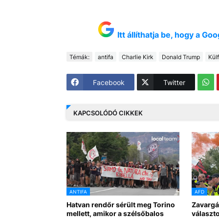
Itt állíthatja be, hogy a G
Témák:
antifa
Charlie Kirk
Donald Trump
Külf
Facebook
Twitter
KAPCSOLÓDÓ CIKKEK
ANTIFA
AFD
Hatvan rendőr sérült meg Torino
Zavargá
mellett, amikor a szélsőbalos
választo