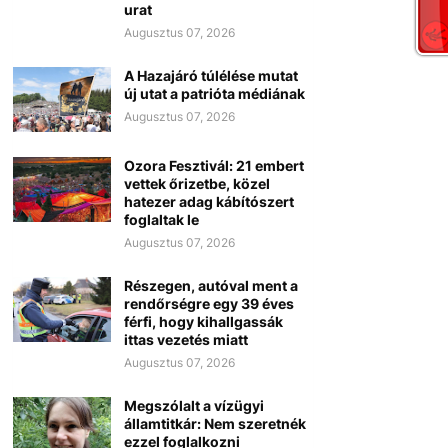
urat
Augusztus 07, 2026
A Hazajáró túlélése mutat
új utat a patrióta médiának
Augusztus 07, 2026
Ozora Fesztivál: 21 embert
vettek őrizetbe, közel
hatezer adag kábítószert
foglaltak le
Augusztus 07, 2026
Részegen, autóval ment a
rendőrségre egy 39 éves
férfi, hogy kihallgassák
ittas vezetés miatt
Augusztus 07, 2026
Megszólalt a vízügyi
államtitkár: Nem szeretnék
ezzel foglalkozni