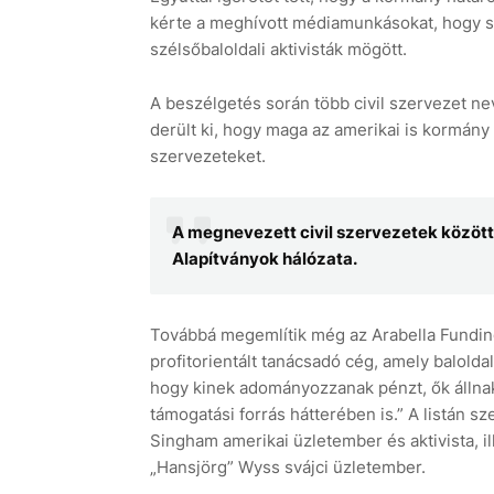
kérte a meghívott médiamunkásokat, hogy se
szélsőbaloldali aktivisták mögött.
A beszélgetés során több civil szervezet nev
derült ki, hogy maga az amerikai is kormány 
szervezeteket.
A megnevezett civil szervezetek között
Alapítványok hálózata.
Továbbá megemlítik még az Arabella Fundin
profitorientált tanácsadó cég, amely balold
hogy kinek adományozzanak pénzt, ők állnak
támogatási forrás hátterében is.” A listán 
Singham amerikai üzletember és aktivista, ill
„Hansjörg” Wyss svájci üzletember.