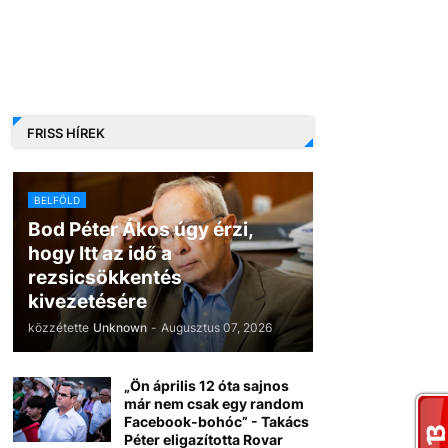
FRISS HÍREK
BELFÖLD
Bod Péter Ákos úgy érzi,
hogy Itt az idő a
rezsicsökkentés
kivezetésére
közzétette
Unknown
-
Augusztus 07, 2026
„Ön április 12 óta sajnos
már nem csak egy random
Facebook-bohóc” - Takács
Péter eligazította Rovar