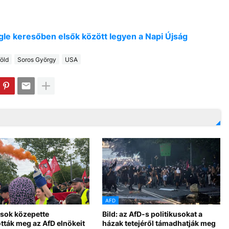
oogle keresőben elsők között legyen a Napi Újság
öld
Soros György
USA
AFD
sok közepette
Bild: az AfD-s politikusokat a
tták meg az AfD elnökeit
házak tetejéről támadhatják meg