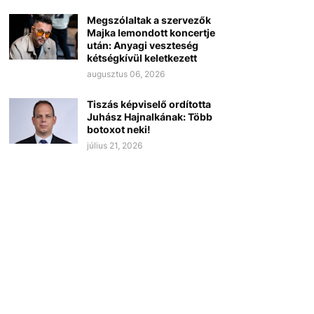
Megszólaltak a szervezők
Majka lemondott koncertje
után: Anyagi veszteség
kétségkívül keletkezett
augusztus 06, 2026
Tiszás képviselő ordította
Juhász Hajnalkának: Több
botoxot neki!
július 21, 2026