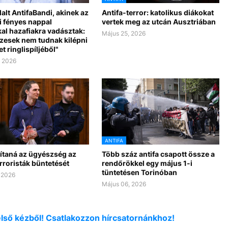
lt AntifaBandi, akinek az
Antifa-terror: katolikus diákokat
i fényes nappal
vertek meg az utcán Ausztriában
al hazafiakra vadásztak:
Május 25, 2026
szesek nem tudnak kilépni
et ringlispíljéből"
, 2026
ANTIFA
ítaná az ügyészség az
Több száz antifa csapott össze a
erroristák büntetését
rendőrökkel egy május 1-i
tüntetésen Torinóban
 2026
Május 06, 2026
első kézből! Csatlakozzon hírcsatornánkhoz!