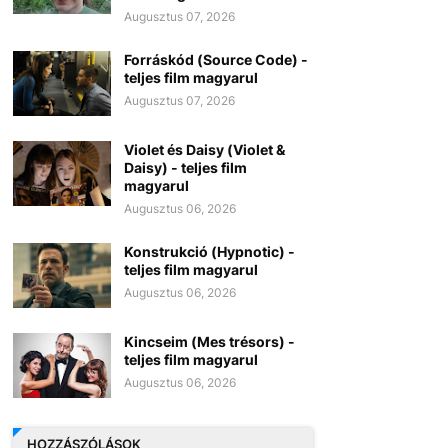
Augusztus 07, 2026
Forráskód (Source Code) -
teljes film magyarul
Augusztus 07, 2026
Violet és Daisy (Violet &
Daisy) - teljes film
magyarul
Augusztus 06, 2026
Konstrukció (Hypnotic) -
teljes film magyarul
Augusztus 06, 2026
Kincseim (Mes trésors) -
teljes film magyarul
Augusztus 06, 2026
HOZZÁSZÓLÁSOK