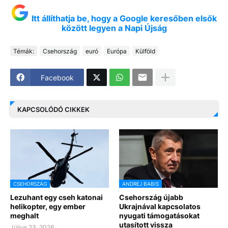
Itt állíthatja be, hogy a Google keresőben elsők
között legyen a Napi Újság
Témák:
Csehország
euró
Európa
Külföld
Facebook
KAPCSOLÓDÓ CIKKEK
CSEHORSZÁG
ANDREJ BABIS
Lezuhant egy cseh katonai
Csehország újabb
helikopter, egy ember
Ukrajnával kapcsolatos
meghalt
nyugati támogatásokat
utasított vissza
Július 23, 2026