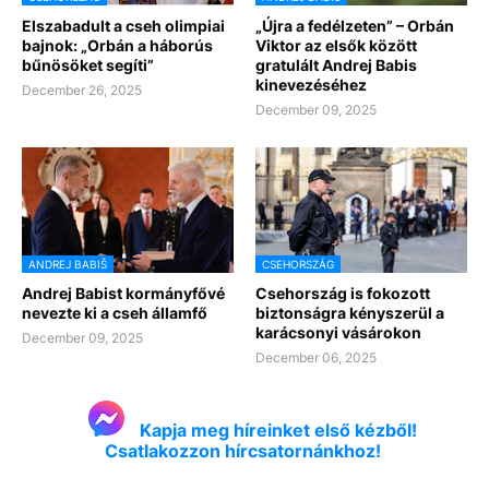
Elszabadult a cseh olimpiai
„Újra a fedélzeten” – Orbán
bajnok: „Orbán a háborús
Viktor az elsők között
bűnösöket segíti”
gratulált Andrej Babis
kinevezéséhez
December 26, 2025
December 09, 2025
ANDREJ BABIŠ
CSEHORSZÁG
Andrej Babist kormányfővé
Csehország is fokozott
nevezte ki a cseh államfő
biztonságra kényszerül a
karácsonyi vásárokon
December 09, 2025
December 06, 2025
Kapja meg híreinket első kézből!
Csatlakozzon hírcsatornánkhoz!