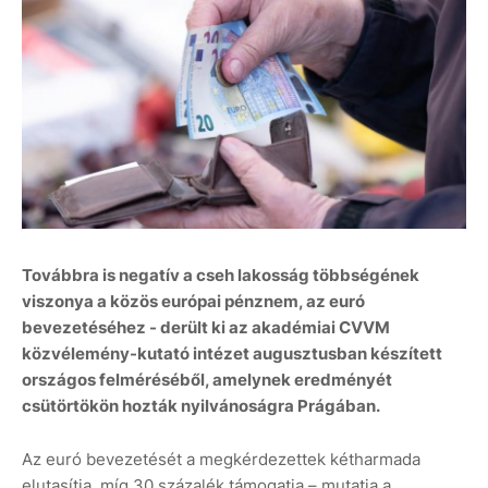
Továbbra is negatív a cseh lakosság többségének
viszonya a közös európai pénznem, az euró
bevezetéséhez - derült ki az akadémiai CVVM
közvélemény-kutató intézet augusztusban készített
országos felméréséből, amelynek eredményét
csütörtökön hozták nyilvánoságra Prágában.
Az euró bevezetését a megkérdezettek kétharmada
elutasítja, míg 30 százalék támogatja – mutatja a