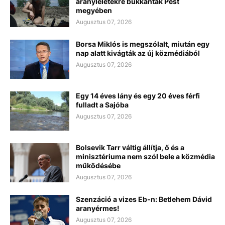
aranyleletekre bukkantak Pest
megyében
Augusztus 07, 2026
Borsa Miklós is megszólalt, miután egy
nap alatt kivágták az új közmédiából
Augusztus 07, 2026
Egy 14 éves lány és egy 20 éves férfi
fulladt a Sajóba
Augusztus 07, 2026
Bolsevik Tarr váltig állítja, ő és a
minisztériuma nem szól bele a közmédia
működésébe
Augusztus 07, 2026
Szenzáció a vizes Eb-n: Betlehem Dávid
aranyérmes!
Augusztus 07, 2026