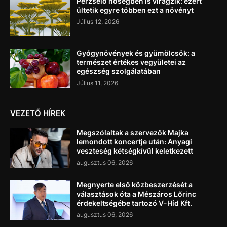
Perzselő hőségben is virágzik: ezért
ültetik egyre többen ezt a növényt
Július 12, 2026
Gyógynövények és gyümölcsök: a
természet értékes vegyületei az
egészség szolgálatában
Július 11, 2026
VEZETŐ HÍREK
Megszólaltak a szervezők Majka
lemondott koncertje után: Anyagi
veszteség kétségkívül keletkezett
augusztus 06, 2026
Megnyerte első közbeszerzését a
választások óta a Mészáros Lőrinc
érdekeltségébe tartozó V-Híd Kft.
augusztus 06, 2026