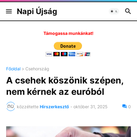
Napi Újság
Támogassa munkánkat!
Főoldal
Csehország
A csehek köszönik szépen,
nem kérnek az euróból
közzétette
Hírszerkesztő
-
október 31, 2025
0