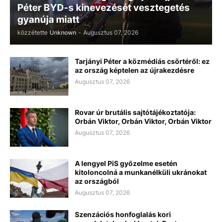
Péter BYD-s kinevezését vesztegetés
gyanúja miatt
közzétette
Unknown
-
Augusztus 07, 2026
Tarjányi Péter a közmédiás csörtéről: ez
az ország képtelen az újrakezdésre
Augusztus 07, 2026
Rovar úr brutális sajtótájékoztatója:
Orbán Viktor, Orbán Viktor, Orbán Viktor
Augusztus 07, 2026
A lengyel PiS győzelme esetén
kitoloncolná a munkanélküli ukránokat
az országból
Augusztus 07, 2026
Szenzációs honfoglalás kori