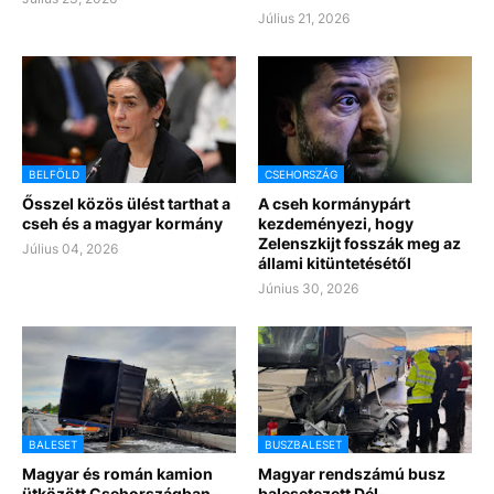
Július 21, 2026
BELFÖLD
CSEHORSZÁG
Ősszel közös ülést tarthat a
A cseh kormánypárt
cseh és a magyar kormány
kezdeményezi, hogy
Zelenszkijt fosszák meg az
Július 04, 2026
állami kitüntetésétől
Június 30, 2026
BALESET
BUSZBALESET
Magyar és román kamion
Magyar rendszámú busz
ütközött Csehországban -
balesetezett Dél-