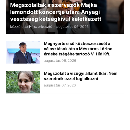
Megszólaltak a szervezők Majka
lemondott koncertje után: Anyagi
veszteség kétségkívül keletkezett
közzétette
Hírszerkesztő
-
augusztus 06, 2026
Megnyerte első közbeszerzését a
választások óta a Mészáros Lőrinc
érdekeltségébe tartozó V-Híd Kft.
augusztus 06, 2026
Megszólalt a vízügyi államtitkár: Nem
szeretnék ezzel foglalkozni
augusztus 07, 2026