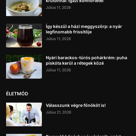
krutonnal: igazi komfortétel
Július 11, 2026
Így készül a házi meggyszörp: a nyár
legfinomabb frissítője
Július 11, 2026
Nyári barackos-túrós pohárkrém: puha
piskóta kerül a rétegek közé
Július 11, 2026
ÉLETMÓD
Válasszunk végre főnököt is!
Július 21, 2026