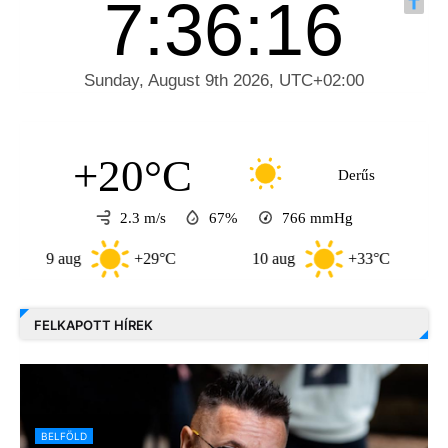
+20°C
Derűs
2.3 m/s
67%
766
mmHg
9 aug
+29°C
10 aug
+33°C
11 a
FELKAPOTT HÍREK
BELFÖLD