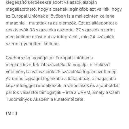
kiegészítő kérdésekre adott válaszok alapján
megállapítható, hogy a csehek leginkább azt vallják, hogy
az Európai Uniónak a jövőben is a mai szinten kellene
maradnia – mutattak rá az elemzők. Ezt az álláspontot a
résztvevők 38 százaléka osztotta; 27 százalék szerint
meg kellene erősíteni az integrációt, míg 24 százalék
szerint gyengíteni kellene.
Csehország tagságát az Európai Unióban a
megkérdezettek 74 százaléka támogatja, ellenkező
véleményt a válaszadók 25 százaléka fogalmazott meg.
Az uniós tagságot leginkább a fiatalabbak, a magasabb
képzettséggel rendelkezők, a városlakók és a jobboldali
pártok választói támogatják – írta a CVVM, amely a Cseh
Tudományos Akadémia kutatóintézete.
(MTI)