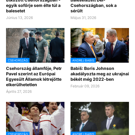
egyik sofőrje sem élte túl a
Csehországban, sok a
balesetet
sérült
Június 13, 2026
Május 31, 2026
CSEHORSZÁG
ANDREJ BABIS
Csehország államfője, Petr
Babiš: Boris Johnson
Pavel szerint az Európai
akadályozta meg az ukrajnai
Egyesült Államok létrejötte
békét még 2022-ben
elkerülhetetlen
Február 09, 2026
Április 27, 2026
CSEHORSZÁG
ANDREJ BABIS