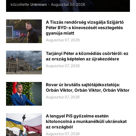
közzétette
Unknown
-
Augusztus 09, 2026
A Tiszás rendőrség vizsgálja Szijjártó
Péter BYD-s kinevezését vesztegetés
gyanúja miatt
Augusztus 07, 2026
Tarjányi Péter a közmédiás csörtéről: ez
az ország képtelen az újrakezdésre
Augusztus 07, 2026
Rovar úr brutális sajtótájékoztatója:
Orbán Viktor, Orbán Viktor, Orbán Viktor
Augusztus 07, 2026
A lengyel PiS győzelme esetén
kitoloncolná a munkanélküli ukránokat
az országból
Augusztus 07, 2026