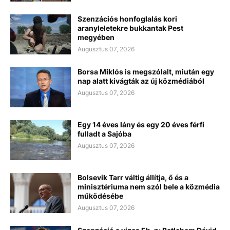
Szenzációs honfoglalás kori
aranyleletekre bukkantak Pest
megyében
Augusztus 07, 2026
Borsa Miklós is megszólalt, miután egy
nap alatt kivágták az új közmédiából
Augusztus 07, 2026
Egy 14 éves lány és egy 20 éves férfi
fulladt a Sajóba
Augusztus 07, 2026
Bolsevik Tarr váltig állítja, ő és a
minisztériuma nem szól bele a közmédia
működésébe
Augusztus 07, 2026