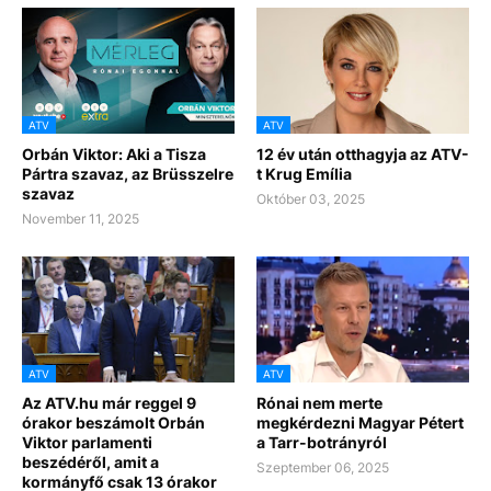
ATV
ATV
Orbán Viktor: Aki a Tisza
12 év után otthagyja az ATV-
Pártra szavaz, az Brüsszelre
t Krug Emília
szavaz
Október 03, 2025
November 11, 2025
ATV
ATV
Az ATV.hu már reggel 9
Rónai nem merte
órakor beszámolt Orbán
megkérdezni Magyar Pétert
Viktor parlamenti
a Tarr-botrányról
beszédéről, amit a
Szeptember 06, 2025
kormányfő csak 13 órakor