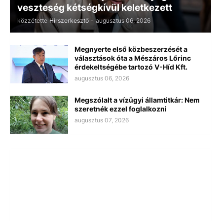
veszteség kétségkívül keletkezett
közzétette
Hírszerkesztő
-
augusztus 06, 2026
Megnyerte első közbeszerzését a
választások óta a Mészáros Lőrinc
érdekeltségébe tartozó V-Híd Kft.
augusztus 06, 2026
Megszólalt a vízügyi államtitkár: Nem
szeretnék ezzel foglalkozni
augusztus 07, 2026