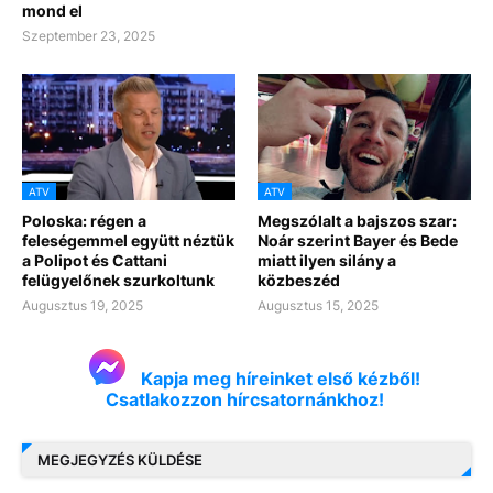
mond el
Szeptember 23, 2025
ATV
ATV
Poloska: régen a
Megszólalt a bajszos szar:
feleségemmel együtt néztük
Noár szerint Bayer és Bede
a Polipot és Cattani
miatt ilyen silány a
felügyelőnek szurkoltunk
közbeszéd
Augusztus 19, 2025
Augusztus 15, 2025
Kapja meg híreinket első kézből!
Csatlakozzon hírcsatornánkhoz!
MEGJEGYZÉS KÜLDÉSE