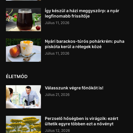
Így készül a házi meggyszörp: a nyár
legfinomabb frissítője
Július 11, 2026
Nyári barackos-túrós pohárkrém: puha
piskóta kerül a rétegek közé
Július 11, 2026
ÉLETMÓD
Válasszunk végre főnököt is!
Július 21, 2026
Perzselő hőségben is virágzik: ezért
ültetik egyre többen ezt a növényt
Július 12, 2026