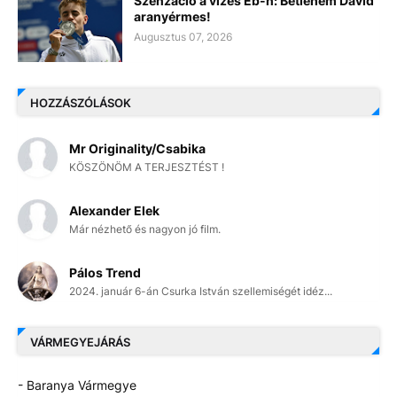
Szenzáció a vizes Eb-n: Betlehem Dávid
aranyérmes!
Augusztus 07, 2026
HOZZÁSZÓLÁSOK
Mr Originality/Csabika
KÖSZÖNÖM A TERJESZTÉST !
Alexander Elek
Már nézhető és nagyon jó film.
Pálos Trend
2024. január 6-án Csurka István szellemiségét idéz...
VÁRMEGYEJÁRÁS
- Baranya Vármegye