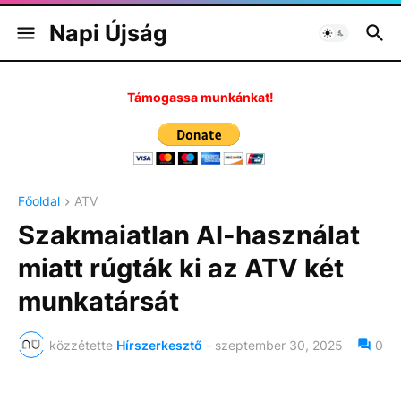
Napi Újság
Támogassa munkánkat!
Főoldal
ATV
Szakmaiatlan AI-használat
miatt rúgták ki az ATV két
munkatársát
közzétette
Hírszerkesztő
-
szeptember 30, 2025
0