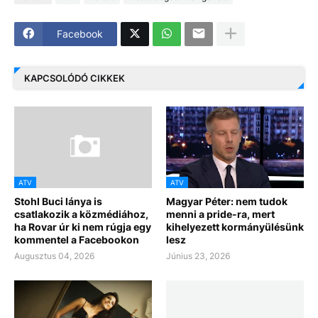
Facebook
KAPCSOLÓDÓ CIKKEK
ATV
ATV
Stohl Buci lánya is
Magyar Péter: nem tudok
csatlakozik a közmédiához,
menni a pride-ra, mert
ha Rovar úr ki nem rúgja egy
kihelyezett kormányülésünk
kommentel a Facebookon
lesz
Augusztus 04, 2026
Június 23, 2026