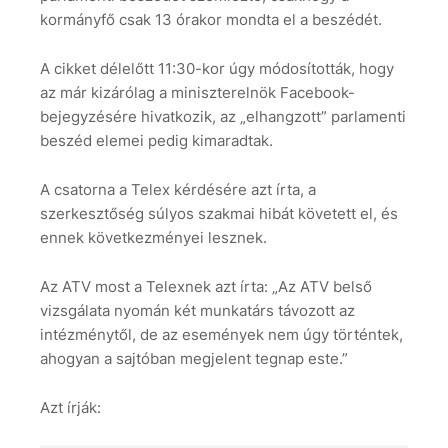
kormányfő csak 13 órakor mondta el a beszédét.
A cikket délelőtt 11:30-kor úgy módosították, hogy
az már kizárólag a miniszterelnök Facebook-
bejegyzésére hivatkozik, az „elhangzott” parlamenti
beszéd elemei pedig kimaradtak.
A csatorna a Telex kérdésére azt írta, a
szerkesztőség súlyos szakmai hibát követett el, és
ennek következményei lesznek.
Az ATV most a Telexnek azt írta: „Az ATV belső
vizsgálata nyomán két munkatárs távozott az
intézménytől, de az események nem úgy történtek,
ahogyan a sajtóban megjelent tegnap este.”
Azt írják: