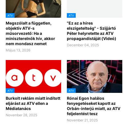
ATV
ATV
Megszólalt a független,
"Ez az a híres
objektív ATV-s
elszigeteltség" - Szijjártó
műsorvezető: Ha a
Péter helyretette az ATV
miniszterelnök hív, akkor
propagandistáját (Videó)
nem mondasz nemet
December 04, 2025
Május 13, 2026
ATV
ATV
Burkolt reklám miatt indított
Rónai Egon halálos
eljárást az ATV ellen a
fenyegetéseket kapott az
Médiatanács
Orbán-interjú miatt, az ATV
feljelentést tesz
November 28, 2025
November 21, 2025