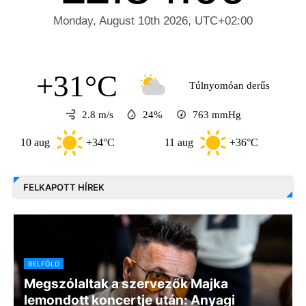
+31°C
Túlnyomóan derűs
2.8 m/s
24%
763
mmHg
 aug
+34°C
11 aug
+36°C
12 au
FELKAPOTT HÍREK
BELFÖLD
Megszólaltak a szervezők Majka
lemondott koncertje után: Anyagi