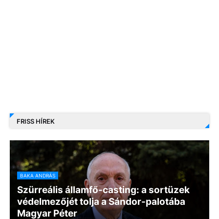
FRISS HÍREK
BAKA ANDRÁS
Szürreális államfő-casting: a sortüzek
védelmezőjét tolja a Sándor-palotába
Magyar Péter