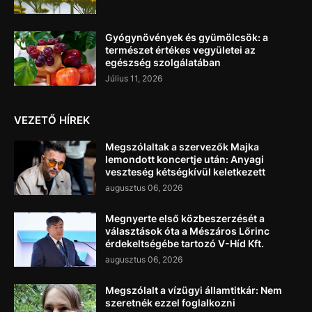
Gyógynövények és gyümölcsök: a
természet értékes vegyületei az
egészség szolgálatában
Július 11, 2026
VEZETŐ HÍREK
Megszólaltak a szervezők Majka
lemondott koncertje után: Anyagi
veszteség kétségkívül keletkezett
augusztus 06, 2026
Megnyerte első közbeszerzését a
választások óta a Mészáros Lőrinc
érdekeltségébe tartozó V-Híd Kft.
augusztus 06, 2026
Megszólalt a vízügyi államtitkár: Nem
szeretnék ezzel foglalkozni