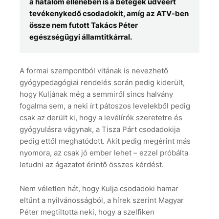
a hatalom ellenében is a betegek üdvéért
tevékenykedő csodadokit, amíg az ATV-ben
össze nem futott Takács Péter
egészségügyi államtitkárral.
A formai szempontból vitának is nevezhető
gyógypedagógiai rendelés során pedig kiderült,
hogy Kuljának még a semmiről sincs halvány
fogalma sem, a neki írt pátoszos levelekből pedig
csak az derült ki, hogy a levélírók szeretetre és
gyógyulásra vágynak, a Tisza Párt csodadokija
pedig ettől meghatódott. Akit pedig megérint más
nyomora, az csak jó ember lehet – ezzel próbálta
letudni az ágazatot érintő összes kérdést.
Nem véletlen hát, hogy Kulja csodadoki hamar
eltűnt a nyilvánosságból, a hírek szerint Magyar
Péter megtiltotta neki, hogy a szelfiken