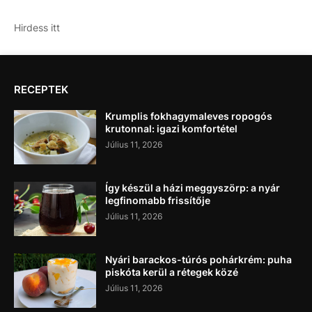
Hirdess itt
RECEPTEK
Krumplis fokhagymaleves ropogós
krutonnal: igazi komfortétel
Július 11, 2026
Így készül a házi meggyszörp: a nyár
legfinomabb frissítője
Július 11, 2026
Nyári barackos-túrós pohárkrém: puha
piskóta kerül a rétegek közé
Július 11, 2026