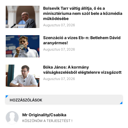
Bolsevik Tarr váltig állítja, ő és a
minisztériuma nem szól bele a közmédia
működésébe
Augusztus 07, 2026
Szenzáció a vizes Eb-n: Betlehem Dávid
aranyérmes!
Augusztus 07, 2026
Bóka János: A kormány
válságkezelésből elégtelenre vizsgázott
Augusztus 07, 2026
HOZZÁSZÓLÁSOK
Mr Originality/Csabika
KÖSZÖNÖM A TERJESZTÉST !