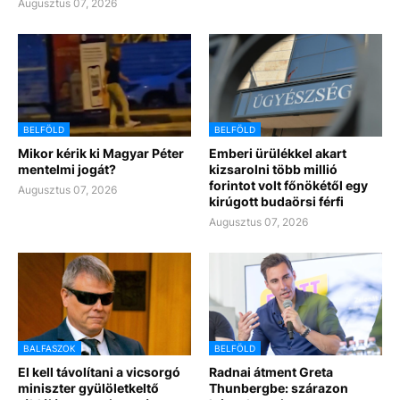
Augusztus 07, 2026
BELFÖLD
BELFÖLD
Mikor kérik ki Magyar Péter
Emberi ürülékkel akart
mentelmi jogát?
kizsarolni több millió
forintot volt főnökétől egy
Augusztus 07, 2026
kirúgott budaörsi férfi
Augusztus 07, 2026
BALFASZOK
BELFÖLD
El kell távolítani a vicsorgó
Radnai átment Greta
miniszter gyülöletkeltő
Thunbergbe: szárazon