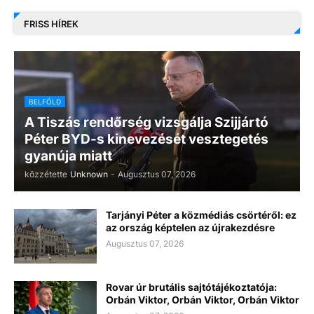
FRISS HÍREK
BELFÖLD
A Tiszás rendőrség vizsgálja Szijjártó
Péter BYD-s kinevezését vesztegetés
gyanúja miatt
közzétette
Unknown
-
Augusztus 07, 2026
Tarjányi Péter a közmédiás csörtéről: ez
az ország képtelen az újrakezdésre
Augusztus 07, 2026
Rovar úr brutális sajtótájékoztatója:
Orbán Viktor, Orbán Viktor, Orbán Viktor