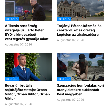
BELFÖLD
BELFÖLD
A Tiszás rendőrség
Tarjányi Péter a közmédiás
vizsgálja Szijjártó Péter
csörtéről: ez az ország
BYD-s kinevezését
képtelen az újrakezdésre
vesztegetés gyanúja miatt
Augusztus 07, 2026
Augusztus 07, 2026
BELFÖLD
BELFÖLD
Rovar úr brutális
Szenzációs honfoglalás kori
sajtótájékoztatója: Orbán
aranyleletekre bukkantak
Viktor, Orbán Viktor, Orbán
Pest megyében
Viktor
Augusztus 07, 2026
Augusztus 07, 2026