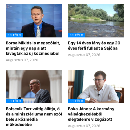
BELFÖLD
BELFÖLD
Borsa Miklós is megszólalt,
Egy 14 éves lány és egy 20
miután egy nap alatt
éves férfi fulladt a Sajóba
kivágták az új közmédiából
Augusztus 07, 2026
Augusztus 07, 2026
BELFÖLD
BELFÖLD
Bolsevik Tarr váltig állítja, ő
Bóka János: A kormány
és a minisztériuma nem szól
válságkezelésből
bele a közmédia
elégtelenre vizsgázott
működésébe
Augusztus 07, 2026