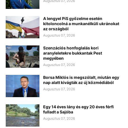
Augusztus 07, 2026
A lengyel PiS győzelme esetén
kitoloncolná a munkanélküli ukránokat
az országból
Augusztus 07, 2026
Szenzációs honfoglalás kori
aranyleletekre bukkantak Pest
megyében
Augusztus 07, 2026
Borsa Miklós is megszólalt, miután egy
nap alatt kivágták az új közmédiából
Augusztus 07, 2026
Egy 14 éves lány és egy 20 éves férfi
fulladt a Sajóba
Augusztus 07, 2026