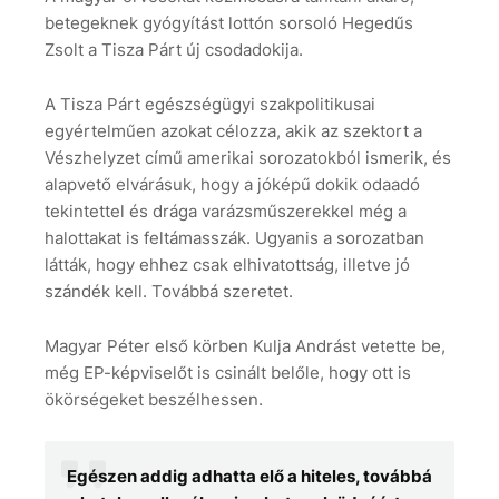
betegeknek gyógyítást lottón sorsoló Hegedűs
Zsolt a Tisza Párt új csodadokija.
A Tisza Párt egészségügyi szakpolitikusai
egyértelműen azokat célozza, akik az szektort a
Vészhelyzet című amerikai sorozatokból ismerik, és
alapvető elvárásuk, hogy a jóképű dokik odaadó
tekintettel és drága varázsműszerekkel még a
halottakat is feltámasszák. Ugyanis a sorozatban
látták, hogy ehhez csak elhivatottság, illetve jó
szándék kell. Továbbá szeretet.
Magyar Péter első körben Kulja Andrást vetette be,
még EP-képviselőt is csinált belőle, hogy ott is
ökörségeket beszélhessen.
Egészen addig adhatta elő a hiteles, továbbá