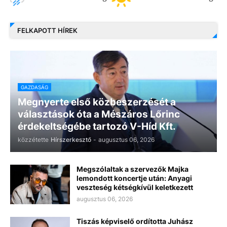
FELKAPOTT HÍREK
GAZDASÁG
Megnyerte első közbeszerzését a
választások óta a Mészáros Lőrinc
érdekeltségébe tartozó V-Híd Kft.
közzétette
Hírszerkesztő
-
augusztus 06, 2026
Megszólaltak a szervezők Majka
lemondott koncertje után: Anyagi
veszteség kétségkívül keletkezett
augusztus 06, 2026
Tiszás képviselő ordította Juhász