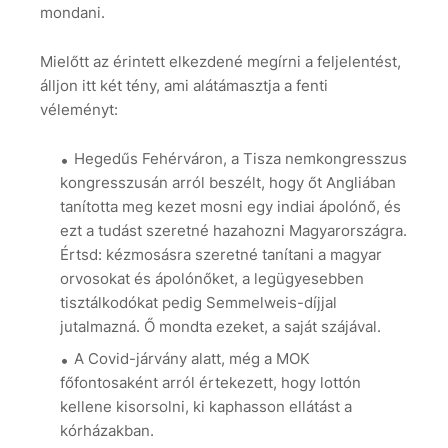
mondani.
Mielőtt az érintett elkezdené megírni a feljelentést,
álljon itt két tény, ami alátámasztja a fenti
véleményt:
Hegedűs Fehérváron, a Tisza nemkongresszus
kongresszusán arról beszélt, hogy őt Angliában
tanította meg kezet mosni egy indiai ápolónő, és
ezt a tudást szeretné hazahozni Magyarországra.
Értsd: kézmosásra szeretné tanítani a magyar
orvosokat és ápolónőket, a legügyesebben
tisztálkodókat pedig Semmelweis-díjjal
jutalmazná. Ő mondta ezeket, a saját szájával.
A Covid-járvány alatt, még a MOK
főfontosaként arról értekezett, hogy lottón
kellene kisorsolni, ki kaphasson ellátást a
kórházakban.