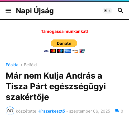
Napi Újság
Támogassa munkánkat!
Főoldal
Belföld
Már nem Kulja András a
Tisza Párt egészségügyi
szakértője
közzétette
Hírszerkesztő
-
szeptember 06, 2025
0