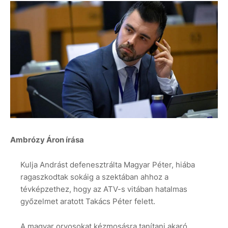
Ambrózy Áron írása
Kulja Andrást defenesztrálta Magyar Péter, hiába
ragaszkodtak sokáig a szektában ahhoz a
tévképzethez, hogy az ATV-s vitában hatalmas
győzelmet aratott Takács Péter felett.
A magyar orvosokat kézmosásra tanítani akaró,