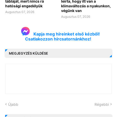
tábláját, mert nincs rá
leírta, hogy itt van a
hatósági engedélyük
klímaváltozás a nyakunkon,
végünk van
Augusztus 07, 2026
Augusztus 07, 2026
Kapja meg híreinket első kézből!
Csatlakozzon hírcsatornánkhoz!
MEGJEGYZÉS KÜLDÉSE
Újabb
Régebbi