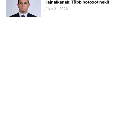
Hajnalkának: Több botoxot neki!
július 21, 2026