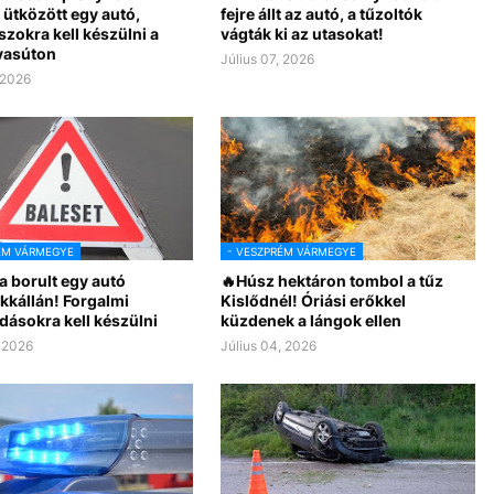
 ütközött egy autó,
fejre állt az autó, a tűzoltók
zokra kell készülni a
vágták ki az utasokat!
vasúton
Július 07, 2026
 2026
ÉM VÁRMEGYE
- VESZPRÉM VÁRMEGYE
a borult egy autó
🔥Húsz hektáron tombol a tűz
kkállán! Forgalmi
Kislődnél! Óriási erőkkel
dásokra kell készülni
küzdenek a lángok ellen
, 2026
Július 04, 2026