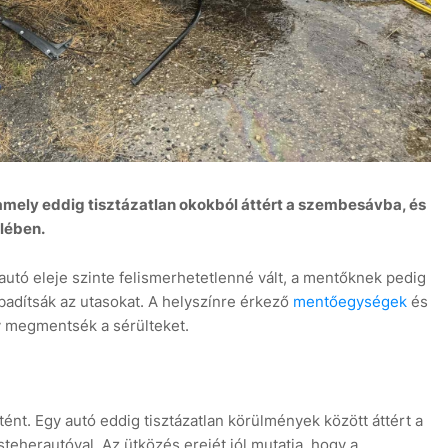
7
, amely eddig tisztázatlan okokból áttért a szembesávba, és
lében.
autó eleje szinte felismerhetetlenné vált, a mentőknek pedig
zabadítsák az utasokat. A helyszínre érkező
mentőegységek
és
y megmentsék a sérülteket.
ént. Egy autó eddig tisztázatlan körülmények között áttért a
teherautóval. Az ütközés erejét jól mutatja, hogy a