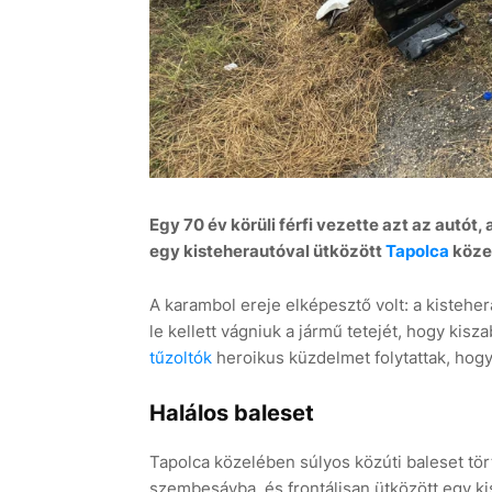
Egy 70 év körüli férfi vezette azt az autót
egy kisteherautóval ütközött
Tapolca
köze
A karambol ereje elképesztő volt: a kisteher
le kellett vágniuk a jármű tetejét, hogy kis
tűzoltók
heroikus küzdelmet folytattak, hog
Halálos baleset
Tapolca közelében súlyos közúti baleset tört
szembesávba, és frontálisan ütközött egy kis