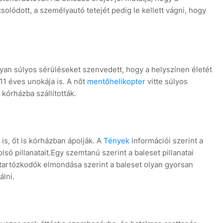
solódott, a személyautó tetejét pedig le kellett vágni, hogy
 olyan súlyos sérüléseket szenvedett, hogy a helyszínen életét
11 éves unokája is. A nőt
mentőhelikopter
vitte súlyos
kórházba szállították.
is, őt is kórházban ápolják. A
Tények
információi szerint a
lsó pillanatait.Egy szemtanú szerint a baleset pillanatai
n tartózkodók elmondása szerint a baleset olyan gyorsan
álni.