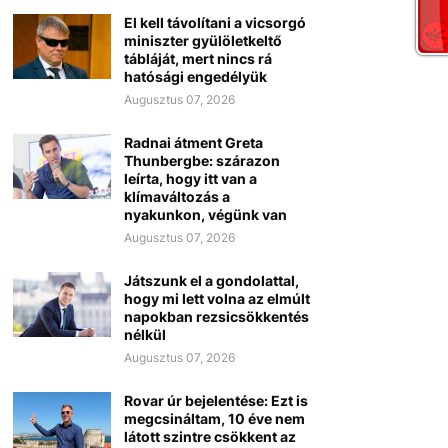
El kell távolítani a vicsorgó
miniszter gyülöletkeltő
tábláját, mert nincs rá
hatósági engedélyük
Augusztus 07, 2026
Radnai átment Greta
Thunbergbe: szárazon
leírta, hogy itt van a
klímaváltozás a
nyakunkon, végünk van
Augusztus 07, 2026
Játszunk el a gondolattal,
hogy mi lett volna az elmúlt
napokban rezsicsökkentés
nélkül
Augusztus 07, 2026
Rovar úr bejelentése: Ezt is
megcsináltam, 10 éve nem
látott szintre csökkent az