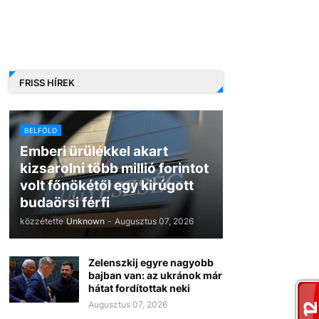
FRISS HÍREK
BELFÖLD
Emberi ürülékkel akart
kizsarolni több millió forintot
volt főnökétől egy kirúgott
budaörsi férfi
közzétette
Unknown
-
Augusztus 07, 2026
Zelenszkij egyre nagyobb
bajban van: az ukránok már
hátat fordítottak neki
Augusztus 07, 2026