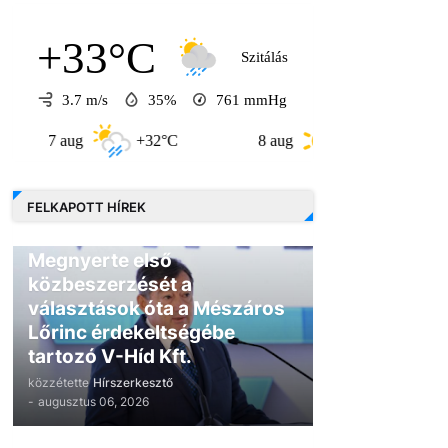
+33°C
Szitálás
3.7 m/s
35%
761
mmHg
 aug
+32°C
8 aug
+30°C
9 aug
FELKAPOTT HÍREK
GAZDASÁG
Megnyerte első
közbeszerzését a
választások óta a Mészáros
Lőrinc érdekeltségébe
tartozó V-Híd Kft.
közzétette
Hírszerkesztő
-
augusztus 06, 2026