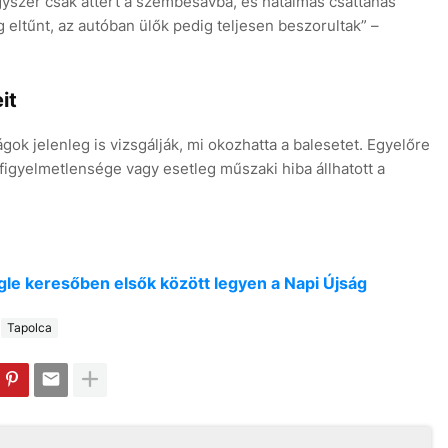
egyszer csak áttért a szembesávba, és hatalmas csattanás
ag eltűnt, az autóban ülők pedig teljesen beszorultak” –
eit
gok jelenleg is vizsgálják, mi okozhatta a balesetet. Egyelőre
 figyelmetlensége vagy esetleg műszaki hiba állhatott a
oogle keresőben elsők között legyen a Napi Újság
Tapolca