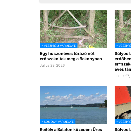
- VESZPRÉM VÁRMEGYE
- VESZPR
Egy huszonéves túrázó nőt
Súlyos 
erőszakoltak meg a Bakonyban
erdőben
er*szako
Július 29, 2026
éves tá
Július 27,
- SOMOGY VÁRMEGYE
- VESZPR
Rejtély a Balaton közepén: Üres
Súlyos b