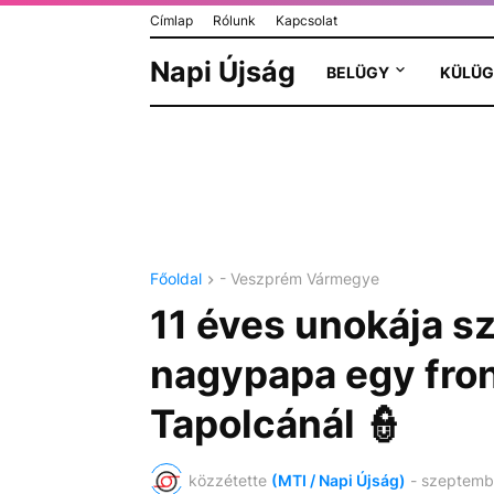
Címlap
Rólunk
Kapcsolat
Napi Újság
BELÜGY
KÜLÜG
Főoldal
- Veszprém Vármegye
11 éves unokája sz
nagypapa egy fron
Tapolcánál 👮
közzétette
(MTI / Napi Újság)
-
szeptembe