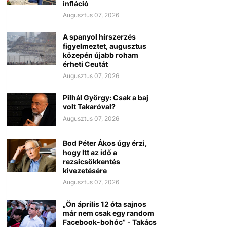
infláció
Augusztus 07, 2026
A spanyol hírszerzés
figyelmeztet, augusztus
közepén újabb roham
érheti Ceutát
Augusztus 07, 2026
Pilhál György: Csak a baj
volt Takaróval?
Augusztus 07, 2026
Bod Péter Ákos úgy érzi,
hogy Itt az idő a
rezsicsökkentés
kivezetésére
Augusztus 07, 2026
„Ön április 12 óta sajnos
már nem csak egy random
Facebook-bohóc” - Takács