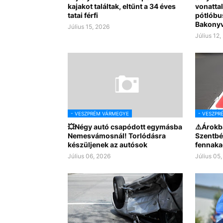
kajakot találtak, eltűnt a 34 éves
vonattal
tatai férfi
pótlóbus
Bakony
Július 15, 2026
Július 12,
- VESZPRÉM VÁRMEGYE
- VESZPR
💥Négy autó csapódott egymásba
⚠️Árokb
Nemesvámosnál! Torlódásra
Szentbé
készüljenek az autósok
fennaka
Július 06, 2026
Július 05