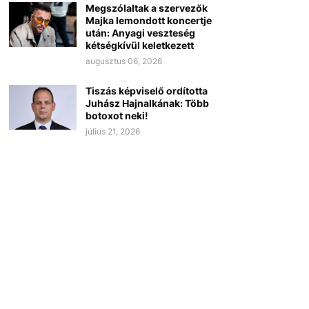
Megszólaltak a szervezők
Majka lemondott koncertje
után: Anyagi veszteség
kétségkívül keletkezett
augusztus 06, 2026
Tiszás képviselő ordította
Juhász Hajnalkának: Több
botoxot neki!
július 21, 2026