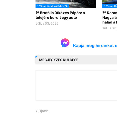
- VESZPRÉM VÁRMEGYE
- VESZPR
🚨 Brutális ütközés Pápán: a
🚨 Kara
tetejére borult egy autó
Nagyalá
halad a
Július 03, 2026
Július 02
Kapja meg híreinket 
MEGJEGYZÉS KÜLDÉSE
Újabb