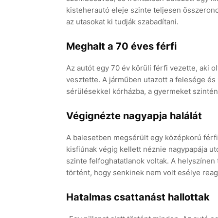
kisteherautó eleje szinte teljesen összeronc
az utasokat ki tudják szabadítani.
Meghalt a 70 éves férfi
Az autót egy 70 év körüli férfi vezette, aki
vesztette. A járműben utazott a felesége és 
sérülésekkel kórházba, a gyermeket szintén 
Végignézte nagyapja halálát
A balesetben megsérült egy középkorú férfi 
kisfiúnak végig kellett néznie nagypapája uto
szinte felfoghatatlanok voltak. A helyszíne
történt, hogy senkinek nem volt esélye reag
Hatalmas csattanást hallottak