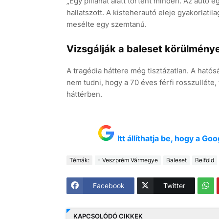
„Egy pillanat alatt történt minden. Az autó 
hallatszott. A kisteherautó eleje gyakorlatil
mesélte egy szemtanú.
Vizsgálják a baleset körülmény
A tragédia háttere még tisztázatlan. A hatósá
nem tudni, hogy a 70 éves férfi rosszulléte,
háttérben.
Itt állíthatja be, hogy a G
Témák:
- Veszprém Vármegye
Baleset
Belföld
Facebook
Twitter
KAPCSOLÓDÓ CIKKEK