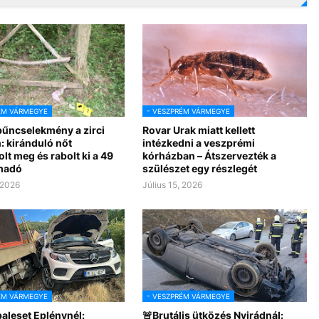
ÉM VÁRMEGYE
- VESZPRÉM VÁRMEGYE
bűncselekmény a zirci
Rovar Urak miatt kellett
: kiránduló nőt
intézkedni a veszprémi
lt meg és rabolt ki a 49
kórházban – Átszervezték a
madó
szülészet egy részlegét
 2026
Július 15, 2026
ÉM VÁRMEGYE
- VESZPRÉM VÁRMEGYE
aleset Eplénynél:
🚨Brutális ütközés Nyirádnál: