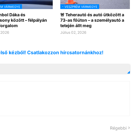
ÉM VÁRMEGYE
- VESZPRÉM VÁRMEGYE
mbol Dáka és
🚨 Teherautó és autó ütközött a
sony között – félpályán
73-as főúton – a személyautó a
 forgalom
tetején állt meg
, 2026
Július 02, 2026
első kézből! Csatlakozzon hírcsatornánkhoz!
Régebbi