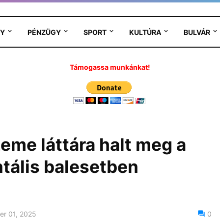
Y
PÉNZÜGY
SPORT
KULTÚRA
BULVÁR
Támogassa munkánkat!
eme láttára halt meg a
tális balesetben
r 01, 2025
0