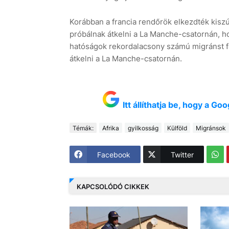
Korábban a francia rendőrök elkezdték kisz
próbálnak átkelni a La Manche-csatornán, h
hatóságok rekordalacsony számú migránst f
átkelni a La Manche-csatornán.
Itt állíthatja be, hogy a G
Témák:
Afrika
gyilkosság
Külföld
Migránsok
Facebook
Twitter
KAPCSOLÓDÓ CIKKEK