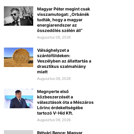
Magyar Péter megint csak
visszamutogat: „Orbánék
tudták, hogy a magyar
energiarendszer az
összedőlés szélén áll”
Augusztus 06, 2026
Válsághelyzet a
szántóföldeken:
Veszélyben az állattartás a
drasztikus szalmahiány
miatt
Augusztus 06, 2026
Megnyerte első
közbeszerzését a
választások óta a Mészáros
Lőrinc érdekeltségébe
tartozó V-Híd Kft.
Augusztus 06, 2026
Rétvári Bence: Magyar