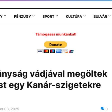
Y
PÉNZÜGY
SPORT
KULTÚRA
BULVÁR
Támogassa munkánkat!
ányság vádjával megöltek
st egy Kanár-szigetekre
er 03, 2025
0