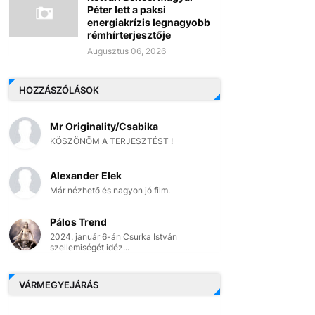
Péter lett a paksi
energiakrízis legnagyobb
rémhírterjesztője
Augusztus 06, 2026
HOZZÁSZÓLÁSOK
Mr Originality/Csabika
KÖSZÖNÖM A TERJESZTÉST !
Alexander Elek
Már nézhető és nagyon jó film.
Pálos Trend
2024. január 6-án Csurka István
szellemiségét idéz...
VÁRMEGYEJÁRÁS