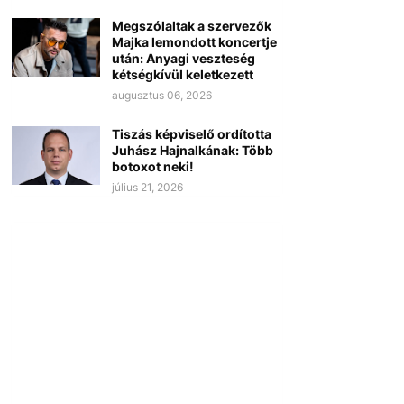
Megszólaltak a szervezők
Majka lemondott koncertje
után: Anyagi veszteség
kétségkívül keletkezett
augusztus 06, 2026
Tiszás képviselő ordította
Juhász Hajnalkának: Több
botoxot neki!
július 21, 2026