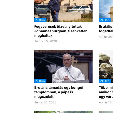
AFRIKA
AFRIKA
Fegyveresek tüzet nyitottak
Brutáli
Johannesburgban, tizenketten
fogadta
meghaltak
Május 30
Június 10, 2026
AFRIKA
AFRIKA
Brutális támadás egy kongói
Több mi
templomban, a pápa is
amikor 
megszólalt
egy váro
Július 30, 2025
Április 13