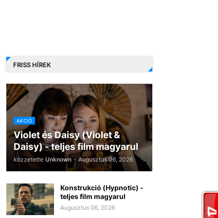
FRISS HÍREK
AKCIÓ
Violet és Daisy (Violet &
Daisy) - teljes film magyarul
közzétette
Unknown
-
Augusztus 06, 2026
Konstrukció (Hypnotic) -
teljes film magyarul
Augusztus 06, 2026