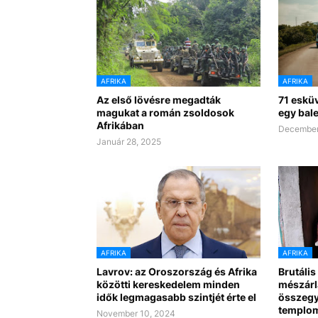
AFRIKA
AFRIKA
Az első lövésre megadták
71 eskü
magukat a román zsoldosok
egy bal
Afrikában
December
Január 28, 2025
AFRIKA
AFRIKA
Lavrov: az Oroszország és Afrika
Brutális
közötti kereskedelem minden
mészárlá
idők legmagasabb szintjét érte el
összegyű
templo
November 10, 2024