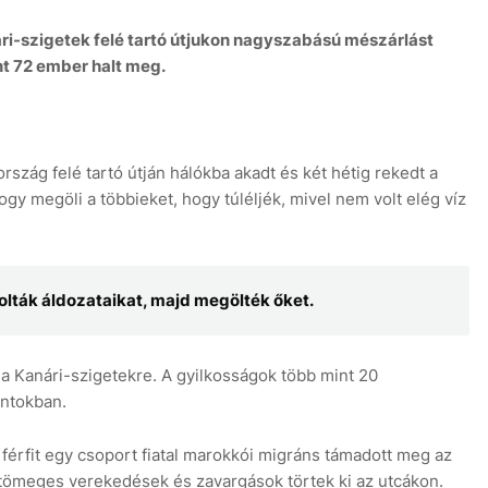
ári-szigetek felé tartó útjukon nagyszabású mészárlást
t 72 ember halt meg.
rszág felé tartó útján hálókba akadt és két hétig rekedt a
gy megöli a többieket, hogy túléljék, mivel nem volt elég víz
ták áldozataikat, majd megölték őket.
l a Kanári-szigetekre. A gyilkosságok több mint 20
ontokban.
férfit egy csoport fiatal marokkói migráns támadott meg az
 tömeges verekedések és zavargások törtek ki az utcákon.