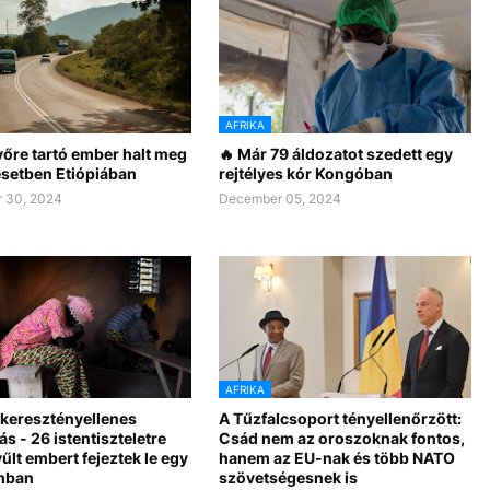
AFRIKA
vőre tartó ember halt meg
🔥 Már 79 áldozatot szedett egy
esetben Etiópiában
rejtélyes kór Kongóban
 30, 2024
December 05, 2024
AFRIKA
 keresztényellenes
A Tűzfalcsoport tényellenőrzött:
s - 26 istentiszteletre
Csád nem az oroszoknak fontos,
lt embert fejeztek le egy
hanem az EU-nak és több NATO
mban
szövetségesnek is