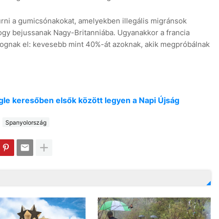
úrni a gumicsónakokat, amelyekben illegális migránsok
ogy bejussanak Nagy-Britanniába. Ugyanakkor a francia
ognak el: kevesebb mint 40%-át azoknak, akik megpróbálnak
oogle keresőben elsők között legyen a Napi Újság
Spanyolország