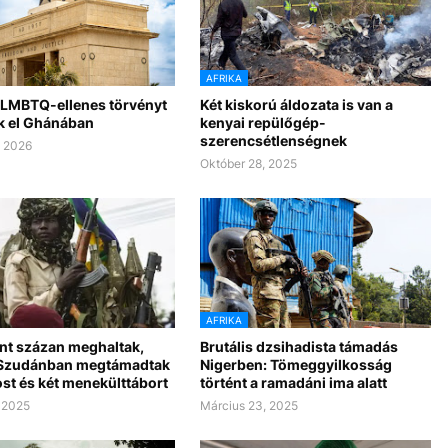
AFRIKA
s LMBTQ-ellenes törvényt
Két kiskorú áldozata is van a
k el Ghánában
kenyai repülőgép-
szerencsétlenségnek
, 2026
Október 28, 2025
AFRIKA
nt százan meghaltak,
Brutális dzsihadista támadás
Szudánban megtámadtak
Nigerben: Tömeggyilkosság
st és két menekülttábort
történt a ramadáni ima alatt
, 2025
Március 23, 2025