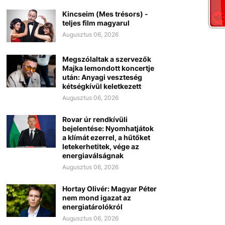
Kincseim (Mes trésors) -
teljes film magyarul
Augusztus 06, 2026
Megszólaltak a szervezők
Majka lemondott koncertje
után: Anyagi veszteség
kétségkívül keletkezett
Augusztus 06, 2026
Rovar úr rendkívüli
bejelentése: Nyomhatjátok
a klímát ezerrel, a hűtőket
letekerhetitek, vége az
energiaválságnak
Augusztus 06, 2026
Hortay Olivér: Magyar Péter
nem mond igazat az
energiatárolókról
Augusztus 06, 2026