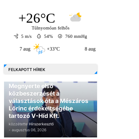
+26°C
Túlnyomóan felhős
5 m/s
54%
760
mmHg
7 aug
+33°C
8 aug
+31°C
9 au
FELKAPOTT HÍREK
GAZDASÁG
Megnyerte első
közbeszerzését a
választások óta a Mészáros
Lőrinc érdekeltségébe
tartozó V-Híd Kft.
közzétette
Hírszerkesztő
-
augusztus 06, 2026