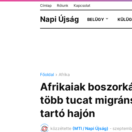
Címlap
Rólunk
Kapcsolat
Napi Újság
BELÜGY
KÜLÜG
Főoldal
Afrika
Afrikaiak boszork
több tucat migrán
tartó hajón
közzétette
(MTI / Napi Újság)
-
szeptemb