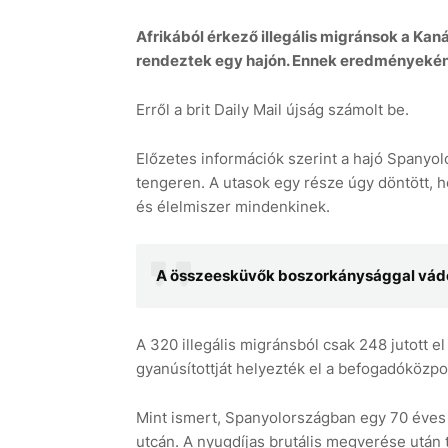
Afrikából érkező illegális migránsok a Kan
rendeztek egy hajón. Ennek eredményekén
Erről a brit Daily Mail újság számolt be.
Előzetes információk szerint a hajó Spanyolo
tengeren. A utasok egy része úgy döntött, ho
és élelmiszer mindenkinek.
A összeesküvők boszorkánysággal vádol
A 320 illegális migránsból csak 248 jutott e
gyanúsítottját helyezték el a befogadóközp
Mint ismert, Spanyolországban egy 70 éves 
utcán. A nyugdíjas brutális megverése után