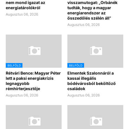
nem mond igazat az
visszamutogat: „Orbánék
energiatárolókról
tudták, hogy a magyar
energiarendszer az
Augusztus 06, 2026
összedőlés szélén áll”
Augusztus 06, 2026
BELFÖLD
BELFÖLD
Rétvári Bence: Magyar Péter
Elmentek Szalonnáról a
lett a paksi energiakrízis
kassai illegális
legnagyobb
bódévárosból beköltöző
rémhírterjesztője
családok
Augusztus 06, 2026
Augusztus 06, 2026