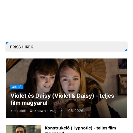
FRISS HÍREK
AKCIÓ
Violet és Daisy (Violet & Daisy) - teljes
film magyarul
közzétette
Unknown
-
Augusztus 06, 2026
Konstrukció (Hypnotic) - teljes film