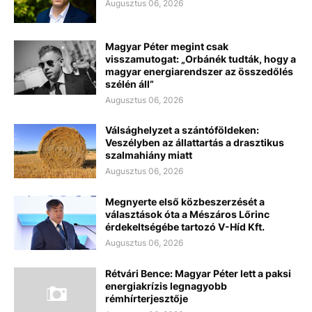
Augusztus 06, 2026
Magyar Péter megint csak
visszamutogat: „Orbánék tudták, hogy a
magyar energiarendszer az összedőlés
szélén áll”
Augusztus 06, 2026
Válsághelyzet a szántóföldeken:
Veszélyben az állattartás a drasztikus
szalmahiány miatt
Augusztus 06, 2026
Megnyerte első közbeszerzését a
választások óta a Mészáros Lőrinc
érdekeltségébe tartozó V-Híd Kft.
Augusztus 06, 2026
Rétvári Bence: Magyar Péter lett a paksi
energiakrízis legnagyobb
rémhírterjesztője