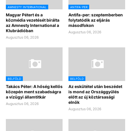
AMNESTY INTERNATIONAL
ANTIFA-PER
Magyar Pétert és a
Antifa-per: szeptemberben
közmédia vezetését bírálta
folytatódik az eljárás
az Amnesty International a
másodfokon
Klubrádióban
Augusztus 06, 2026
Augusztus 06, 2026
BELFÖLD
BELFÖLD
Takács Péter: A hőség kellős
Az eskütétel után beszédet
közepén ment szabadságra
is mond az Országgyűlés
a vízügyi államtitkár
előtt az új köztársasági
elnök
Augusztus 06, 2026
Augusztus 06, 2026