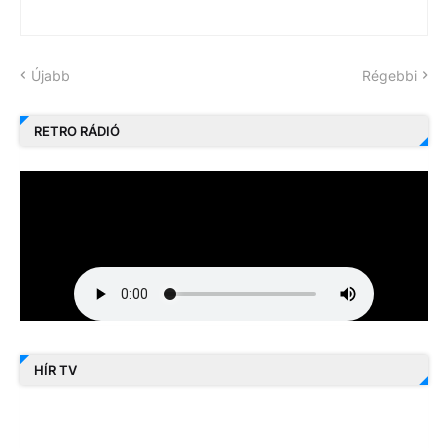
Újabb
Régebbi
RETRO RÁDIÓ
HÍR TV