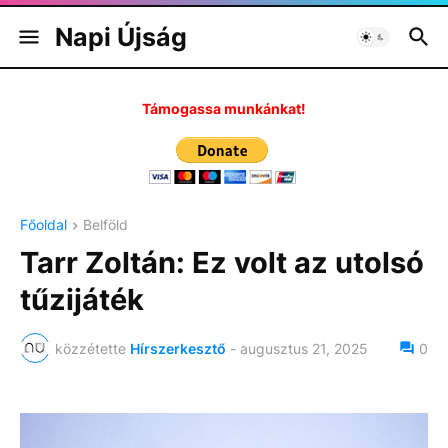
Napi Újság
Támogassa munkánkat!
Főoldal
Belföld
Tarr Zoltán: Ez volt az utolsó
tűzijáték
közzétette
Hírszerkesztő
-
augusztus 21, 2025
0