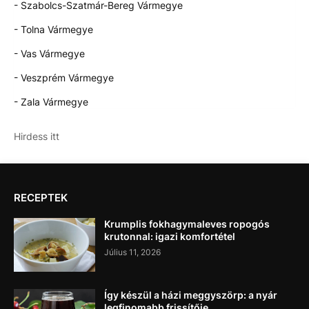
- Szabolcs-Szatmár-Bereg Vármegye
- Tolna Vármegye
- Vas Vármegye
- Veszprém Vármegye
- Zala Vármegye
Hirdess itt
RECEPTEK
Krumplis fokhagymaleves ropogós
krutonnal: igazi komfortétel
Július 11, 2026
Így készül a házi meggyszörp: a nyár
legfinomabb frissítője