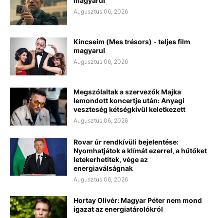
magyarul
Augusztus 06, 2026
Kincseim (Mes trésors) - teljes film
magyarul
Augusztus 06, 2026
Megszólaltak a szervezők Majka
lemondott koncertje után: Anyagi
veszteség kétségkívül keletkezett
Augusztus 06, 2026
Rovar úr rendkívüli bejelentése:
Nyomhatjátok a klímát ezerrel, a hűtőket
letekerhetitek, vége az
energiaválságnak
Augusztus 06, 2026
Hortay Olivér: Magyar Péter nem mond
igazat az energiatárolókról