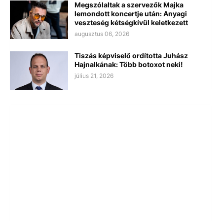
Megszólaltak a szervezők Majka
lemondott koncertje után: Anyagi
veszteség kétségkívül keletkezett
augusztus 06, 2026
Tiszás képviselő ordította Juhász
Hajnalkának: Több botoxot neki!
július 21, 2026