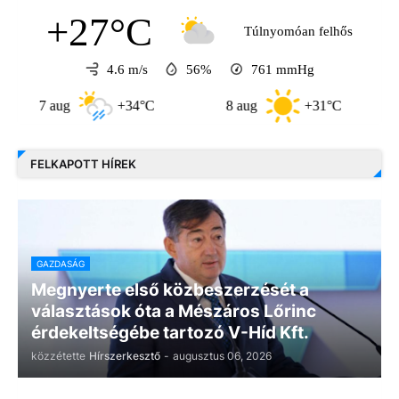
+27°C
Túlnyomóan felhős
4.6 m/s
56%
761
mmHg
7 aug
+34°C
8 aug
+31°C
9 au
FELKAPOTT HÍREK
GAZDASÁG
Megnyerte első közbeszerzését a
választások óta a Mészáros Lőrinc
érdekeltségébe tartozó V-Híd Kft.
közzétette
Hírszerkesztő
-
augusztus 06, 2026