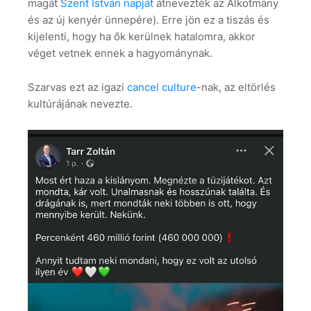
magát
Szent István napját
átnevezték az Alkotmány
és az új kenyér ünnepére). Erre jön ez a tiszás és
kijelenti, hogy ha ők kerülnek hatalomra, akkor
véget vetnek ennek a hagyománynak.
Szarvas ezt az igazi
cancel culture
-nak, az eltörlés
kultúrájának nevezte.