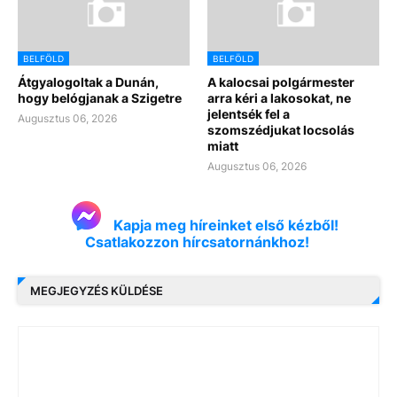
BELFÖLD
BELFÖLD
Átgyalogoltak a Dunán,
A kalocsai polgármester
hogy belógjanak a Szigetre
arra kéri a lakosokat, ne
jelentsék fel a
Augusztus 06, 2026
szomszédjukat locsolás
miatt
Augusztus 06, 2026
Kapja meg híreinket első kézből!
Csatlakozzon hírcsatornánkhoz!
MEGJEGYZÉS KÜLDÉSE