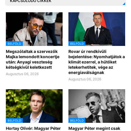
KAPCSOLÓDÓ CIKKEK
BELFÖLD
BELFÖLD
Megszólaltak a szervezők
Rovar úr rendkívüli
Majka lemondott koncertje
bejelentése: Nyomhatjátok a
után: Anyagi veszteség
klímát ezerrel, a hűtőket
kétségkívül keletkezett
letekerhetitek, vége az
energiaválságnak
Augusztus 06, 2026
Augusztus 06, 2026
BELFÖLD
BELFÖLD
Hortay Olivér: Magyar Péter
Magyar Péter megint csak