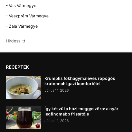
- Vas Vármegye
- Veszprém Vármegye
- Zala Vármegye
Hirdess itt
RECEPTEK
Krumplis fokhagymaleves ropogós
krutonnal: igazi komfortétel
Július 11, 2026
Így készül a házi meggyszörp: a nyár
legfinomabb frissítője
Július 11, 2026