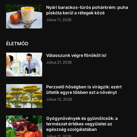
Nyári barackos-túrós pohárkrém: puha
piskóta kerül a rétegek közé
Július 11, 2026
ÉLETMÓD
Válasszunk végre főnököt is!
Július 21, 2026
Perzselő hőségben is virágzik: ezért
ültetik egyre többen ezt a növényt
Július 12, 2026
Gyógynövények és gyümölcsök: a
természet értékes vegyületei az
egészség szolgálatában
Július 11, 2026