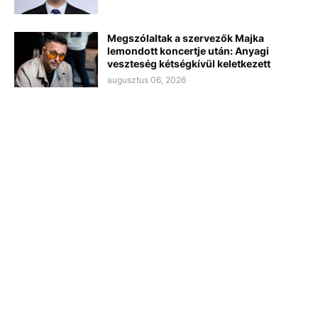
Megszólaltak a szervezők Majka
lemondott koncertje után: Anyagi
veszteség kétségkívül keletkezett
augusztus 06, 2026