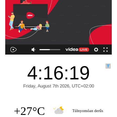
+27°C
Túlnyomóan derűs