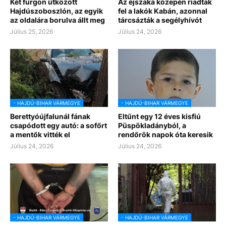
Két furgon ütközött
Az éjszaka közepén riadtak
Hajdúszoboszlón, az egyik
fel a lakók Kabán, azonnal
az oldalára borulva állt meg
tárcsázták a segélyhívót
Július 25, 2026
Július 24, 2026
- HAJDÚ-BIHAR VÁRMEGYE
- HAJDÚ-BIHAR VÁRMEGYE
Berettyóújfalunál fának
Eltűnt egy 12 éves kisfiú
csapódott egy autó: a sofőrt
Püspökladányból, a
a mentők vitték el
rendőrök napok óta keresik
Július 24, 2026
Július 24, 2026
- HAJDÚ-BIHAR VÁRMEGYE
- HAJDÚ-BIHAR VÁRMEGYE