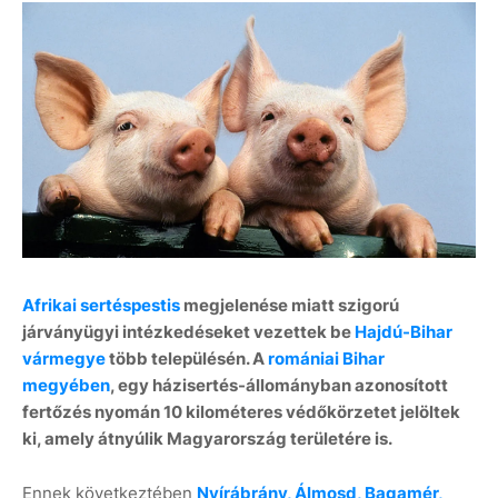
Afrikai sertéspestis
megjelenése miatt szigorú
járványügyi intézkedéseket vezettek be
Hajdú-Bihar
vármegye
több településén. A
romániai Bihar
megyében
, egy házisertés-állományban azonosított
fertőzés nyomán 10 kilométeres védőkörzetet jelöltek
ki, amely átnyúlik Magyarország területére is.
Ennek következtében
Nyírábrány, Álmosd, Bagamér,