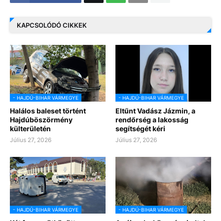
KAPCSOLÓDÓ CIKKEK
- HAJDÚ-BIHAR VÁRMEGYE
- HAJDÚ-BIHAR VÁRMEGYE
Halálos baleset történt
Eltűnt Vadász Jázmin, a
Hajdúböszörmény
rendőrség a lakosság
külterületén
segítségét kéri
Július 27, 2026
Július 27, 2026
- HAJDÚ-BIHAR VÁRMEGYE
- HAJDÚ-BIHAR VÁRMEGYE