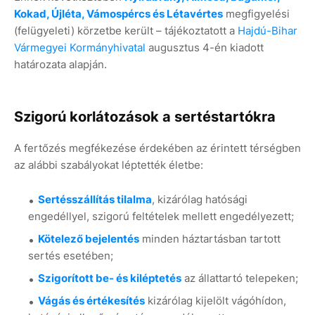
Kokad, Újléta, Vámospércs és Létavértes
megfigyelési
(felügyeleti) körzetbe került – tájékoztatott a
Hajdú-Bihar
Vármegyei Kormányhivatal
augusztus 4-én kiadott
határozata alapján.
Szigorú korlátozások a sertéstartókra
A fertőzés megfékezése érdekében az érintett térségben
az alábbi szabályokat léptették életbe:
Sertésszállítás tilalma
, kizárólag hatósági
engedéllyel, szigorú feltételek mellett engedélyezett;
Kötelező bejelentés
minden háztartásban tartott
sertés esetében;
Szigorított be- és kiléptetés
az állattartó telepeken;
Vágás és értékesítés
kizárólag kijelölt vágóhídon,