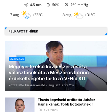
4.5 m/s
50%
760
mmHg
 aug
+33°C
8 aug
+31°C
9 aug
FELKAPOTT HÍREK
GAZDASÁG
Megnyerte első közbeszerzését a
választások óta a Mészáros Lőrinc
érdekeltségébe tartozó V-Híd Kft.
közzétette
Hírszerkesztő
-
augusztus 06, 2026
Tiszás képviselő ordította Juhász
Hajnalkának: Több botoxot neki!
július 21, 2026