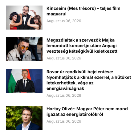
Kincseim (Mes trésors) - teljes film
magyarul
Augusztus 06, 2026
Megszólaltak a szervezők Majka
lemondott koncertje után: Anyagi
veszteség kétségkívül keletkezett
Augusztus 06, 2026
Rovar úr rendkívüli bejelentése:
Nyomhatjátok a klímát ezerrel, a hűtőket
letekerhetitek, vége az
energiaválságnak
Augusztus 06, 2026
Hortay Olivér: Magyar Péter nem mond
igazat az energiatárolókról
Augusztus 06, 2026