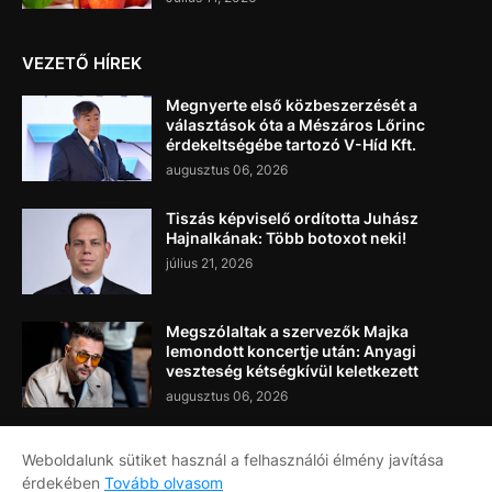
VEZETŐ HÍREK
Megnyerte első közbeszerzését a
választások óta a Mészáros Lőrinc
érdekeltségébe tartozó V-Híd Kft.
augusztus 06, 2026
Tiszás képviselő ordította Juhász
Hajnalkának: Több botoxot neki!
július 21, 2026
Megszólaltak a szervezők Majka
lemondott koncertje után: Anyagi
veszteség kétségkívül keletkezett
augusztus 06, 2026
Weboldalunk sütiket használ a felhasználói élmény javítása
érdekében
Tovább olvasom