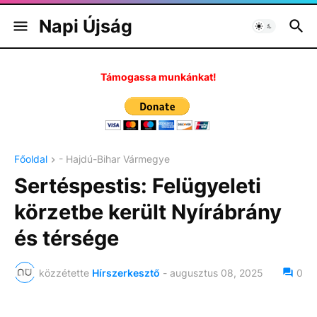
Napi Újság
Támogassa munkánkat!
Főoldal
- Hajdú-Bihar Vármegye
Sertéspestis: Felügyeleti
körzetbe került Nyírábrány
és térsége
közzétette
Hírszerkesztő
-
augusztus 08, 2025
0