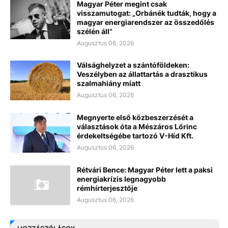
Magyar Péter megint csak
visszamutogat: „Orbánék tudták, hogy a
magyar energiarendszer az összedőlés
szélén áll”
Augusztus 06, 2026
Válsághelyzet a szántóföldeken:
Veszélyben az állattartás a drasztikus
szalmahiány miatt
Augusztus 06, 2026
Megnyerte első közbeszerzését a
választások óta a Mészáros Lőrinc
érdekeltségébe tartozó V-Híd Kft.
Augusztus 06, 2026
Rétvári Bence: Magyar Péter lett a paksi
energiakrízis legnagyobb
rémhírterjesztője
Augusztus 06, 2026