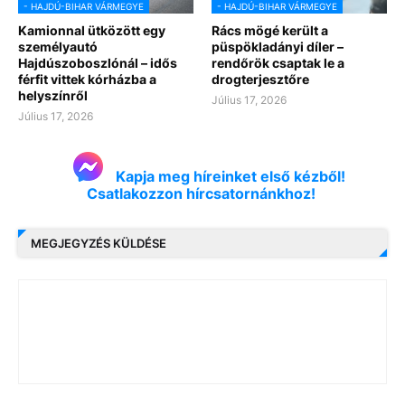
- HAJDÚ-BIHAR VÁRMEGYE
- HAJDÚ-BIHAR VÁRMEGYE
Kamionnal ütközött egy
Rács mögé került a
személyautó
püspökladányi díler –
Hajdúszoboszlónál – idős
rendőrök csaptak le a
férfit vittek kórházba a
drogterjesztőre
helyszínről
Július 17, 2026
Július 17, 2026
Kapja meg híreinket első kézből!
Csatlakozzon hírcsatornánkhoz!
MEGJEGYZÉS KÜLDÉSE