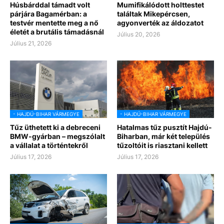
Húsbárddal támadt volt
Mumifikálódott holttestet
párjára Bagamérban: a
találtak Mikepércsen,
testvér mentette meg a nő
agyonverték az áldozatot
életét a brutális támadásnál
Július 20, 2026
Július 21, 2026
- HAJDÚ-BIHAR VÁRMEGYE
- HAJDÚ-BIHAR VÁRMEGYE
Tűz üthetett ki a debreceni
Hatalmas tűz pusztít Hajdú-
BMW-gyárban – megszólalt
Biharban, már két település
a vállalat a történtekről
tűzoltóit is riasztani kellett
Július 17, 2026
Július 17, 2026