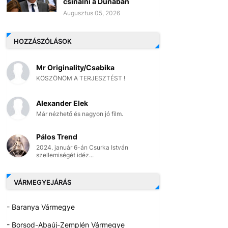
csinálni a Dunában
Augusztus 05, 2026
HOZZÁSZÓLÁSOK
Mr Originality/Csabika
KÖSZÖNÖM A TERJESZTÉST !
Alexander Elek
Már nézhető és nagyon jó film.
Pálos Trend
2024. január 6-án Csurka István
szellemiségét idéz...
VÁRMEGYEJÁRÁS
- Baranya Vármegye
- Borsod-Abaúj-Zemplén Vármegye