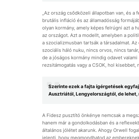
„Az ország csődközeli állapotban van, és a fe
brutális infláció és az államadósság formájá
olyan kormány, amely képes felrúgni azt a 
az országot. Azt a modellt, amelyben a poli
a szocializmusban tartsák a társadalmat. Az
szociális háló nuku, nincs orvos, nincs taná
de a jóságos kormány mindig odavet valami a
rezsitámogatás vagy a CSOK, hol kisebbet, mi
Szerinte ezek a fajta ígérgetések egyfa
Ausztriától, Lengyelországtól, de lehet,
A Fidesz pusztító önkénye nemcsak a megsz
hanem már a gondolkodásban és a reflexekben
általános jólétet akarunk. Ahogy Orwell foga
jelenti, hogy megmondhatod az embereknek a