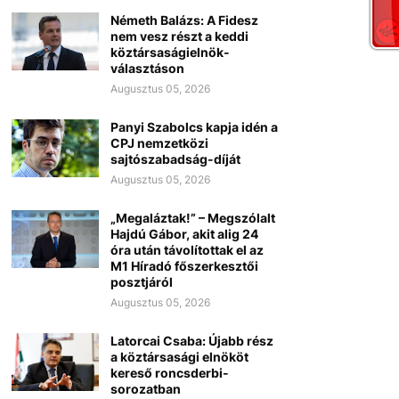
Németh Balázs: A Fidesz
nem vesz részt a keddi
köztársaságielnök-
választáson
Augusztus 05, 2026
Panyi Szabolcs kapja idén a
CPJ nemzetközi
sajtószabadság-díját
Augusztus 05, 2026
„Megaláztak!” – Megszólalt
Hajdú Gábor, akit alig 24
óra után távolítottak el az
M1 Híradó főszerkesztői
posztjáról
Augusztus 05, 2026
Latorcai Csaba: Újabb rész
a köztársasági elnököt
kereső roncsderbi-
sorozatban