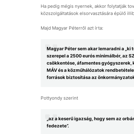
Ha pedig mégis nyernek, akkor folytatják tov
közszolgáltatások elsorvasztására épülő illib
Majd Magyar Péterről azt írta:
Magyar Péter sem akar lemaradni a „ki 
szerepel a 2500 eurós minimálbér, az 
csökkentése, áfamentes gyógyszerek, k
MÁV és a közműhálózatok rendbetétele,
források biztosítása az önkormányzatok
Pottyondy szerint
„az a keserű igazság, hogy sem az orbá
fedezete”.