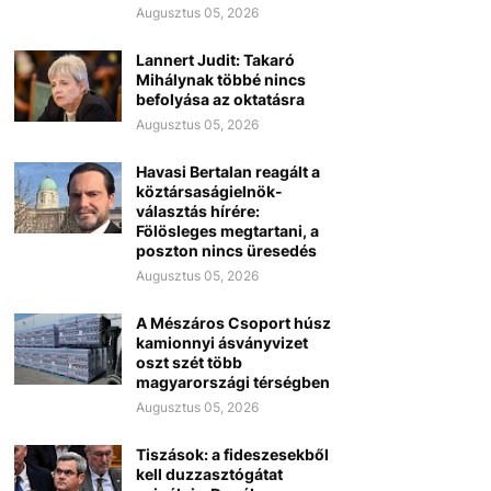
Augusztus 05, 2026
Lannert Judit: Takaró
Mihálynak többé nincs
befolyása az oktatásra
Augusztus 05, 2026
Havasi Bertalan reagált a
köztársaságielnök-
választás hírére:
Fölösleges megtartani, a
poszton nincs üresedés
Augusztus 05, 2026
A Mészáros Csoport húsz
kamionnyi ásványvizet
oszt szét több
magyarországi térségben
Augusztus 05, 2026
Tiszások: a fideszesekből
kell duzzasztógátat