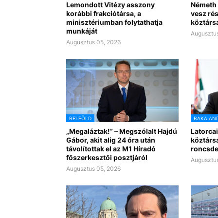
Lemondott Vitézy asszony
Németh 
korábbi frakciótársa, a
vesz rés
minisztériumban folytathatja
köztárs
munkáját
Augusztus
Augusztus 05, 2026
BELFÖLD
BAKA AN
„Megaláztak!” – Megszólalt Hajdú
Latorcai
Gábor, akit alig 24 óra után
köztárs
távolítottak el az M1 Híradó
roncsde
főszerkesztői posztjáról
Augusztus
Augusztus 05, 2026