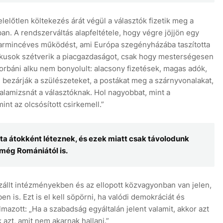
lelőtlen költekezés árát végül a választók fizetik meg a
ban. A rendszerváltás alapfeltétele, hogy végre jöjjön egy
harmincéves működést, ami Európa szegényházába taszította
tikusok szétverik a piacgazdaságot, csak hogy mesterségesen
 orbáni alku nem bonyolult: alacsony fizetések, magas adók,
r, bezárják a szülészeteket, a postákat meg a szárnyvonalakat,
lamizsnát a választóknak. Hol nagyobbat, mint a
nt az olcsósított csirkemell.”
jta átokként léteznek, és ezek miatt csak távolodunk
 még Romániától is.
állt intézményekben és az ellopott közvagyonban van jelen,
 is. Ezt is el kell söpörni, ha valódi demokráciát és
lmazott: „Ha a szabadság egyáltalán jelent valamit, akkor azt
zt, amit nem akarnak hallani.”