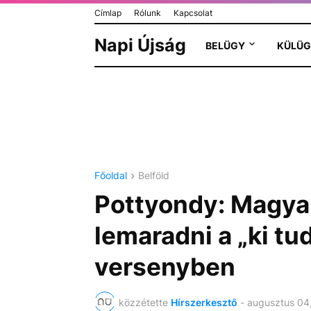
Címlap
Rólunk
Kapcsolat
Napi Újság
BELÜGY
KÜLÜG
Főoldal
Belföld
Pottyondy: Magyar
lemaradni a „ki t
versenyben
közzétette
Hírszerkesztő
-
augusztus 04