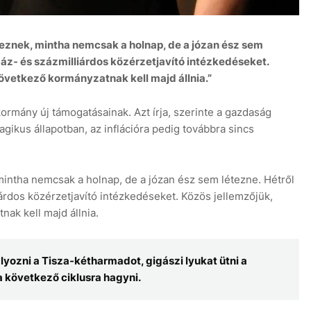
keznek, mintha nemcsak a holnap, de a józan ész sem
száz- és százmilliárdos közérzetjavító intézkedéseket.
övetkező kormányzatnak kell majd állnia.”
6 aug
ormány új támogatásainak. Azt írja, szerinte a gazdaság
agikus állapotban, az inflációra pedig továbbra sincs
intha nemcsak a holnap, de a józan ész sem létezne. Hétről
iárdos közérzetjavító intézkedéseket. Közös jellemzőjük,
nak kell majd állnia.
ozni a Tisza-kétharmadot, gigászi lyukat ütni a
 a következő ciklusra hagyni.