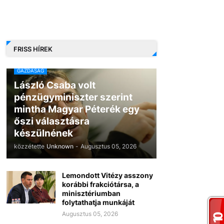
FRISS HÍREK
GAZDASÁG
László Csaba volt
pénzügyminiszter szerint
mintha Magyar Péterék egy
őszi választásra
készülnének
közzétette
Unknown
-
Augusztus 05, 2026
Lemondott Vitézy asszony
korábbi frakciótársa, a
minisztériumban
folytathatja munkáját
Augusztus 05, 2026