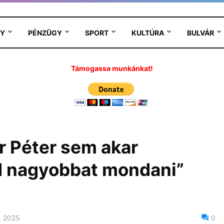
Y
PÉNZÜGY
SPORT
KULTÚRA
BULVÁR
Támogassa munkánkat!
 Péter sem akar
ud nagyobbat mondani”
, 2025
0