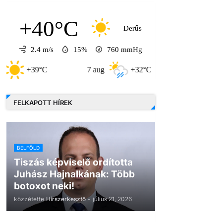
+40°C
Derűs
2.4 m/s
15%
760
mmHg
+39°C
7 aug
+32°C
8 aug
+31°
FELKAPOTT HÍREK
BELFÖLD
Tiszás képviselő ordította
Juhász Hajnalkának: Több
botoxot neki!
közzétette
Hírszerkesztő
-
július 21, 2026