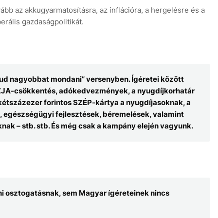
ább az akkugyarmatosításra, az inflációra, a hergelésre és a
erális gazdaságpolitikát.
tud nagyobbat mondani” versenyben. Ígéretei között
SZJA-csökkentés, adókedvezmények, a nyugdíjkorhatár
étszázezer forintos SZÉP-kártya a nyugdíjasoknak, a
 egészségügyi fejlesztések, béremelések, valamint
nak – stb. stb. És még csak a kampány elején vagyunk.
ni osztogatásnak, sem Magyar ígéreteinek nincs