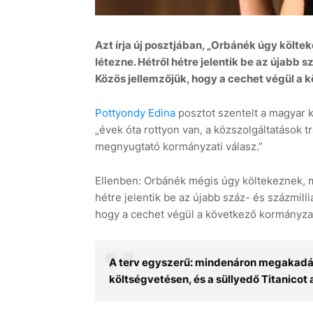
Azt írja új posztjában, „Orbánék úgy költe
létezne. Hétről hétre jelentik be az újabb 
Közös jellemzőjük, hogy a cechet végül a k
Pottyondy Edina
posztot szentelt a magyar k
„évek óta rottyon van, a közszolgáltatások tr
megnyugtató kormányzati válasz.”
Ellenben: Orbánék mégis úgy költekeznek, m
hétre jelentik be az újabb száz- és százmill
hogy a cechet végül a következő kormányzat
A terv egyszerű: mindenáron megakadály
költségvetésen, és a süllyedő Titanicot