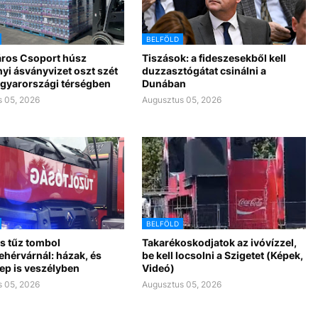
BELFÖLD
ros Csoport húsz
Tiszások: a fideszesekből kell
yi ásványvizet oszt szét
duzzasztógátat csinálni a
gyarországi térségben
Dunában
 05, 2026
Augusztus 05, 2026
BELFÖLD
s tűz tombol
Takarékoskodjatok az ivóvízzel,
ehérvárnál: házak, és
be kell locsolni a Szigetet (Képek,
ep is veszélyben
Videó)
 05, 2026
Augusztus 05, 2026