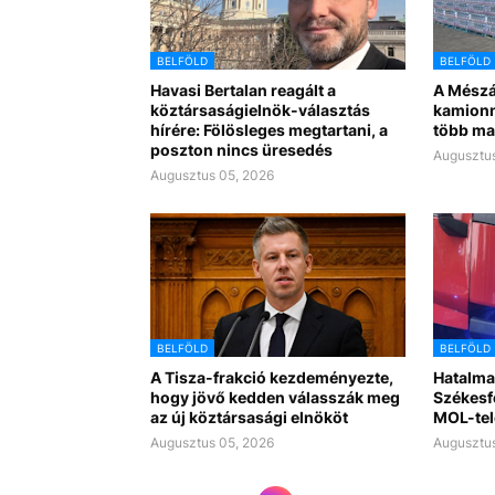
BELFÖLD
BELFÖLD
Havasi Bertalan reagált a
A Mészá
köztársaságielnök-választás
kamionn
hírére: Fölösleges megtartani, a
több ma
poszton nincs üresedés
Augusztus
Augusztus 05, 2026
BELFÖLD
BELFÖLD
A Tisza-frakció kezdeményezte,
Hatalma
hogy jövő kedden válasszák meg
Székesf
az új köztársasági elnököt
MOL-tel
Augusztus 05, 2026
Augusztus