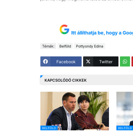
Itt állíthatja be, hogy a G
Témák:
Belföld
Pottyondy Edina
Facebook
Twitter
KAPCSOLÓDÓ CIKKEK
BELFÖLD
BELFÖLD