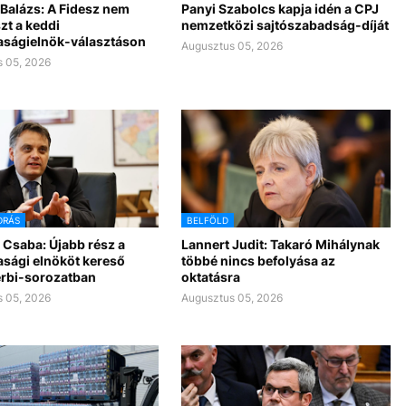
Balázs: A Fidesz nem
Panyi Szabolcs kapja idén a CPJ
zt a keddi
nemzetközi sajtószabadság-díját
aságielnök-választáson
Augusztus 05, 2026
 05, 2026
DRÁS
BELFÖLD
 Csaba: Újabb rész a
Lannert Judit: Takaró Mihálynak
asági elnököt kereső
többé nincs befolyása az
rbi-sorozatban
oktatásra
 05, 2026
Augusztus 05, 2026