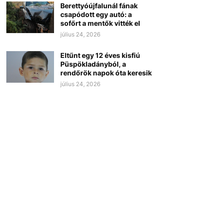
Berettyóújfalunál fának
csapódott egy autó: a
sofőrt a mentők vitték el
július 24, 2026
Eltűnt egy 12 éves kisfiú
Püspökladányból, a
rendőrök napok óta keresik
július 24, 2026