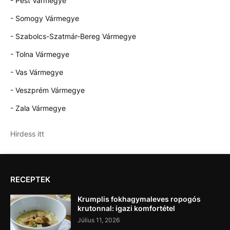
- Pest Vármegye
- Somogy Vármegye
- Szabolcs-Szatmár-Bereg Vármegye
- Tolna Vármegye
- Vas Vármegye
- Veszprém Vármegye
- Zala Vármegye
Hirdess itt
RECEPTEK
Krumplis fokhagymaleves ropogós
krutonnal: igazi komfortétel
Július 11, 2026