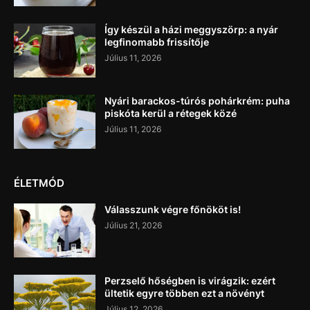
Így készül a házi meggyszörp: a nyár
legfinomabb frissítője
Július 11, 2026
Nyári barackos-túrós pohárkrém: puha
piskóta kerül a rétegek közé
Július 11, 2026
ÉLETMÓD
Válasszunk végre főnököt is!
Július 21, 2026
Perzselő hőségben is virágzik: ezért
ültetik egyre többen ezt a növényt
Július 12, 2026