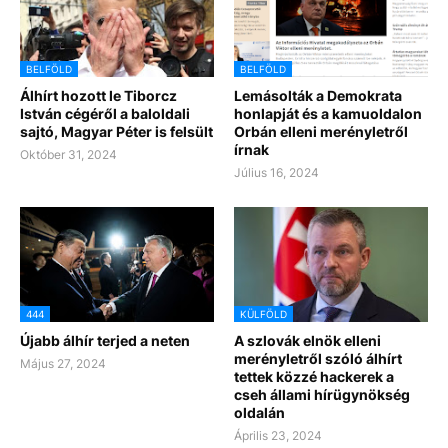
BELFÖLD
BELFÖLD
Álhírt hozott le Tiborcz
Lemásolták a Demokrata
István cégéről a baloldali
honlapját és a kamuoldalon
sajtó, Magyar Péter is felsült
Orbán elleni merényletről
írnak
Október 31, 2024
Július 16, 2024
444
KÜLFÖLD
Újabb álhír terjed a neten
A szlovák elnök elleni
merényletről szóló álhírt
Május 27, 2024
tettek közzé hackerek a
cseh állami hírügynökség
oldalán
Április 23, 2024