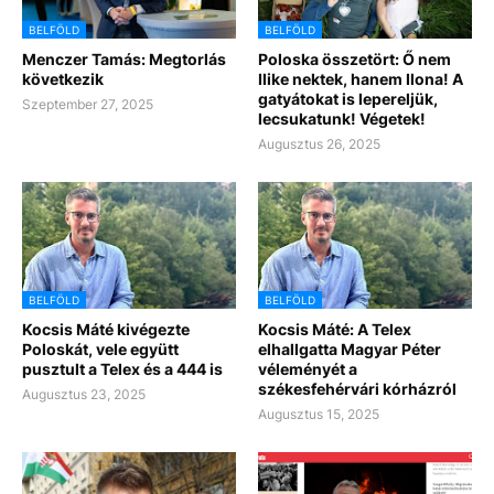
BELFÖLD
BELFÖLD
Menczer Tamás: Megtorlás
Poloska összetört: Ő nem
következik
Ilike nektek, hanem Ilona! A
gatyátokat is lepereljük,
Szeptember 27, 2025
lecsukatunk! Végetek!
Augusztus 26, 2025
BELFÖLD
BELFÖLD
Kocsis Máté kivégezte
Kocsis Máté: A Telex
Poloskát, vele együtt
elhallgatta Magyar Péter
pusztult a Telex és a 444 is
véleményét a
székesfehérvári kórházról
Augusztus 23, 2025
Augusztus 15, 2025