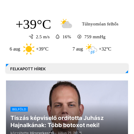
+39°C
Túlnyomóan felhős
2.5 m/s
16%
759
mmHg
 aug
+39°C
7 aug
+32°C
8 aug
FELKAPOTT HÍREK
BELFÖLD
Tiszás képviselő ordította Juhász
Hajnalkának: Több botoxot neki!
közzétette
Hírszerkesztő
-
július 21, 2026