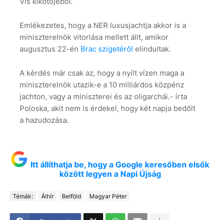
Vis kikötőjéből.
Emlékezetes, hogy a NER luxusjachtja akkor is a
miniszterelnök vitorlása mellett állt, amikor
augusztus 22-én
Brac szigetéről
elindultak.
A kérdés már csak az, hogy a nyílt vízen maga a
miniszterelnök utazik-e a 10 milliárdos közpénz
jachton, vagy a miniszterei és az oligarchái.- írta
Poloska, akit nem is érdekel, hogy két napja bedőlt
a hazudozása.
Itt állíthatja be, hogy a Google keresőben elsők
között legyen a Napi Újság
Témák:
Álhír
Belföld
Magyar Péter