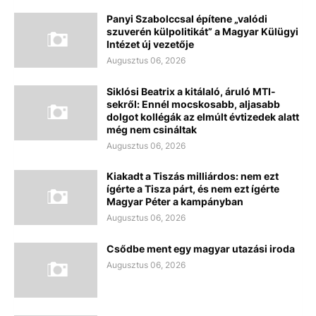
Panyi Szabolccsal építene „valódi
szuverén külpolitikát” a Magyar Külügyi
Intézet új vezetője
Augusztus 06, 2026
Siklósi Beatrix a kitálaló, áruló MTI-
sekről: Ennél mocskosabb, aljasabb
dolgot kollégák az elmúlt évtizedek alatt
még nem csináltak
Augusztus 06, 2026
Kiakadt a Tiszás milliárdos: nem ezt
ígérte a Tisza párt, és nem ezt ígérte
Magyar Péter a kampányban
Augusztus 06, 2026
Csődbe ment egy magyar utazási iroda
Augusztus 06, 2026