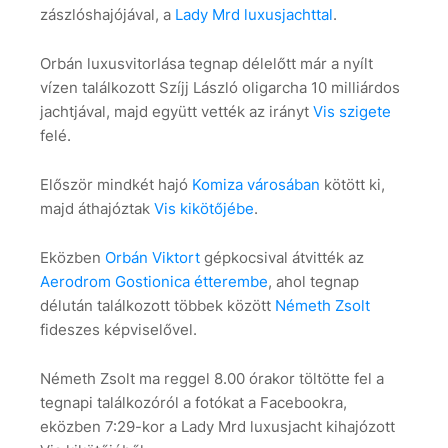
zászlóshajójával, a
Lady Mrd luxusjachttal
.
Orbán luxusvitorlása tegnap délelőtt már a nyílt
vízen találkozott Szíjj László oligarcha 10 milliárdos
jachtjával, majd együtt vették az irányt
Vis szigete
felé.
Először mindkét hajó
Komiza városában
kötött ki,
majd áthajóztak
Vis kikötőjébe
.
Eközben
Orbán Viktort
gépkocsival átvitték az
Aerodrom Gostionica étterembe
, ahol tegnap
délután találkozott többek között
Németh Zsolt
fideszes képviselővel.
Németh Zsolt ma reggel 8.00 órakor töltötte fel a
tegnapi találkozóról a fotókat a Facebookra,
eközben 7:29-kor a Lady Mrd luxusjacht kihajózott