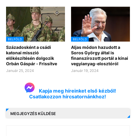
BELFÖLD
BELFÖLD
Századosként a csádi
Aljas módon hazudott a
katonai misszió
Soros György által is
előkészítésén dolgozik
finanszírozott portál a kínai
Orbán Gáspár - Frissítve
vegyianyag-elosztóról
Január 25, 2024
Január 19, 2024
Kapja meg híreinket első kézből!
Csatlakozzon hírcsatornánkhoz!
MEGJEGYZÉS KÜLDÉSE