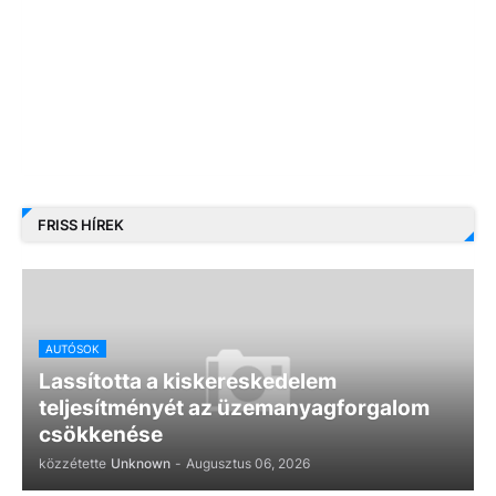
FRISS HÍREK
AUTÓSOK
Lassította a kiskereskedelem
teljesítményét az üzemanyagforgalom
csökkenése
közzétette
Unknown
-
Augusztus 06, 2026