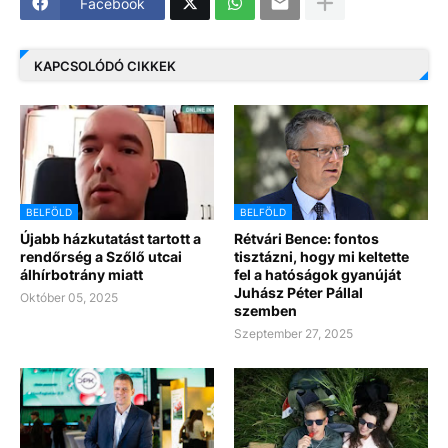
Facebook
KAPCSOLÓDÓ CIKKEK
BELFÖLD
BELFÖLD
Újabb házkutatást tartott a
Rétvári Bence: fontos
rendőrség a Szőlő utcai
tisztázni, hogy mi keltette
álhírbotrány miatt
fel a hatóságok gyanúját
Juhász Péter Pállal
Október 05, 2025
szemben
Szeptember 27, 2025