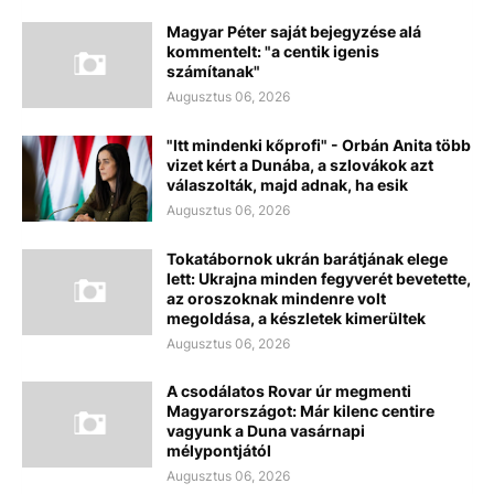
Magyar Péter saját bejegyzése alá
kommentelt: "a centik igenis
számítanak"
Augusztus 06, 2026
"Itt mindenki kőprofi" - Orbán Anita több
vizet kért a Dunába, a szlovákok azt
válaszolták, majd adnak, ha esik
Augusztus 06, 2026
Tokatábornok ukrán barátjának elege
lett: Ukrajna minden fegyverét bevetette,
az oroszoknak mindenre volt
megoldása, a készletek kimerültek
Augusztus 06, 2026
A csodálatos Rovar úr megmenti
Magyarországot: Már kilenc centire
vagyunk a Duna vasárnapi
mélypontjától
Augusztus 06, 2026