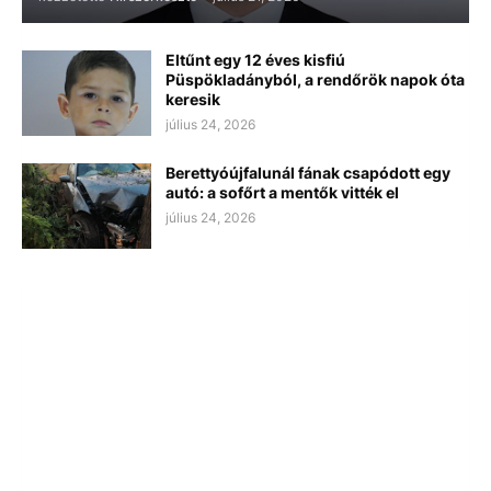
Eltűnt egy 12 éves kisfiú
Püspökladányból, a rendőrök napok óta
keresik
július 24, 2026
Berettyóújfalunál fának csapódott egy
autó: a sofőrt a mentők vitték el
július 24, 2026