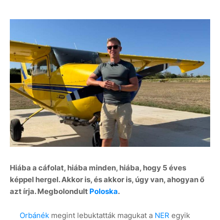
Hiába a cáfolat, hiába minden, hiába, hogy 5 éves
képpel hergel. Akkor is, és akkor is, úgy van, ahogyan ő
azt írja. Megbolondult
Poloska
.
Orbánék
megint lebuktatták magukat a
NER
egyik