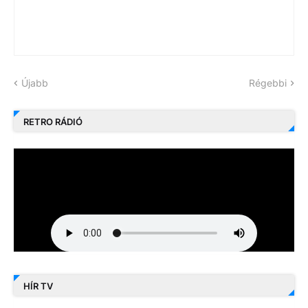
Újabb
Régebbi
RETRO RÁDIÓ
HÍR TV