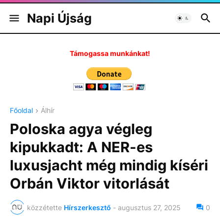
Napi Újság
Támogassa munkánkat!
Főoldal
Álhír
Poloska agya végleg
kipukkadt: A NER-es
luxusjacht még mindig kíséri
Orbán Viktor vitorlását
közzétette
Hírszerkesztő
-
augusztus 27, 2025
0