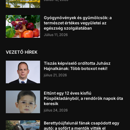
Gyógynövények és gyümölcsök: a
természet értékes vegyületei az
egészség szolgálatában
Július 11, 2026
VEZETŐ HÍREK
Tiszás képviselő ordította Juhász
Hajnalkának: Több botoxot neki!
július 21, 2026
Eltűnt egy 12 éves kisfiú
Püspökladányból, a rendőrök napok óta
keresik
július 24, 2026
Berettyóújfalunál fának csapódott egy
autó: a sofőrt a mentők vitték el