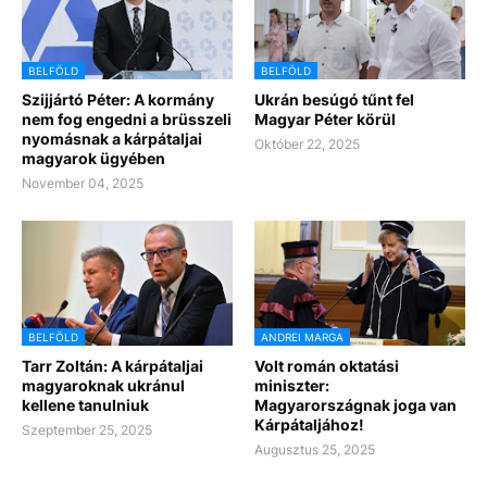
BELFÖLD
BELFÖLD
Szijjártó Péter: A kormány
Ukrán besúgó tűnt fel
nem fog engedni a brüsszeli
Magyar Péter körül
nyomásnak a kárpátaljai
Október 22, 2025
magyarok ügyében
November 04, 2025
BELFÖLD
ANDREI MARGA
Tarr Zoltán: A kárpátaljai
Volt román oktatási
magyaroknak ukránul
miniszter:
kellene tanulniuk
Magyarországnak joga van
Kárpátaljához!
Szeptember 25, 2025
Augusztus 25, 2025