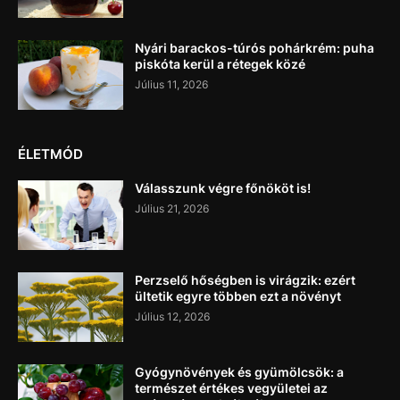
Nyári barackos-túrós pohárkrém: puha
piskóta kerül a rétegek közé
Július 11, 2026
ÉLETMÓD
Válasszunk végre főnököt is!
Július 21, 2026
Perzselő hőségben is virágzik: ezért
ültetik egyre többen ezt a növényt
Július 12, 2026
Gyógynövények és gyümölcsök: a
természet értékes vegyületei az