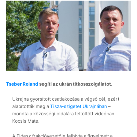
Tseber Roland
segíti az ukrán titkosszolgálatot.
Ukrajna gyorsított csatlakozása a végső cél, ezért
alapították meg a
Tisza-szigetet Ukrajnában
–
mondta a közösségi oldalára feltöltött videóban
Kocsis Máté.
A Fidesz frakcióvezetője felhívta a figyelmet: a