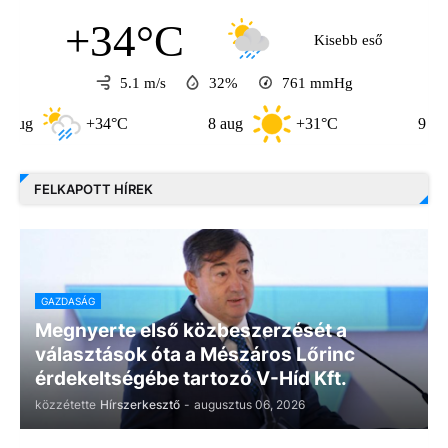
+34°C
Kisebb eső
5.1 m/s
32%
761
mmHg
+34°C
8 aug
+31°C
9 aug
FELKAPOTT HÍREK
GAZDASÁG
Megnyerte első közbeszerzését a
választások óta a Mészáros Lőrinc
érdekeltségébe tartozó V-Híd Kft.
közzétette
Hírszerkesztő
-
augusztus 06, 2026