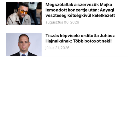
Megszólaltak a szervezők Majka
lemondott koncertje után: Anyagi
veszteség kétségkívül keletkezett
augusztus 06, 2026
Tiszás képviselő ordította Juhász
Hajnalkának: Több botoxot neki!
július 21, 2026