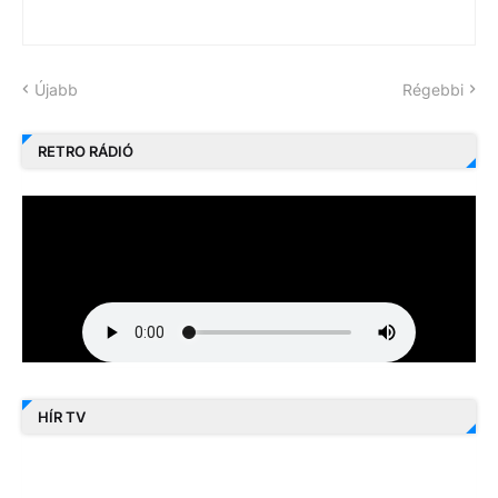
Újabb
Régebbi
RETRO RÁDIÓ
HÍR TV