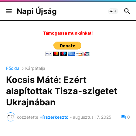
Napi Újság
Támogassa munkánkat!
Főoldal
Kárpátalja
Kocsis Máté: Ezért
alapítottak Tisza-szigetet
Ukrajnában
közzétette
Hírszerkesztő
-
augusztus 17, 2025
0