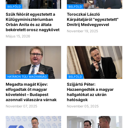
BELFÖLD
BELFÖLD
Szűk félórát egyeztetett a
Toroczkai László
Külügyminisztériumban
Kárpátaljáról "egyeztetett"
Orbán Anita és az általa
Dmitrij Medvegyevvel
bekéretett orosz nagykövet
November 19, 2025
Május 15, 2026
HATÁRON TÚLI MAGYARSÁG
BELFÖLD
Megadta magát Kijev:
Szijjártó Péter:
elfogadtak öt magyar
Hazaengedték a magyar
követelést – Budapest
hallgatókat az ukrán
azonnali válaszára várnak
hatóságok
November 07, 2025
November 05, 2025