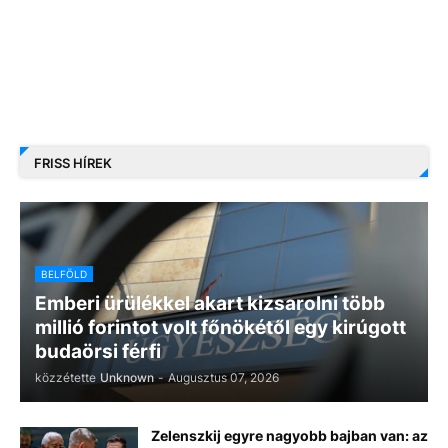
FRISS HÍREK
BELFÖLD
Emberi ürülékkel akart kizsarolni több
millió forintot volt főnökétől egy kirúgott
budaörsi férfi
közzétette
Unknown
-
Augusztus 07, 2026
Zelenszkij egyre nagyobb bajban van: az