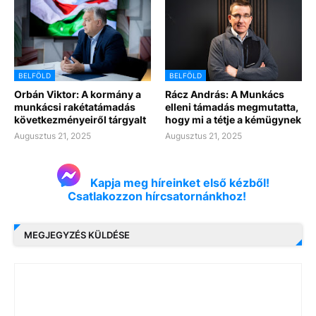
BELFÖLD
BELFÖLD
Orbán Viktor: A kormány a
Rácz András: A Munkács
munkácsi rakétatámadás
elleni támadás megmutatta,
következményeiről tárgyalt
hogy mi a tétje a kémügynek
Augusztus 21, 2025
Augusztus 21, 2025
Kapja meg híreinket első kézből!
Csatlakozzon hírcsatornánkhoz!
MEGJEGYZÉS KÜLDÉSE