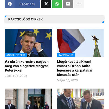
Facebook
KAPCSOLÓDÓ CIKKEK
ANDRIJ SZIBIHA
KÁRPÁTALJA
Az ukrán kormány nagyon
Megérkezett a Kreml
meg van elégedve Magyar
válasza Orbán Anita
Péterékkel
lépésére a kárpátaljai
támadás után
Június 04, 2026
Május 18, 2026