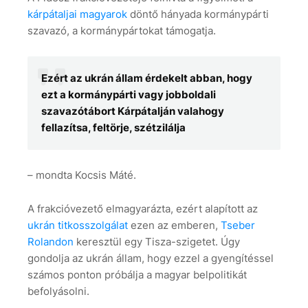
kárpátaljai magyarok
döntő hányada kormánypárti
szavazó, a kormánypártokat támogatja.
Ezért az ukrán állam érdekelt abban, hogy
ezt a kormánypárti vagy jobboldali
szavazótábort Kárpátalján valahogy
fellazítsa, feltörje, szétzilálja
– mondta Kocsis Máté.
A frakcióvezető elmagyarázta, ezért alapított az
ukrán titkosszolgálat
ezen az emberen,
Tseber
Rolandon
keresztül egy Tisza-szigetet. Úgy
gondolja az ukrán állam, hogy ezzel a gyengítéssel
számos ponton próbálja a magyar belpolitikát
befolyásolni.