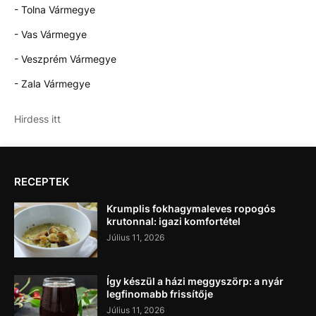
- Tolna Vármegye
- Vas Vármegye
- Veszprém Vármegye
- Zala Vármegye
Hirdess itt
RECEPTEK
Krumplis fokhagymaleves ropogós
krutonnal: igazi komfortétel
Július 11, 2026
Így készül a házi meggyszörp: a nyár
legfinomabb frissítője
Július 11, 2026