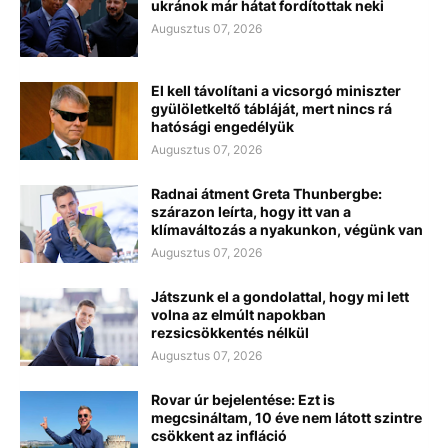
ukránok már hátat fordítottak neki
Augusztus 07, 2026
El kell távolítani a vicsorgó miniszter
gyülöletkeltő tábláját, mert nincs rá
hatósági engedélyük
Augusztus 07, 2026
Radnai átment Greta Thunbergbe:
szárazon leírta, hogy itt van a
klímaváltozás a nyakunkon, végünk van
Augusztus 07, 2026
Játszunk el a gondolattal, hogy mi lett
volna az elmúlt napokban
rezsicsökkentés nélkül
Augusztus 07, 2026
Rovar úr bejelentése: Ezt is
megcsináltam, 10 éve nem látott szintre
csökkent az infláció