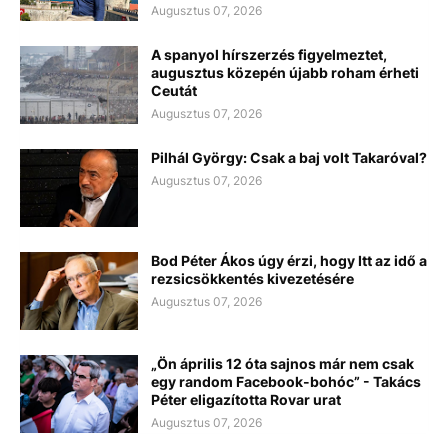
Augusztus 07, 2026
A spanyol hírszerzés figyelmeztet,
augusztus közepén újabb roham érheti
Ceutát
Augusztus 07, 2026
Pilhál György: Csak a baj volt Takaróval?
Augusztus 07, 2026
Bod Péter Ákos úgy érzi, hogy Itt az idő a
rezsicsökkentés kivezetésére
Augusztus 07, 2026
„Ön április 12 óta sajnos már nem csak
egy random Facebook-bohóc” - Takács
Péter eligazította Rovar urat
Augusztus 07, 2026