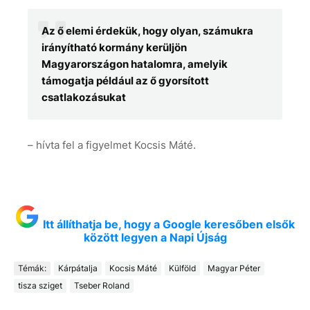
Az ő elemi érdekük, hogy olyan, számukra
irányítható kormány kerüljön
Magyarországon hatalomra, amelyik
támogatja például az ő gyorsított
csatlakozásukat
– hívta fel a figyelmet Kocsis Máté.
Itt állíthatja be, hogy a Google keresőben elsők
között legyen a Napi Újság
Témák:
Kárpátalja
Kocsis Máté
Külföld
Magyar Péter
tisza sziget
Tseber Roland