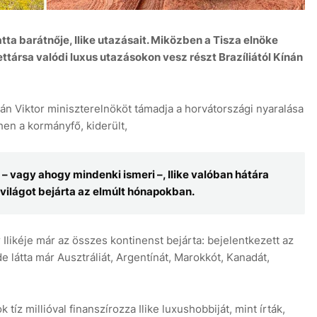
atta barátnője, Ilike utazásait. Miközben a Tisza elnöke
lettársa valódi luxus utazásokon vesz részt Brazíliától Kínán
n Viktor miniszterelnököt támadja a horvátországi nyaralása
7 aug
+32°C
hen a kormányfő, kiderült,
 – vagy ahogy mindenki ismeri –, Ilike valóban hátára
 világot bejárta az elmúlt hónapokban.
Ilikéje már az összes kontinenst bejárta: bejelentkezett az
e látta már Ausztráliát, Argentínát, Marokkót, Kanadát,
tíz millióval finanszírozza Ilike luxushobbiját, mint írták,