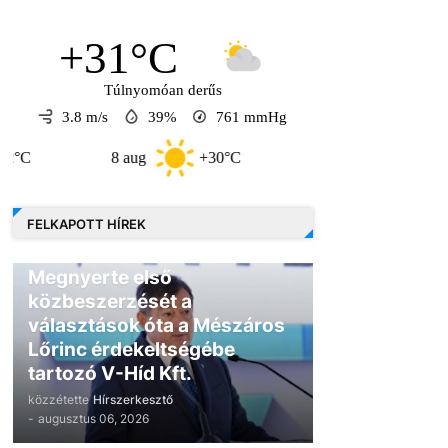
+31°C
Túlnyomóan derűs
3.8 m/s
39%
761
mmHg
8 aug
+30°C
9 aug
+30°C
10
FELKAPOTT HÍREK
GAZDASÁG
Megnyerte első
közbeszerzését a
választások óta a Mészáros
Lőrinc érdekeltségébe
tartozó V-Híd Kft.
közzétette
Hírszerkesztő
-
augusztus 06, 2026