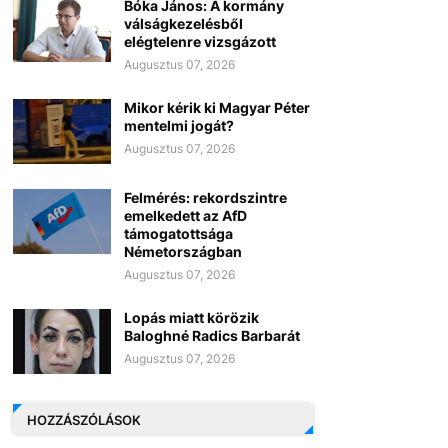
Bóka János: A kormány
válságkezelésből
elégtelenre vizsgázott
Augusztus 07, 2026
Mikor kérik ki Magyar Péter
mentelmi jogát?
Augusztus 07, 2026
Felmérés: rekordszintre
emelkedett az AfD
támogatottsága
Németországban
Augusztus 07, 2026
Lopás miatt körözik
Baloghné Radics Barbarát
Augusztus 07, 2026
HOZZÁSZÓLÁSOK