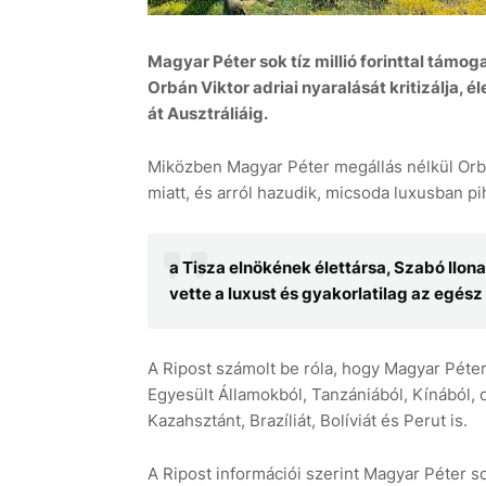
Magyar Péter sok tíz millió forinttal támog
Orbán Viktor adriai nyaralását kritizálja, é
át Ausztráliáig.
Miközben Magyar Péter megállás nélkül Orbá
miatt, és arról hazudik, micsoda luxusban pi
a Tisza elnökének élettársa, Szabó Ilona
vette a luxust és gyakorlatilag az egész
A Ripost számolt be róla, hogy Magyar Péter 
Egyesült Államokból, Tanzániából, Kínából, d
Kazahsztánt, Brazíliát, Bolíviát és Perut is.
A Ripost információi szerint Magyar Péter sok 