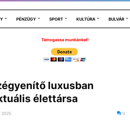
Y
PÉNZÜGY
SPORT
KULTÚRA
BULVÁR
Támogassa munkánkat!
zégyenítő luxusban
tuális élettársa
, 2025
0