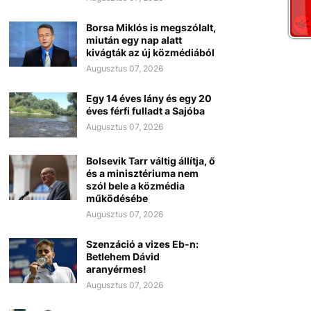
Borsa Miklós is megszólalt,
miután egy nap alatt
kivágták az új közmédiából
Augusztus 07, 2026
Egy 14 éves lány és egy 20
éves férfi fulladt a Sajóba
Augusztus 07, 2026
Bolsevik Tarr váltig állítja, ő
és a minisztériuma nem
szól bele a közmédia
működésébe
Augusztus 07, 2026
Szenzáció a vizes Eb-n:
Betlehem Dávid
aranyérmes!
Augusztus 07, 2026