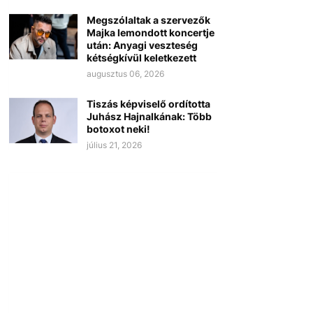
Megszólaltak a szervezők
Majka lemondott koncertje
után: Anyagi veszteség
kétségkívül keletkezett
augusztus 06, 2026
Tiszás képviselő ordította
Juhász Hajnalkának: Több
botoxot neki!
július 21, 2026