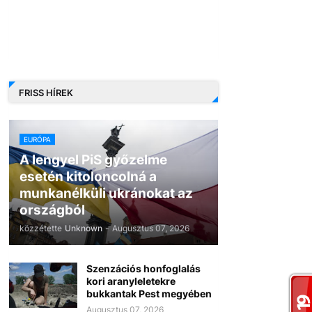
FRISS HÍREK
EURÓPA
A lengyel PiS győzelme
esetén kitoloncolná a
munkanélküli ukránokat az
országból
közzétette
Unknown
-
Augusztus 07, 2026
Szenzációs honfoglalás
kori aranyleletekre
bukkantak Pest megyében
Augusztus 07, 2026