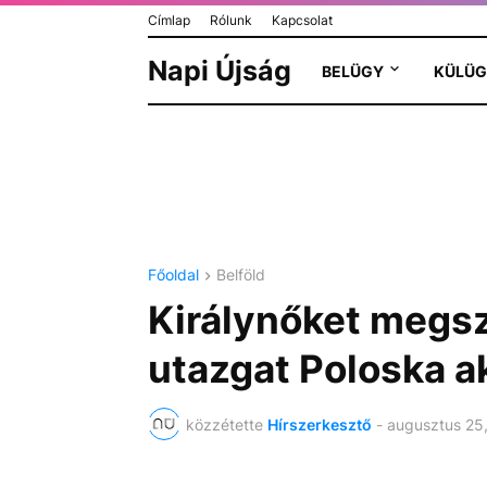
Címlap
Rólunk
Kapcsolat
Napi Újság
BELÜGY
KÜLÜG
Főoldal
Belföld
Királynőket megs
utazgat Poloska ak
közzétette
Hírszerkesztő
-
augusztus 25