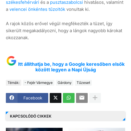
székesfehérvári
és a
pusztaszabolcsi
hivatásos, valamint
a
velencei önkéntes tűzoltók
vonultak ki.
A rajok közös erővel végül megfékezték a tüzet, így
sikerült megakadályozni, hogy a lángok nagyobb károkat
okozzanak.
Itt állíthatja be, hogy a Google keresőben elsők
között legyen a Napi Újság
Témák:
- Fejér Vármegye
Gárdony
Tűzeset
Facebook
KAPCSOLÓDÓ CIKKEK