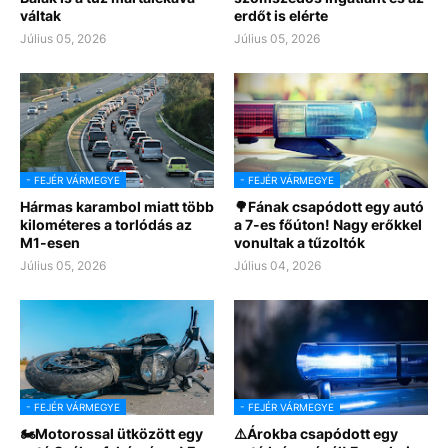
váltak
erdőt is elérte
Július 05, 2026
Július 05, 2026
- FEJÉR VÁRMEGYE
- FEJÉR VÁRMEGYE
Hármas karambol miatt több
🌳Fának csapódott egy autó
kilométeres a torlódás az
a 7-es főúton! Nagy erőkkel
M1-esen
vonultak a tűzoltók
Július 05, 2026
Július 04, 2026
- FEJÉR VÁRMEGYE
- FEJÉR VÁRMEGYE
🏍Motorossal ütközött egy
⚠️Árokba csapódott egy