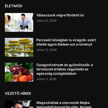
ÉLETMÓD
Válasszunk végre főnököt is!
Július 21, 2026
Perzselő hőségben is virágzik: ezért
ültetik egyre többen ezt a növényt
Július 12, 2026
Gyógynövények és gyümölcsök: a
természet értékes vegyületei az
egészség szolgálatában
Július 11, 2026
VEZETŐ HÍREK
Megszólaltak a szervezők Majka
lemondott koncertje után: Anyagi