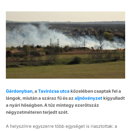
Gárdonyban
, a
Tavirózsa utca
közelében csaptak fel a
lángok, miután a száraz fű és az
aljnövényzet
kigyulladt
a nyári hőségben. A tűz mintegy ezerötszáz
négyzetméteren terjedt szét.
A helyszínre egyszerre több egységet is riasztottak: a