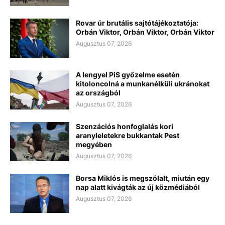
Rovar úr brutális sajtótájékoztatója:
Orbán Viktor, Orbán Viktor, Orbán Viktor
Augusztus 07, 2026
A lengyel PiS győzelme esetén
kitoloncolná a munkanélküli ukránokat
az országból
Augusztus 07, 2026
Szenzációs honfoglalás kori
aranyleletekre bukkantak Pest
megyében
Augusztus 07, 2026
Borsa Miklós is megszólalt, miután egy
nap alatt kivágták az új közmédiából
Augusztus 07, 2026