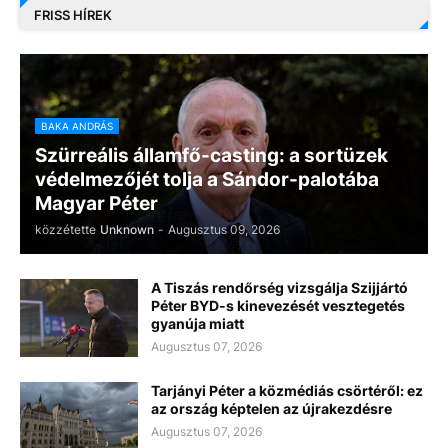
FRISS HÍREK
BAKA ANDRÁS
Szürreális államfő-casting: a sortüzek
védelmezőjét tolja a Sándor-palotába
Magyar Péter
közzétette
Unknown
-
Augusztus 09, 2026
A Tiszás rendőrség vizsgálja Szijjártó
Péter BYD-s kinevezését vesztegetés
gyanúja miatt
Augusztus 07, 2026
Tarjányi Péter a közmédiás csörtéről: ez
az ország képtelen az újrakezdésre
Augusztus 07, 2026