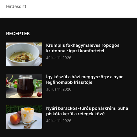
Hirdess itt
RECEPTEK
Krumplis fokhagymaleves ropogós
krutonnal: igazi komfortétel
Július 11, 2026
Így készül a házi meggyszörp: a nyár
legfinomabb frissítője
Július 11, 2026
Nyári barackos-túrós pohárkrém: puha
piskóta kerül a rétegek közé
Július 11, 2026