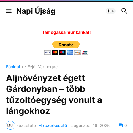
Napi Újság
Támogassa munkánkat!
Főoldal
- Fejér Vármegye
Aljnövényzet égett
Gárdonyban – több
tűzoltóegység vonult a
lángokhoz
közzétette
Hírszerkesztő
-
augusztus 16, 2025
0