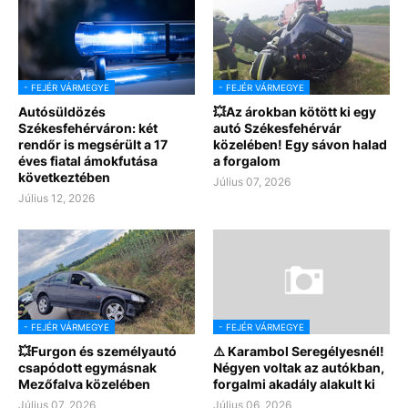
- FEJÉR VÁRMEGYE
- FEJÉR VÁRMEGYE
Autósüldözés
💥Az árokban kötött ki egy
Székesfehérváron: két
autó Székesfehérvár
rendőr is megsérült a 17
közelében! Egy sávon halad
éves fiatal ámokfutása
a forgalom
következtében
Július 07, 2026
Július 12, 2026
- FEJÉR VÁRMEGYE
- FEJÉR VÁRMEGYE
💥Furgon és személyautó
⚠️ Karambol Seregélyesnél!
csapódott egymásnak
Négyen voltak az autókban,
Mezőfalva közelében
forgalmi akadály alakult ki
Július 07, 2026
Július 06, 2026