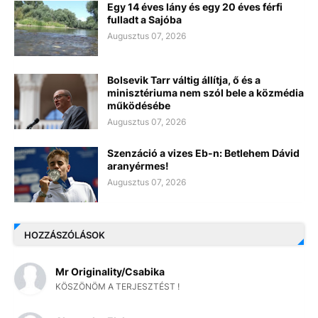
Egy 14 éves lány és egy 20 éves férfi
fulladt a Sajóba
Augusztus 07, 2026
Bolsevik Tarr váltig állítja, ő és a
minisztériuma nem szól bele a közmédia
működésébe
Augusztus 07, 2026
Szenzáció a vizes Eb-n: Betlehem Dávid
aranyérmes!
Augusztus 07, 2026
HOZZÁSZÓLÁSOK
Mr Originality/Csabika
KÖSZÖNÖM A TERJESZTÉST !