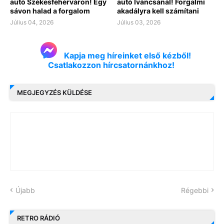
autó Székesfehérváron! Egy
autó Iváncsánál! Forgalmi
sávon halad a forgalom
akadályra kell számítani
Július 04, 2026
Július 03, 2026
Kapja meg híreinket első kézből!
Csatlakozzon hírcsatornánkhoz!
MEGJEGYZÉS KÜLDÉSE
Újabb
Régebbi
RETRO RÁDIÓ