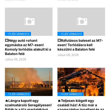
- FEJÉR VÁRMEGYE
- FEJÉR VÁRMEGYE
💥Négy autó rohant
💥Ráfutásos baleset az M7-
egymásba az M7-esen!
esen! Torlódásra kell
Komoly torlódás alakult ki a
készülni a Balaton felé
Balaton felé
Július 06, 2026
Július 06, 2026
- FEJÉR VÁRMEGYE
- FEJÉR VÁRMEGYE
🔥Lángra kapott egy
🔥Teljesen kiégett egy
szalmatároló Seregélyesen!
családi ház! A tűz már a
Bálák is a tűz martalékává
szomszédos ingatlant és az