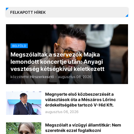
FELKAPOTT HÍREK
BELFÖLD
Megszólaltak a szervezők Majka
lemondott koncertje után: Anyagi
veszteség kétségkívül keletkezett
közzétette
Hírszerkesztő
-
augusztus 06, 2026
Megnyerte első közbeszerzését a
választások óta a Mészáros Lőrinc
érdekeltségébe tartozó V-Híd Kft.
augusztus 06, 2026
Megszólalt a vízügyi államtitkár: Nem
szeretnék ezzel foglalkozni