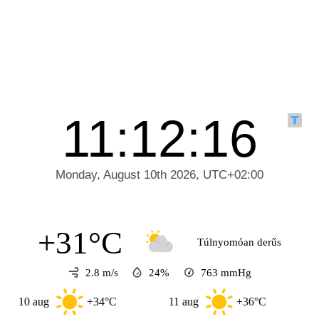
+31°C
Túlnyomóan derűs
2.8 m/s
24%
763
mmHg
 aug
+34°C
11 aug
+36°C
12 aug