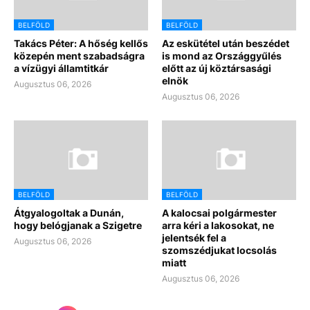
BELFÖLD
BELFÖLD
Takács Péter: A hőség kellős
Az eskütétel után beszédet
közepén ment szabadságra
is mond az Országgyűlés
a vízügyi államtitkár
előtt az új köztársasági
elnök
Augusztus 06, 2026
Augusztus 06, 2026
BELFÖLD
BELFÖLD
Átgyalogoltak a Dunán,
A kalocsai polgármester
hogy belógjanak a Szigetre
arra kéri a lakosokat, ne
jelentsék fel a
Augusztus 06, 2026
szomszédjukat locsolás
miatt
Augusztus 06, 2026