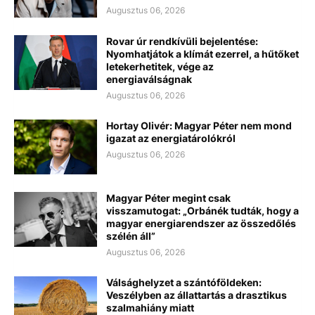
Augusztus 06, 2026
Rovar úr rendkívüli bejelentése:
Nyomhatjátok a klímát ezerrel, a hűtőket
letekerhetitek, vége az
energiaválságnak
Augusztus 06, 2026
Hortay Olivér: Magyar Péter nem mond
igazat az energiatárolókról
Augusztus 06, 2026
Magyar Péter megint csak
visszamutogat: „Orbánék tudták, hogy a
magyar energiarendszer az összedőlés
szélén áll”
Augusztus 06, 2026
Válsághelyzet a szántóföldeken:
Veszélyben az állattartás a drasztikus
szalmahiány miatt