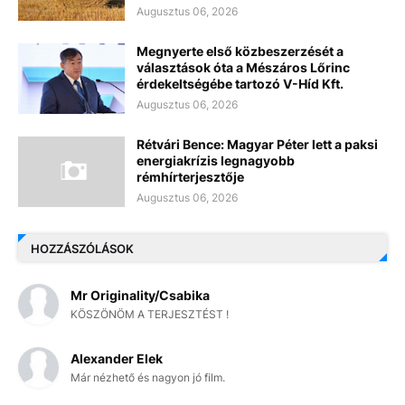
Augusztus 06, 2026
Megnyerte első közbeszerzését a
választások óta a Mészáros Lőrinc
érdekeltségébe tartozó V-Híd Kft.
Augusztus 06, 2026
Rétvári Bence: Magyar Péter lett a paksi
energiakrízis legnagyobb
rémhírterjesztője
Augusztus 06, 2026
HOZZÁSZÓLÁSOK
Mr Originality/Csabika
KÖSZÖNÖM A TERJESZTÉST !
Alexander Elek
Már nézhető és nagyon jó film.