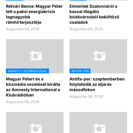
Rétvári Bence: Magyar Péter
Elmentek Szalonnáról a
lett a paksi energiakrízis
kassai illegális
legnagyobb
bódévárosból beköltöző
rémhírterjesztője
családok
Augusztus 06, 2026
Augusztus 06, 2026
AMNESTY INTERNATIONAL
ANTIFA-PER
Magyar Pétert és a
Antifa-per: szeptemberben
közmédia vezetését bírálta
folytatódik az eljárás
az Amnesty International a
másodfokon
Klubrádióban
Augusztus 06, 2026
Augusztus 06, 2026