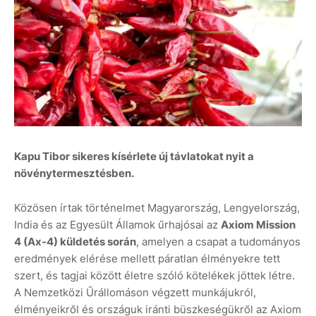
Kapu Tibor sikeres kísérlete új távlatokat nyit a
növénytermesztésben.
Közösen írtak történelmet Magyarország, Lengyelország,
India és az Egyesült Államok űrhajósai az
Axiom Mission
4 (Ax-4) küldetés során
, amelyen a csapat a tudományos
eredmények elérése mellett páratlan élményekre tett
szert, és tagjai között életre szóló kötelékek jöttek létre.
A Nemzetközi Űrállomáson végzett munkájukról,
élményeikről és országuk iránti büszkeségükről az Axiom