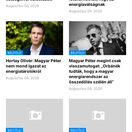
energiaválságnak
Augusztus 06, 2026
Augusztus 06, 2026
BELFÖLD
BELFÖLD
Hortay Olivér: Magyar Péter
Magyar Péter megint csak
nem mond igazat az
visszamutogat: „Orbánék
energiatárolókról
tudták, hogy a magyar
energiarendszer az
Augusztus 06, 2026
összedőlés szélén áll”
Augusztus 06, 2026
BELFÖLD
BELFÖLD