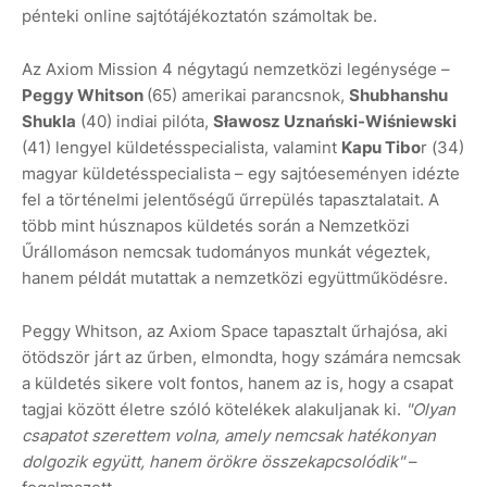
pénteki online sajtótájékoztatón számoltak be.
Az Axiom Mission 4 négytagú nemzetközi legénysége –
Peggy Whitson
(65) amerikai parancsnok,
Shubhanshu
Shukla
(40) indiai pilóta,
Sławosz Uznański-Wiśniewski
(41) lengyel küldetésspecialista, valamint
Kapu Tibo
r (34)
magyar küldetésspecialista – egy sajtóeseményen idézte
fel a történelmi jelentőségű űrrepülés tapasztalatait. A
több mint húsznapos küldetés során a Nemzetközi
Űrállomáson nemcsak tudományos munkát végeztek,
hanem példát mutattak a nemzetközi együttműködésre.
Peggy Whitson, az Axiom Space tapasztalt űrhajósa, aki
ötödször járt az űrben, elmondta, hogy számára nemcsak
a küldetés sikere volt fontos, hanem az is, hogy a csapat
tagjai között életre szóló kötelékek alakuljanak ki.
"Olyan
csapatot szerettem volna, amely nemcsak hatékonyan
dolgozik együtt, hanem örökre összekapcsolódik"
–