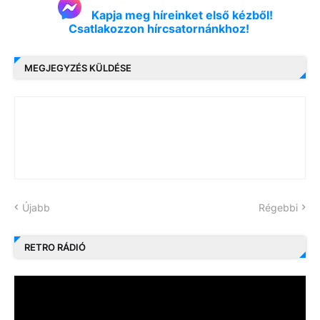
Kapja meg híreinket első kézből!
Csatlakozzon hírcsatornánkhoz!
MEGJEGYZÉS KÜLDÉSE
Újabb
Régebbi
RETRO RÁDIÓ