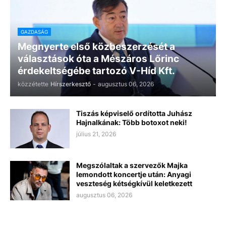
GAZDASÁG
Megnyerte első közbeszerzését a
választások óta a Mészáros Lőrinc
érdekeltségébe tartozó V-Híd Kft.
közzétette
Hírszerkesztő
-
augusztus 06, 2026
Tiszás képviselő ordította Juhász
Hajnalkának: Több botoxot neki!
július 21, 2026
Megszólaltak a szervezők Majka
lemondott koncertje után: Anyagi
veszteség kétségkívül keletkezett
augusztus 06, 2026