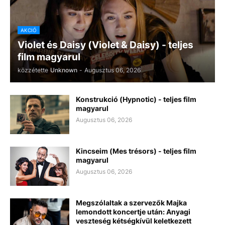
AKCIÓ
Violet és Daisy (Violet & Daisy) - teljes
film magyarul
közzétette
Unknown
-
Augusztus 06, 2026
Konstrukció (Hypnotic) - teljes film
magyarul
Augusztus 06, 2026
Kincseim (Mes trésors) - teljes film
magyarul
Augusztus 06, 2026
Megszólaltak a szervezők Majka
lemondott koncertje után: Anyagi
veszteség kétségkívül keletkezett