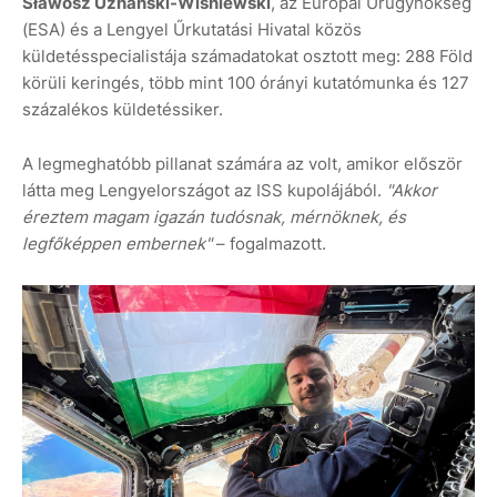
Sławosz Uznański-Wiśniewski
, az Európai Űrügynökség
(ESA) és a Lengyel Űrkutatási Hivatal közös
küldetésspecialistája számadatokat osztott meg: 288 Föld
körüli keringés, több mint 100 órányi kutatómunka és 127
százalékos küldetéssiker.
A legmeghatóbb pillanat számára az volt, amikor először
látta meg Lengyelországot az ISS kupolájából.
"Akkor
éreztem magam igazán tudósnak, mérnöknek, és
legfőképpen embernek"
– fogalmazott.