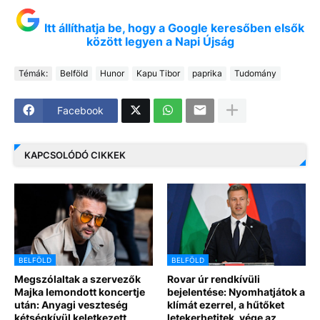
Itt állíthatja be, hogy a Google keresőben elsők
között legyen a Napi Újság
Témák:
Belföld
Hunor
Kapu Tibor
paprika
Tudomány
Facebook
KAPCSOLÓDÓ CIKKEK
BELFÖLD
BELFÖLD
Megszólaltak a szervezők
Rovar úr rendkívüli
Majka lemondott koncertje
bejelentése: Nyomhatjátok a
után: Anyagi veszteség
klímát ezerrel, a hűtőket
kétségkívül keletkezett
letekerhetitek, vége az