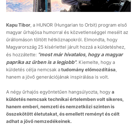
Kapu Tibor
, a HUNOR (Hungarian to Orbit) program első
magyar űrhajósa humorral és közvetlenséggel mesélt az
űrállomáson töltött hétköznapokról. Elmondta, hogy
Magyarország 25 kísérlettel járult hozzá a küldetéshez,
"most már hivatalos, hogy a magyar
és hozzátette:
paprika az űrben is a legjobb"
. Kiemelte, hogy a
küldetés célja nemcsak a
tudomány előmozdítása
,
hanem a jövő generációjának inspirálása is volt.
A négy űrhajós egyöntetűen hangsúlyozta, hogy
a
küldetés nemcsak technikai értelemben volt sikeres,
hanem emberi, nemzeti és nemzetközi szinten is
összekötött életutakat, és emellett reményt és célt
adhat a jövő nemzedékeinek.