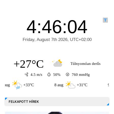
+27°C
Túlnyomóan derűs
4.5 m/s
50%
760
mmHg
+33°C
8 aug
+31°C
9 aug
FELKAPOTT HÍREK