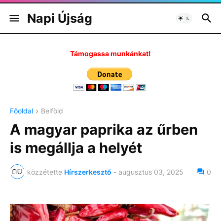
Napi Újság
Támogassa munkánkat!
Főoldal
Belföld
A magyar paprika az űrben
is megállja a helyét
közzétette
Hírszerkesztő
-
augusztus 03, 2025
0