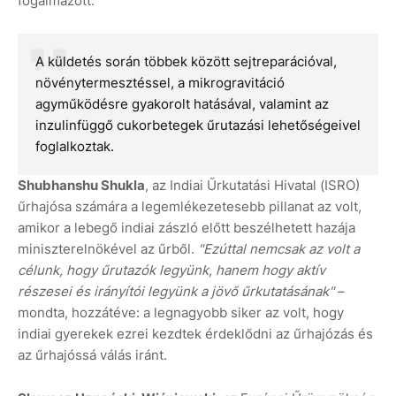
fogalmazott.
A küldetés során többek között sejtreparációval,
növénytermesztéssel, a mikrogravitáció
agyműködésre gyakorolt hatásával, valamint az
inzulinfüggő cukorbetegek űrutazási lehetőségeivel
foglalkoztak.
Shubhanshu Shukla
, az Indiai Űrkutatási Hivatal (ISRO)
űrhajósa számára a legemlékezetesebb pillanat az volt,
amikor a lebegő indiai zászló előtt beszélhetett hazája
miniszterelnökével az űrből.
"Ezúttal nemcsak az volt a
célunk, hogy űrutazók legyünk, hanem hogy aktív
részesei és irányítói legyünk a jövő űrkutatásának"
–
mondta, hozzátéve: a legnagyobb siker az volt, hogy
indiai gyerekek ezrei kezdtek érdeklődni az űrhajózás és
az űrhajóssá válás iránt.