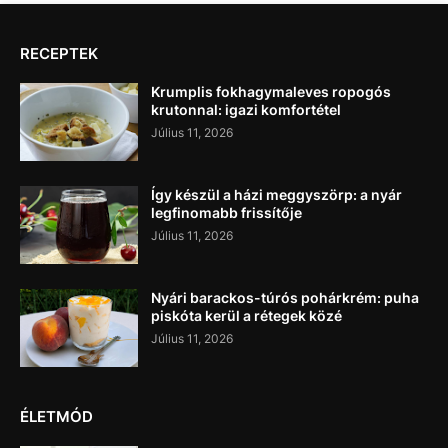
RECEPTEK
Krumplis fokhagymaleves ropogós
krutonnal: igazi komfortétel
Július 11, 2026
Így készül a házi meggyszörp: a nyár
legfinomabb frissítője
Július 11, 2026
Nyári barackos-túrós pohárkrém: puha
piskóta kerül a rétegek közé
Július 11, 2026
ÉLETMÓD